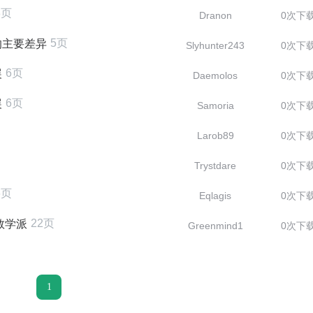
8页
Dranon
0次下
5页
的主要差异
Slyhunter243
0次下
6页
展
Daemolos
0次下
6页
展
Samoria
0次下
Larob89
0次下
Trystdare
0次下
6页
Eqlagis
0次下
22页
敦学派
Greenmind1
0次下
1