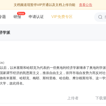
文档频道现暂停VIP开通以及文档上传功能
查看公告
New
专题
研报
申请认证
VIP免费专区
济学派
ics）
代以后，以米塞斯和哈耶克为代表的一些奥地利经济学家继承了奥地利学
国家调节经济的凯恩斯主义，推祟自由主义，崇拜市场自发势力而反对社
物有米塞斯、哈耶克、梅耶、斯特里格、哈伯勒、摩尔根斯坦等。这一学
大学，故此得名。
上传者
下载