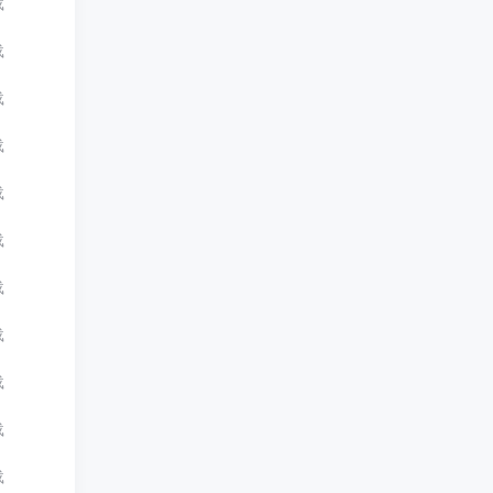
载
载
载
载
载
载
载
载
载
载
载