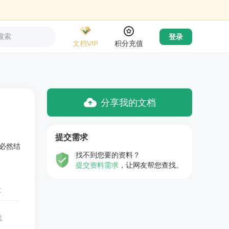
搜索
登录
文档VIP
积分充值
分享我的文档
提交需求
必然结
找不到您要的资料？
提交资料需求
，让网友帮您查找。
量
载