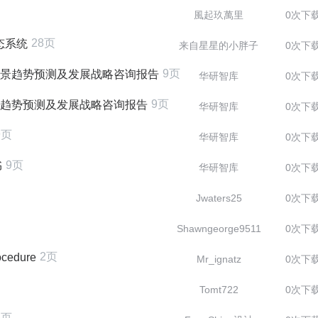
風起玖萬里
0次下
28页
态系统
来自星星的小胖子
0次下
9页
业前景趋势预测及发展战略咨询报告
华研智库
0次下
9页
前景趋势预测及发展战略咨询报告
华研智库
0次下
9页
华研智库
0次下
9页
书
华研智库
0次下
Jwaters25
0次下
Shawngeorge9511
0次下
2页
ocedure
Mr_ignatz
0次下
Tomt722
0次下
5页