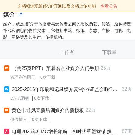
文档频道现暂停VIP开通以及文档上传功能
查看公告
媒介
媒介，就是指“介于传播者与受传者之间的用以负载、传递、延伸特定
符号和信息的物质实体”，它包括书籍、报纸、杂志、广播、电视、电
影、网络等及其生产、传播机构。
上传者
下载量
25页
（共25页PPT）某着名企业媒介入门手册
管理咨询顾问
0次下载
32页
2025-2016年印刷和记录媒介复制业(证监会Ⅱ)行业均值丶偿债丶营运丶盈利丶发展丶现金流能力均值
DATA洞察
0次下载
22页
黄色卡通风直播培训媒介传播模板
孤傲情人
0次下载
87页
电通2026年CMO增长领航：AI时代重塑营销 媒介篇