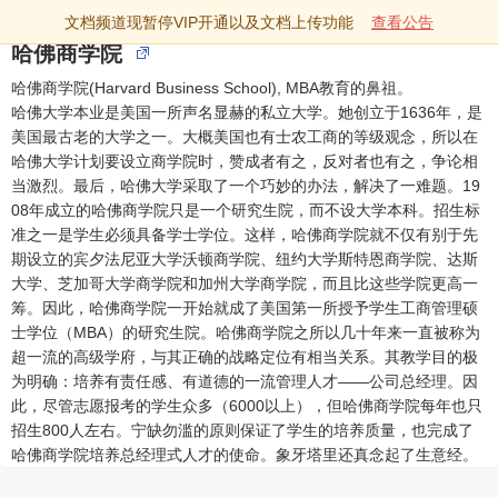
文档频道现暂停VIP开通以及文档上传功能
查看公告
哈佛商学院
哈佛商学院(Harvard Business School), MBA教育的鼻祖。
哈佛大学本业是美国一所声名显赫的私立大学。她创立于1636年，是
美国最古老的大学之一。大概美国也有士农工商的等级观念，所以在
哈佛大学计划要设立商学院时，赞成者有之，反对者也有之，争论相
当激烈。最后，哈佛大学采取了一个巧妙的办法，解决了一难题。19
08年成立的哈佛商学院只是一个研究生院，而不设大学本科。招生标
准之一是学生必须具备学士学位。这样，哈佛商学院就不仅有别于先
期设立的宾夕法尼亚大学沃顿商学院、纽约大学斯特恩商学院、达斯
大学、芝加哥大学商学院和加州大学商学院，而且比这些学院更高一
筹。因此，哈佛商学院一开始就成了美国第一所授予学生工商管理硕
士学位（MBA）的研究生院。哈佛商学院之所以几十年来一直被称为
超一流的高级学府，与其正确的战略定位有相当关系。其教学目的极
为明确：培养有责任感、有道德的一流管理人才——公司总经理。因
此，尽管志愿报考的学生众多（6000以上），但哈佛商学院每年也只
招生800人左右。宁缺勿滥的原则保证了学生的培养质量，也完成了
哈佛商学院培养总经理式人才的使命。象牙塔里还真念起了生意经。