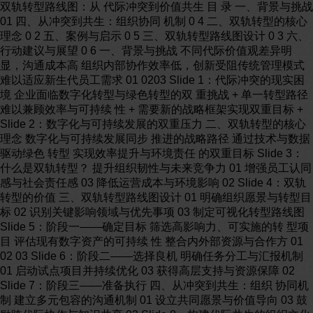
双轨转型路线图：从 代际冲突到价值共生 目 录 一、背景与挑战
01 四、从冲突到共生：组织协同 机制 0 4 二、双轨转型的核心
理念 0 2 五、案例与启示 0 5 三、双轨转型路线图设计 0 3 六、
行动建议与展望 0 6 一、背景与挑战 不同代际价值观差异明
显，沟通成本高 组织内部协作效率低，创新受阻传统管理模式
难以适应新生代员工需求 01 0203 Slide 1：代际冲突的现实困
境 企业面临数字化转型与绿色转型的双 重挑战 + 单一转型路径
难以兼顾效率与可持续 性 + 需要新的战略框架实现双重目标 +
Slide 2：数字化与可持续发展的双重压力 二、双轨转型的核心
理念 数字化与可持续发展同步 推进的战略路径 通过技术与数据
驱动绿色 转型 实现效率提升与环境责任 的双重目标 Slide 3：
什么是双轨转型？ 提升组织韧性与未来竞争力 01 增强员工认同
感与社会责任感 03 降低运营成本与环境影响 02 Slide 4：双轨
转型的价值 三、双轨转型路线图设计 01 明确组织愿景与转型目
标 02 识别关键影响领域与优先事项 03 制定可视化转型路线图
Slide 5：阶段一——确定目标 筛选高影响力、可实施的转 型项
目 评估现有数字资产的可持续 性 整合内外部资源与合作方 01
02 03 Slide 6：阶段二——选择良机 明确任务分工与汇报机制
01 启动试点项目并持续优化 03 获得高层支持与资源保障 02
Slide 7：阶段三——准备执行 四、从冲突到共生：组织 协同机
制 建立多元包容的沟通机制 01 设立共同愿景与价值导向 03 鼓