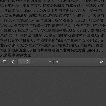
励跨代际协作与知识共享 02 Slide 8：构建代际共生的组织文化
赋予年轻员工更多主导权 建立激励机制与成长路径 推动数字化
工具赋能员工 Slide 9：激发员工参与与创新活力 五、案例与启
示 皇家史基浦集团的双轨转型实践 通过数字化提升运营效率与
可持 续性 实现员工价值与组织目标的双赢 Slide 10：典型企业
实践 01 高层支持与战略一致性是关键 跨部门协作与外部合作不
可或缺 02 持续迭代与反馈机制保障落地 03 Slide 11：成功经验
总结 六、行动建议与展望 01 制定清晰的双轨转型路线图 02 建
立跨代际协作机制 03 推动数字化与绿色文化融合 Slide 12：企
业行动建议 01 双轨转型将成为企业标配战略 02 代际融合将成
为组织创新源泉 03 价值共生将引领企业可持续发展 Slide 13：
未来展望 谢谢大家
Toggle
返
Zoom
Zoom
Too
Sidebar
回
Out
In