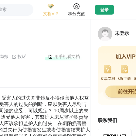
搜索
登录
文档VIP
积分充值
未登录
举报
投诉
用手机看文档
性或客观上的非难可能性因而降低。受害人的行为既然具有违法性，而与加害人的违法性相抵，不因受害人是否具有识别能力而不同。因此，应该肯定无识别能力人仍适用过失相抵原则，而承担自己的损害。[16]21在司法判例上，对于过失相抵，法国、葡萄牙、意大利、西班牙以及荷兰放弃了辨别能力这一要件，只要受害人在自己事务的处理上偏离了善良管理人的标准就足够了。[14]635-636 从我国的司法实践来看，各级人民法院在审理无民事行为能力人和限制民事行为能力人作为受害人是否能够进行过失相抵的案件时，并不考虑受害人自身有无过失相抵能力。这与我国司法实践长期以来不承认未成年人具有民事责任能力(过错能力)密切相关？既然未成年人不具有责任能力，逻辑上的结论即是其亦不具备过失相抵能力。对此，有学者认为，在确定受害人是否因其过错减轻或免除责任时，完全不考虑到受害人的责任能力，是不妥当的。[3]605在具体操作上，可以识别能力为基础，并与行为能力完全一致？无行为能力人绝对无识别能力，限制行为能力人是否具有识别能力，则依个案判断。[17] 笔者认为，肯定说尤其是责任能力人说与否定说之间产生分歧的原因，在于对侵权责任能力认识的差异。既然德国与我国台湾地区的相关判例认为受害人的过失与加害人的过失具有相同意义，而加害人的过失必须以责任能力(过错能力)为必要条件，根据结构性对称的原理，受害人的过失亦应以责任能力为必须要件。反之，在法国民法上，责任能力并非侵权责任的构成要素。依据《法国民法典》第1310条规定？“未成年人因其侵权行为或准侵权行为所发生的损害赔偿债务不得取消。”即未成年人不管他们是否缺乏辨别能力，应对他们所有的侵权行为或准侵权行为造成的损害后果负责。相应的，对于受害人的过失，也不必强调受害人具有识别能力才能进行过失相抵。 依据我国《民法通则》第133条第1款以及《侵权责任法》第32条的规定，无民事行为能力人与限制民事行为能力人致人损害的，由其监护人承担责任。申言之，对加害人的过失行为，立法上并未采用责任能力的概念，而是以行为能力代替责任能力，未成年人均无责任能力。[18]42那么，可否依据前述结构性对称的原理，据此认为未成年人作为受害人时亦无责任能力呢？从上述我国司法实践的做法来看，确属如此。 我国司法实践中的做法是值得商榷的。理由在于？其一，侵权行为特别规定行为人需具备识别能力，是鉴于此种之人对于事物的是非利害不能为正常识别，因此使其不负侵权责任，以资保护。但是，在与有过失的情形，并非使与有过失者赔偿他人所受的损害，而是令其就自己行为的结果负责，不得将自己行为所产生的损害，转嫁于他人。无识别能力人原则上虽然不必就其所加于他人的损害负责，但自公平而言，实难谓其无须承担因自己行为对自己法益所造成的损害。申言之，由于侵权责任与过失相抵的立法宗旨不同，因而在加害人的责任能力与受害人的过失相抵能力之间出现结构性对称的基础并不存在。其二，未成年人虽然不具有责任能力，但毕竟其行为是促成损害发生扩大的原因事实。如果完全否认未成年人具有过失相抵能力，则相当于将未成年人造成的损害转嫁由加害人承担，有违过失相抵谋求加害人与受害人之间公平负担损害的本质。其三，从日本的情况来看，考虑到今天的侵权行为制度的功能正在从个人活动自由的限制向公平分配损害负担转轨这一趋向，已经出现了无责任能力制度的妥当范围应该大幅度缩小的倾向。[8]87由此可见，考虑到公平分配损害，对加害人的责任能力的判断降低了认定标准。与之类似，对于受害人的过失判断，事理辨识能力说实际上亦降低了受害人过失的认定标准，只要那些未成年受害人具有注意危险的能力，为了公平分担责任，就可适用过失相抵。 就加害人而言，以使其积极的负担损害赔偿责任为宗旨。而过失相抵不过是决定因侵权行为引起的损害赔偿额时，从公平的角度出发，对受害人在损害的发生、扩大上的不注意应该如何斟酌的问题。为了更好地发挥过失相抵公平分配损害的功能，并保持现行立法与司法的稳妥，在对我国《侵权责任法》第32条进行解释时，可以考虑如下？ 10周岁以上的限制民事行为能力人，对自己法益的危险性具有辨识能力，足以达到抑制自己的行为的支配能力。因此，在限制民事行为能力人作为受害人共同参与侵权行为导致损害的发生或扩大时，具有过失相抵能力，应该以其未注意而适用过失相抵； 10周岁以下的无民事行为能力人，对自己法益的危险性尚不具有辨识能力，不足以达到抑制自己的行为的支配能力。因此，在无民事行为能力人作为受害人共同参与侵权行为导致损害的发生或扩大时，不具有过失相抵能力，不应该以其未注意适用过失相抵。 四、监护人过失的适用 未成年人因为意思能力欠缺，法律为其设立监护人。一方面，监护人代替或者协助未成年人进行民事活动，补充未成年人民事行为能力的不足；另一方面，通过对未成年人的管教和约束，防止和避免其实施不法行为，维护社会的正常秩序。[19]368 问题是，未成年人受侵害时，未成年人的监护人未尽监护职责，疏于对其保护，加害人能否主张监护人存在过失，因而应该作为未成年人的过失适用过失相抵？换言之，父母疏于履行保护未成年人的义务，其共同过错是否可归咎于该未成年人？ 对此，考察不同国家的民法理论、立法以及相关司法实务，均有不同的认识与做法。主要分为以下几种？ 第一，肯定说。依据《葡萄牙民法典》第571条、《西班牙民法典》第1103条、《奥地利民法典》第1304条以及意大利最高法院的判决，因为父母疏于监督的共同过错，未成年人的赔偿额被减少。[14]210我国台湾地区学者认为，法定代理人与有过失，系监督未成年人有所懈怠，难辞其咎，不应使加害人负担全部责任。法定代理人之过失由未成年之受害人承担之见解，具有责令监督人妥善保护受害人之意。且直接由加害人之损害赔偿中扣除法定代理人之过失部分，可以避免转向法定代理人求偿之不便，及避免向该法定代理人求偿不能之风险。又第三人之行为，系属一种事变，法定代理人亦居于第三人之地位，事变所生之损害，原则上应由受害人自己负担，而不得使加害人赔偿。[20]51台湾实务界亦采肯定说， 1995年台湾地区“最高法院”台上字2690号民事判例认为？“按‘民法’第224条所谓之代理人，应包括法定代理人在内，该条可类推适用于同法第217条被害人与有过失之规定，亦即在适用台湾地区‘民法’第217条时，损害赔偿权利人之法定代理人之过失，可视同损害赔偿权利人之过失，适用过失相抵之法则。”(值得注意的是，对于台湾地区通说，王泽鉴教授认为，代理仅限于法律行为，故须在已成立之债之范围内，关于债务之履行，法定代理人的行为，才能视为受害人的行为。在侵权行为情形，代理人的行为，原已不具有代理的意义。进一步而言，法定代理制度系为保护未成年人而设立，而未成年人应优先保护，为民法的基本原则，使未成年人就不具有代理性质的行为负责，与法律保护未成年人的意旨，似有违背。参见王泽鉴？《第三人与有过失》，载《民法学说与判例研究》(1)，北京大学出版社2009年版，第64页。)日本早期的判例对子女提起的损害赔偿请求，只要子女没有过失，即使父母有过失也不能实施过失相抵。多数学说对这种见解进行了批判，因为按照这种见解，赔偿请求因由谁提起而产生不均衡，主张从公平的角度出发，父母的过失应该看作受害人方面的过失，对子女提起的赔偿请求也应该进行斟酌。之后，受学说的影响，法院也出现了将父母的过失作为受害人方面的过失实施过失相抵的倾向。日本最高法院1967年判决认为，“受害人的过失不仅仅指受害人本身的过失，还包括广泛的受害者的过失。在受害者本人为幼儿的场合，受害人的过失可以理解为，对受害者进行监督的父母或者其被使用者的家务使用人等，与受害者的身份上或者生活关系上被视为一体关系者的过失。但是，被父母委托监护幼儿的被使用者因不能认定是和受害人为一体者的过失，不应该包括在内。因为
联系我们