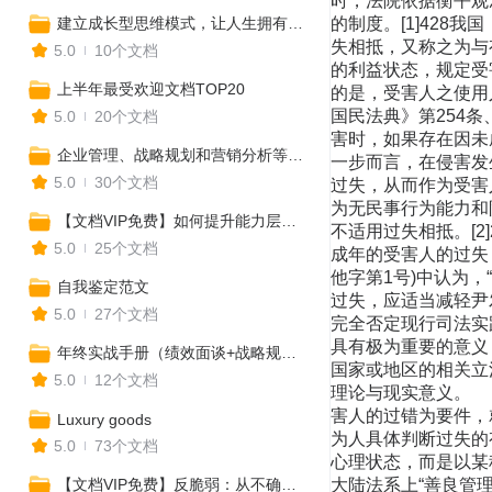
建立成长型思维模式，让人生拥有更多可能性
5.0
10个文档
上半年最受欢迎文档TOP20
5.0
20个文档
企业管理、战略规划和营销分析等实用工具合集
5.0
30个文档
【文档VIP免费】如何提升能力层级，全方位打造核心竞争力？
5.0
25个文档
自我鉴定范文
5.0
27个文档
年终实战手册（绩效面谈+战略规划+年终盘点+工作总结）
5.0
12个文档
Luxury goods
5.0
73个文档
【文档VIP免费】反脆弱：从不确定中获益（读书笔记及思维导图）