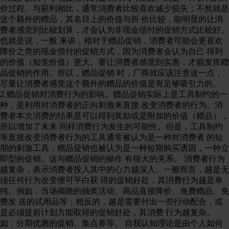
价过程。与获利相比，通常消费者比较喜欢减少损失；不然就是
这个额外的赠品，其名目上的价值与折 价比较，能明显的让消
费者感觉到比较划算，才会认为非现金偿付的促销方式比较好。
也就是说，一般 来讲，相对于赠品促销，消费者可能会更喜欢
降价之类的现金偿付的促销方式，因为消费者会认为自己 得到
的价值（知觉价值）更大。要让消费者感觉到实惠，才能发挥赠
品促销的作用。所以，赠品促销 时，厂商就应该注意这一点，
尽量让消费者感觉这个额外的赠品的价值是有足够吸引力的。
2.赠品促销对消费行为的影响。赠品促销实际上是工具制约的一
种，是利用对消费者的正向刺激来直接 改变消费者的行为。消
费者本次消费的结果是可以得到奖励或是附加的价值（赠品），
所以增加了未来 同样消费行为发生的可能性。但是，工具制约
等直接改变消费者行为的工具通常被认为是一种对消费者 的短
期的刺激工具，赠品促销也被认为是一种短期购买诱因，一种立
即型的促销。这与赠品促销的操作 有很大的关系。 消费者行为
越复杂，表示消费者投入其中的心力越深入。一般而言，越是无
须任何行为改变便可平白获 得的促销好处，其消费行为越是单
纯。例如：当场揭晓的抽奖活动、商品直接降价、免费赠品、免
费发 送的试用品等；相反的，越是需要付出一些行动配合，或
是必须提前计划方能取得的促销好处，其消费 行为越复杂。
如：分期优惠的促销、集点券等。 自我认知理论是由个人如何