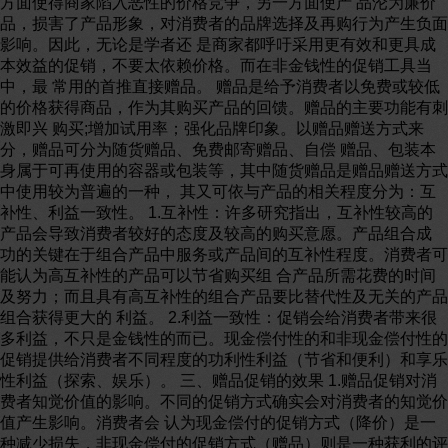
方面使得商家陷入恶性的价格竞争，另一方面使产 品沦为廉价
品，损害了产品形象，对消费者的品牌选择及再购行为产生负面
影响。因此，无论是学者还 是商家都呼吁采用更有效和更具成
本效益的促销，不要太依赖价格。而在非金钱性的促销工具当
中，最 常用的首推直接赠品。 赠品是给予消费者以免费或较低
的价格获得商品，作为其购买产品的回馈。赠品的主要功能有刺
激即兴 购买;增加试用率；强化品牌印象。以赠品赠送方式来
分，赠品可分为随货赠品、免费邮寄赠品、自偿 赠品、包装本
身属于可再使用的容器或包装等，其中随货赠品是赠品赠送方式
中使用较为普遍的一种， 其又可依与产品的相关程度分为：互
补性、利益一致性。 1.互补性：许多研究指出，互补性较高的
产品会导致消费者较好的态度及较高的购买意愿。产品组合成
功的关键在于组合产品中服务或产品间的互补性程度。消费者可
能认为高互补性的产品可以节省购买组 合产品所需花费的时间
及努力；而且具有高互补性的组合产品要比替代性及无关的产品
组合获得更大的 利益。 2.利益一致性：促销会给消费者带来很
多利益，不只是金钱性的而已。现金偿付性的和非现金偿付性的
促销提供给消费者不同程度的功利性利益（节省和便利）和享乐
性利益（探索、娱乐）。 三、赠品促销的效果 1.赠品促销对消
费者知觉价值的影响。不同的促销方式确实会对消费者的知觉价
值产生影响。消费者会 认为现金偿付的促销方式（降价）是一
种减少损失，非现金偿付的促销方式（赠品）则是一种获利的评