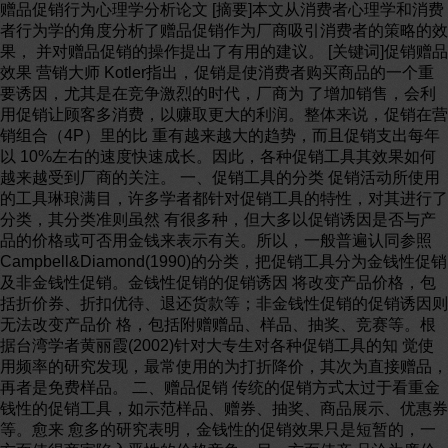
赠品促销行为心理学分析论文 [摘要]本文从消费者心理学和消费
者行为学的角度分析了赠品促销作为厂商吸引消费者的策略的效
果， 并对赠品促销的操作提出了有用的建议。 [关键词]促销赠品
效果 营销大师 Kotler指出，促销是使消费者购买商品的一个重
要诱因，尤其是在竞争激烈的时代，厂商为 了增加销售，会利
用促销让顾客多消费，以赚取更大的利润。整体来说，促销在营
销组合（4P）里的比 重有越来越大的趋势，而且促销支出每年
以 10%左右的速度快速成长。因此，各种促销工具其效果如何
越来越受到厂商的关注。 一、促销工具的分类 促销活动所使用
的工具琳琅满目，许多学者都针对促销工具的特性，对其进行了
分类，其分类准则虽然 有很多种，但大多以促销诱因是否与产
品的价格或可否用金钱来表示有关。所以，一般普遍认同参照
Campbell&Diamond(1990)的分类，把促销工具分为金钱性促销
及非金钱性促销。金钱性促销的促销诱因 将改变产品价格，包
括折价券、折扣优待、退还货款等；非金钱性促销的促销诱因则
无法改变产品价 格，包括附赠赠品、样品、抽奖、竞赛等。根
据台湾学者黄丽霞(2002)针对大专生对各种促销工具的知 觉使
用频率的研究发现，最常使用的为打折降价，其次为直接赠品，
再者是免费样品。 二、赠品促销 传统的促销方式太过于看重金
钱性的促销工具，如示范样品、赠券、抽奖、商品展示、优惠券
等。愈来 愈多的研究表明，金钱性的促销效果只是短暂的，一