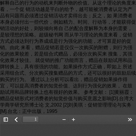
解释自己的行为的动机来判断外物的价值。从这个理论的角度来
看，一个促 销活动越是平白的给予，越可能被消费者认定为产
品有问题而必须透过促销活动才卖得出去；反之，如 果消费者
本身必须付出一些代价，例如精力、时间、行动等，才能获得促
销活动的好处，则较倾向将自 己的配合度解释为本身的需要，
是较理想的策略。超级秘书网 而从学习理论的角度来看，促销
方式必须达到行为养成或是行为强化的功能，才可算是好的促
销。由此 来看，赠品促销若是仅仅一次购买的附赠，则行为强
化的效果较差，若是组合式赠品，必须分次购买来 搜集，其强
化效果才较佳。 就促销的推广功能而言，赠品在鼓励试用和品
牌转换上，具有很强的功能。如果操作方式正确，即如上 所述
采用组合式、分次购买搜集赠品的方式，还可以很好的鼓励后续
购买的行为。 通过以上分析可以看出，赠品促销如果操作得
宜，可以提高消费者的知觉价值、达到行为强化的效果， 在鼓
励试用和品牌转换上也有很好的效果。 参考文献： [1]黄丽霞：
赠品促销形式对消费者的知觉价值与购买意愿之影响[D].台湾大
学商学研究所博士论 文,2002 [2]刘美琪：促销管理理论与实务
[M].台北：正中出版，1995
Toggle
返
Zoom
Zoom
Too
Sidebar
回
Out
In