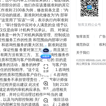
位，也不论内审工作由谁来执行，都必须执
某些部分的话，他们亦应该遵循准则的其它
作准则 2100条为例，修改前条文是：“内
活动的描述。新准则对此修改为“内 部审
这里用了”应该“一词，表示执行内审准则
智库文档公众号
：“审计报告中应对令人满意的业 绩予以
仅仅是由审 计机构予以承认。 四、对保证
服务是一种为了对机构风险管理、控制或治
智库首页
广告
证性服务工作的性质 和范围由内部审计师
规范协议
权利
 和咨询性服务的重大区别。 新准则还指
。保证性服 务要对第三方负责，而且第三
关于我们
有两方没有第三方。 五、对咨询性服务作
性质和范围与客户协商确定，它的 目的是
©2026 MBAlib.com, All 
闽公网安备 350203020
户服务的活动，服务的种类和范围与客户协
的控制程序。”这个定义表明： 1.咨询性
全屏
的性质和范围由客户自行决定； 4.咨询性
询性服务不承担管理责任，它要求审计师保
程并提出建议 此次修改前在准则 2130
放大
条规定表明内审机构应承担与公司治理相关
过程，并对公司治理过程作出恰当的 建
，以及与内部控制相 关的目标、项目活动
织内部树立恰当的道德观和价值观；2.确保
缩小