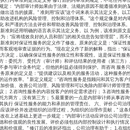
调执行内审准则是法定义务 修订后的内审准则规定，不论任何单
规定： “内部审计师如果由于法律、法规的原因不能遵循准则的
做出适当的披露。” 准则用“应该”这个词来表示其法定义务。以工
帮助改进机构的风险管理、控制和治理体系。”这个规定像是对内审
化 和严谨的方法去评价和帮助改善风险管理、控制和治理体系。“
 新准则还用明确的语言表示其法定义务。以 为例，该准则原文是
改为：“应将绩效良好的人员和部门的相关信息告知管理层”，而不
 新准则对保证性服务的定义作了修改。原来的定义是：“保证性
而客观地审查证据的行为。”现在定义作了新的解释，指出：“保
托方决定，以确保保证性服务的独立性和客观性。这是保证性服务
方：委托方、受托方（审计师）和评估结果的使用者（第三方）
不参与审计业务约定，但他的利益必须得到保护。而咨询 服务只
服务原来的定义是：“提供建议以及相关的服务活动，这种服务的
的运作效率。” 新定义规定：“咨询性服务是指顾问和其它为客
增加价值、改善公司治理、风险管理和可以免除内部审计师管理责任
； 2.咨询性服务的内容按客户的特定需求进行； 3.咨询性服务
托方两方，没有第三方； 5.最重要的一点是内部审计师从事咨
其执行 保证性服务的能力和承担的管理责任。 六、评价公司治理过
动应该评价并改进组织的治理过程，为组织的治理作贡献，” 这
修改在上述基础上更进一步规定：“内部审计活动应评估公司治理
德和价值观的良性发展。评价必须包括内部控制设计和执行情况
德和价值观。” 修订后的准则还指出，公司治理有助于： 1.在组