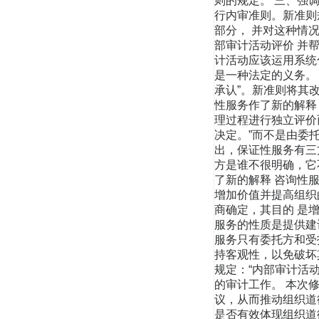
则的规定。 三、强
行内审准则。新准则
部分， 并对这种情况
部审计活动评价 并
计活动应该运用系统
是一种法定的义务。
承认”。新准则将其
性服务作了新的解释
理过程进行独立评价
决定。”而不是由委
出，保证性服务有三
方是谁不很明确，它
了新的解释 咨询性
增加价值并提高组织
商确定，其目的 是
服务的性质是提供建议
服务只有委托方和受
持客观性，以免破坏
规定：“内部审计活
的审计工作。 本次
议，从而推动组织道
是否有效体现组织道