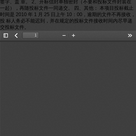
Toggle
返
Zoom
Zoom
Too
Sidebar
回
Out
In