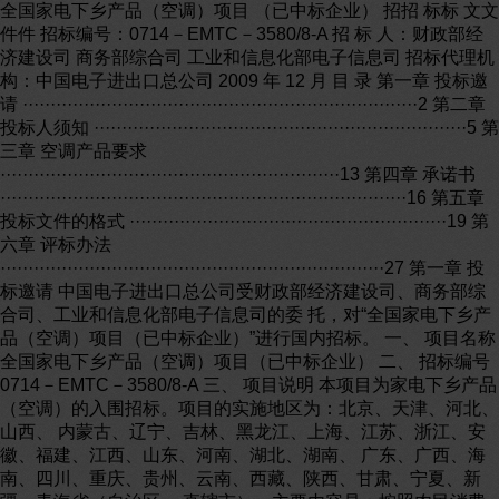
全国家电下乡产品（空调）项目 （已中标企业） 招招 标标 文文 件件 招标编号：0714－EMTC－3580/8-A 招 标 人：财政部经济建设司 商务部综合司 工业和信息化部电子信息司 招标代理机构：中国电子进出口总公司 2009 年 12 月 目 录 第一章 投标邀请 ·······································································2 第二章 投标人须知 ···································································5 第三章 空调产品要求 ·····························································13 第四章 承诺书 ·········································································16 第五章 投标文件的格式 ·························································19 第六章 评标办法 ·····································································27 第一章 投标邀请 中国电子进出口总公司受财政部经济建设司、商务部综合司、工业和信息化部电子信息司的委 托，对“全国家电下乡产品（空调）项目（已中标企业）”进行国内招标。 一、 项目名称 全国家电下乡产品（空调）项目（已中标企业） 二、 招标编号 0714－EMTC－3580/8-A 三、 项目说明 本项目为家电下乡产品（空调）的入围招标。项目的实施地区为：北京、天津、河北、山西、 内蒙古、辽宁、吉林、黑龙江、上海、江苏、浙江、安徽、福建、江西、山东、河南、湖北、湖南、 广东、广西、海南、四川、重庆、贵州、云南、西藏、陕西、甘肃、宁夏、新疆、青海省（自治区、 直辖市）。主要内容是：按照农民消费升级的新趋势，组织工商联手，开发、生产适合农村消费特点、 性能可靠、质量保证、节能环保、物美价廉的家电产品，并提供满足农民需求的流通和售后服务。 对实施地区农民购买中标的空调产品，由国家财政以直补方式按产品销售价格的 13%（挂壁式空调 最高不超过 325 元；落地式空调最高不超过 520 元）给予补贴，以提高农民购买能力，加快农村消 费升级，扩大农村消费，促进内需和外需协调发展。 四、 投标人资格要求 1. 投标人必须是在全国推广家电下乡产品（空调）项目（招标编号 0714－EMTC－3280/2）或全国 家电下乡产品（空调）项目(招标编号 0714－EMTC－3303/2)中已中标的企业【如上述企业仅是 名称发生合法变更，企业组织结构、股权关系、生产及售后服务能力等其他情况未发生实质性 变化，更名后的企业仍为“已中标企业”】； 2. 投标人必须是合法注册的、具有较强空调自主生产能力的企业，其生产、管理、物流能力足以 保障本项目的实施； 3. 投标人空调产品在所投标省（自治区、直辖市）具有一定的市场销量； 4. 法定代表人为同一个人的两个及两个以上法人不得在 0714－EMTC－3580/8-A 和 0714－EMTC －3580/8-B 项目中的一个或两个项目中同时进行投标； 5. 母公司与其全资子公司、控股公司（控股 50%以上），母公司的全资子公司、母公司的控股公司 （控股 50%以上），均不得在 0714－EMTC－3580/8-A 和 0714－EMTC－3580/8-B 项目中的一 个或两个项目中同时进行投标； 6. 投标人所投产品的品牌应是其自有品牌或获得品牌所有者针对本项目的唯一有效授权； 7. 在 0714－EMTC－3580/8-A 和 0714－EMTC－3580/8-B 项目中的每个项目及同时两个项目中， 同一品牌只能由一家合规的投标人进行投标； 8. 投标人须拥有完善的质量管理体系，具备提供质量稳定可靠产品的能力。在最近两年内的国家 及省级产品质量抽查中，该品牌的产品应抽查合格以及无重大人身伤亡事故； 9. 投标人及其投标产品生产企业必须具有 ISO9001：2000 版质量管理体系认证证书，并在有效期 内【如投标人所投产品的生产企业是投标人的全资子公司或控股子公司（控股 50%及以上），仅 需投标产品的生产企业具有 ISO9001：2000 版质量管理体系认证证书，并在有效期内】； 10. 投标人及其投标产品生产企业必须具有环境管理体系 ISO14001 认证证书，并在有效期内【如投 标人所投产品的生产企业是投标人的全资子公司或控股子公司（控股 50%及以上），仅需投标产 品的生产企业具有环境管理体系 ISO14001 认证证书，并在有效期内】； 11. 投标人须具有完善的售后服务体系，具有 24 小时服务电话；维修服务能力须覆盖所投标省（自 治区、直辖市）所有乡镇，维修服务网点在每一个所投标省（自治区、直辖市）的县（市）覆 盖率不得低于 90% (新疆、西藏、青海、甘肃、内蒙、云南覆盖率不得低于 50%)； 12. 投标人必须遵守《中华人民共和国招标投标法》及其它相关的国家法律、行政法规的规定，具 有良好的信誉和诚实的商业道德； 13. 投标人必须购买《招标文件》并登记备案，否则无资格参加本次投标； 14. 本项目不接受联合体投标。 五、 招标文件的发售 1. 时间： 即日起至 2010 年 1 月 24 日，每天 9:00～11:30，13:30～16:30（国家法定节假日除外）。 2. 地点： 中国电子进出口总公司（北京市复兴路甲 23 号电子大楼 1217 室，城乡贸易中心背面）。 3. 售价： 每本人民币 300 元，售后不退。若投标人不便现场购买，可采用银行电汇方式（不接受个人汇 款）。电汇购买招标文件费用及附加 EMS 费（人民币 50 元）至招标代理机构，同时将电汇底 单复印件（注明汇款用途、投标人名称、项目名称及招标编号）连同购买招标文件登记表传真 至招标代理机构，招标代理机构收到汇款后将尽快以 EMS 方式邮寄招标文件。 4. 投标人必须购买《招标文件》并登记备案，否则无资格参加本次投标，招标文件电子版可在下 述网站下载：;;。 六、 投标文件的接收及开标时间地点 1、投标文件接收时间及地点 2010 年 1 月 25 日 7：00 至 10：00。投标文件应由投标人的法定代表人或其授权代表递交 至开标地点。 a) 投标截止时间 2010 年 1 月 25 日 10：00 逾期或不符合规定的投标文件恕不接受。 b) 开标地点和时间 地点：美泉宫饭店内指定的会议室 北京市西四环北路 125 号（四季青桥南再往南 300 米），电话：88869999 。 时间：2010 年 1 月 25 日 10：00。届时请投标人派代表参加开标仪式。 c) 以上时间、地点安排如有变化，另行通知。 招标代理机构： 中国电子进出口总公司 地 址： 北京市复兴路甲 23 号电子大楼（城乡贸易中心背面） 邮 编： 100036 开 户 银 行： 交通银行北京翠微路支行（行号：301100000363） 帐 号： 110060836018150019163 联 系 人： 谷键、郭红、王璐、张凯、杨海涛 联系人电话： 010－68296449 68296431 68296262 68296473 传 真： 010－68297012 电 子 邮 箱： dept18@ 第二章 投标人须知 一、 定义 1. 招标人、招标代理机构 . 本项目招标人是指财政部经济建设司、商务部综合司、工业和信息化部电子信息司。 . 本项目招标代理机构是指中国电子进出口总公司。 2. 投标人 . 投标人是指响应本招标文件要求，并提交投标文件的企业。 3. 已中标企业、新投标企业 . “已中标企业”是指在全国推广家电下乡产品（空调）项目（招标编号 0714－EMTC －3280/2）或全国家电下乡产品（空调）项目(招标编号 0714－EMTC－3303/2)中 的原中标企业。【如上述企业仅是名称发生合法变更，企业组织结构、股权关系、 生产及售后服务能力等其他情况未发生实质性变化，更名后的企业仍为“已中标企 业”】 . “新投标企业”是指“已中标企业“之外的本项目投标企业。 4. 已中标地区、新增投标地区 . “已中标地区”是指本项目投标人在全国推广家电下乡产品（空调）项目（招标编 号 0714－EMTC－3280/2）与全国家电下乡产品（空调）项目(招标编号 0714－ EMTC－3303/2)中已中标的省（自治区、直辖市）之和。 . “新增投标地区”是指本项目投标人所选定的、“已中标地区”之外的投标省（自治区、 直辖市）。 5. 已中标产品、新投标产品 “已中标产品”是指在全国推广家电下乡产品（空调）项目（招标编号 0714－EMTC －3280/2）或全国家电下乡产品（空调）项目(招标编号 0714－EMTC－3303/2)中 已中标的产品。 “新投标产品”是指品牌、型号与”已中标产品”不完全一致的投标产品。 二、 说明 6. 本项目中标产品的入围资格有效期自中标通知书发出之日起至 2010 年 12 月 31 日止。 7. 本项目的投标人仅限于“已中标企业”，投标产品必须是“新投标产品”。 8. 投标人应在本项目所涉及的全部 31 个省（自治区、直辖市）中，“已中标地区”之外，选 定全部或部分省（自治区、直辖市）作为“新增投标地区”进行投标。如中标，中标产品 享受家电下乡补贴政策的范围为本项目新增中标地区和投标人“已中标地区”（已中标地 区的情况已发生变化，不满足本招标文件相关要求的除外）。 注：“已中标产品”享受家电下乡补贴政策的范围为“已中标地区”和本项目新增中标地区， 其入围资格有效期延长至 2010 年 12 月 31 日止（不满足相关要求的除外）。 9. 本招标文件的解释权归本项目的招标人。 三、 招标文件 10. 招标文件构成 招标文件包括下列内容：投标邀请、投标人须知、空调产品要求、承诺书、投标 文件格式、评标办法。 投标人应认真阅读招标文件的所有内容，按招标文件的要求提供投标文件，并保 证所提供全部资料的真实性，以使其投标对招标文件做出实质性响应，否则，其 投标将被拒绝。 11. 招标文件的澄清 任何要求对招标文件澄清的潜在投标人，均应将所需澄清的问题一次性提出，并在本招 标文件所规定的投标截止时间 15 日前以书面形式通知招标代理机构，逾期的澄清要求 将不被接受。 12. 招标文件的修改 在投标截止期前的任何时候，招标人和招标代理机构可对招标文件进行修改。招标文件 的修改将以书面形式通知所有购买招标文件的投标人，并对其具有约束力。投标人在收 到上述通知后，应立即以传真形式向招标代理机构回函确认。 四、 投标文件 13. 投标文件的构成 投标文件至少包括下列内容： 开标信封，内含：  纸质投标报价单（一份正本）；  投标报价单电子版（全新 U 盘 1 份，采用招标文件网上电子版提供 的 excel 格式,并在 U 盘外注明“投标报价单电子版”）；  投标保证金（加盖投标人公章的电汇底单复印件）； 注：1）开标信封需单独密封，并在开标前单独 递交。 2）投标报价单电子版应从网上下载后直接 填写，不得变更或更改，否则引起的一切 后果由投标人自行承担。 3）“纸制投标报价单“文件应为电子版本的直 接打印稿(须保证纸制投标报价单与所提 交的投标报价单电子版内容完全一致)， 并按要求签字、盖章。 投标文件：包含但不限于： （1）投标书； （2）投标报价单； (3) 承诺书； （4）法定代表人授权书原件及授权代表身份证复印件（加盖投标人公章)； （5）投标人营业执照复印件及税务登记证复印件(加盖投标人公章)； (6) 招标文件所要求的 ISO9001:2000 版质量管理体系认证证书复印件(加盖投标 人公章)； (7) 招标文件所要求的 ISO14001 环境管理体系认证证书复印件(加盖投标人公章); (8）投标人企业组织结构及股权关系说明（或出资人情况说明）； (9）投标产品的品牌是自有品牌或获得品牌所有者针对本项目唯一有效授权的证 明文件； (10）投标人声明函及附件； (11）投标人空调产品的产销量表； (12)新增投标地区投标人售后服务网点情况介绍。说明新增投标地区的县（市）、 乡镇服务网点的覆盖情况、提供售后服务网点清单（售后服务网点清单按 招标文件第五章售后服务网点一览表给出的格式填写,可单独装订成册）； (13)企业信息一览表（按招标文件第五章给出的格式填写）； (14）以投标产品型号为单位提供：  产品的 CCC 证书复印件（加盖投标人公章）  产品性能指标一览表  产品的检测报告复印件（加盖投标人公章）  提供投标产品的基本参数、图片资料。此资料至少包括以下内容： 产品品牌、型号、制冷量、热泵制热量、制冷输入功率、制热输 入功率、能效等级、压缩机品牌、型号、产品外观尺寸、包装外 观尺寸、毛重、净重（变频空调器请提供：额定制冷量、额定中 间制冷量、额定制冷消耗功率、额定中间制冷消耗功率、额定热 泵制热量、额定热泵制热消耗功率）  产品的使用手册原件或复印件 (15）投标人应提供的其它相关资料。 14. 投标文件的编写 投标人应按照招标文件第五章“投标文件的格式”的要求完整地填写招标文件中所 要求的相关内容。 投标人应将投标文件按招标文件要求的顺序编排、并应编制目录、逐页标注连续 页码，可分册装订。 15. 投标报价 投标报价应包括产品生产、运输、保险、安装、销售和售后服务及相关税费等在 内的一切费用（不含支架等辅料费），，且需充分考虑销售环节合理的税费（销售 网点销售家电下乡产品必须开具税务发票）。 在投标人选定的所有投标地区内，每种型号产品只能有一个报价且分体挂壁式空 调器不得高于 3500 元、分体落地式空调器不得高于 6000 元，如中标，该价格即 为投标人该型号产品在所有中标地区内终端零售的最高限价。投标人应充分考虑 报价的合理性，不能低于成本或恶意高价竞标。 本次招标不接受可选择或可调整的投标和报价。 投标人的投标报价是一次性的，招标人不接受开标后对投标报价的修改。 注：以上报价方式请各投标人严格遵守，否则引起的一切后果由投标人自行承担。 16. 投标保证金 投标保证金是为了保护招标人和招标代理机构不因投标人的行为而蒙受损失。招 标人和招标代理机构因投标人的行为而蒙受损失时，可根据 条的规定没收投 标人的投标保证金。 投标保证金是投标文件的必须要件，本项目投标保证金为 5 万元（伍万元），应 于投标截止时间的 2 个工作日前汇入招标代理机构指定帐号。 投标保证金形式：银行电汇。（不接受个人汇款及其他形式的投标保证金） 注：请各投标人将投标保证金电汇底单复印件加盖投标人公章后放入单独密封的 开标信封中，同投标文件一起递交。 未中标人的投标保证金在定标后无息退还。 中标人的投标保证金在中标人与招标人签订协议后，招标机构将从其投标保证金 中扣除中标服务费，剩余部分无息退还。 下列任何情况发生时，投标保证金将被没收： （1） 投标人在招标文件中规定的投标有效期内撤回其投标；或 （2） 中标人在规定期限内未能与招标人签订协议；或 （3）投标人有严重违反《中华人民共和国招标投标法》及国家和/或地方相关法 规行为的。 17. 投标有效期 投标应自规定的开标日后 60 个日历日内保持有效，投标有效期不足的投标将被 视为非响应性投标而予以拒绝。 特殊情况下，在原投标有效期截止之前，招标代理机构可要求投标人同意延长投 标有效期。这种要求与答复均应以书面形式提交。投标人可拒绝招标代理机构的 这种要求，其投标保证金将不会被没收。接受延长投标有效期的投标人将不会被 要求和允许修正其投标，而只会被要求相应地延长其投标保证金的有效期。在这 种情况下，本招标文件中有关投标保证金的退还和没收的规定将在延长了的有效 期内继续有效。 18. 投标文件的式样和签署 投标人应提交一份正本投标文件和二份副本投标文件，二份电子版本，其中一份 为光盘，一份为 U 盘(文字以 Word 格式，表格以 Excel 格式，），每份投标文件须 清楚地标明“正本”、“副本”或“电子版本”。若正本和副本不符，以正本为准，电子 版与纸制文件不符以纸制文件为准。 投标文件的正本需打印，并由投标人法定代表人或经其正式授权的代表签字并加 盖投标人公章。投标文件的副本可采用正本的复印件。 五、 投标文件的递交 19. 投标文件的密封和标记 投标人应将“投标文件”正本、所有副本和电子文档分别用信封密封，并标明招标 编号、项目名称及正本、副本和电子文档，再将单独密封包装的正本、副本和电 子文档用信封或文件盒（箱）密封包装于一件包装内，并在正面标明招标编号、 项目名称、投标人名称且注明“于 年 月 日 10：00 之前（投标邀请中规定的 开标日期及时间）不准启封”的字样。 投标人应将“投标报价单（纸质）”、“投标报价单电子版”和“投标保证金（电汇底单 复印件加盖投标人公章）”单独封装在一个信封内与“投标文件”分装，并在开标前 递交招标人。 如果未按上述规定进行密封和标记，招标人对“投标文件”的提前拆封不负责任； 由于不可抗力或无法控制的事件发生而导致投标文件包装的损坏或投标文件的 损毁、丢失等，招标人将不负责任。 20. 投标截止期 投标人应在不迟于“投标邀请”中规定的截止时间将投标文件递交至招标代理机构， 递交地点应是“投标邀请”中指明的地址。 招标代理机构拒绝接受以电报、电话、传真、电子邮件形式的投标。 21. 迟交的投标文件 招标代理机构将拒绝接收投标截止期后送达的任何投标文件。 22. 投标文件的修改和撤销 投标人在提交投标文件后可对其投标文件进行修改或撤销，但该修改或撤销的书 面通知须在投标截止时间之前送达招标代理机构；且该通知需经正式授权的投标 人代表签字方为有效。 在投标截止期之后，投标人不得对其投标做任何修改。 投标人不得在开标时间起至投标文件有效期期满前撤销其投标文件。否则其投标 保证金将按规定被没收。 六、 开标与评标 23. 开标 招标代理机构在招标文件规定的时间和地点公开开标，投标人参加开标的代表须 签到。 开标时查验投标文件密封情况，确认无误后拆封唱标。 开标时，招标代理机构当众宣读投标人名称、投标价格、是否提交了投标保证金， 以及招标代理机构认为合适的其他内容。 招标代理机构将做开标记录，投标人代表将在开标记录上签字确认。 24. 评标委员会 招标人将按照有关规定组建评标委员会。 评标委员会负责评标工作，对投标文件进行评审，并向招标人提交书面评标报告。 25. 评标原则 评标活动遵循公平、公正、科学和择优的原则。 26. 评标 评标委员会按照第六章“评标办法”规定对投标文件进行评审。 27. 与招标代理机构、招标人和评标委员会的接触 除第六章“投标文件的澄清”的规定的外，从开标之日起至中标通知发出期间，投 标人不得就与其投标有关的事项与招标代理机构、招标人和评委接触。 投标人试图对招标代理机构和招标人、评委的评标或授标决定进行影响，都可能 导致其投标被拒绝。 七、 授标 28. 接受和拒绝任何或所有投标的权力 招标人保留在授标之前任何时候接受或拒绝任何投标，以及宣布招标程序无效或拒绝所 有投标的权力，对受影响的投标人不承担任何责任。 29. 中标通知书 中标人确定后，招标代理机构将向中标人发出中标通知书。 30. 履约保证金 本项目的中标人不需再缴纳履约保证金，前期已缴纳的履约保证金适用于本项目。 31. 中标服务费 中标人须向招标代理机构交纳中标服务费，中标服务费标准：1000 元/中标型号，从投 标保证金中扣除。 第三章 空调产品要求 家电下乡工作是促进社会主义新农村建设、提高农民生活质量、扩大农村消费、统筹国 内外市场的一项重要举措。投标人应充分考虑农村消费环境和农民消费特点，研究开发物美 价廉、性能可靠、质量保证、节能环保、操作简单的家电产品。同时，应加强和完善农村售 后及维修服务，确保农民买得放心、用得满意。 一、投标机型及投标产品数量 1、投标产品为“新投标产品”。 2、冷风型和热泵型分体壁挂式空调器、冷风型和热泵型分体落地式空调器，仅更换室内机 面板可视作同一型号投标,子型号请用括号分开，每个型号的子型号不得超过 4 个，并提 供子型号的 CCC 证书和图片资料。 3、投标人最多可投标 50 个型号的产品。 二、投标产品的报价 1、投标报价应包括产品生产、运输、保险、安装、销售和售后服务及相关税费等在内的一 切费用（不含支架等辅料费），且需充分考虑销售环节合理的税费（销售网点销售家电 下乡产品必须开具税务发票）。 2、在投标人选定的所有投标地区内，每种型号产品只能有一个报价且分体挂壁式空调器不 得高于 3500 元、分体落地式空调器不得高于 6000 元，如中标，该价格即为投标人该型 号产品在所有中标地区内终端零售的最高限价。投标人应充分考虑报价的合理性，不能 低于成本或恶意高价竞标。 三、产品的性能 1．基本要求 （1）安全标准：符合国家安全标准要求，获得 CCC 认证证书； （2）节能标准：产品能效须达到国家标准 GB 《房间空气调节器能效限定值及 能源效率等级》中能效 3 级及以上水平，或 GB 21455-2008《转速可控型房间空气 调节器能效限定值及能源效率等级》中能效 3 级及以上水平； （3）性能符合国家标准 GB/T7725-2004《房间空气调节器》的要求； （4）有防鼠设计 2． 其他性能要求 （1）宽电压设计：产品可以在 187-242V 电压波动范围内正常启动； （2）采用可靠性高的品牌压缩机，关键零部件和材料的选用上要满足空调器设计使用 寿命达到 10 年以上的要求。 3．其它适应农村的性能 4. 操作要求：操作简单、方便，配有简明使用手册。 5. 包装及安装要求： （1）产品包装应适应农村路况较差、运输距离长、中转次数多的特点； （2）产品安装须符合国家标准 GB17790-2008《房间空气调节器安装规范》要求。提供 空调器安装收费辅料范围以及费用标准。 四、售后服务 1． 基本要求： 符合国家关于家电产品的三包规定。 2． 适应农村的要求： （1）有 24 小时服务电话，对用户提出的问题能够随时答复； （2）维修服务能力须覆盖所投标地区所有乡镇，维修服务网点在每一个所投标省（自 治区、直辖市）的县（市）覆盖率不得低于 90% (新疆、西藏、青海、甘肃、内蒙、 云南覆盖率不得低于 50%）； （3）保障 5 日之内解决用户产品