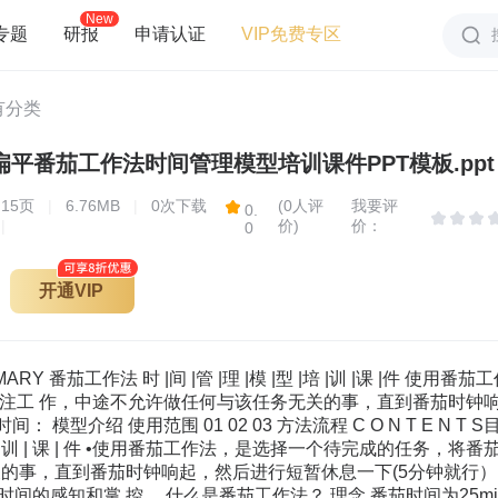
New
专题
研报
申请认证
VIP免费专区
有分类
平番茄工作法时间管理模型培训课件PPT模板.ppt
15
页
|
6.76MB
|
0次下载
(0人评
我要评
0.
|
价)
价：
0
开通VIP
MMARY 番茄工作法 时 |间 |管 |理 |模 |型 |培 |训 |课 |
专注工 作，中途不允许做任何与该任务无关的事，直到番茄时钟响
 模型介绍 使用范围 01 02 03 方法流程 C O N T E N T S目 录
| 型 | 培 | 训 | 课 | 件 •使用番茄工作法，是选择一个待完成的
关的事，直到番茄时钟响起，然后进行短暂休息一下(5分钟就行
间的感知和掌 控。 什么是番茄工作法？ 理念 番茄时间为25min