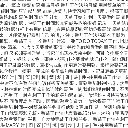
15min。 概念 模型介绍 番茄目标 番茄工作法的目标 用最简单的
解时间的压迫感与紧 迫感 热情 加快学习和工作进度， 提高工期
段构成 事件 时间 内容 计划 一天的开始 计划一天要做的事 
为原始数 据，包括工作时间和其它感兴趣的指标 记录 一天的结
由原始数据分析出有用的信息（有用信息即能帮助你提高效 率的信息
来，以便清楚得看到自己 的进步 注：番茄工作法的基本周期为
繁。 番茄工具 一个番茄计时器 一张TO DO TODAY 工作计
物• 清单，包含今天要做的事情，并按先做和后做的顺序排 列•
但 又必须要处理的，当它们出现在表格中时，可能会推翻全天的计划。 
成： • 标题：人物、事件 • 想到什么要做的就记什么，随出
，用于记录原始数据，写报告或制 作图表时要用到。根据需要记录
含数据、摘要、完成任 务所需的番茄时间。 • 记录表每天更新一次
ARY 时 | 间 | 管 | 理 | 模 | 型 | 培 | 训 | 课 | 件 
，中途不允许做 任何与该任务无关的事，直到番茄时钟响起，然后
 • 将抽象的时间变成具体连续的事件，使 我们能抓住时间，不再
产生 了一种有利于工作的积极的紧迫感。 放轻松 • 保持劳逸
从不 同角度思考问题，因而能激发创造力， 放松提高了连续工作的
番茄 时间----对简单的任务进行估测会更加容 易，估测的质
于自我观察和分析 • 番茄工作法代表着每25分钟一次的自我 
大激发我们的 兴趣，自发地完成工作和任务。 番茄工作法有利于
SUMMARY 时 | 间 | 管 | 理 | 模 | 型 | 培 | 训 | 课 |