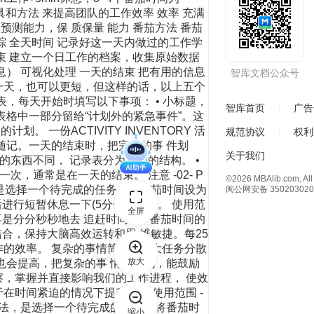
工具和方法 来提高团队的工作效率 效率 充满
预测能力，保 质保量 能力 番茄方法 番茄
追踪 全天时间 记录好这一天内做过的工作学
束 建立一个日工作的档案，收集原始数据
） 可视化处理 一天的结束 把有用的信息
智库文档公众号
一天，也可以更短，但这样的话，以上五个
划表，每天开始时填写以下事项： • 小标题，
智库首页
广告
 表格中一部分留给“计划外的紧急事件”。这
一份ACTIVITY INVENTORY 活
规范协议
权利
现随记。一天的结束时，把完成的事 件划
关于我们
的东西不同， 记录表分为不同的结构。 •
，通常是在一天的结束。 注意 -02- P
©2026 MBAlib.com, All 
•使用番茄工作法，是选择一个待完成的任务，将番茄时间设为
闽公网安备 350203020
进行短暂休息一下(5分钟就行）。 使用范
全屏
是分分秒秒地去 追赶时间。 • 番茄时间的
结合，保持大脑高效运转和思 维敏捷。每25
效率。 复杂的事情简单化 • 大任务分散
放大
量也会提高，把复杂的事 情简单化，能鼓励
观察，掌握并直接影响我们的工作进程， 使效
在时间紧迫的情况下提升效率 使用范围 -
 件 •使用番茄工作法，是选择一个待完成的任务，将番茄时
缩小