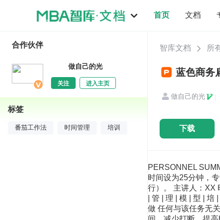
首页
文档
合作伙伴
智库文档
所
做自己的光
蓝色商务扁
关注
进入主页
做自己的光
|
标签
下载
番茄工作法
时间管理
培训
PERSONNEL SU
时间设为25分钟，
行）。 主讲人：XX 时间：
| 管 | 理 | 模 
做 任何与该任务无
间，减少打断，提高时