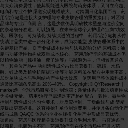
与大众消费属性，使其既能进入医院与药房体系，又可在商超、
电商和专业个护 渠道实现规模放大。 对跨国日化集团而言，药
用/治疗皂是连接大众护理与专业皮肤管理的重要接口；对区域
品牌与专业厂商而 言，这是少数仍具明确技术壁垒与溢价空间
的条皂细分赛道。可以预见，在未来全球个人护理产业向“功效
化、医学化、可持续化”持续演进的过程中，药用/治疗皂将从传
统清洁品类中进一步分化出来，成为功能型 皮肤管理体系中的
关键基础产品。  产业链成本结构与法规影响分析 原料端：油
脂与功能活性物构成双重成本核心。 药用/治疗皂的基础成本仍
以植物油脂（棕榈油、椰子油等）与碱源为主，但相较普通条
皂，其单位产品中 功能活性成分占比显著提升。硫磺、水杨
酸、锌盐类及植物抗菌提取物等功能原料虽在配方中用量不高，
却对单块成本与毛利结构产生放大效应，使药用皂整体原料成本
通常比基础条皂高出 20%–40%。 Copyright © QYResearch |
market@ | 全球市场研究报告 制造端：质量体系与批次稳定性成
为关键变量。 药用/治疗皂需满足更严格的配方一致性、微生物
控制与活性成分均匀性要求，对反应控制、干燥曲线与成 型精
度提出更高标准。这直接抬升单位制造费用，并使具备自动化产
线与成熟 QA/QC 体系的企业在规模 化生产中形成显著优势。
渠道端：药房与医疗相关渠道提升综合毛利水平。 与普通条皂
以商超、电商为主不同，药用/治疗皂在多个市场中可进入药