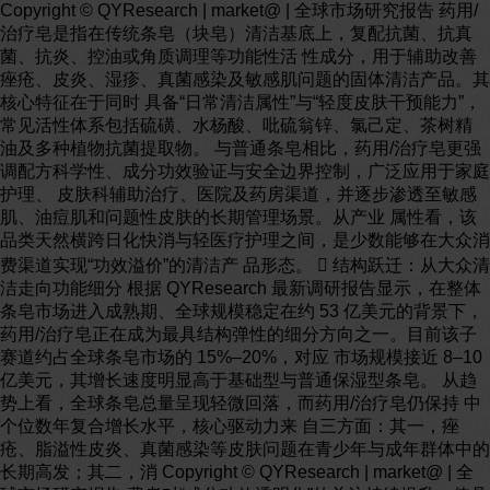
Copyright © QYResearch | market@ | 全球市场研究报告 药用/
治疗皂是指在传统条皂（块皂）清洁基底上，复配抗菌、抗真
菌、抗炎、控油或角质调理等功能性活 性成分，用于辅助改善
痤疮、皮炎、湿疹、真菌感染及敏感肌问题的固体清洁产品。其
核心特征在于同时 具备“日常清洁属性”与“轻度皮肤干预能力”，
常见活性体系包括硫磺、水杨酸、吡硫翁锌、氯己定、茶树精
油及多种植物抗菌提取物。 与普通条皂相比，药用/治疗皂更强
调配方科学性、成分功效验证与安全边界控制，广泛应用于家庭
护理、 皮肤科辅助治疗、医院及药房渠道，并逐步渗透至敏感
肌、油痘肌和问题性皮肤的长期管理场景。从产业 属性看，该
品类天然横跨日化快消与轻医疗护理之间，是少数能够在大众消
费渠道实现“功效溢价”的清洁产 品形态。  结构跃迁：从大众清
洁走向功能细分 根据 QYResearch 最新调研报告显示，在整体
条皂市场进入成熟期、全球规模稳定在约 53 亿美元的背景下，
药用/治疗皂正在成为最具结构弹性的细分方向之一。目前该子
赛道约占全球条皂市场的 15%–20%，对应 市场规模接近 8–10
亿美元，其增长速度明显高于基础型与普通保湿型条皂。 从趋
势上看，全球条皂总量呈现轻微回落，而药用/治疗皂仍保持 中
个位数年复合增长水平，核心驱动力来 自三方面：其一，痤
疮、脂溢性皮炎、真菌感染等皮肤问题在青少年与成年群体中的
长期高发；其二，消 Copyright © QYResearch | market@ | 全