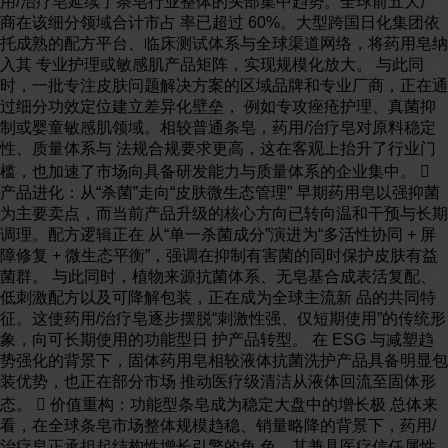
用/治疗皂延续了条皂行业整体的头部集中趋势。全球前五大厂
商在该细分领域合计市占 率已超过 60%。大型跨国日化集团依
托成熟的配方平台、临床测试体系与全球渠道网络，将药用皂纳
入其 专业护理或敏感肌产品矩阵，实现规模化放大。 与此同
时，一批专注皮肤问题解决方案的区域品牌和专业厂商，正在通
过细分功效定位建立差异化壁垒， 例如专攻痤疮护理、真菌抑
制或婴童敏感肌领域。相较普通条皂，药用/治疗皂对原料稳定
性、质量体系与 法规合规要求更高，这在客观上抬升了行业门
槛，也加速了市场向具备研发能力与质量体系的企业集中。 
产品进化：从“杀菌”走向“皮肤微生态管理” 早期药用皂以强抑菌
为主要卖点，而当前产品升级的核心方向已转向温和干预与长期
调理。配方逻辑正在 从“单一杀菌成分”演进为“多活性协同 + 屏
障修复 + 微生态平衡”，强调在抑制有害菌的同时保护皮肤有益
菌群。 与此同时，植物来源抗菌体系、无皂基合成表活复配、
低刺激配方以及可降解包装，正在成为全球主流新 品的共同特
征。这使药用/治疗皂逐步摆脱“刺激性强、仅短期使用”的传统形
象，向可长期使用的功能型日 护产品转型。 在 ESG 与减塑趋
势强化的背景下，固体药用皂相较液体抗菌洗护产品具备明显包
装优势，也正在部分市场 推动医疗级清洁从液体回流至固体形
态。  价值重构：功能型条皂成为稳定大盘中的增长极 总体来
看，在全球条皂市场整体规模趋稳、销量略降的背景下，药用/
治疗皂正承担起结构性增长引擎的角 色。其兼具医疗信任属性