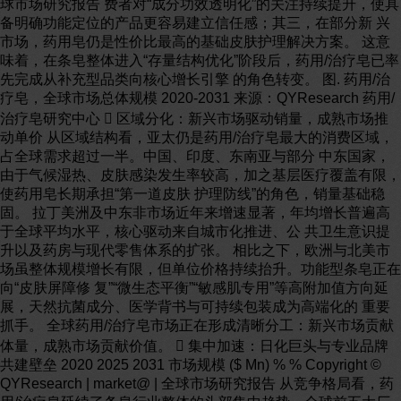
球市场研究报告 费者对“成分功效透明化”的关注持续提升，使具
备明确功能定位的产品更容易建立信任感；其三，在部分新 兴
市场，药用皂仍是性价比最高的基础皮肤护理解决方案。 这意
味着，在条皂整体进入“存量结构优化”阶段后，药用/治疗皂已率
先完成从补充型品类向核心增长引擎 的角色转变。 图. 药用/治
疗皂，全球市场总体规模 2020-2031 来源：QYResearch 药用/
治疗皂研究中心  区域分化：新兴市场驱动销量，成熟市场推
动单价 从区域结构看，亚太仍是药用/治疗皂最大的消费区域，
占全球需求超过一半。中国、印度、东南亚与部分 中东国家，
由于气候湿热、皮肤感染发生率较高，加之基层医疗覆盖有限，
使药用皂长期承担“第一道皮肤 护理防线”的角色，销量基础稳
固。 拉丁美洲及中东非市场近年来增速显著，年均增长普遍高
于全球平均水平，核心驱动来自城市化推进、公 共卫生意识提
升以及药房与现代零售体系的扩张。 相比之下，欧洲与北美市
场虽整体规模增长有限，但单位价格持续抬升。功能型条皂正在
向“皮肤屏障修 复”“微生态平衡”“敏感肌专用”等高附加值方向延
展，天然抗菌成分、医学背书与可持续包装成为高端化的 重要
抓手。 全球药用/治疗皂市场正在形成清晰分工：新兴市场贡献
体量，成熟市场贡献价值。  集中加速：日化巨头与专业品牌
共建壁垒 2020 2025 2031 市场规模 ($ Mn) % % Copyright ©
QYResearch | market@ | 全球市场研究报告 从竞争格局看，药