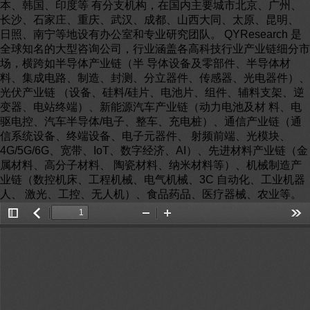
本、韩国、印度等 有分支机构，在国内主要城市北京、广州、
长沙、石家庄、重庆、武汉、成都、山西大同、太原、昆明、
日照、南宁等地设有办公室和专业研究团队。 QYResearch 是
全球知名的大型咨询公司，行业涵盖各高科技行业产业链细分市
场，横跨如半导体产业链（半 导体设备及零部件、半导体材
料、集成电路、制造、封测、分立器件、传感器、光电器件）、
光伏产业链 （设备、硅料/硅片、电池片、组件、辅料支架、逆
变器、电站终端）、新能源汽车产业链（动力电池及材 料、电
驱电控、汽车半导体/电子、整车、充电桩）、通信产业链（通
信系统设备、终端设备、电子元器件、 射频前端、光模块、
4G/5G/6G、宽带、IoT、数字经济、AI）、先进材料产业链（金
属材料、高分子材料、 陶瓷材料、纳米材料等）、机械制造产
业链（数控机床、工程机械、电气机械、3C 自动化、工业机器
人、 激光、工控、无人机）、食品药品、医疗器械、农业等。
Toggle
返
Zoom
Zoom
Too
Sidebar
回
Out
In