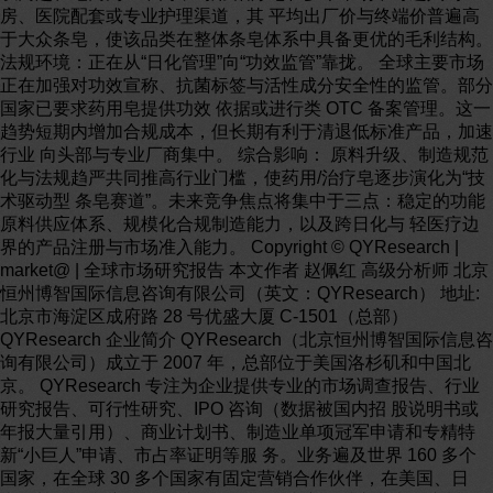
房、医院配套或专业护理渠道，其 平均出厂价与终端价普遍高
于大众条皂，使该品类在整体条皂体系中具备更优的毛利结构。
法规环境：正在从“日化管理”向“功效监管”靠拢。 全球主要市场
正在加强对功效宣称、抗菌标签与活性成分安全性的监管。部分
国家已要求药用皂提供功效 依据或进行类 OTC 备案管理。这一
趋势短期内增加合规成本，但长期有利于清退低标准产品，加速
行业 向头部与专业厂商集中。 综合影响： 原料升级、制造规范
化与法规趋严共同推高行业门槛，使药用/治疗皂逐步演化为“技
术驱动型 条皂赛道”。未来竞争焦点将集中于三点：稳定的功能
原料供应体系、规模化合规制造能力，以及跨日化与 轻医疗边
界的产品注册与市场准入能力。 Copyright © QYResearch |
market@ | 全球市场研究报告 本文作者 赵佩红 高级分析师 北京
恒州博智国际信息咨询有限公司（英文：QYResearch） 地址:
北京市海淀区成府路 28 号优盛大厦 C-1501（总部）
QYResearch 企业简介 QYResearch（北京恒州博智国际信息咨
询有限公司）成立于 2007 年，总部位于美国洛杉矶和中国北
京。 QYResearch 专注为企业提供专业的市场调查报告、行业
研究报告、可行性研究、IPO 咨询（数据被国内招 股说明书或
年报大量引用）、商业计划书、制造业单项冠军申请和专精特
新“小巨人”申请、市占率证明等服 务。业务遍及世界 160 多个
国家，在全球 30 多个国家有固定营销合作伙伴，在美国、日