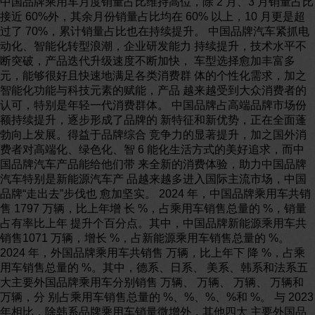
中国品牌乘用车月度销量占比维持高位，除 2 月、3 月销量占比
接近 60%外，其余月份销量占比均在 60% 以上，10 月更是超
过了 70%，累计销量占比也在持续提升。 中国品牌汽车紧抓电
动化、智能化转型浪潮，企业研发能力 持续提升，技术水平不
断突破，产品迭代升级速度不断加快， 车型选择愈加丰富多
元，能够很好且快速地满足各类消费群 体的个性化需求，加之
智能化功能与科技元素的赋能，产品 越来越受到大众消费者的
认可，特别是年轻一代消费群体。 中国品牌占高端品牌市场份
额持续提升，逐步形成了品牌的 新特征和新优势，正在全面蓬
勃向上发展。得益于品牌综合 竞争力的显著提升，加之国外消
费者对高端化、绿色化、智 6 能化生活方式的美好追求，而中
国品牌汽车产品能给他们带 来全新的消费体验，助力中国品牌
汽车特别是新能源汽车产 品越来越多进入国际主流市场，中国
品牌“走出去”步伐也 愈加坚实。 2024 年，中国品牌乘用车共销
售 1797 万辆，比上年增 长 %，占乘用车销售总量的 %，销量
占有率比上年 提升个百分点。其中，中国品牌新能源乘用车共
销售1071 万辆，增长 %，占新能源乘用车销售总量的 %。
2024 年，外国品牌乘用车共销售 万辆，比上年下 降 %，占乘
用车销售总量的 %。其中，德系、日系、 美系、韩系和法系五
大主要外国品牌乘用车分别销售 万辆、 万辆、 万辆、 万辆和
万辆，分 别占乘用车销售总量的 %、%、%、%和 %。 与 2023
年相比，除韩系品牌乘用车销量微增外，其他四大 主要外国品