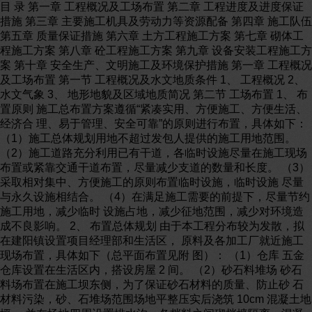
目 录 第一章 工程概况及工场布置 第二章 工程进度及进度保证措施 第三章 主要施工机具及劳动力等资源配备 第四章 施工队伍 第五章 质量保证措施 第六章 土方工程施工方案 第七章 砌体工程施工方案 第八章 砼工程施工方案 第九章 设备安装工程施工方案 第十章 安全生产、文明施工及环境保护措施 第一章 工程概况及工场布置 第一节 工程概况及水文地质条件 1、 工程概况 2、 水文气象 3、 地形地貌及区域地质简况 第二节 工场布置 1、 布置原则 施工总布置方案遵循“紧凑实用、方便施工、方便生活、经济合 理、易于管理、安全可靠”的原则进行布置，具体如下： （1）施工总体规划用地不超过发包人提供的施工用地范围。 （2）施工道路充分利用已有干道，各临时设施尽量在施工现场 布置或紧靠交通干道布置，尽量减少支道的数量和长度。 （3）采取相对集中、方便施工的原则布置临时设施，临时设施 尽量与永久设施相结合。 （4）在满足施工需要的前提下，尽量节约施工用地，减少临时 设施占地，减少征地范围，减少对环境造成不良影响。 2、 布置总体规划 由于本工程分布较为发散，拟在建阳镇设置项目经理部和生活区， 原料及各加工厂就近施工现场布置，具体如下（总平面布置见附 图）： （1）仓库 五金仓库设置在生活区内，搭设房屋 2 间。 （2）砂石料堆场 砂石料场布置在施工坝东侧，为了保证砂石材料的质量、防止砂 石材料污染，砂、石堆场范围场地平整压实后浇筑 10cm 混凝土地坪， 并在场地四周设置排水沟。各档料之间砌挡墙隔离。混凝土生产所用 骨料按需求倒运供应。 （3）木工加工场 木工加工场布置在施工坝附近，并搭设木工加工用房 3 间，配备 木工加工机械二套，主要用于建筑物异形木模板的制作、对销螺栓的 配制，大量的施工用钢模板均在现场堆放、整理。加工场四周布设铁 丝网围封，内部设置排水系统及消防系统。 （4）钢筋加工场 钢筋加工场布置在施工坝附近，并搭设钢筋加工用房 3 间，主要 用于钢筋加工，钢筋原材料、加工后的半成品钢筋的现场堆放、整理。 加工场四周布设铁丝网围封，内部设置排水系统及消防系统。 第二章 工程进度及进度保证措施 第一节 工程总进度计划 本工程计划 2011 年 11 月 15 日开工，2012 年 3 月 31 日前完工。 具体施工进度计划安排见附图（施工总进度计划横道图）。 第二节 工程进度保证措施 1、组织机构的保证措施 （1）工程施工前，项目经理须与总公司签订“责任书”，项目部 各级主要管理负责人，也要按其职责划分，层层签订“责任书”，明确 项目部各级人员的职责。加强管理考核，充分调动全体干战的积极性， 从组织和管理制度上来确保工程进度按计划实施完成。 （2）施工时管理制度严格，职责明确，相应的管理人员、技术 人员、施工作业人员拟在总公司抽调精干的管理人员，业务熟练的技 术骨干和有过类似工程施工经验的作业队伍来组织项目部。以保证项 目部人员精干，业务熟悉。从人员素质上来保证工程进度计划的实施。 2、技术保证措施 （1）根据招投标文件要求，结合现场施工条件，制定详细的施 工总进度计划，编制网络计划图，制订与之相应的施工方案和各项目 工程施工技术措施。施工中随时跟踪进度实施情况，如有较计划滞后 情况发生，及时分析原因及影响，并对计划予以调整，同时修订施工 方案和有关技术措施，以保证总进度计划目标的实现。 （2）根据总进度要求，计划部门会同工程技术部门每月制定月 施工生产计划，并以月计划为控制，每周编制周生产计划。同时根据 月、周生产计划计算编制各施工资源需求计划，如各工种劳动力需求， 施工机械设备配置型号、数量要求，油料、火工品、水泥、钢筋等主 要施工用材需求。工程调度部门据此制定日生产计划和进行施工资源 调配、供应。 （3）根据施工方案的作业面布置和施工中队的配置，将工程进 度计划按作业面进行分解，制定各专业施工队的作业进度计划，使各 专业施工队都有明确的进度计划目标。 （4）做好施工测量服务指导工作，及时进行测量放样、检测和 收方工作，为现场施工提供良好的测量服务。加强技术人员的现场巡 查，尤其质量检测人员要实行全过程跟踪、检查，及时发现施工中存 在的问题并提出解决处理措施。对于试验检测项目，及时进行检测并 收集整理、分析资料，指导施工，以确保工程的顺利进行。 3、设备、材料供应的保证措施 （1）严格按照资源需求计划的要求组织设备进场，凡投入本工 程的施工机械设备进场前均需进行维护、保养，并经总公司装备管理 部门验收后方可调遣，以确保所有进场设备的完好，保证设备在本工 程施工中的正常运行使用。 （2）加强施工中对机械设备的日常维护与保养，各类机械设备 均实行机长负责制，并制定有奖惩措施，以保证机械设备完好率和利 用率分别达到 85%和 75%以上。 （3）搞好施工材料的供应保障：根据工程进度计划编制的材料 需求计划，及时做好预订、采购、供应计划。材料计划制定后，做好 市场调查，进行货比三家后，严格按质量标准订货，确保工程材料供 应不拖施工进度的后腿。 第三章 主要施工机具及劳动力等资源配备 第一节 主要施工机具 主要施工机具见附表（拟投入本合同工作的主要施工设备表）。 第二节 劳动力配置 劳动力配置见附表（劳动力计划表） 第三节 资金流估算 资金流估算表见附表（资金流估算表） 第四节 主要材料和水电需用量计划表 主要材料和水、电需用量计划表见附表（主要材料和水、电需用 量计划表）。 第四章 施工队伍 第五章 质量保证措施 第一节 质量控制目标 本工程质量控制目标为：打造合格工程 第二节 质量保证措施 1、质量保证体系 2、为保证上述质量目标的实现，我们将从以下几个方面予以 工程技术科 质检科 物资科 试验室 施工员 质检员 材料员 试验员 生产班组 技术负责人 项目经理 保证： （1）、施工管理方面： a、质量意识教育： 通过工地、会议等形式对参加施工的所有人员进行本工程创 优的重要意义教育，从而使全体人员明确我们的质量目标，为保 证创优提供保障。 b、培训上岗： 制定各道工序的工艺质量标准并形成文字材料，分发到各道 工序施工人员，同时通过专项培训的方式使职工明确自已的工作 标准及要达到的目标，培训经考试合格后方可上岗。 c、健全质检机构： 在现场质量管理工作中，健全项目质检机构，实施双轨制机 构保障，即以行政干部为主的行政控制网络与以技术干部为主的 技术责任控制网络，项目经理部健全三级质检体系，即：工种有 兼职质检员，施工队有专职质检员，项目经理部有内部专职质检 工程师。 d、建制签状、经济奖罚： 建立质检管理检查制度，与参加人员、质检人员、分项目负 责人签订质量包保责任状，明确奖罚标准，奖优罚劣，保证兑现， 用经济手段保证质量措施落到实处。 e、实行质量一票否决制： 在工程质量检查过程中，坚决贯彻“质量一票否决制”，不合 格工程一律推倒重来，在工期与质量出现矛盾时，首先要保证质 量。 f、设置质量控制点： 根据质量目标、本工程特点以及以往工程经验，分解质量目 标到每一个分项工程，对其中的关键点进行严格的质量控制，提 出预控措施并下发质量预控交底书，使质量目标纵向到底、横向 到边。 g、PDCA 循环原理： PDCA 循环原理是人们在管理实践中形成的基本理论方法， 管理就是确定任务目标，并按照 PDCA 循环原理来实现预期目标。 P（Plan）—即计划：是质量计划阶段，明确目标并制定实现目标 的方案；D（Do）—即实施：计划行动方案的交底和按计划规定 的方法与要求展开工程作业技术活动；C（Check）—即检查：指 对计划实施过程进行各种检查，包括作业者的自检、互检和专职 管理者专检；A（Action）—即处置：对于质量检查所发现的质量 问题或质量不合格，及时进行原因分析，采取必要的措施，予以 纠正，保持质量形成的受控状态。 （2）、质量保证措施： 为确保质量管理机构体系正常运行，加强和贯彻执行全面质 量管理，需对工程项目实行双线质量控制。 ℃、生产质量贯彻实施线： A、组织学习： 接到图纸后，组织全体施工人员认真学习招标文件、图纸及 会审记录和项目经理部摘录的与本工程有关的规范质量手册，以 便施工人员在施工过程中能按照业主要求和图纸设计意图准确地 实施。 B、制定计划： 由项目经理部项目总工编制《施工组织设计》和《质量控制 计划》，经总工程师审核，报监理工程师批准后逐级落实实施。 C、技术交底： 各分项工程开工前认真做好施工技术交底及施工准备，技术 交底要有文字记录并进行编号、双方签字及发放登记台帐。各工 序的施工必须严格执行三级检验程序，并经监理工程师检查合格 后方可进行下一步工序的施工。中间任一个环节检验不合格均必 须返工，返工完成后再按上述程序进行检验。 D、上岗培训： 组织好对上岗人员的培训工作，对检验人员、机械操作人员、 特殊工种工作人员，必须坚持持证上岗制度。施工人员必须通过 培训学习方能上岗，对于有较高技术要求的技术项目的工人及特 殊工种工作人员必须通过培训考试合格后持证上岗。 E、机械设备的检查保养： 合理组织和选用施工机械设备，做好机械设备管理和保养工 作，保证最佳工作状态，避免因施工机械问题造成质量隐患和事 故。 ℃、生产质量检测线： 工地成立质检科和试验科，负责本工程的质量检测工作，直 接向项目经理和项目总工程师负责，质检科领导工种队质检员及 班组兼职质检员的质检工作，在工地所有人员中树立质量第一的 思想，内部实行三级管理检查体系，在每个单元的工程实施中， 实行初检、复检、终检制度，即生产班组自检、工种队复检、质 检科终检，并及时交付监理工程师检查、验收、签证，实行“三全” 管理，即： A、全员管理：以全体职工为主体，形成主人翁的工作制度， 立足于“假如我是一个用户”来教育职工的认识，树立“质量第一” 的思想和精品意识。 B、全企业管理：公司下属各职能部门与工地职能科室都要 保证各自的工作质量和工程质量。 C、全过程管理：从施工组织设计 设备、物资、材料进 场 施工前准备 工程施工 竣工验收 交付使用 保修服务。 （3）、加强施工过程质量控制： 本工程项目经理部按照内部质量体系文件的要求设立专职质 保员和专职质检员，全面负责施工过程质量检验和质量保证措施 实施。 A、加强工程的施工工序控制。抽检与自检是工程质量全过 程管理的环节之一，对各施工环节的检查，由项目经理部安排， 采用自检、互检等方式进行，工程质量技术部门检查。检查的主 要内容有：现场生产操作达标情况、测试项目及资料完成情况等。 B、本工程桩号控制点及高程控制点由业主提供，经复测后 测放桩位及标高控制点，测量放样时采用经纬仪，确保测量放样 质量。 C、材料进入工地仓库前必须执行材料检验和试验程序，并 按规定在业主指定试验室进行有关试验，合格者方可入库。入库 材料按各种不同的材料、规格、品种进行标识，分区分片堆放。 确保不受潮、不锈蚀、不变质，否则退回或不使用。出厂合格证 及试验合格证等均由质安科资料员保管，对材料抽样检验的结果 报送监理。 D、对于重要关键的工序和项目，在全面开始前，合理组织 典型施工，以取得合理的方法或数据指导全面施工。通过各施工 工艺流程图加强主要分部分项工程的施工过程中的控制。 （4）、做好施工全过程的检验、试验及测量工作： A、对于所有用于本工程的试验、检验和测量仪器必须按规 定定期进行校验，并且有专人负责。 B、工程结构材料必须经检验合格后才能使用，施工过程和 产品的检验和试验必须配合施工生产过程进行，并及时得到监理 工程师认可。 C、对于施工测量基线或控制网必须经过有效复核程序及监 理工程师认可方能采用，测量施工必须严格按照相关规范进行， 测量精度必须满足相关规范和技术标准的要求，并应得到监理工 程师的认可。 D、及时做好试验、检验及测量工作的质量记录文件的整理 和管理工作，及时填报送监理工程师审批签证。 E、加强员工培训，提高员工素质，包括质量意识培训，岗位 技能培训，相关专业知识培训，思想道德教育，提高员工综合素 质，从根本上保证质量。 第六章 土方工程施工方案 第一节 土方开挖 1、土方开挖前应进行植被清理和表土清挖，表土和弃渣应按 合同规定或监理指示运至指定地点堆放，防止土料中混入植被有 机物和弃渣。 主体工程的临时开挖边坡，应按施工图纸所示或监理的指示 进行开挖。土方明控应从上至下分层分段依次进行。严禁自下而 上或采取倒悬的开挖方法，施工中随时作成一定的坡势，以利排 水，开挖过程中应避免边坡稳定范围形成积水。岸坡易风化崩解 的土层开挖后不能及时回填的，应保留保护层。 使用机械开挖土方时，实际施工的边坡坡度适当留有修坡余 量，再用人工修整，满足图纸要求的坡度和平整度。 2、土方开挖前的质量检查和验收 土方开挖前，应会同监理进行以下各项的质量检查和验收。 （1）用于开挖工程工程量计量的原始地形测量剖面的复核 检查。 （2）按施工图纸所示的工程建筑物开挖尺寸进行开挖剖面 测量放样成果的检查，开挖剖面放样成果，应经监理复核签认后， 作为工程量计量的依据。 （3）.按施工图纸所示进行开挖区周围排水和防渗保护设施 的质量检查和验收。 3、土方开挖过程中的质量检查 在土方开挖过程中，应定期测量校正开挖平面的尺寸和标高， 以及按施工图纸的要求检查开挖边坡的坡度和平整度，并将测量 资料提交监理。 4、 土方明挖工程完成后的质量检查和验收 土方明挖完成后，应会同监理人进行以下各款的质量检查和 验收。 按施工图纸要求检查基础开挖面的平面尺寸，标高和建基面 平整度； 取样检测基础土的物理力学性质指标； 基础面检查清理与砌体填筑前的基础清理作业是检验目的的 性质不同的两次作业未经监理人同意，承包人不得将两次作业合 并为一次完成。 第二节 土方回填 1、填筑质量要求 ℃土方填筑前，必须清理地基，清除草皮表土，并将影响建 筑物安全的树根，竹根及砂砾料，等杂物全部清除挖除，清基厚 度按清除实际深度控制，平均按 计。 ℃基底及每层填土未经监理工程师检验合格，不得进行填土 及上一层的填土施工。 ℃土方填筑时，采用接近最优含水量的土料，且土料的含水 量应控制在最优含水量±2%范围内。如果超出，采取措施，翻晒 等，使其含水量满足要求后，再进行填筑。 ℃必须严格控制铺土厚度，不得超厚。人工夯实每层不超过 20cm，土块粒径不大于 5cm，机械压实每层不超过 25cm，土块 料径不大于 8cm。 ℃由于气候、施工等原因停工的，回填面加以保护，复工时 应进行刨面，洒水处理并必须仔细清理，经监理单位验收合格后， 方准填土，以使层间结合紧密，并作记录备查。 ℃土方填筑时，无论采用人工夯实还是机械碾压，除满足本 节条款外，必须符合施工规范中的有关要求。 2、填筑质量控制： ℃填筑必须对质量负责，做好质量管理工作，实行初检、复 检、终检制度。并无条件接受发包方和监理单位的检查和监督， 若质量不符合设计要求，监理单位有权责令其停工或返工。 ℃对填筑部位的质量控制，执行水利水电工程施工规范的有 关规定。 ℃现场的质量检查部门对所有取样检查部位的平面位置、高 程和检验结果等均如实记录，并逐班逐日填写质量报表、报送监 理单位。质检资料妥善保存，防止丢失，严禁涂改和销毁。 ℃在施工过程中，对每班出现的质量问题、处理经过及遗留 问题，交接班记录上详细写明，并有值班负责人签署。针对每一 质量问题，在现场做出处理决定，并由主管技术负责人签字，作 为施工质量控制的原始记录。 ℃发生质量事故时，施工人员将会同质检人员查清原因，提 出补救措施及时处理，并向发包方和监理单位提出书面报告。 ℃公司质量检查部门在发包方验收小组和监理单位的指导下， 参加施工期的分部验收工作，特别是隐蔽工程，将详细记录工程 质量情况，必要时照相或取原状样品保存。 ℃现场土料含水量用烘干法测定，以此来校正干密度。另外 取样时要注意操作上的偏差，如有怀疑，立即重新取样。测定密 度时取至压实层的底部，并测量压实层的厚度。 ℃取样试验所测定的干密度，其合格率不小于 90%，且不合 格的样品不得集中，不合格干密度不得低于设计干密度的 98%。 第七章 砌体工程施工方案 本工程砌体均采用砖砌筑。 1、施工工艺流程 作业准备→砂浆搅拌→砌块湿水→砌砖墙→验评 2、施工要求： (1)砌筑前按实地尺寸和砌块尺寸进行排列摆块，不够整块 的可以锯成需要的尺寸，但不得小于砌块长度的 1/3。 (2)砌块排列上、下皮应错缝搭接，搭接长度一般为 1/2，不 得小于砌块高度的 1/3，也不应小于 150mm。 (3)转角墙和纵墙交接处，应将砌块分皮留槎，交错搭砌； 砌块与墙柱相接处必须预留拉结筋，竖向间距为 500mm2φ6 钢筋， 两端伸入墙内不少于 700mm，端部弯成 90°弯钩。 (4)砌体墙顶与梁底应加上一层斜砌，或有可靠拉结，上部 拉结一般间距 ，预留 2φ6 拉筋，伸入墙内不少于 500mm，当 墙高大于 3m 时，按设计要求加设水平钢筋砼带，若无设计要求， 一般每高 ，加设 2φ6 或 3φ6 钢筋带，保证墙体的稳定性。 （5）砌体砌筑时，按排好的砌块尺寸，先砌两端的第一皮， 然后挂线砌墙身，采用 M5 水泥砂浆，铺一块砖长的砂浆砌一块， 挤揉密实，“上跟线，下对棱，左右相邻要对平”。砌体水平灰缝厚 度一般为 15mm，垂直竖缝宽度为 20mm。竖缝大于 30mm，应 用 C20 细砼混凝土灌实。每砌上皮砌块校正后，用砂浆灌竖缝。 （6）砌块墙与门框联结：将预制好埋有木砖的砼块，按洞口 高度（2m）每侧砌四块，安装门框时用手钻在边框先钻出钉孔， 然后用钉子与木砖钉牢。 第八章 砼工程施工方案 第一节 模板及脚手架工程 模板及脚手架工程施工前先进行施工放样图设计，经项目技 术部门及监理工程师审核后实施。本工程墩墙等外露面部位采用 新大尺寸组合大钢模板，异形部位采用木模板。支撑架采用钢管 脚手架，承重脚手架需进行受力计算，绘制脚手架施工图，审核 后现场实施。 1、异形部位模板加工 为确保几何尺寸及线型满足图纸及规范要求，异形部位木模 板在加工场采用时，按 1：1 放样，分段制作模板，现场分节拼装。 木模用料为二等木材。闸墩圆头部位以及圆柱模板定制钢模，质 量标准符合规定，立模前清理干净并涂脱模剂。 2、模板安装 按施工放样图现场拼装，底部工程侧面模板用支撑架固定， 上部工程侧面模板用φ16 对销螺栓固定，按 60×90cm 纵横间距布 置。模板安装后确保有足够的强度、刚度和稳定性，保证浇注成 型后结构物的形状、尺寸和相互位置符合图纸规定，各项误差在 规范允许范围之内。 3、模板拆除 混凝土模板的拆除考虑到混凝土上的荷载及混凝土的龄期强 度，不承重侧面模板在混凝土强度达到其表面及棱角在拆模时不 致损坏时拆除，墩、墙和柱部位在其强度不低于 时拆除。 承重模板达到下列要求后，方可拆除模板。其底模拆模标准如表 2 。 表 2 底模拆除标准表 结构类型 结构跨度（m） 按设计的混凝土强度标准值的百分率计 （%） ≤2 50 >2，≤8 75 悬 臂 梁 、 板 >8 100 ≤8 75 梁、拱、 >8 100 ≤2 75 悬臂构件 >2 100 4、脚手架工程 支撑必须牢固、稳定、可靠。一般脚手架搭设符合脚手架工 程的搭设规定，承重脚手根据荷载情况进行设计校核，确定搭设 标准，同时满足脚手架工程搭设的规范要求。对于流道部份的分 段整体制作的模板内支撑结构，需根据其承受荷载，进行受力计 算后确定。脚手架工程根据各部位的施工情况绘制脚手架搭设图。 钢管脚手架采用 英寸钢管，连接件为铸钢扣件。 5、周转材料 本工程将根据施工进度计划及本工程的施工特点，备足施工 周转材料。计划投入钢管 150t，钢模板 2500m2，扣件 2 万只。 第二节 钢筋工程 1、钢筋原材料的控制 钢筋的强度标准值应具有不小于 95%的保证率 [4]。为了确 保原材料的质量，每批钢筋进货时都必须有相应的出厂合格证和 质保书。到工后，根据规格、数量按有关规范规定分批做机械性 能抽样试验。试验合格后使用，不合格者严格禁用。 2、钢筋放样 施工图纸先进行会审，深刻理解设计意图，根据施工规范、 设计图纸要求进行施工放样，经质检科审核后的钢筋放样图，报 监理工程师审核批准后付诸实施。 3、钢筋制作 根据经监理工程师批准的钢筋放样图，下达钢筋配料单，在 加工场，钢筋进行回直、断配，根据下达的钢筋配料单进行加工。 对成型钢筋进行标识，不同规格品种的钢筋分别堆放。焊接采用 对接闪光电弧焊，对接焊接头按规范规定取样，做对焊强度试验， 试验合格后才能进行现场施工。 4、钢筋绑扎和安装 钢筋的现场安装按批准后的施工放样图有序进行。人工转运 至现场后进行绑扎，现场接长采用搭接焊，搭接长度按施工规范 规定的标准进行控制。垂直插筋，除绑扎外，再用电焊搭接牢固。 钢筋架立除设计另有要求外，底层钢筋保护层采用预制混凝土垫 块，面层钢筋端部与墙身钢筋绑扎，中部采用钢筋马凳进行控制， 以保证面层钢筋在浇注混凝土过程中不变形，侧面钢筋保护层用 带铅丝的混凝土垫块固定加以控制。 第三节 普通混凝土配合比设计 根据进场的水泥品种、标号、砂石骨料级配，各部位的混凝 土强度符合施工规范的要求以及施工工艺要求。在试验室优化组 合，先进行不同的混凝土配合比设计，根据试配情况及混凝土强 度试验，选择最优混凝土配合比。 现场混凝土施工配合比的控制：根据试验室确定的最优基准 混凝土配合比，结合现场材料的实际含水率，来确定现场混凝土 施工配合比。 第四节 混凝土拌和 混凝土拌和选用人工拌和与机械拌和相结合的方法。 1、人工拌和 人工拌和施工要求：在一块钢板上进行，先倒入砂子，后倒 入水泥，用铁锨反复干拌至少三遍，直到颜色均匀为止。然后在 中间扒一个坑，倒入石子和 2/3 的定量水，翻拌 1 遍。再进行翻 拌(至少 2 遍)，其余 1/3 的定量水随拌随洒，拌至颜色一致，石子 全部被砂浆包裹，石子与砂浆没有分离、泌水与不均匀现象为止。 拌和从加水完毕时算起，应在 10 分钟内完成[5]。人工拌和只用 于工作量小，强度不高的混凝土。 2、.机械拌和℃ 机械拌和选用自落式混凝土搅拌机。自落式搅拌机是通过筒 身旋转，带动搅拌叶片将物料提高，在重力作用下物料自由坠下， 反复进行，互相穿插、翻拌、混合使混凝土各组分搅拌均匀的。 采用机械为锥形反转出料搅拌机。℃ 锥形反转出料搅拌机是中、小型建筑工程常用的一种搅拌机， 正转搅拌，反转出料。由于搅拌叶片呈正、反向交叉布置，拌合 料一方面被提升后靠自落进行搅拌，另一方面又被迫沿轴向作左 右窜动，搅拌作用强烈。 第五节 混凝土浇筑 （1）.混凝土浇筑必须在气候适宜条件下进行作业。浇筑过 程中至硬化前，表面不得受流水冲刷。 （2）.混凝土浇筑前，应进