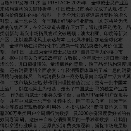
百瓶APP发布 01 序 言 PREFACE 2025年，全球威士忌产业迎来格局重构的关键转折年，中国威士忌市场亦完成了从规 模扩张向价值深耕的核心转型。 作为全球烈酒赛道最具韧性的增长引擎，威士忌在这一年呈现出鲜明的行业新貌：以 苏格兰为代表的传统产区，在全球渠道去库存压力下，通过供应链优化、品类创新与 新兴市场拓展尝试突破瓶颈；澳大利亚、印度等新兴产区，正以差异化风土表达与本 土化风味创新加速全球化布局，全球市场在消费分化中完成新一轮的品类迭代与价 值重塑。 而中国，正成为全球威士忌版图中最具变革力的核心市场。据中国海关总署2025年官 方数据，全年威士忌进口量同比增长%，进口额微降%。量增额跌的背后， 除了品类结构深度调整，还有消费逻辑全面改变：年轻消费群体重构了威士忌的消费 语境与价值标尺；终端消费从单一商务场景向全场景生活方式延伸；二级市场从狂热 炒作回归理性价值沉淀；更有一批中国本土酒厂，以在地风土为根基，走出了中国威士 忌的独立产业路径。 作为国内威士忌垂类头部平台，百瓶APP始终用户深度共创，并与中国威士忌产业同 频生长。除了海关总署、国际产区协会等权威宏观数据的引用外，本报告核心消费洞 察均来自百瓶200万垂类用户全周期行为数据，及3000余份深度爱好者的有效问卷调 研。这份来自核心消费圈层的一手独家数据，让我们得以穿透行业噪音，还原真实消 费决策逻辑，捕捉市场底层脉络。 本报告旨在为行业从业者与威士忌爱好者，还原2025年威士忌市场的真实全貌，拆解 数据背后的产业逻辑，挖掘消费变迁中的核心机遇。报告以全球化视野锚定产业坐 标，以本土化视角解构赛道脉络：从全球威士忌市场趋势洞察，到中国市场竞争格局 深度解构；从年轻代消费者的全新威士忌价值观，到国内终端市场消费新图景；从威 士忌二级市场的深度解读，到附录中对中国本土威士忌酒厂的探寻，我们覆盖产业上 下游、供需两端、全球与本土全维度，力求以专业、客观、详实的笔触，完成对2025年 威士忌行业的全景式记录与深度拆解。 一杯威士忌的风味，藏着风土与时间的沉淀，更藏着产业的生长与市场的变迁。愿这 份报告，成为行业从业者的决策参考，也成为威士忌爱好者读懂杯中风味背后产业故 事的窗口。 全球威士忌市场趋势洞察 PART 1 中国威士忌市场格局解构 PART 2 年轻代消费者的威士忌价值观 PART 3 中国威士忌市场消费新图景 PART 4 2025年威士忌二级市场解读 PART 5 附录：探寻中国威士忌酒厂 PART 6 百瓶APP发布 02 全球威士忌市场趋势洞察 01 百瓶APP发布 03 2025年苏格兰威士忌出口额地区排序 2025年苏格兰威士忌出口量地区排序 2025年苏格兰威士忌全球出口量同比下滑%，出 口额相对平稳，土耳其、印度市场整体增长亮眼。 百瓶APP发布 01 数据来源：苏格兰威士忌协会 百瓶威士忌2025年度行业报告 根据苏格兰威士忌协会（SWA）发布的数据显示，2025年全年苏格兰威士忌出口额为亿英 镑，较2024年同期下降%。2025年全年出口量折合亿瓶，同比下滑%。 2025年苏格兰威士忌全球出口市场呈现显著的结构性分化特征：出口额端，美国、法国仍稳居全 球前两大核心市场，头部成熟市场普遍承压，TOP10市场中半数出现出口额同比下滑；出口量 端，印度以亿700ml标准瓶的规模登顶全球第一大消费市场，与出口额格局形成明显分化。 增长层面，土耳其、印度等新兴及成长性市场成为行业核心增长引擎，其中土耳其出口额同比大 涨 43% 领跑市场，而中国台湾、日本、新加坡等传统成熟市场出现量额双降的深度收缩。 排名 国家/地区 2025年 2024年额同比(%) 亿英镑 亿英镑 亿英镑 亿英镑 亿英镑 亿英镑 亿英镑 亿英镑 亿英镑 亿英镑 -4% % 15% % 43% -22% 6% % % 7% 亿英镑 亿英镑 亿英镑 亿英镑 亿英镑 亿英镑 亿英镑 亿英镑 亿英镑 亿英镑 美国 法国 印度 新加坡 土耳其 中国台湾 西班牙 德国 中国大陆 阿联酋 1 2 3 4 5 6 7 8 9 10 排名 地区 2025 年（700ml 标准瓶） 2024 年（700ml 标准瓶）量同比（%） 亿瓶 亿瓶 亿瓶 5600 万瓶 5200 万瓶 7400 万瓶 5900 万瓶 4700 万瓶 4800 万瓶 3000 万瓶 15% -14% -9% % % -27% % 13% % 14% 亿瓶 亿瓶 亿瓶 5900 万瓶 5400 万瓶 5400 万瓶 5400 万瓶 5300 万瓶 4300 万瓶 3400 万瓶 印度 法国 美国 德国 巴西 日本 西班牙 土耳其 波兰 中国大陆 1 2 3 4 5 6 7 8 9 10 百瓶APP发布 04 数据来源：苏格兰威士忌协会 调和品类稳盘托底，高端单一麦芽承压，其中调和麦 芽威士忌出口额全年整体增长40%。 百瓶威士忌2025年度行业报告 在全球消费疲软的背景下，苏格兰威士忌分品类出口格局呈现结构性调整：瓶装调和 威士忌以32亿英镑的出口额（占比60%，同比+%）成为行业最稳定的核心支柱，其 韧性主要由印度、巴西等新兴市场的强劲需求支撑； 而作为高端品类代表的单一麦芽威士忌则承压明显，出口额16亿英镑（占比29%，同比 -6%），在中国大陆（-16%）、法国（-13%）、新加坡（-21%）等核心市场跌幅显著，直接 反映出全球高端消费支出的下行压力。 增长层面，大宗调和麦芽威士忌（+%）与瓶装调和麦芽威士忌（+%）成为全品 类增长亮点，体现出市场对“高性价比麦芽风味”的偏好提升；而谷物威士忌整体承 压，瓶装谷物威士忌更是大幅下滑 %，竞争力持续减弱。 品类 额同比（%） 2025年出口额 2024年出口额 瓶装调和威士忌 单一麦芽威士忌 大宗调和威士忌 大宗调和麦芽威士忌 瓶装调和麦芽威士忌 大宗谷物威士忌 瓶装谷物威士忌 32 亿英镑 16 亿英镑 亿英镑 亿英镑 亿英镑 亿英镑 亿英镑 32 亿英镑 17 亿英镑 亿英镑 亿英镑 亿英镑 亿英镑 亿英镑 % % % % % % % 百瓶APP发布 05 数据来源：苏格兰威士忌协会 2025 年苏格兰威士忌出口额分品类数据 排名 地区 2025年 2024年额同比(%) 亿日元 亿日元 亿日元 亿日元 亿日元 % % 50% % % 亿日元 亿日元 亿日元 亿日元 亿日元 美国 中国大陆 新加坡 荷兰 法国 1 2 3 4 5 百瓶APP发布 06 数据来源：日本财务省海关 2025年日本威士忌全球出口实现量额双增，同比去年 分别增长%和%，新加坡及法国增速明显。 百瓶威士忌2025年度行业报告 根据日本财务省海关发布的数据显示，2025年日本威士忌全球出口量达1354万升，较去年同比 增长%，出口额为亿日元，同比增长%。 从市场格局看，美国以亿日元出口额、万升出口量稳居第一大市场，同比分别增长 %和%，新加坡和法国市场增长显著，整体增速稳居前列。而韩国出口量则同比下降 %，以及荷兰量额均较24年下滑%，表明部分传统市场出现收缩态势。 2025 年日本威士忌出口额地区排名 排名 地区 2025年 2024年量同比（%） 万升 万升 万升 万升 万升 % % % % % 万升 万升 万升 万升 万升 美国 法国 韩国 中国大陆 荷兰 1 2 3 4 5 2025 年日本威士忌出口量地区排名 爱尔兰威士忌2025年全球出口额同比下降5%，占爱 尔兰全年酒精饮料出口总额45%。 百瓶威士忌2025年度行业报告 根据爱尔兰食品局《2025-2026年度出口表现及发展前景报告》数据，威士忌仍为爱尔 兰第一大出口酒精饮料品类，占爱尔兰酒精饮料出口总值的45%。2025年，爱尔兰威 士忌全球出口额为亿欧元，同比2024年下降5%；其中，美国作为爱尔兰威士忌最大 单一出口市场，全年出口额同比亦下滑5%。 百瓶APP发布 07 数据来源：爱尔兰食品局 爱尔兰2025年酒精饮料出口额占比分布 爱尔兰威士忌2020-2025全年出口额 出口额（亿欧元） 威士忌 金酒 其他 啤酒 苹果酒 利口酒 葡萄酒 2020年 2021年 2022年 2023年 2024年 2025年 葡萄酒 1% 威士忌 45% 利口酒 21% 苹果酒 4% 啤酒 17% 其他 11% 金酒 1% 中国威士忌市场格局结构 02 百瓶APP发布 08 百瓶APP发布 09 数据来源：海关总署数据 百瓶威士忌2025年度行业报告 威士忌进口量升价降，市场正经历深层产品结构调 整，性价比成为市场新锚点。 对比2023年至2025年的数据走势，威士忌进口市场正经历一轮深刻的价值重构。 2023年曾以美元/升创下三年价格峰值，同比实现%的增长，彼时市场仍延 续高端化主线。进入2024年，价格中枢松动迹象显现，进口均价回落至美元/ 升，同比降幅扩大至%。 至2025年，市场格局进一步演变：进口量同比增长%至万升，但进口额 同比下降%至亿美元（约合人民币31亿元），均价同步下探%至美 元/升。量价背离的背后，是产品结构的深层调整⸺高端品类占比收缩，调和威士忌与 入门级产品的市场权重持续提升。这一走势折射出消费逻辑的转变：市场正从资本驱 动的高端化叙事，转向更加务实的日常消费逻辑，性价比正在成为新的市场锚点。 2023-2025年威士忌进口数据 年份 2025年 2024年 2023年 进口量 (升) 进口额 (美元) 进口均价 (美元/升) 量同比 额同比 价同比 35843736 445,507,575 % % % % % % % % % 451,434,570 586,647,033 29190864 32615228 本报告来源于三个皮匠报告站（）,由用户Id:1181721下载,文档Id:1176803,下载日期:2026-04-01 百瓶APP发布 10 数据来源：海关总署数据 百瓶威士忌2025年度行业报告 英国仍为威士忌进口核心来源地，美国市场量增% 强势扩容，而均价普遍下行凸显性价比主导趋势。 威士忌进口来源地格局呈现明显分化：英国仍为绝对主导，但呈现“量增价跌”特征； 日本稳居高端价位首位，均价达美元/升；美国市场增长强劲，进口量达到5273千 升，增幅高达%，以美元/升的低均价驱动大众市场扩容。值得关注的是，十大 来源地威士忌升单价均承压下行，反映出消费结构向性价比导向迁移的事实。 2025年威士忌进口来源地进口数据（TOP10） 年份 国家 进口量 (千升) 额同比量同比 价同比 进口额 (万美元) 升单价 (美元) 1 2 3 4 5 6 7 8 9 10 27682 1322 5273 811 27 68 170 15 72 49 % % % % % % % % % % 37577 3656 2189 438 147 136 84 79 33 33 % % % % % % % % % % % % % % % % % % % % 英国 日本 美国 爱尔兰 澳大利亚 中国台湾 法国 荷兰 西班牙 加拿大 百瓶APP发布 11 数据来源：海关总署数据 百瓶威士忌2025年度行业报告 上海市、广东省主导威士忌进口市场，口粮酒拉动进 口量增长，而浙江省则成为中高价位段重要市场。 上海市、广东省以进口额合计%的占比主导市场。两地英国威士忌为核心，分别增 长%和%，但均价降%和%，呈“量增价跌”特征。美国威士忌在上 海市量增%，均价仅美元/升，印证口粮化趋势。 而浙江省进口额增%，均价涨%至美元/升，其中英国、日本威士忌均价 分别达、美元/升，该省以中高价位产品为进口主力。 省市 进口量（万升） 进口额（万美元）进口均价（美元/升） 量同比 额同比 价同比 份额占比 % % % % % % % % % % % % % % % % % % % % % % % % % % % % % % % % % % % % % % % % 上海市 广东省 浙江省 北京市 海南省 福建省 山东省 天津市 新疆维吾尔自治区 四川省 2025年各省市威士忌进口数据(TOP10) 2025年上海市、广东省、浙江省威士忌进口数据(TOP3来源地) 来源地 进口量（万升） 进口额（万美元）进口均价（美元/升） 上海市 广东省 浙江省 量同比 额同比 价同比 份额占比 英国 日本 美国 英国 日本 美国 英国 美国 日本 % % % % % % % % % % % % % % % % % % % % % % % % % % % % % % % % % % % % 目的地 额同比 量同比 价同比 额占比出口额(美元) 出口量 (升) 均价 (USS/L) 20,582,082 % % % % 38% % % % % % 16,436,191 8,439,899 6,914,255 5,933,135 5,182,386 4,932,588 4,404,872 3,791,637 3,045,080 98,078,041 746,732 1,326,852 2,165,241 713,256 486,158 218,993 361,491 667,653 580,336 326,106 13,240,391 % % % 1,% % % % % % 102% % % % % % % % % % % % % % % % % % % % % % % % 100% 中国台湾省 日本 美国 泰国 马来西亚 澳大利亚 朝鲜 总计 中国香港 菲律宾 新加坡 百瓶APP发布 12 数据来源：海关总署数据 百瓶威士忌2025年度行业报告 2025全年威士忌出口量额分别增幅%和%， 不同市场威士忌消费水平分化明显。 整体来看，2025年威士忌全年出口额9808万美元，增幅%，出口量增长%达 到1324万升，升单价为美元/升，下降%。 各市场呈现出显著的区域分化特征：香港（%）、新加坡（%）为核心出口 地，两地出口额占比达到%，其中香港以2058万美元居首，但均价下滑%；新 加坡紧随其后，出口额同比增长%至1644万美元，主要受均价大幅上涨%推 动，均价拉升美元/升。菲律宾市场表现尤为突出，出口量同比激增%，但均 价大幅下滑%至美元/升，呈现明显的以价换量特征。美国、泰国和朝鲜市场则 实现量价齐升，出口额同比分别增长%、%和%，展现出强劲的增长动 能。 2025年1-2月威士忌TOP出口目的地情况（按出口额降序排列） 您喝过几款中国本土威士忌？ 60% 50% 40% 30% 20% 10% 15% 49% 17% 10% 8% 8% 0 从未喝过 1-3款 3-5款 5-10款 10款以上 百瓶APP发布 13 数据来源：2025年百瓶威士忌用户行为调研报告（n=3721) 百瓶威士忌2025年度行业报告 中国本土威士忌跨越“尝鲜期”，60%消费者已有购买 行为，核心决策链路为“口碑先行，价格把关”。 在中国本土威士忌的消费版图中，市场已从初期的“品类尝鲜”步入“实际转化”：高达 85%的消费者曾品尝过本土威士忌，其中35%的资深饮者尝试过至少3款产品。在购买 转化上，60%的用户已完成购买，另有20%表现出明确意向。决策路径上，消费者呈现 鲜明的理性特征⸺产品口碑以58%的关注度居首，价格因素以42%紧随其后。 您是否购买过中国本土威士忌？ 您购买中国本土威士忌时的核心考虑因素是？ 58% 42% 27% 24% 23% 22% 14% 9% 5% 5% 4% 1% 购买过60% 从未购买过20% 暂未购买 但有购买意向20% 70% 60% 50% 40% 30% 20% 10% 0 产 品 口 碑 和 评 价 价 格 桶 型 品 牌 知 名 度 产 地 特 色 工 艺 支 持 国 货 心 态 包 装 设 计 其 他 品 牌 故 事 促 销 活 动 社 交 认 同 65% 33% 26% 25% 23% 11% 10% 5% 百瓶APP发布 14 数据来源：2025年百瓶威士忌用户行为调研报告（n=3721) 百瓶威士忌2025年度行业报告 消费者对本土威士忌的佐餐搭配呈现出“清淡主线、 多元并存”的偏好。 佐餐场景的数据揭示了本土威士忌风味适配的广度：粤菜以65%的绝对优势成为最适 配的选择，其“清淡鲜香”的特点能最大程度衬托威士忌的层次感；淮扬菜（33%）则 以其“保持原味”的特点，稳固了第二大搭配的地位。值得关注的是，以川、鲁、浙为代 表的麻辣、咸鲜、清甜风味也分别获得超过两成消费者的青睐，这表明本土威士忌在 从传统的“清淡主线”向更多元、更具挑战性的味型拓宽。 您认为中国本土威士忌与中国八大饮食菜系的哪一类最为搭配？ 70% 80%60%50%40%30%20%10%0 粤菜（清淡鲜香） 淮扬菜（保持原味） 川菜（麻辣辛香） 鲁菜（咸香） 浙菜（清甜） 闽菜（偏酸甜） 湘菜（香辣） 徽菜（重色重味） 66% 57% 30% 29% 6% 以下哪些中国本土威士忌的风味创新会吸引你？ 百瓶APP发布 15 数据来源：2025年百瓶威士忌用户行为调研报告（n=3721) 百瓶威士忌2025年度行业报告 国产威士忌是中国特色酿造工艺的表达，也承载着对 外展示的文化功能。 在风味创新维度上，“中国橡木桶陈酿”（66%）与“中国特色酒桶过桶”（57%）位居 前两位，带有鲜明中国本土文化内核的酿造工艺最受消费者偏爱。 27%的消费者为文化展示场合而选中国本土威士忌，这标志着本土威士忌已初步建立 起属于自己的文化价值坐标系。 在以下哪种场景，您最可能主动选择中国本土威士忌？ 70% 60% 50% 40% 30% 20% 10% 0 中国橡木桶陈酿 （如蒙古栎） 中国特色酒桶过桶 （如黄酒桶） 本地原料蒸馏 （如青稞为原料） 风味融合产品 （如威士忌+普洱茶） 其他 27% 24% 22% 9% 8% 4% 2% 5% 30% 25% 20% 15% 10% 5% 0 文化展示场合 （如招待外国朋友） 朋友聚会 独酌品鉴 几乎不会选择 威士忌展会 商务宴请 威士忌一支会 其他 百瓶APP发布 16 数据来源：公开资料整理 *名单排序不分先后 百瓶威士忌2025年度行业报告 2025年中国本土威士忌酒厂 2025年中国本土威士忌酒厂 所在地区 北京 内蒙古 山东 湖南 浙江 台湾 贵州 北京龙徽威士忌 燕京啤酒 内蒙古蒙泰威士忌酒厂 时代树酒业（内蒙古）有限公司 钰之锦蒸馏厂 青岛啤酒股份有限公司 山海渡（烟台）蒸馏酒有限公司 烟台吉斯波尔酿酒有限公司 高朗集团一浏阳高朗蒸馏厂 高朗集团一浏阳无限蒸馏厂 世界烧威士忌酒厂 东威蒸馏所 杭州千岛湖威士忌酒业有限公司 花瑞股份有限公司 淳岸（杭州千岛湖）麦芽威士忌酒厂 隐象国际威士忌庄园 万季（杭州千岛湖）威士忌酒业有限公司 杭州千岛金久酒业 浙江龙威酒业有限公司 威谷酒庄 南投酒厂 猫尾崎蒸馏所 台中酒厂-谷调西风 虎尾酿 白水芳华小铺 合力酒厂 欧玛威士忌蒸馏厂 宜兰噶玛兰蒸馏厂 熊猫精酿安顺酒厂 酒厂名称 所在地区 青海 福建 安徽 四川 云南 河南 河北 上海 辽宁 西藏 广东 天佑德青稞酒股份有限公司 福建德熙酒厂 福建柏寰威士忌有限公司 福建龙岩威士忌酒厂 福建大芹陆宜威士忌酒厂 安徽古奇酒业 叠川麦芽威士忌酒厂 峨眉山高桥威士忌酒业有限公司 回澜威士忌蒸馏厂 崃州蒸馏厂 云拓单一麦芽威士忌酒厂 云南长子河酒业有限公司 香格里拉青稞酒厂 胭脂马（大理）酒业有限公司 伦布卡酒业（南涧）有限公司 云南凌酝蒸馏厂 麒麟烈酒集团 山河馏心酒业（普洱）有限公司 河南省京德酒业有限公司 德弗莱（南阳） 南麟蒸馏所 广东大芹威士忌蒸馏厂 广东顺昌源酒业有限公司 上海葡本酿酒科技有限公司 西藏地球第三极酒业有限公司 上海望空城市蒸馏厂 淇记蒸馏厂 河北菲力克斯酒业有限公司 酒厂名称 年轻代消费者的威士忌价值观 03 百瓶APP发布 17 百瓶APP发布 18 数据来源：2025年百瓶威士忌用户行为调研报告（n=3721) 学历情况 大专及以下 硕士研究生 博士研究所及以上本科 70% 60% 50% 40% 30% 20% 10% 0 20% 63% 14% 3% 威士忌品饮时长 一个月以内 一年以内 1-3年 3-5年 5-10年 10年以上 35% 30% 25% 20% 15% 10% 5% 0 4% 7% 20% 29% 31% 10% 月收入水平 30 00 元 以 下 30 00 -50 00 元 50 00 -10 00 0元 10 00 0-2 00 00 元 20 00 0- 30 00 0元 30 00 0元 以 上 35% 30% 25% 20% 15% 10% 5% 0 6% 12% 29% 34% 10% 9% 所在企业类型 非 盈 利 组 织 政 府 公 职 外 资 企 业 事 业 单 位 暂 无 企 业 个 体 经 营 国 有 企 业 私 营 企 业 30% 25% 20% 15% 10% 5% 0 1% 6% 8% 8% 10% 18% 21% 28% 百瓶威士忌2025年度行业报告 威士忌所代表的文化内涵与生活态度，和高学历人群（本科以上占比80%）的探索偏好 契合。消费主力来自私营企业（28%）与国有企业（21%），月收入超10000元者达 53%，具备稳健的消费能力。他们将威士忌作为长期爱好，品饮1年以上者近90%，其 中10年以上经验者占10%。 威士忌用户人群画像：以高学历、中高收入、强职业稳 定性为典型特征，且将威士忌作为长期爱好。 百瓶APP发布 19 数据来源：百瓶APP 2025年百瓶新注册用户性别占比 2025年百瓶新注册用户年龄占比 2025年百