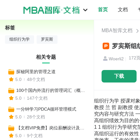
首页
文档
标签
MBA智库文档
组织行为学
罗宾斯
罗宾斯组织
相关专题
172
Woerli2
|
探秘阿里的管理之道
下载
5.0
48个文档
100个国内外流行的管理词汇（概述+应用+案例）
5.0
147个文档
组织行为学 授课对象： MBA 研究生 课程性质： MBA核心课程 学时数： 54学时 授课教师： 李培煊 教 授 刘士奇 教 授 叶 龙 副教授 兰 哲 副教授 使用教材 《组织行为学》（美） 斯蒂芬P罗宾斯 著 第一章 组织行为学概述 第一节 组织行为学的概念、研究内容与研究方法 一、什么是组织行为学 组织行为学是研究在组织系统内，个体、群体及结构对组织内人的行为的影响，以提高组织绩效为目的的一门科学。 组织行为学可以作以下表述： 组织行为学是一个研究领域，具有综合性、应用性的学科特点。 1 1 组织行为学研究范围 定位于组织系统。 组织行为学研究的重点 组织中的行为特征及其规律性。 组织行为学研究的目的 提高组织运行的有效性，即组织行为学的自变量可以理解为个体行为，群体行为，组织行为。 而组织行为学的因变量可以包括生产效率、工作的满意度、工作的流动性、缺勤情况等四项因素。 二、组织行为学研究的主要内容 1 个体行为 个体是组成组织的基本单元和细胞，直接影响组织的整体素质。 人的行为存在着共性与特殊性。 对“共性”的研究是组织决策重要的依据条件。 对“特殊性”的研究，如人的能力，气质，知觉与态度，乃至价值观等差异的研究，有助于更好地运用激励机制，合理运用人力资源和开发人的潜能，提高组织的效率。 美国学者霍夫斯德（Greet Hotstede）认为，人的个性受到态度、价值观、文化差异的巨大影响，表现为四个维度： 个人主义/集体主义 前者强调以个人为核心，趋向建立 松散的社会结构（如美、英、荷兰等）。 松散的社会结构（如美、英、荷兰等）。 后者强调集体为核心，趋向建立紧密型的 社会机构（如诸多亚洲国家）。 权力距离 表现为人们权力、权威、尊敬和崇拜的 程度。权力距离大的社会，人群表现为组 织内权力差异的认可以及对权威的尊重。 反之，则表 现为上下级之间更多的平等。 确定性规避 表现为社会人群对社会前景的估计以及 对待风险和安全感的态度。高不确定规 避的社会，其成员常表现为不安，并能 对风险泰然处之（如瑞士、北欧等国）。 生活数量与生活质量 前者强调自信和物质主义（如日 本、美国），后者强调人与人之间关系的 和谐与相互关心（如北欧国家）。 2 群体行为 群体是指个人的集合。表现为三个特征： 群体是一群人的集合。 群体的存在有一定的目的性。 群体中的成员相互影响，相互依存，有着内在的联 系。 对群体行为的研究是在个体行为研究的基础上发展 起来的，其内容包括群体动力理论，群体的决策、沟 通冲突、群体的人际关系。群体行为的研究有助于工 作团队的建设，塑造高绩效的团队。 3 领导行为 领导者作为
一分钟学习PDCA循环管理模式
5.0
28个文档
【文档VIP免费】岗位薪酬设计及管理
5.0
9个文档