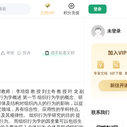
搜索
登录
文档VIP
积分充值
未登录
举报
投诉
用手机看文档
关系的部门工作。 （3）按管理性人格分类： 工匠型 属于技术专家型，工作细致入微，对人际关系不敏感。 丛林斗士型 又分为狮型斗士和狐型斗士。前者有强烈的领袖欲望和权力需求，有魄力，敢担风险，精力充沛。后者魄力不足，但善于平衡人际关系和运用各种技术。 企业人型 忠实可靠，兢兢业业，但魄力不足，循规蹈矩，缺乏强烈的进取心和革新性。 赛车手型 渴望成为群体中的优胜者与明星人物，有进取心，但不醉心于势力范围和主宰 地位。 三、气 质 1 什么是气质 指人的高级神经活动特征（速度、强度、指向性） 在个体感情与行为中的重要表现。它是人的一种独特 而典型稳定的心理特征。 根据希波克拉底的观点，气质可分为四种典型的类型。 胆汁质（急躁型） 表现为精力充沛，动作迅猛，直率热情，但自制力差，性急而粗心。 多血质（活泼型） 表现为机敏灵活，善于交际，兴趣广泛，但注意力易转移，缺乏耐性。 粘液质（怡静型） 稳重细心，行为持久，自制力 强，但思维反映慢，固执而拘谨。 抑郁型（神经质） 表现为内心感情体验丰富，但孤僻胆怯，优柔寡断，具有刻板性。难以承受强烈刺激。 3 气质分类的理论依据 著名生理学家巴甫洛夫认为：人的高级神经活动 分为两个过程，即兴奋过程和抑制过程。 两种过程表现为三个特点，即强度、平衡性和灵活性。 不平衡性 胆汁质 高级 高强度（弱型） 灵活性高 多血质 神经 活动 平衡性 类型 灵活性低 粘液质 强度底（强型） 抑郁质 4 气质管理 合理地选择工作与职业（重视职业和气质的区）。 气质与教育训练（重视因人而异的教育方法和手段）。 气质多样性和群体结构的合理性。 四、能 力 1、 能力的概念 指人们能够顺利完成某种活动的 心理特征，是影响组织绩效的关键性因素。 2、 能力的形成 天资 （遗传因素）包括智力天资和体力天资 智力天资 包括对数量（计算能力）、空间（图形）的理解能力，记忆与协调以及控制精度的能力等。 体力天资 如反映速度，灵巧性（平衡性，协调性）能力等。 学习（后天因素） 培训：各种技能，特别是专业技能获得的基本条件。 经验：社会实践的产物，能使人的能力得到全面发展和完善。 3、能力的特点 大量的研究表明，人的能力符合正态分布。如图所示： 4、能力与管理 （1）人员选聘与能力标准，要求二者相互匹配。 以管理人员为主，如图所示： 技术能力 人际关系能力 管理能力 上 中 下 其比例如下： （2）能力与培训 培训作为后天因素和非智力 因素，在开发人的能力过程中，有着不可忽 视的重要作用。 （3）能力与组织环境 组织环境是人才成长和 能力开发的土壤和基础条件，应当引起社会 和管理者的高度重视。 第二节 知觉与管理 一、 关于知觉的概念： 知觉是心理学研究的重要问题，是个体心理学过程的一个重要阶段。 知觉是在感觉的基础上产生的，人们通过知觉，有助于对事物整体与全面的认识，知觉和感觉的关系与区别是： 1 感觉 指人脑对客观事物个别属性的反映。 2 知觉 是人脑对客观事物整体的反映。即对客观事物赋于意义并做出解释。总之，感觉是知觉的基础，是专一器官分析的结果。 知觉是感觉的深化，是几种器官综合分析产生的结果。 3 知觉影响人的行为，即人的行为是以知觉为基础。 由于人的大部分决策是直觉决策，所以知觉直接影响决策的结果。 二、知觉的特点： 1 知觉的选择性： 即当人们感知外部事物时，能优先把知觉对象从背景中清晰的分离出来。如图： （一）影响直接选择性的客观因素 知觉对象本身的特征：如鲜艳的颜色，醒目的标记，响亮的声音，均容易被人清晰的知觉。 对象与背景的差别：二者反差越大，愈容易被识别。 对象的组合方式：对象在距离和形态上的接近，更容易被人们视为一个整体被知觉。例如： （二）影响知觉选择性的主观因素 （1）兴趣 人们常常把知觉集中在自己感兴趣的事物上，而其他事物作为背景被排除在知觉之外。 （2）需要与动机 能够满足人们需要，符合人们动机的事物，常常被人们当作知觉对象。 （3）个性特征 人们的个性、气质、性格特征都会对知觉产生 影响，例如多血质的人群对事物感知速度快，而抑郁质的人群则对事物感知细致入微。 （ 4）经验 内行与外行对事物感知的深度有很大的差别。 （ 5）环境与文化 不同环境与文化背景，即使感知的同类事物，也会有不同的评价。 2 知觉的理解性，整体性和恒常性。 知觉的理解性 是指当人们知觉某一对象时，可以根据自己的经验去加深理解，并做出解释。 知觉的整体性 是指人们可以根据经验，来 按照事物的局部特征和个别属性去感知事物的整体。 知觉的恒常性 是指当知觉的条件在一定范围内，发生某些变化时，而知觉的映象仍然保持不变。 以上三种特征主要取决于人们的先行经验，知识和经验越丰富，三种特性表现越明显。 三、 知觉错觉： 人们知觉并不一定都是完全正确的。知觉的经验 也会产生消极的影响，即产生错觉。其原因是： 1、 人们知觉器官认识事物上的局限性。 表现为视觉、听觉、嗅觉等感知上的局限性。如图： 上述两条等长线段，经过加工，可以产生认知错觉。 2、 根据过去的经验，感知眼前变化了的事物。 由于感知器官不适应外部条件的变化，反映迟钝和 固守经验也能导致错觉。 知觉错觉是一种消极因素，但如果运用得当，也能 产生积极效果，可广泛运用于视觉艺术（如放映电影， 服装设计，甚至军事领域）。 四、社会知觉与归因： 1、 社会知觉的含义
联系我们