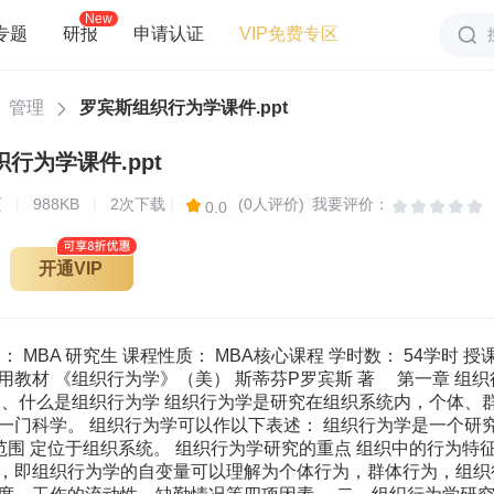
New
专题
研报
申请认证
VIP免费专区
管理
罗宾斯组织行为学课件.ppt
行为学课件.ppt
页
|
988KB
|
2次下载
|
(0人评价)
我要评价：
0.0
开通VIP
群体和组织中的领袖和首脑，在组织 建设和提高绩效方面，发挥着核心作用。 对领导行为的研究，侧重于介绍权力和政治的概念， 关领导特质，行为和应变（权变）理论以及当代有关 领导研究的最新观点。 4 组织行为 组织在概念上是指群体的集合。 对组织行为的概念包括古典的、现代的的组织理论基本观点。 6 6 组织设计对员工的影响。 组织的发展与变革。 组织文化建设等。 三、组织行为学的研究方法 对组织行为的研究通常是传统方法和现代方法的有机结合。 1、观察法：运用感官器官对人的行为进行观察与分析。 优点：方法简单，使用方便，效果直观。 缺点：往往缺乏深刻性和准确性。 2、访谈调查法：运用口头的信息沟通方式（个别访谈， 调查会），传递与交流，分析人的心理与行为。 缺点：无法完全避免主观因素，暗示，诱导所形成 的信息失真。 3、问卷法：运用标准的问卷量表对人的心理与行为进 行分析与调查。问卷的形式多种多样。例 如五等分法等，如图所示： 优点：双向沟通，加强感情交流，增加相互了解。 最支持 支持 中立 反对 最反对 +2 +1 0 -1 -2 优点：应用范围广，可以对较大规模的人的心理、 行为、态度进行分析与调查，并能运用数据 分析方法将定性问题定量化。 缺点：问卷设计要力求标准与科学，同时需要被调查 者的积极配合，避免随意性。 4、试验法和心理测试法：运用标准的测验量表，以及必 要的试验设备，创造必要的条件，在实验室或 现场对人的心理与行为进行测试与分析。 优点：方法科学，严谨，有一定的准确性。 缺点：复杂，繁琐，难以大面积推广。 5、个案分析法：运用个案调查、综合分析、案例研究 等手段，对人们的心理与行为作出全面分析与评估。 优点：对人的行为研究比较全面系统。 缺点：需要花费比较多的时间与精力。 6、模型法：同其他学科的研究方法一样，组织行为学 也可以通过建立模型的方法来反映各要素 之间的关系。同物理模型不同，组织行为 学的模型往往是动态的，描述型和抽象性 的模型。 如 勒温所提出的一般行为模式： B=f(P,E) B（行为） P（内部力场） E（外部力场） 就是一个典型的组织行为动态模型。 第二节 组织行为学的发展过程 中国作为具有五千年光荣历史的文明古国，历来 重视对人的心理和行为的分析研究，以孔子为代表的 儒家思想以及孙子兵法，历代著名的政治家商鞅、诸 葛亮、唐太宗等，对人的行为的研究、治国安邦方面， 都有不朽的贡献。这些宝贵的历史遗产受到了世界各 国的重视。许多理论有待进一步整理、发掘与完善。 这对建立中国式的组织行为学颇有裨益。 在西方国家，组织行为学的发展大体上分为四个 阶段： 表现为 １ 心理技术学，劳动心理学与人机工程学 研究的兴起。 ２ 各种心理测试手段的运用。 ３ 研究内容属于个体取向，侧重于人与机 器关系与工作效率问题。 二、组织行为学的确立和形成阶段（２０世纪２０ ３０年代） 表现为 １ 霍桑试验（即１９２７ １９３２年 美国学者霍桑所进行的照明试验、福利 试验、群体试验、谈话试验）的成功进 展。 一、２０世纪初期（二十年代之前）起步阶段 2 梅约（E Mayo）人际关系理论的发表，为 组织行为学的发展奠定了重要基础。 3 组织行为学研究由个体取向转向群体取向。 三、组织行为学的大发展阶段（２０世纪３０ ５０ 年代） 表现为 １、勒温（K Lewin）提出的群体动力理论。 ２、马斯洛（Maslow）提出的需要层次理论。 ３、莫雷诺（Moreno）提出的社会测量理论 等。 ４、组织行为学理论框架日趋完善，研究方 向转群体取向。 四、组织行为学成熟阶段（２０世纪５０年代之后） 表现为 １、组织行为学研究更趋于综合性、全面性 和系统性。 ２、发达国家和发展中国家普遍重视组织行 为学的应用，美、日、俄等各具特色。 ３、研究方向上更重视体制和战略取向。 第三节 组织行为学与相关学科的关系 一、 组织行为学与心理学 心理学是组织行为学最重要的理论基础之一， 而组织行为学是心理学在组织系统运用的分支。 二、 组织行为学与社会学、社会心理学 社会学、社会心理学其研究领域定位于社会 系统。它为组织行为学研究群体行为和组织变革 提供了重要的理论基础。而组织行为学本身研究 领域侧重于组织系统。 三、组织行为学与人机工程学 二者均以心理学作为研究的重要理论基础。前者 倾向于组织中人与人关系的研究。后者倾向于组织中 人与机器关系的研究。 四、组织行为学与行为科学 组织行为学是行为科学的重要组成部分，通常被 认为是狭义的行为科学。 此外，组织行为学还与政治学（如权力与冲突的 研究）、人类学（如跨文化研究）之间，存在着十分 密切的关系。 第四节 21世纪组织行为学面临的挑战 一、经济全球化对组织行为学研究的影响。 在经济全球化的冲击下，各个国家、民族之间经济与 文化的交流更加频繁和广泛。要求组织行为学更加重视跨 文化研究，学会了解不同国家和民族的心理与行为特征， 道德规范，跨文化的道德行为问题，尊重不同的价值观。 目的：实现管理的国际化与本土化的有机结合。 二、高新科技，特别是信息技术的发展，对组织 行为学研究的影响。 1 信息技术的发展，使地球正在变小，组织结构 正在发生重大变化。 简单化，分力化组织结构 组织的管理层次减 少，更趋扁平化，横向、纵向分离及决策分散化。 弹性化组织结构 组织结构更富有弹性，临时 工增加，固定工减少，人员更加一专多能。 网络化，虚拟化组织结构 部门之间，通过协 作，共同经营，运用计算机信息手段进行有机的 控制。 2 更加重视人员素质的提高与激励手段的探索。企 业文化，工作扩大化，丰富化的研究。 本章复习思考题 一、什么是组织行为学？ 二、组织行为学的内容包括哪些方面？ 三、组织行为学的研究方法有哪些？各 有什么特点？ 四、组织行为学与相关学科的关系是什 么？ 五、组织行为学面临的挑战是什么？ 第二章 个体行为 第一节 个体行为基础分析 一、个体行为基础分析构成、传记特征 研究内容包括员工的年龄、性别、婚姻状况、 抚养人数、任职时间等因素，这些因素直接和间接地影响职工的工作效率，满意度，缺勤率及流动性。 一般认为年龄与缺勤率的关系是：对于可避免的缺勤，青年人高于中老年人。而不可避免的 就性别而言：在工作绩效方面，男、女差别不大。女性更倾向与服从权威，男性更倾向与进取心和对自己较高的期望值。 婚姻状况：已婚者和稳定的家庭关系有助于增加职工的满意度，减少缺勤率。 任职时间因素：一般认为任职时间与缺勤率成负关系，与此同时，它与职工的流动率也成负相关关系。 缺勤（如生病），则中老年人高于青年人。 在我国，对上述因素分析，调查统计数据尚欠完整，结论有待进一步研究证实。 2、员工个性、气质、能力、性格等心理因素（关于上述因素与组织管理的关系，将另行列题分析。） 二、个性（人格）及其心理特征 个性是指一个人在先天素质的基础上，在一定的 社会历史条件下，通过社会实践所形成和发展的比 较稳定的心理特征的综合。 个性的形成与发展 遗传因素 如身材、相貌、性别、生物节律、气质等，人的兴趣爱好30%也来自遗传。 后天因素 环境因素（如成长的文化背景、社会群体规范、生活条件等。） 总和性 蕴涵了人的各种心理特征（如气质性格、能力、态度、价值观等） 稳定性 人的个性形成有一个过程。一旦形成，就会保持相对的稳定性。 差异性 人与人之间个性特征存在明显的差异。 人性（人格）的分类 有多种多样的分类方法。 （1 ）按人的工作特点与感情特征分： 可分为A型人格与B型人格。 其中A型人格表现为： (a) 节奏快 (b) 争强好胜 [c] 追求同时做好和处理多 件事物 (d) 无法处理休闲时光 (e) 着眼于数字与数量 反之则为B型人格。 （2） 按人的认知风格分： A 感觉 感情型 表现为凭感觉办事，讲究实际，重视人与人之间感情因素。 B 直觉 感情型 思考问题更多地带有理性色彩，富有想象力，希望别出心裁，重视感情因素。 C 感觉 思考型 讲究实际，重视细节，习惯逻辑推理，循规蹈矩，喜欢与数字打交道。 D 直觉 思考型 重视抽象，习惯于不带 有感情色彩的理性思维，喜欢在不涉及人际