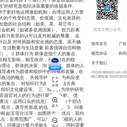
智库文档公众号
智库首页
广告
规范协议
权利
关于我们
©2026 MBAlib.com, All 
闽公网安备 350203020
全屏
放大
缩小