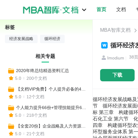
首页
文档
标签
MBA智库文档
经济发展战略
循环经济
循环经济发
相关专题
38
Imodium
|
2020年终总结精选资料汇总
下载
5.0
200个文档
【文档VIP免费】个人提升必备的40种思维模型
5.0
12个文档
循环经济发展战略及近期行动计划 目 录 前言 第一章 现状与形势 第一节 “十一五”循环经济发展取得的主要成效 第二节 循环经济发展面临的形势 第二章 指导思想、基本原则和主要目标 第一节 指导思想 第二节 基本原则 第三节 主要目标 第三章 构建循环型工业体系 第一节 煤炭工业 第二节 电力工业 第三节 钢铁工业 第四节 有色金属工业 第五节 石油石化工业 第六节 化学工业 第七节 建材工业 第八节 造纸工业 第九节 食品工业 第十节 纺织工业 第十一节 产业园区 第四章 构建循环型农业体系 第一节 种植业 第二节 林业 第三节 畜牧业 第四节 渔业 第五节 工农业复合 第五章 构建循环型服务业体系 第一节 旅游业 第二节 通信服务业 第三节 零售批发业 第四节 餐饮住宿业 第五节 物流业 第六章 推进社会层面循环经济发展 第一节 完善再生资源回收体系 第二节 推动再生资源利用产业化发展 第三节 发展再制造 第四节 实施绿色建筑行动 第五节 构建绿色综合交通运输体系 第六节 推进餐厨废弃物资源化利用 第七节 推行绿色消费 第八节 实施大循环战略 第七章 实施循环经济“十百千”示范行动 第一节 实施循环经济十大示范工程 第二节 创建百个循环经济示范城市（县） 第三节 培育千家循环经济示范企业（园区） 第八章 保障措施 第一节 完善经济政策 第二节 健全法规和标准 第三节 加强管理监督 第四节 强化技术和服务支撑 第五节 建立循环经济统计评价制度 第六节 强化宣传教育和人才培养 第七节 积极开展交流合作 第八节 加强组织领导 前 言 发展循环经济是我国的一项重大战略决策，是落实党的十八大推进生态文明 建设战略部署的重大举措，是加快转变经济发展方式，建设资源节约型、环境友 好型社会，实现可持续发展的必然选择。 近年来，各地区、各部门大力推动循环经济发展，循环经济理念进一步确立， 产业体系逐步完善，发展水平不断提高，经济、社会和环境效益进一步显现。当 前，我国已进入全面建成小康社会的决定性阶段，随着工业化、城镇化和农业现 代化持续推进，我国能源资源需求将呈刚性增长，废弃物产生量将不断增加，经 济增长与资源环境之间的矛盾更加突出，发展循环经济的要求更为迫切。 为指导和推动循环经济加快发展，实现“十二五”规划纲要提出的资源产出率 提高 15%的目标，国家编制了《循环经济发展战略及近期行动计划》，对发展循 环经济作出战略规划，对今后一个时期的工作进行具体部署。各地区、各部门要 从战略和全局的高度，充分认识加快发展循环经济的重要意义，落实工作责任， 完善工作机制，加强协调配合，进一步加大工作力度，采取切实有效的措施，确 保完成各项目标任务，全面提高生态文明水平。 第一章 现状与形势 第一节 “十一五”循环经济发展取得的主要成效 循环经济理念逐步树立。国家把发展循环经济作为一项重大任务纳入国民经 济和社会发展规划，要求按照减量化、再利用、资源化，减量化优先的原则，推 进生产、流通、消费各环节循环经济发展。一些地方将发展循环经济作为实现转 型发展的基本路径。 循环经济试点取得明显成效。经国务院批准，在重点行业、重点领域、产业 园区和省市开展了两批国家循环经济试点，各地区结合实际开展了本地循环经济 试点。通过试点，总结凝练出 60 个发展循环经济的模式案例，涌现出一大批循 环经济先进典型，探索了符合我国国情的循环经济发展道路。 法规标准体系初步建立。循环经济促进法于 2009 年 1 月 1 日起施行，标志着 我国循环经济进入法制化管理轨道。公布实施了《废弃电器电子产品回收处理管 理条例》、《再生资源回收管理办法》等法规规章
个人能力提升66份+管理技能提升67份+提升战略思维67份（共200份）
5.0
218个文档
【全套20份】企业战略及人力资源管理常用工具表格模板汇编
5.0
21个文档