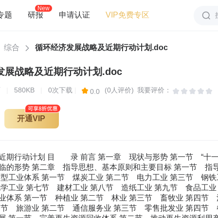
New
专题
研报
申请认证
VIP免费专区
综合
循环经济发展战略及近期行动计划.doc
展战略及近期行动计划.doc
页
|
580KB
|
0次下载
|
(0人评价)
我要评价：
0.0
开通VIP
，发布了 200 多项循环经济相 关国家标准。一些地区制定了地方循环经济促进条例。 政策机制逐渐完善。深化资源性产品价格改革，实行了差别电价、惩罚性电 价、阶梯水价和燃煤发电脱硫加价政策。实施成品油价格和税费改革，提高了成 品油消费税单位税额，逐步理顺成品油价格。中央财政设立了专项资金支持实施 循环经济重点项目和开展示范试点。开展资源税改革试点，制定了鼓励生产和购 买使用节能节水专用设备、小排量汽车、资源综合利用产品和劳务等的税收优惠 政策。完善了环保收费政策。出台了支持循环经济发展的投融资政策。 技术支撑不断增强。将循环经济技术列入国家中长期科技发展规划，支持了 一批关键共性技术研发。实施了一批循环经济技术产业化示范项目，推广应用了 一大批先进适用的循环经济技术。汽车零部件再制造技术已达到国际领先水平， 废旧家电和报废汽车回收拆解、废电池资源化利用、共伴生矿和尾矿资源回收利 用等一大批技术和装备取得突破。 产业体系日趋完善。产业废物综合利用已形成较大规模，产业循环链接不断 深化，再生资源回收体系逐步完善，垃圾分类回收制度逐步建立，“城市矿产”资 源利用水平得到提升，再制造产业化稳步推进，餐厨废弃物资源化利用开始起步。 “十一五”以来，通过发展循环经济，我国单位国内生产总值能耗、物耗、水 耗大幅度降低，资源循环利用产业规模不断扩大，资源产出率有所提高，初步扭 转了工业化、城镇化加快发展阶段资源消耗强度大幅上升的势头，促进了结构优 化升级和发展方式转变，为保持经济平稳较快发展提供了有力支撑，为改变“大 量生产、大量消费、大量废弃”的传统增长方式和消费模式探索出了可行路径。 表 1 “十一五”时期循环经济发展情况 指标名称 单位 2005 年 2010 年 2010 年比 2005 年 提高（%） 能源产出率 万元/吨标准煤 1 24 水资源产出率 元/立方米 59 矿产资源总回收率 % 30 35 ［5］ 共伴生矿综合利用率 % 35 40 ［5］ 工业固体废物综合利用量 亿吨 工业固体废物综合利用率 % 69 ［］ 主要再生资源回收利用总量 亿吨 主要再生有色金属产量占有色金属总产量比重 % ［］ 农业灌溉用水有效利用系数 - 工业用水重复利用率 % ［］ 秸秆综合利用率 % 注：1.能源产出率、水资源产出率按 2010 年可比价计算。 2.主要再生资源包括废金属、废纸、废塑料、报废汽车、废轮胎、废弃电器电 子产品、废玻璃、废铅酸电池等。（下同） 3.主要再生有色金属包括再生铜、再生铝、再生铅三种。（下同） 4.［ ］内为提高的百分点。（下同） 同时必须清醒地看到，我国循环经济发展规模还有待扩大、发展水平有待提 高，主要表现在：循环经济理念尚未在全社会得到普及，一些地方和企业对发展 循环经济的认识还不到位；循环经济促进法配套法规规章尚不健全，生产者责任 延伸等制度尚未全面建立；部分资源性产品价格形成机制尚未理顺，有利于循环 经济发展的产业、投资、财税、金融等政策有待完善；循环经济技术创新体系和 先进适用技术推广机制不健全，技术创新能力亟需加强；统计基础工作比较薄弱， 评价制度不健全，循环经济能力建设、服务体系、宣传教育等有待加强。这些矛 盾和问题已严重制约循环经济的发展，必须尽快加以研究解决。 第二节 循环经济发展面临的形势 资源约束强化。我国主要资源人均占有量远低于世界平均水平，加上增长方 式仍较粗放，国内资源供给难以保障经济社会发展需要，能源、重要矿产、水、 土地等资源短缺矛盾将进一步加剧，重要资源对外依存度将进一步攀升，可持续 发展面临能源资源瓶颈约束的严峻挑战。 环境污染严重。我国环境状况总体恶化的趋势尚未得到根本遏制，重点流域 水污染严重，一些地区大气污染问题突出，“垃圾围城”现象较为普遍，农业面源 污染、重金属和土壤污染问题严重，重大环境事件时有发生，给人民群众身体健 康带来危害。 应对气候变化压力加大。我国是最易受气候变化影响的国家之一，气候变化 导致农业生产不稳定性增加，局部地区干旱高温危害严重，生物多样性减少，生 态系统脆弱性增加。近年来，我国温室气体排放快速增长，人均排放量不断攀升， 减排压力不断加大。 绿色发展成为国际潮流。近年来，为应对国际金融危机和全球气候变化的挑 战，发达国家纷纷加快发展绿色产业，将其作为推进经济增长和转型的重要途径， 一些国家利用技术优势，在国际贸易中制造绿色壁垒。在新一轮经济科技的竞争 中，走绿色低碳循环的发展道路是必然的选择。 无论是从国内能源资源供给和生态环境承载能力看，还是从全球发展趋势和 温室气体排放空间看，我国都无法继续靠粗放型的增长方式推进现代化进程。当 前我国已进入全面建成小康社会的关键时期，也是发展循环经济的重要机遇期， 必须积极创造有利条件，着力解决突出矛盾和问题，加快推进循环经济发展，从 源头减少能源资源消耗和废弃物排放，实现资源高效利用和循环利用，改变“先 污染、后治理”的传统模式，推动产业升级提升和发展方式转变,促进经济社会持 续健康发展。 第二章 指导思想、基本原则和主要目标 第一节 指导思想 以邓小平理论、“三个代表”重要思想、科学发展观为指导，落实节约资源和 保护环境的基本国策，围绕提高资源产出率，遵循“减量化、再利用、资源化， 减量化优先”的原则，坚持统筹规划、重点突破、全面推进相结合，因地制宜、 示范引领、推广普及相结合，制度创新、技术创新、管理创新相结合，政府推动、 企业实施、公众参与相结合，健全激励约束机制，积极构建循环型产业体系，推 动资源再生利用产业化，推行绿色消费，形成覆盖全社会的资源循环利用体系， 加快转变经济发展方式，推进资源节约型、环境友好型社会建设，提高生态文明 水平。 第二节 基本原则 强化理念，减量优先。推动全社会树立减量化、再利用、资源化的循环经济 理念，坚持减量化优先，从源头上减少生产、流通、消费各环节能源资源消耗和 废弃物产生，大力推进再利用和资源化，促进资源永续利用。 完善机制，创新驱动。健全法规标准，完善经济政策，充分发挥市场配置资 源的基础性作用，形成有效的激励和约束机制，增强发展循环经济的内生动力。 加强制度创新、技术创新、管理创新，提升循环经济发展水平。 改造存量，优化增量。对现有各类产业园区、重点企业进行循环化改造，提 高资源产出率。产业园区、企业和项目要从规划、设计、施工、运行、管理等各 环节贯彻循环经济的要求。按照自然资源开发利用和产品生产制造产业即动脉产 业的特点，统筹对废弃物资源化利用相关产业即静脉产业进行合理布局，推动动 脉产业与静脉产业协同发展。 示范引领，全面推进。在农业、工业、服务业各产业，城市、园区、企业各 层面，生产、流通、消费各环节培育一批循环经济示范典型，全面推广循环经济 典型模式，推动循环经济形成较大规模。 因地制宜，突出特色。根据主体功能定位、区域经济特点、资源禀赋和环境 承载力等状况，科学确定各地区循环经济发展重点，合理规划布局，发挥区域优 势，突出地方特色，切实发挥循环经济促进经济转型升级的作用。 高效利用，安全循环。提高资源利用效率，推动资源由低值利用向高值利用 转变，提高再生利用产品附加值，避免资源低水平利用和“只循环不经济”。强化 监管，防止资源循环利用过程中产生二次污染，确保再生产品质量安全，实现经 济效益与环境效益、社会效益相统一。 第三节 主要目标 循环经济发展的中长期目标是：循环型生产方式广泛推行，绿色消费模式普 及推广，覆盖全社会的资源循环利用体系初步建立，资源产出率大幅提高，可持 续发展能力显著增强。到“十二五”末的目标（近期目标）是：主要资源产出率比 “十一五”末提高 15%，资源循环利用产业总产值达到 万亿元。 表 2 “十二五”时期循环经济发展主要指标 指标名称 单位 2010 年 2015 年 2015 年比 2010 年 提高（%） 主要资源产出率提高 % 15 能源产出率 万元/吨标准煤 水资源产出率 元/立方米 43 建设用地土地产出率提高 % 43 资源循环利用产业总产值 万亿元 80 矿产资源总回收率 % 35 40 [5] 共伴生矿综合利用率 % 40 45 [5] 工业固体废物综合利用量 亿吨 工业固体废物综合利用率 % 69 72 [3] 主要再生资源回收利用总量 亿吨 主要再生资源回收率 % 65 70 [5] 主要再生有色金属产量占有色金属总产量比重 % 30 [] 农业灌溉水有效利用系数 - 6 工业用水重复利用率 % ＞90 [＞] 城镇污水处理设施再生水利用率 % <10 ＞15 [＞5] 城市生活垃圾资源化利用比例 % 30 秸秆综合利用率 % 80 [] 综合利用发电装机容量 万千瓦 2600 7600 注：1.主要资源产出率的资源核算品种包括：3 种能源资源（煤炭、石油、天然 气），9 种矿产资源（铁矿、铜矿、铝土矿、铅矿、锌矿、镍矿，石灰石、磷矿、 硫铁矿），木材和工业用粮。 2.主要资源产出率、能源产出率、水资源产出率、资源循环利用产业总产值按 2010 年可比价计算。 3.综合利用发电指煤矸石、煤泥、油母页岩等低热值燃料发电。 第三章 构建循环型工业体系 在工业领域全面推行循环型生产方式，实施清洁生产，促进源头减量；推进 企业间、行业间、产业间共生耦合，形成循环链接的产业体系；鼓励产业集聚发 展，实施园区循环化改造，实现能源梯级利用、水资源循环利用、废物交换利用、 土地节约集约利用，促进企业循环式生产、园区循环式发展、产业循环式组合， 构建循环型工业体系。到 2015 年，单位工业增加值能耗、用水量分别比 2010 年 降低 21%、30%，工业固体废物综合利用率达到 72%，50%以上的国家级园区和 30%以上的省级园区实施了循环化改造。 第一节 煤炭工业 推动煤矿绿色开采。根据资源赋存条件选择先进高效的开采技术，推广矸石 充填、以矸换煤等即采即填技术工艺，鼓励采用保水开采、煤与瓦斯共采等开采 方式，提高煤炭资源回采率。 推进煤系共伴生资源综合开发利用。加强煤系高岭土（岩）、油母页岩、硅 藻土、石墨、膨润土、耐火土等共伴生矿综合利用，提高产品附加值。鼓励煤层 气发电或将煤层气作为矿区、城市的生产生活用气。推动矿井水用于矿区补充水 源和周边地区生产、生活和生态用水。 实施系统节能降耗。鼓励煤矿和选煤厂开展系统节能，淘汰老旧设备和选煤 工艺，加强工序能耗管理，加大风机、水泵及选煤厂技术改造，加强洗煤废水循 环利用，减少电耗、水耗和介质消耗。加大煤泥脱水技术的攻关力度，提高煤泥 利用率。 推进矿区生态环境保护。鼓励利用矿区矸石对采空区进行填充，对沉陷区进 行立体生态整治，利用矸石、灰渣等进行土地复垦，发展生态农业和旅游业等适 宜产业。鼓励复垦土地的再利用。 构建煤基循环经济产业链。推进煤矸石、洗中煤、煤泥发电以及煤矸石制砖 和生产水泥，构建煤—电—建材产业链。推进煤制烯烃、煤制乙二醇、煤制合成 氨等已纳入国家相关规划的示范项目建设，构建煤—焦—化等煤基多联产产业链。 到 2015 年，原煤入洗率达到 60%以上，煤矸石综合利用率达到 75%，煤层气 （瓦斯）抽采利用率达到 60%，煤层气发电装机容量超过 285 万千瓦，低热值煤 炭资源综合利