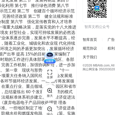
智库文档公众号
智库首页
广告
规范协议
权利
关于我们
©2026 MBAlib.com, All 
闽公网安备 350203020
全屏
放大
缩小