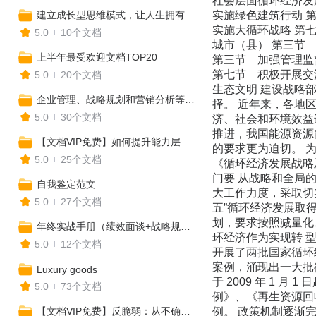
建立成长型思维模式，让人生拥有更多可能性
5.0
10个文档
上半年最受欢迎文档TOP20
5.0
20个文档
企业管理、战略规划和营销分析等实用工具合集
5.0
30个文档
【文档VIP免费】如何提升能力层级，全方位打造核心竞争力？
5.0
25个文档
自我鉴定范文
5.0
27个文档
年终实战手册（绩效面谈+战略规划+年终盘点+工作总结）
5.0
12个文档
Luxury goods
5.0
73个文档
【文档VIP免费】反脆弱：从不确定中获益（读书笔记及思维导图）