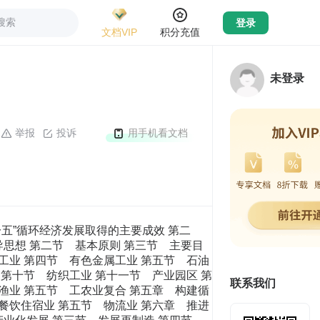
搜索
登录
文档VIP
积分充值
未登录
举报
投诉
用手机看文档
用发电装机容量达到 7600 万千瓦，矿井水综合利用率达到 75%， 土地复垦率达到 60%。 第二节 电力工业 加强节能降耗。调整优化电源结构，淘汰落后小火电机组，提高火电机组技 术装备水平。加大锅炉、风机、水泵等设备节能改造，推广等离子无油点火等节 能技术，降低厂用电率。鼓励发展热电联产和热电冷三联供，严格实行“以热定 电”。加快智能电网建设和电网节能技术改造，提高电网传输效率，有效降低线 损。在有条件的地方鼓励将中水、海水等非常规水源作为冷却水。 推进粉煤灰、脱硫石膏综合利用。鼓励利用粉煤灰生产建材产品，推广粉煤 灰在市政建设、筑路等工程中的应用，有序推进在高铝粉煤灰中提取氧化铝，支 持粉煤灰经超细化加工作为造纸、橡胶等的填充材料。鼓励利用脱硫石膏生产纸 面石膏板、高档装饰建材及改良盐碱土壤等。 支持可再生能源发电和资源综合利用电厂建设。加强准入监管，优先支持风 能、太阳能、生物质能等可再生能源发电以及符合条件的煤层气、煤矸石、余热 余压、垃圾等综合利用电厂并网发电。强化电力调度交易监管，推行节能发电调 度，提高可再生能源和综合利用电厂发电量比例，促进区域间电力交易，减少“窝 电”。推广分布式能源。 构建发电与相关产业的循环经济链。构建发电—粉煤灰—建材、筑路、建筑 工程，发电—高铝粉煤灰—氧化铝，发电—脱硫石膏—建材及装饰材料，发电— 余热—海水淡化—浓海水制盐—盐化工，煤矸石、垃圾、污泥—发电—灰渣—建 材等产业链。 到 2015 年，火电平均供电煤耗降到 325 克标准煤/千瓦时，粉煤灰综合利用率 达到 70%，脱硫石膏综合利用率达到 80%，生物质发电装机容量达到 1300 万千 瓦。 第三节 钢铁工业 推进铁矿石资源综合开发利用。加强低品位矿产及难分选矿产综合利用。推 动高磷铁矿、高硫铁矿中磷、硫等伴生元素的提取利用。推进铁尾矿伴生金属的 高效提取利用、富铁老尾矿低成本再选和低铁富硅尾矿高值整体利用。鼓励利用 尾矿砂生产建材、进行井下充填和开展生态环境治理等。 强化节能降耗。加快淘汰落后高炉、转炉等。推广连铸坯热送热装和直接轧 制技术。优化烧结、球团生产工艺，提高精料水平。优化高炉炉料结构。推广干 熄焦、干法除尘、烧结余热回收、干式压差发电（TRT）、高效喷煤、蓄热式燃 烧、全燃煤气发电等技术。推动建立企业能源管理中心。 推动余热余压、固体废物和废水资源化利用。大力推广焦炉、高炉、转炉副 产煤气回收利用和各工序余热余压发电，鼓励燃气蒸汽联合循环发电。鼓励转炉 渣、含铁尘泥、氧化铁皮回炉烧结，利用高炉渣、转炉渣生产水泥等建材产品。 推动利用焦油、焦炉煤气、粗苯等焦化副产品生产化工产品。鼓励建立企业内部 水循环系统，对废水进行分质串级循环利用。 鼓励钢铁生产系统与社会生活系统循环链接。在有条件的地区，鼓励钢铁企 业利用余热资源为城市供暖供热，利用再生水、矿井水、海水淡化水等非常规水 补充新水。大力推动钢铁企业消纳铬渣、废塑料等废弃物。建立废钢回收体系， 支持钢铁企业建设废钢加工配送基地。 构建钢铁行业循环经济产业链。构建焦化、冶炼—副产煤气、余热余压—发 电，冶炼—废渣—建材，冶炼—含铁尘泥—烧结，炼焦—焦油、煤气—化工产品， 冶炼—钢铁产品—废钢铁—电炉炼钢等产业链。 到 2015 年，吨钢综合能耗降到 580 千克标准煤，吨钢耗新水量降到 4 立方米， 废钢回收利用量达到 亿吨，冶炼废渣综合利用率达到 97%，重点钢铁企业焦 炉干熄焦普及率达到 95%以上。 第四节 有色金属工业 推进共伴生矿和尾矿综合开发利用。加强对低品位矿、共伴生矿、难选冶矿、 尾矿等的综合利用。大力推进铜、钴、镍尾矿多元素与铅、锌、银多元素伴生矿 的综合利用，推进低品位铝土矿浮选脱硅工艺技术优化，加快铝土矿高效选矿药 剂开发，推进黄金尾矿硫化物深度分选及有价组分提取。加快开发和推广铜、镍、 铅、锌、铝等矿产加压浸出、生物冶金等技术、工艺及设备。加强稀贵金属矿产 资源和复杂难处理贵金属共生矿综合开发利用。 强化节能降耗。淘汰落后冶炼、加工等产能，大力推广先进适用技术和装备， 优化生产工艺流程，强化节能管理。重点推广新型阴极结构铝电解槽、低温高效 铝电解等先进节能工艺技术。推进氧气底吹熔炼技术、闪速技术等广泛应用。加 快短流程连续炼铅、液态铅渣直接还原炼铅等技术开发和推广应用。鼓励热送热 装、直接铸造。 推动冶炼废渣、废气、废液和余热资源化利用。推进从冶炼废渣中提取有价 组分，从赤泥中提取回收铁、贵金属、碱等，从铜冶炼渣、阳极泥中提取稀贵金 属，从铅锌冶炼废渣中提取镉、锗、铁等，从黄金矿渣和氰化尾渣中提取铜、银、 铅等。推动冶炼废液的综合利用，从氧化铝母液回收镓、钪等，从电解液回收镍 等。推动从冶炼废气中回收铅、锌、铜、锑、铋和硫、磷等。加强余热利用和冶 炼废水循环利用。 推进废有色金属再生利用。淘汰再生金属落后产能，抑制低水平重复建设。 推进再生铜、再生铝等再生金属高值利用，提高在有色金属产量中的比重。支持 从废铅酸蓄电池提取废酸和铅等，从废镀锌钢板提取锌，从废感光材料提取银， 从废催化剂提取铂族元素和稀土材料等，从废弃电子产品提取贵金属。支持利用 境外可用作原料的废有色金属资源。 构建有色金属行业循环经济产业链。构建采选—尾矿—有价组分—冶炼—有 色金属，冶炼—废渣—有色金属，冶炼—炉渣—建材，冶炼—尾气—磷、硫—化 工产品，冶炼—余热—发电，冶炼—有色金属—再生金属—冶炼等产业链。 到 2015 年，铜冶炼综合能耗降到 300 千克标准煤/吨，铝锭综合交流电耗降 到 13300 千瓦时/吨，赤泥综合利用率达到 20%，工业用水循环利用率达到 87%， 主要再生有色金属产量达到 1200 万吨。 第五节 石油石化工业 加强油气资源综合开发利用。推广高效油气分离、原油稳定和伴生气处理、 高效真空加热等技术，加强对非常规油气资源的开采回收，鼓励有条件的地区运 用二氧化碳驱油技术，提高油气采收率。加强油田伴生气、酸性气体等回收利用， 推动油砂、油页岩利用产业化发展，加强高含硫化氢天然气中硫磺的综合利用。 大力推动天然气分布式能源和大型液化天然气（LNG）接收站的冷能利用，提高 天然气利用效率。 加强节能降耗。原油开采环节全面实施抽油机、驱动电机节能改造，推广不 加热集油技术和油田采出水余热回收利用技术。加快淘汰落后工艺设备。鼓励采 用先进的节能环保技术和装备，重点推广优化换热流程、提高冷凝液回收率、优 化中段回流取热比例、降低汽化率、增加塔顶循环回流换热等节能技术。 推动废渣、废气、废水资源化利用。鼓励从石油炼制废催化剂中提取钴、铑、 钯等稀贵金属。加强炼制各环节余热余压的
联系我们