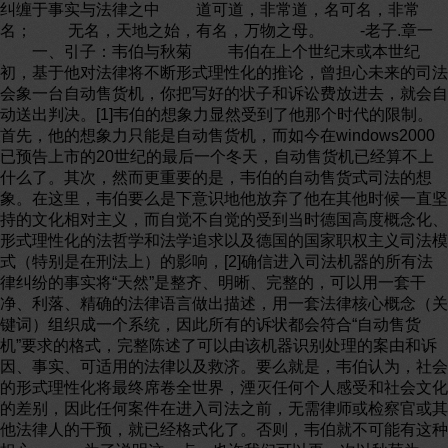
纠缠于事实与法律之中 道可道，非常道，名可名，非常名； 无名，天地之始，有名，万物之母。 -老子.章一 一、引子：韦伯与秋菊 韦伯在上个世纪末或本世纪初，基于他对法律将不断形式理性化的推论，曾担心未来的司法会象一台自动售货机，你把写好的状子和诉讼费放进去，就会自动送出判决。[1]韦伯的想象力显然受到了他那个时代的限制。首先，他的想象力只能是自动售货机，而如今在windows2000已预告上市的20世纪的最后一个冬天，自动售货机已经算不上什么了。其次，然而更重要的是，韦伯的自动售货式司法的想象。在这里，韦伯要么是下意识地他放弃了他在其他时候一直坚持的文化相对主义，而自觉不自觉的受到当时德国高度概念化、形式理性化的法哲学和法学追求以及德国的国家职权主义司法模式（特别是在刑法上）的影响，[2]确信进入司法机器的所有法律纠纷的事实将“天然”是整齐、明晰、完整的，可以用一套干净、利落、精确的法律语言做出描述，用一套法律核心概念（关键词）组织成一个系统，因此所有的诉状都会符合“自动售货机”要求的格式，完整陈述了可以由该机器识别处理的案由和诉因、事实、可适用的法律以及救济。要么就是，韦伯认为，社会的形式理性化将最终席卷全世界，湮灭任何个人感受和社会文化的差别，因此任何案件在进入司法之前，无需律师或检察官或其他法律人的干预，就已经格式化了。否则，韦伯就不可能有这种担心。 为了说明这一点，也许我们可以再一次以秋菊为例。[3]想一想，如果是秋菊来打官司，秋菊会提出什么样的案由？她会诉诸什么样的规则？会提出什么样的救济？这一切是否符合司法自动售货机的要求？韦伯所设想的自动售货机式的司法又会如何应对？ 也许这个司法机器可以理解秋菊的案由-村长打了秋菊的丈夫，要求给予法律的救济；但是它肯定无法辨识秋菊所诉诸的明显具有地方性的规则-“不能往那个地方踢”，也不能理解秋菊所要求的那种救济-“给个说法”。在秋菊打官司的问题上，现代司法运作的规则是，打人侵犯了公民人身权利，但是只有当行为有比较严重后果的法律才会对之采取行动；因此，司法不会接受的秋菊对人体各部位重要性的判断和区分，不会接受秋菊或她所在社区赋予“那个地方”的特定的文化含义。因此，对于村长打人，司法也不可能给秋菊所要的说法，而只能给她以困惑：要么是法律不管；要么是把村长给抓了。因此，只要还有秋菊这样的要讨“说法”的“法盲”存在，韦伯关于司法理性化之结果的预言就无法实现。 但是，秋菊的存在并没有证明韦伯错了。事实上，秋菊的存在，从另一个方面，恰恰证明了韦伯并不是忧天的杞人。越来越多的研究确实表明：现代的司法（即使是中国的目前的也许还不那么现代化的司法）确实已经如同一台预先设定了程序的机器。它就像是一台奔腾III型计算机，尽管其运算速度很快，应用领域很广，但它还是只能处理那些符合其预定程序、满足其要求的文件，用如今人们熟悉的话来说，必须是一种格式化了的文件。司法的程序化运作必须要有一个相应的格式化了的世界。或如冯象君指出的，现代法治通过自身的叙事不断创造像秋菊这样的“反叙事”来确认自己的合法性。[4] 确实，秋菊只是一个虚构的人物，但这并不意味着秋菊的经验就一定是虚构的。其实有类似经历者大有人在。我在上一章就曾提到一位农村妇女，儿子要钱多次打她，她向当地人民法庭提出“断绝母子关系”的诉讼请求。[5]但是法律上没有这样的诉因，同时这位妇女又不希望控诉其儿子虐待罪-把儿子送进监狱，因此，遵纪守法的法官只能一方面在法律上拒绝她的诉讼请求，另一方面“超越法律”，扮演起社会中律师的角色，建议她同已离家出走不知去向20多年的丈夫离婚，另找一个老伴，防止其儿子的骚扰。这种法律机器对这种诉讼请求的“不能识别”和拒绝，不正反映了司法机器的运作要求案件有一种可以识别处理的特定格式吗？ 也许，这两个例子多少都有点悲剧的色彩，似乎都要有意出“法律”的洋相，因此很容易被人扣以“反法治”的倾向。面对这样的质疑，不能不令人想起霍姆斯概括的中世纪浪漫骑士：你仅仅承认他的情人很棒还远远不够，你还必须承认她是最棒的，否则，你就得接受决斗。[6]这种态度，如果不是为了推进法律人的集团利益，那么至少也是盲目接受了主流意识形态的法治乐观主义话语，不太情愿正视社会生活包括法律本身必然会存在某种局限性，以及由此而必然会有的法治的难堪。事实上，任何事物都是有利有弊，如果真正意识到法律的局限，完全可能有助于我们理解和完善中国当代的法治事业，而未必一定要在人治或法治的乌托邦极端之间做出选择。 本文将基于这种心态来分析一个不那么刺激人的司法案件处理。我力求在全文中展示中国基层法官如何纠缠于格式化的司法与非格式化的现实之间。以个案分析为基础，我将集中讨论两个有联系但关系并不紧密的司法中的“事实争议”问题。在微观层面，我将在第三和第四节分析中国基层法院中的“定性”问题，试图展示，中国基层法院法官如何依据司法的格式来处理非格式化的社会现实，处理那些无法用现代法律概念涵盖的“事实”。在宏观方面，我将从经济生产方式入手分析这种社会生活的非格式化问题为什么会存在，令格式化的司法难以回答。 二、耕牛的纠纷与法律的纠纷 首先，还是让我们看一个纠纷的始末；但是，请记住，由于历史是永远不可能再现的，任何描述因此都只能提供一个大致情况。 1984年，村民甲因资金不足，向自家亲戚、本村另一组[7]村民乙借了300元人民币，加上自己的资金300元（但没有证据）购买了一头耕牛。1987年，村民乙因同他人伙养的耕牛死亡，没有耕牛使用，向原告提出要求共用耕牛。村民甲称当时双方口头协商：村民甲无需偿还借款，所借的300元作为村民乙的“搭伙”费，村民甲将保证村民乙每年都有牛使用；耕牛所有权则归村民甲（没有充分的证据；但村民乙在法庭上承认自己“养不活牛，养一条，死一条，所以让村民甲养”）。村民乙则称，双方合伙时，曾将耕牛折价为600元（有证人，但是证人是村民乙的亲戚，并与村民甲曾有过经济上的纠纷；证人也仅仅证明双方谈到过耕牛折价，至于其他细节则表示不了解）。据村民甲又称，次年倒卖这条耕牛时，其售价为1100元人民币。 此后的近9年里，双方均承认，村民甲一直保证了村民乙有牛使用，村民乙没有在耕牛身上有任何形式的新投入；但两人在耕牛使用的时间安排上也曾多次发生过一些小的磨擦。此外村民乙称，自己有两年因土地已承包他人而未使用耕牛（村民甲对此没有否认，也没有承认）。在此9年间，村民甲曾先后独自三次倒换耕牛（据村民甲称，倒卖的主要目的是为了保证耕牛“好使”，否则10多年下来，原先的牛会老得没法使了）。对这些倒卖，被告均事后知情，从未提出任何异议。1995年6月，村民甲购买的母水牛生了一小牛，喂养了近一年之后，卖给他人，获人民币1000元；同样，村民甲事先没有告诉被告，事后也未分钱给被告（这是一个事实描述，并不隐含村民甲有义务告知或分钱给村民乙）。一个月后，村民乙到村民甲家中称要耕地，把牛牵走 数日后，村民甲得知村民乙已经把耕牛卖给他人，获款1400元。 村民甲因此到驻该乡的人民法庭提起诉讼，称自己对耕牛享有所有权，村民乙只有耕牛使用权，这个案件是一个耕牛“搭伙”，要求返还耕牛并赔偿经济损失。村民乙则称自己1987年的口头协议是一种“合伙”，要求分割财产。 经法官调查取证，初审法官认定，此案“实属耕牛合伙喂养关系”。原议定出资应均等分割。合伙期间所产生的孳息应予共同享有，但村民乙未尽耕牛喂养职责，应适当少分。据此判决。村民乙除获原出资额300元外，另获人民币360元。（在审结报告中，初审法官提出了这种分割的具体理由，其中最主要的是，收益1800元中，首先支付村民甲9年饲养耕牛的劳务报酬（1080元=年120元X9年），剩余720元两人平均分配，每人360元）。 村民乙对这种分配感到不满，提出上诉。中级法院裁定认为此案的“事实不清，证据不足”，依法撤销初审判决，发回重审。中级法院致函初审法院提出两点有关事实的意见：1，“村民乙出资获得的是耕牛使用权还是共同共有关系”？2，出资时，是否对该耕牛做了价格评估，当时的市场价格应为多少？ 初审法院重新组成合议庭开庭审理了这一案件。在双方均没有提出新的证据的情况下，重审法官认定，耕牛为“共同共有”财产。原议定出资平均分割，共有期间所产生的孳息应合理享有，但村民乙在财产共有期间未尽耕牛喂养职责，应适当少分。据此，村民乙除获出资额300元外，分得650元。（重审法官未在审结报告中陈述这种分割的具体理由）。村民甲对此判决表示不服，但是可能是出于收益成本的原因（值当吗？为最多再多分200-300块钱，花上100多元的上诉费以及相应的焦躁、不安甚至可能是愤怒？）没有上诉。 这个案件，其实并不复杂。尽管此案有众多的事实没有证据，并很难证明，但是这些事实实际上并不影响纠纷的解决（比方说，当初究竟是合伙还是搭伙，是共同共有关系还是获得使用权），尽管有可能但并不必定会影响利益分配的格局。在这个意义上，我认为，仅仅就解决纠纷而言，这个案件其实并没有什么“事实不清”的问题。对解决纠纷的最关键的两点事实是双方当事人都公认的，（1）在起始合作时，双方都对耕牛有重大的投入；2）村民甲9年来饲养了耕牛，而村民乙没有任何投入。因此，任何一个公道的普通人，而不是试图发现耕牛或原被告关系的法律“本质”的法学家，都会依据常识或直觉或“正义”或“情理”认为，双方的起始投人应予以尊重，然后财产的分割应当多分给村民甲；或者干脆就一条：村民甲应适当多分。事实上，无论是初审法官还是重审合议庭，在他们的判决书中都重复了这两点，并都把着重点放在第二点。因此，在我看来，无论是初审还是重审，这实际是指导法官做出判决的真正基础或始终不变的前提。在村民甲应当多分的前提下，至于财产具体如何分割，只是一个裁量性的实践理性判断（在重审中，这其中还包括了对村民乙之请求的某种妥协，给上级法院留个面子等）；因为，具体的分割既非法律的明文规定，也无法从法律中或法律概念的定义中推导出来。在这个意义上，对于这两个判决的财产分割，也许我会说我“觉得”前一个判决可能更公道一点，但是，我无法论证说重审判决的财产分割一定错了-除非我是德沃金的“正确答案”[8]的信徒。 如果这种分析是正确的，我们就可以看到，这个案件的判断其实根本不需要什么复杂的法律分析，甚至有没有与普通的实践理性不同的法律推理，也确实令人怀疑。[9]此案的判断与法学院教授的那种法律知识无关，而与常识有关。无论你把此案如何分析的天花乱坠，头头是道，无论你引证霍姆斯还是罗尔斯，丹宁还是耶宁（林），似乎结果都必须如此才公平；而司法（justice）不就是要公平地解决问题吗？！然而，此案的历史又确实展示了一场与事实争议-耕牛的财产性质或原被告双方的关系的本质-有关的战斗。为什么？ 三、中国司法中的事实争议 习惯了中国法学理论的人，一般都认为，这个案件涉及的是一个“事实争议”，即原被告双方的关系究竟是什么性质。而且，中级法院也是以“事实不清，证据不足”为由撤销了初审法官的判决。但是，此案的司法争议其实并不是通常所说的“事实争议”。传统的所谓司法上的事实争议，通常是如何通过各种最多也是第二手报道的事实来重构过去发生的案件始末或真相的问题。[10]而在此案中，案件始末并没有什么不清楚的，或者说有些不清楚的事实对于法官并不非常重要，因此是可以（并且事实上也被）省略了。对于法官来说，不清楚的是一个现代法律教科书或某些法律学者才关心的问题-原被告之间在耕牛上的关系究竟是什么关系，或者说这个耕牛的财产属性是什么？这个问题看起来好像是一个事实争议，似乎其答案在案件发生之前就已经在那里了，只等我们去发现；其实不然。这个争议其实是构建出来的，对这个争议的答案也是构建起来的。并且，更重要的是，如何构建这个争议及答案都与如何解决本案无关，与利益如何分配甚至分配结果是否公正都无关（见前一节的分析），而仅仅与司法要求的那种合法性有关，与司法概念术语的统一性有关。换言之，与司法的格式化有关。为了说明这一点，我们还是必须“凝视”初审和重审判决。 首先是“搭伙”的概念。这并非《民法通则》上认可的一个概念，但这并不是说审理本案的法官自己完全不了解这个民间概念的意思。在此案中，考虑到其语境，它大致是[11]指村民乙有使用权，而没有所有权，至少是不享有与村民甲同等的权利。如果仅仅从出资（推定双方出资相同）来看，似乎这对村民乙不很公平。但是，如果考虑到其他因素，我们就会感到，对原被告之间在耕牛上的关系作这一界定，并不一定是不合理的。理由首先是，耕牛本来已经为村民甲所有、村民乙后来加入这一事实，以及加入时双方对耕牛饲养的安排。即使村民乙当初期望的是合伙，我们也无法想象村民甲会接受这样一种对自己显然没有任何好处而只对村民乙有利的产权安排（放弃一半产权，并且无偿养牛）。其次，村民甲自己曾多次独自倒卖耕牛，村民乙对此知情而从未提出过异议；这表明双方都认为村民甲有权独自对耕牛做出处置。第三，根据我们对初审法官访谈得知，当地的习惯是：搭伙，如果牛死了，损失将由耕牛拥有者承担，搭伙者不承担风险，所有者还是要归还搭伙费用；而合伙，则双方都要承担耕牛意外死亡的风险。并且，被告在庭审中也说过，自己之所以不想养牛，就是因为自己手气不好，养不得牛（他先前几次和他人合伙养牛，牛都死了）。因此，以300元的价格就可以获得长期的耕牛使用权，没有什么风险。这样一种产权安排，对于他来说，没有什么太多得理由不予接受。第四，我们必须从这一事件发生时村民乙可能有的眼光和预期来看这种产权安排，而不是接受他此刻的重新解释。在经历了9年之后，中国的市场经济有了更多发展、获利的机会更多了，特别是目睹村民甲出售小牛获利，村民乙完全可能对历史做出新的解释。 但是，在初审中，法官几乎从一开始就拒绝了“搭伙”的说法。下面是摘自开庭前询问笔录的初审法官与村民甲的一段对话： 法官问：1987年[你同村民乙]搭伙时，你所喂养的耕牛实际值多少钱？ 村民甲： 1000块钱。 法：你有什么根据？ 甲：凭当时的市场价格。 法：有谁能证明你的牛当时可以值1000块钱？ 甲：XX村的XXX. 法：他能把你87年的耕牛折出价格？……87年，你们搭伙时，[村民乙]出了300块钱，你们当时经人折价没有？ 甲：没折。当时就是[村民乙]夫妇和我在场。 法：[村民乙]入伙时，你们又没折价，你现在说你的牛值1000元，有何根据？……你们现在发生纠纷，你提不出价值1000块钱的证据，你打算怎么处理？ 甲：由你们解决。 法：你提不出你的牛值1000块钱的证据，我们就只能按600元的价格处理，因为当时你们没有折价，你也提不出任何证据。从客观上讲，合伙出的钱，应当是均等的。如果有异议，你必须在两天内提出证据；逾期不提出证据，本院将依法判决（着重号为引者所加）。 法官从“搭伙”的概念开始，转到“入伙”，最后以确立“合伙”的合法性结束。为什么？表面看来，主要原因是举证问题，但是，这并不是最重要的原因。因为，细看一下，法官在这里推出的仅仅是“均等出钱”；但是，即使法律上规定了“合伙”出钱应当均等，也并不等于凡是均等出了钱的就一定是合伙。如前面的分析所显示的，这里的合伙可以说只对村民乙有利，而搭伙对双方都可能有利。因此，即使均等出钱，法官也并非不可以认定此案为“搭伙”。麻烦在于，“搭伙”这个概念无法与民法通则规定的概念联系起来。民法通则上只有“合伙”的概念，[12]没有“搭伙”的概念。在强调当代中国强调依法办事的法治主流意识形态支配下，在与之相伴的由上诉法院监督文字执行的司法系统中，法官很难说“搭伙”在制定法上是个什么东西，他无法在制定法上找到恰当的处理根据。法官要使得自己此后的一系列决定都具有合法性，他首先就必须依据这套制定法概念系统来处理这个案件，用这一套制定法的概念来衡量面前的事实。这就意味着，他必须将“搭伙”的概念清除出去。换言之，废弃“搭伙”并不因为原被告双方的关系不是“搭伙”，而是因为搭伙概念在格式上与有合法性的现行民法理论和实践不像称，在司法所面对的事实与民法的关键词之间，法官无法建立一种无可质疑的稳定的联系。在这里，一套有合法性的法律概念排斥了另一套不具有这种合法性的概念。初审法官选择“合伙”的概念还有其他一些便利。因为任何一个概念，不但具有排除一些事实的能力，而且具有组构其他事实的能力。当选择了“合伙”时，法官不仅可以合法地省略84年借钱、87年合伙时是否折价以及88年出售耕牛之价格如何这样一些由诉讼双方各自提出的、可能相互矛盾的、很难证明的“事实”-这些“事实”在合伙概念指导下都变得不重要了；而且还可以把另外一些事实整合进入这种话语中来。比方说，村民乙未喂养耕牛的事实。从这个事实本身并不能推出判决书中出现的村民乙“未尽喂养耕牛的职责”的结论，因为当初双方也许都没有想过要村民乙喂养耕牛，村民乙的希望也许只是每年有耕牛使用，并尽可能减少（他自已认为的）自己养牛的晦气。因此，这个职责是从来就不曾存在的。然而，一旦法官采纳了合伙的概念，就把这个可能毫不相关的事实名正言顺地整编为自己的部下，并为下一步的判决（多分少分）的合理性做了准备。重审的情况也是如此。上诉审法官并没有认为这个案件的处理有什么实质性不合理。但是，他/她们从其职责分工（更侧重法律审）以及知识上的比较优势（对法律条文和法律关键词更为敏感）出发，也会比初审法官更注意法律条文的问题。他/她们发现，初审法官对此案的事实认定（定性）面临着法律条文上的危险。按照《民法通则》的规定：“个人合伙是指两个以上公民按照协议，各自提供资金、实物、技术等，合伙经营、共同劳动”：“合伙人应当对出资数额、盈余分配、债务承担、入伙、退伙、合伙终止等事项，订立书面协议”：“合伙人投入的财产，由合伙人统一管理和使用。合伙经营积累的财产，归合伙人共有”；以及“个人合伙的经营活动，由合伙人共同决定，合伙人有执行或监督的权利。合伙人可以推举负责人。合伙负责人和其他人员的经营活动，由全体合伙人承担民事责任”（着重号均为引者所加）。[13]而此案并不具备这样一些“合伙”所必备的事实。因此，无论初审法官的对此案的利益分配多么合情合理，这种分配都没有制定法上的根据，因此，只是在这个意义上，此案的事实认定发生了“错误”。但是，这里的错误并不是案件处理结果不当或不公正，也不是案情不清楚，而在于初审法官认定的事实“合伙”不符合制定法的“合伙”的定义和特征。在中国现行的司法体制内，这种差错完全可能颠覆这个判决的合法性。因此，必须在实体法的基础上重建此案判决的合法性，上诉审法院和重审法官都明确意识到这一点。要达到这一点，法官就必须彻底回避对于原被告双方当事人之间长达近10年的关系的性质（无论是合伙还是搭伙）做界定，必须尽可能地削减概念的经验性特点，以便将不齐整的现实纳入法定概念之中。上诉审法院和重审庭再次回到《民法通则》上来，发现了《民法通则》第78条的第1和第2款，“财产可以由两个以上的公民、法人共有”：“共有分为按份共有和共同共有。按份共有人按照各自的份额，对共有财产分享权利，分担义务。共同共有人对共有财产享有权利，承担义务”。有了这两条，重审法官就可以仅仅处理耕牛的财产价值和双方的出资金额这一事实，通过财产的定义来规避这一财产在现实世界所经历的那些无法整齐地进入民法通则或其他相关条文的细节。这不仅完全回避了此案中的当事人提出的民间概念“搭伙”，回避了模糊的“经营”耕牛的事实，同时也完全可以避免讨论“合伙”的法定要求。此外，尽管这种对案件的重新界定有可能对利益分割产生影响（并在此案中事实上改变了利益的分割），但并不必定如此。[14] 四、事实，还是法律 中国法官常常把在英美司法中的事实争议处理称作“定性”，从上面的分析来看，这确实是更为准确的，更为精到的。在中国当代中国特别是基层的司法中，由于我将在下一节讨论的诸多因素，有许多社会行动无法简单地落入现有的法律理论体系。因此，中国初审司法的一个很重要的特点就是要将这些民间的不规则的行动尽量用移植过来的那些法律概念和概念系统包装起来，使它们能在这个合法的概念体系中找到自己的家园。这一点在刑法实践中最为显著。罪行法定的一个重要的理论前提就是，世界上一切应受刑法惩罚的行为都可以为一套预先设定的概念系统所包纳，制定一个完备的刑法典，从而司法的任务之一就是在法典中给那些该惩罚的行为找到合适的罪名。这种格式化的思维方式在中国也延伸到民法和其他法律的司法中来了。中国法官，特别是基层法官在处理事实争议时的重要任务之一就是要在现有的制定法概念体系中为这些带刺的事实安排一个甚至挤出一个合适的位置。如果理解了这一点，我们就不难理解强世功、赵晓力在研究中发现的中国法官“剪裁事实”的现象。[15] 由此可见，所谓的法律事实确实不是天生的。吉尔兹曾经指出，“法律事实并不是自然生成的，而是人为造成的，……它们是根据证据法规则、法庭规则、判例汇编传统、辩护技巧、法官雄辩能力以及法律教育成规等诸如此类的事物而构 出来的，总之是社会的产物”。[16]这话是不错的。但是，仔细考察吉尔兹所列举的构建法律事实的那些因素时，就发现，他的法律事实社会构建的论述还是受到了他的地方性想象力的限制。他所列举的主要是一些程序性法律因素，他的判断显然带有浓重的他所身处的美国司法制度的影子。 是的，在许多时候，法律事实，特别是借助一些证据来构建过往之案件的“真相”时，往往受到规则的限制，例如证据排除规则。也有许多时候，这种真相会受到地方性想象力的影响。例如，神明裁判对于初民社会的人常常具有强大证据力，DNA检验则对于现代社会具有不可质疑的证据力。但是，只要将这些证据的语境置换一下，人们的地方性想象力，由于地方性的意义之网，这些证据就都在新的语境中失去了任何证据力。证据的证据力确实是在而且也只有在一个地方性的意义之网中才能获得。 但是，这里分析的这个耕牛案却表明，除了案件真相这样的事实争议之外，除了与纠纷相关的许多具体事实是否存在之外，中国的基层法官在初审中还要处理另外一类事实争议，并且被认为是更重要的事实争议。这种事实更类似于“法律拟制”。这些事实是否存在的主要根据并不是经验性证据，而是出于制定法特别是实体法的一些关键词。这些关键词首先在法学家和法官心目中创造出了一个拟制的但具有制定法之合法性的实体，法官必须在现实生活中利用诸多经验性材料构建起这样一个符合实体法概念和定义的实体，例如本文中的“合伙”或“共同共有”，以及福柯曾经分析过的“犯罪意图”，[17]普通法中的“过失”等等，然后，这个法律才能合法地并正常地进行运转。一旦法官无法构建起这样一种词与物的对应关系，其决断在现有的法律知识体制和司法体制中的合法性就会受到极大的威胁。这是中国基层法官身处的司法制度所要求的特定的司法合法性标准造成的。这种特定的合法性就是现有的司法体制和司法知识体系对于概念实体的迷信，就是本本主义、本质主义，就是法条主义或概念法学。这种现象在法学界，在上诉审法官那里都非常突出。 正如我的分析所展示的，这种对于事实争议的关注，其实真正关注的并不是事实，而是法律概念或关键词，关注的是法律话语的正当性。因为，这种“事实”其实是法官在法律指导下构建的。当人们对现实世界的行为的评价基本一致时，这种“事实”认定，并不一定会影响法律的运作和权利的分割。就如同耕牛案的财产分割所表明的，无论是认定为“合伙”还是“共同共有”，这些“事实”的变换都没有改变法官的基本判断，“村民甲应当适当多分”。真正指导法官做出决断的还是他/她们从那些没有被纳入法律概念体系的那些过程和细节（村民甲饲养了9年耕牛等）获得的那个判断。在这个层面上看，原被告双方的关系究竟是什么，这个所谓的“事实”认定，对初审法官以及双方当事人都没有意义。[18]只是，当人们对现实世界的人和事在评价上发生分裂时，例如对王海的知假买假的判断发生分歧时，王海是否“消费者”这一“事实”才对于争执的双方具有某种意义。[19]而