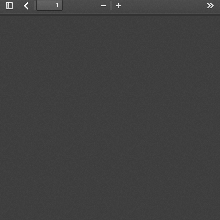
Toggle
返
Zoom
Zoom
Too
Sidebar
回
Out
In