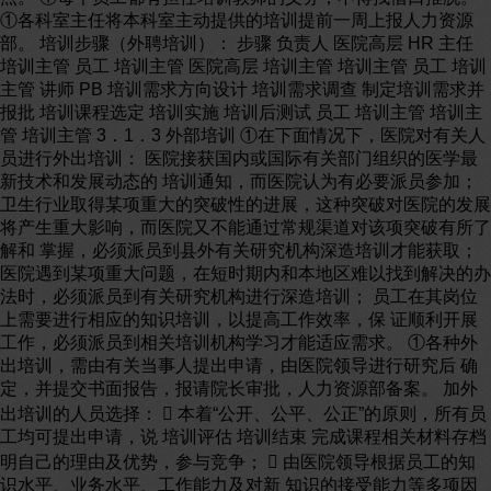
①各科室主任将本科室主动提供的培训提前一周上报人力资源
部。 培训步骤（外聘培训）： 步骤 负责人 医院高层 HR 主任
培训主管 员工 培训主管 医院高层 培训主管 培训主管 员工 培训
主管 讲师 PB 培训需求方向设计 培训需求调查 制定培训需求并
报批 培训课程选定 培训实施 培训后测试 员工 培训主管 培训主
管 培训主管 3．1．3 外部培训 ①在下面情况下，医院对有关人
员进行外出培训： 医院接获国内或国际有关部门组织的医学最
新技术和发展动态的 培训通知，而医院认为有必要派员参加；
卫生行业取得某项重大的突破性的进展，这种突破对医院的发展
将产生重大影响，而医院又不能通过常规渠道对该项突破有所了
解和 掌握，必须派员到县外有关研究机构深造培训才能获取；
医院遇到某项重大问题，在短时期内和本地区难以找到解决的办
法时，必须派员到有关研究机构进行深造培训； 员工在其岗位
上需要进行相应的知识培训，以提高工作效率，保 证顺利开展
工作，必须派员到相关培训机构学习才能适应需求。 ①各种外
出培训，需由有关当事人提出申请，由医院领导进行研究后 确
定，并提交书面报告，报请院长审批，人力资源部备案。 加外
出培训的人员选择：  本着“公开、公平、公正”的原则，所有员
工均可提出申请，说 培训评估 培训结束 完成课程相关材料存档
明自己的理由及优势，参与竞争；  由医院领导根据员工的知
识水平、业务水平、工作能力及对新 知识的接受能力等多项因