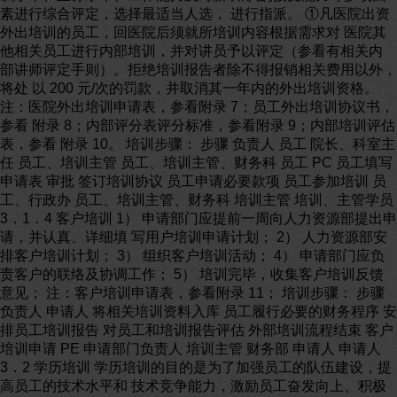
素进行综合评定，选择最适当人选， 进行指派。 ①凡医院出资
外出培训的员工，回医院后须就所培训内容根据需求对 医院其
他相关员工进行内部培训，并对讲员予以评定（参看有相关内
部讲师评定手则）。拒绝培训报告者除不得报销相关费用以外，
将处 以 200 元/次的罚款，并取消其一年内的外出培训资格。
注：医院外出培训申请表，参看附录 7；员工外出培训协议书，
参看 附录 8；内部评分表评分标准，参看附录 9；内部培训评估
表，参看 附录 10。 培训步骤： 步骤 负责人 员工 院长、科室主
任 员工、培训主管 员工、培训主管、财务科 员工 PC 员工填写
申请表 审批 签订培训协议 员工申请必要款项 员工参加培训 员
工、行政办 员工、培训主管、财务科 培训主管 培训、主管学员
3．1．4 客户培训 1） 申请部门应提前一周向人力资源部提出申
请，并认真、详细填 写用户培训申请计划； 2） 人力资源部安
排客户培训计划； 3） 组织客户培训活动； 4） 申请部门应负
责客户的联络及协调工作； 5） 培训完毕，收集客户培训反馈
意见； 注：客户培训申请表，参看附录 11； 培训步骤： 步骤
负责人 申请人 将相关培训资料入库 员工履行必要的财务程序 安
排员工培训报告 对员工和培训报告评估 外部培训流程结束 客户
培训申请 PE 申请部门负责人 培训主管 财务部 申请人 申请人
3．2 学历培训 学历培训的目的是为了加强员工的队伍建设，提
高员工的技术水平和 技术竞争能力，激励员工奋发向上、积极