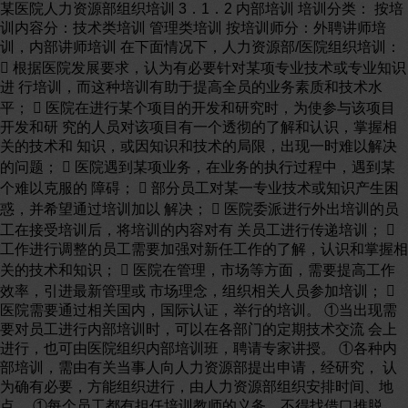
某医院人力资源部组织培训 3．1．2 内部培训 培训分类： 按培
训内容分：技术类培训 管理类培训 按培训师分：外聘讲师培
训，内部讲师培训 在下面情况下，人力资源部/医院组织培训：
 根据医院发展要求，认为有必要针对某项专业技术或专业知识
进 行培训，而这种培训有助于提高全员的业务素质和技术水
平；  医院在进行某个项目的开发和研究时，为使参与该项目
开发和研 究的人员对该项目有一个透彻的了解和认识，掌握相
关的技术和 知识，或因知识和技术的局限，出现一时难以解决
的问题；  医院遇到某项业务，在业务的执行过程中，遇到某
个难以克服的 障碍；  部分员工对某一专业技术或知识产生困
惑，并希望通过培训加以 解决；  医院委派进行外出培训的员
工在接受培训后，将培训的内容对有 关员工进行传递培训； 
工作进行调整的员工需要加强对新任工作的了解，认识和掌握相
关的技术和知识；  医院在管理，市场等方面，需要提高工作
效率，引进最新管理或 市场理念，组织相关人员参加培训； 
医院需要通过相关国内，国际认证，举行的培训。 ①当出现需
要对员工进行内部培训时，可以在各部门的定期技术交流 会上
进行，也可由医院组织内部培训班，聘请专家讲授。 ①各种内
部培训，需由有关当事人向人力资源部提出申请，经研究， 认
为确有必要，方能组织进行，由人力资源部组织安排时间、地
点。 ①每个员工都有担任培训教师的义务，不得找借口推脱。