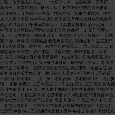
进取，使医院在进入二十一 世纪时，有一支高智商、高学历、
高水平、高素质的员工队伍，从而 树立医院优秀的组织形象。
培训对象：  在软件开发部、技术支持部从事专业技术工作的
技术人员中未获 得本科学历的员工需在 5 年内通过成教或自考
的方式取得相关专 业本科学位；  具有本科学历的下列员工可
申请攻读计算机或管理专业硕士研究 生课程； 1. 部门管理人
员； 2. 已在医院工作两年以上、医院及部门的业务骨干； 审核
客户培训申请 表 培训实施 收集反馈意见 培训结束 3. 医院及部
门认为资质好、潜力大、有培养前途的员工。 培训方式： 1) 在
职攻读硕士研究生学位课程，取得研究生全部课程结业证书；
2) 在职攻读硕士研究生学历课程，结合医院的研究项目完成学
位论 文，并以在职人员身份申请答辩，取得硕士学位； 3) 通过
研究生入学考试，在职攻读硕士研究生学位课程，结合医院 的
研究项目完成学位论文，并以在职人员身份申请答辩，取得硕
士学位和硕士学历。 注：员工培训合同，参看附录 12。 培训步
骤： 步骤 负责人 员工 科室主任 HR 主任 院长 员工 院长 财务部
培训主管 员工 PF 员工本人提出书面申请并提供进修 学校/考试
单位证明，如招生简章等 逐级审批 员工与医院签订进修合同 医
院依据培训合同条款予以资助 员工 培训主管 员工 培训主管 员
工参加完培训后，将毕业证或考试 合格证书的复印件上交人力
资源部 存档 将员工培训纪录及相关资料存档 进修培训流程结束