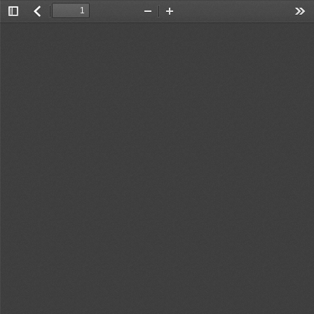
Toggle
返
Zoom
Zoom
Too
Sidebar
回
Out
In