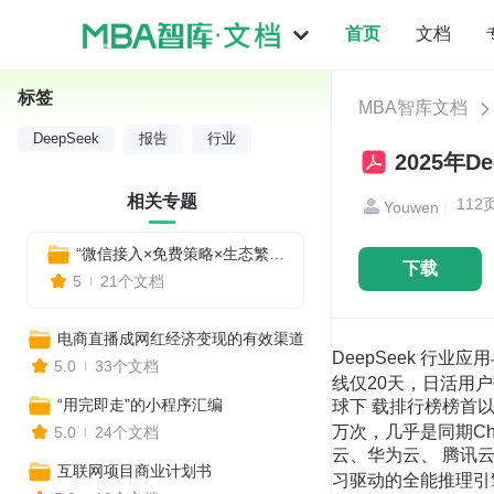
首页
文档
标签
MBA智库文档
DeepSeek
报告
行业
2025年D
相关专题
112
Youwen
|
“微信接入×免费策略×生态繁荣”三浪叠加：DeepSeek引爆政务科研家庭多场景AI革命——从爆火原理到15大行业落地全解
下载
5
21个文档
电商直播成网红经济变现的有效渠道
DeepSeek 行业应用与实践 智灵动力 李祖希 基础模型、深度思考（R1）、联网搜索 DeepSeek受到市场热捧  日活数据：上线仅20天，日活用户数量突破2000万大 关，日活增长速度超过ChatGPT。  下载数据：自1月26日首次登上苹果App Store全球下 载排行榜榜首以来，在140个国家的苹果App Store下 载排行榜中始终保持第一的位置；发布前18天内的下载 量达到1600万次，几乎是同期ChatGPT下载量的两倍； 印度市场贡献了所有平台下载量的%。  云厂商接入：微软Azure、英伟达、阿里云、华为云、 腾讯云、百度云等众多云厂商纷纷宣布上线R1，还推出 “零代码”“超低价”等优惠活动。 DeepSeek-R1 ：强化学习驱动的全能推理引擎  DeepSeek-R1是由幻方量化旗下AI公司深度求索 （DeepSeek）研发的先进推理模型，特别擅长数学、 代码和自然语言推理等复杂任务。  该模型采用大规模强化学习技术进行后训练，在仅 有少量标注数据的情况下显著提升了模型性能，并且通 过智能训练场动态生成题目和实时验证解题过程来进一 步增强推理能力。  2025年1月20日，DeepSeek-R1正式发布，并同步开 源其模型权重，采用MIT许可协议，极大地降低了AI应 用的门槛并促进了开源社区的发展。  DeepSeek-R1实现了高性能与低成本的良好平衡，API 服务定价极具竞争力。 开源许可：完全开源，采用MIT 许可协议，允许自由使用、修改、 分发和商业化。 技术特点：利用大规模强化学习 技术，仅需少量标注数据即可提 升性能；构建智能训练场以动态 调整和优化模型推理能力。 DeepSeek与其他模型的横向对比 DeepSeek-R1在多个基准测试中取得了优 异成绩，如在Arena排名中位列全类别大 模 型 第 三 ， 风 格 控 制 类 模 型 分 类 中 与 OpenAI o1并列第一。 使用DeepSeek的多条路径 API接口 适用场景：集成DeepSeek模型到第三方应用（如聊天机器人、数据分析工具等）。 支持模型：DeepSeek-R1、DeepSeek-Math等系列模型。 开源模型使用 部分模型（如DeepSeek-MoE）已在GitHub开源，支持本地部署。访问GitHub仓库获取模型权重及推理代码。 百度云：ht tps: / /c 硅基流动：ht tps: / / l iconf 官网页面或手机APP 直接访问对话页面与预训练模型交互，支持多轮对话、代码生成等。 本地化部署 DeepSeek-R1 系列（-671B)、DeepSeek-V3（参数量为 671B）、DeepSeek-Janus 系列（视觉相关多模态模型）、 DeepSeek-Coder 和 DeepSeek-Coder-V2、DeepSeek-VL（视觉-语言模型） 实 时 动 态 决 策 亚毫秒级响应 动态奖励函数 容错机制 1 多模态因果推理 跨模态对齐 反事实推理 不确定性量化 2 复杂系统优化 超大规模组合优化 多目标权衡 实时重规划 3 知识密集创造 海量知识索引 跨学科概念联结 可解释性生成 4 DeepSeek潜能领域 算法设计与优化 对于需要复杂算法设计和优化 的项目，DeepSeek-R1可以提 供有力支持，帮助研究人员快 速探索不同的算法实现，并进 行性能评估。 数据分析与建模 在处理大规模数据集时， DeepSeek-R1能够高效地进行 数据分析，识别模式并建立预 测模型，适用于科学研究中的 数据驱动发现。 代码开发与调试 编写、调试和优化复杂的软件 代码，通过分析程序运行日志 和错误信息，自动定位问题根 源，提出有效的解决方案
5.0
33个文档
“用完即走”的小程序汇编
5.0
24个文档
互联网项目商业计划书