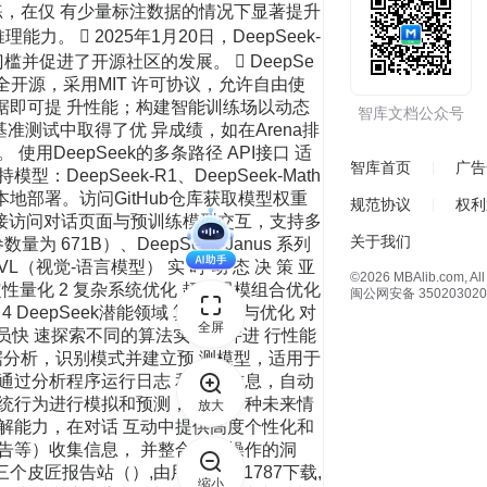
智库文档公众号
智库首页
广告
规范协议
权利
关于我们
©2026 MBAlib.com, All 
闽公网安备 350203020
全屏
放大
缩小