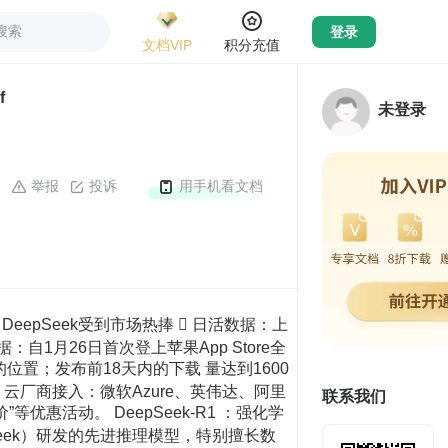
搜索
登录
文档VIP
积分充值
f
未登录
举报
投诉
用手机看文档
源模型（如DeepSeek-R1）性能 优异，部分指标接近国际领先水平。。  研发效率高：通过自研训练框架和优化算法， 显著降低模型训练与推理成本；模型参数规模 灵活（从轻量级到千亿级），满足多样化需求。  中文领域优势：中文语料处理能力突出，在语 义理解、生成质量上优于部分国际竞品，更贴 合中文用户的文化和表达习惯。 DeepSeek突破逆袭，中美AI博弈进入新阶段 • 技术价值：通过自研 Dua lP ipe 训练框架、8 位浮点量化技术等创新手段，提升计算效率，降低 训练成本，实现 “算效跃迁”；推理性能接近 ChatGPT O1 P ro，其技术将成主流。 • 思想价值：打破美国技术封闭壁垒，开源战略为全球开发者提供平台，推动技术协同创新。 • 经济价值：若保持开源第一，经济价值可能突破 10 万亿人民币，影响全球经济。 • 战略价值：松动美国技术控制力，中国或实现战略跨越，中美 AI 竞争向平等竞争过渡。 • 人才价值：团队多为中国应届毕业生和学霸，展现中国高等教育人才培养实力，激发年轻一代创新 热情。 • 产业生态价值：推动全球 AI 生态变革，降低技术成本，促进 AI 应用在多领域飞跃发展，助力碳 基文明向硅基文明跃迁。 从 DeepSeek 到通义千问 - Max 获得用户和科技界的认可，中国开发者对开源生态系统的贡献在显著增 加，这对程序员来说是崇高的理想与实践。”据媒体报道，包括微软、英伟达和亚马逊在内的多家美国科技巨头已 纷纷采用 DeepSeek 的最新 AI 推理模型。 沈阳称，通过开源，中国的 AI 模型为全球开发者提供了一个开放的创新和应用平台，加速了全球 AI 的应用 进程，最终使整个科技生态系统受益。人工智能技术不应被少数人垄断，因为垄断可能导致少数人实现 AI 霸权与 控制。 DeepSeek对中国开源生态的影响 AI产业将迎来更多创新 • Deepseek把目前提升AI大模型能力的方法进行了工程上 的微创新组合。 • DeepSeek公布了相关论文，整个过程可以复现，这就是 开源的力量。 • DeepSeek的推理过程，有自身的创新。 • DeepSeek跟美国的AI相比，还有很多中国元素在里面， 如中国网络当中的一些热词。 • AI产业发展方向将会是更多的开源创新、硬件与软件的深 度协同，以及对模型开发成本与推理能力的不断优化。 普通人必须转型为“AI指 挥官”：既要具备调动AI 工作的能力，又要具备鉴 别能力，不迷信AI生成的 内容。 DeepSeek赋能企业，将带来哪些关键变革？ 拓展应用广度 在需要深度逻辑推理和专业知识的场景中，如法律推理、科学研究、复杂工程问题解决等领域，推理大模型能够给出更准确、更合理 的结果。以往大模型在这些方面表现不佳甚至无法完成的任务，如今Deepseek大模型却能轻松应对。 提升应用效果 Deepseek通过DeepSeek - R1的输出，蒸馏出6个小模型开源给社区。其中，32B和70B模型在多项能力上对标OpenAI o1 - mini， 效果显著。也就是说，在应用效果相当的情况下，Deepseek的性价比远超预训练大模型。 降低应用成本 对于有本地化部署需求的客户，Deepseek免费开源的特性以及低推理成本和低训练成本优势，为企业节省了大几百万的模型授权费 以及高昂的本地算力投入。这使得资金有限的企业也能够轻松迈入AI提效的大门 Innovator For Culture & Art 文、图、乐、剧 Innovator For Social 智能角色交互体 Innovator For Science & Industry 行业大模型 基座大模型 人机协同 Chatbot • 自然语言对话 Reasoner • 基本的推理和问 题解决能力 Agent • 代表用户执行任 务，具备自主行 动能力 Innovator • 参与发明和创造， 增强人类的创造力 和创新能力 Organization • 承担整个组织的 功能，独立管理 并执行复杂的操 作 ：适用场景广泛、助力效率提升 内容创作与管理 多模态内容自动生成 各类文案、文章、图片、视频、互动 其他个性化内容 市场调研 基于大数据的分析 从大数据中挖掘市场趋势 消费者、竞品分析 声誉管理 舆论与情感分析 分析客户评论与反馈 识别情绪倾向 品牌传播 打造品牌故事 生成具有感染力的品牌故事 识别、统一品牌调性 客户体验管理 智能客服 更自然的对话和理解力 永远在线，24*7即时响应 营销培训 销售团队和客服人员培训 专业知识、话术、销售技巧 虚拟场景会话练习 ：高效创作与行业洞察 AI新闻写作 对于常规新闻（如财经报道、体 育赛事结果等），大模型可以自 动生成初稿，记者只需进行编辑 和润色。 专题报道 利用大模型对大量数据进行分析， 提供背景信息和深入见解，帮助 记者撰写更具深度的专题报道。 深度评论 依托深度学习模型和专业知识库， 结合社交媒体大数据进行推理， 为智能新媒体时代的内容创作提 供专业支持。 行业观察报告 通过强大的大数据挖掘能力，提 供深刻的市场洞察和精准的内容 推荐，生成自动化报告。 策划时间紧、难深挖 融媒时代选题争分夺秒，时间压力压缩发挥 空间。 选题同质化、难创新 内容同质化问题严重，市场对选题创新性的要求 更高。 信息过载，难取舍 在信息爆炸的互联网，筛选信息需要新闻从 业人员具备专业能力。 数据采集与分析专业性更强 大数据时代，新闻记者进行数据采集和分析 需要与时俱进的专业知识。 媒体行业痛点 选题预测 利用大数据分析预测未来的热点话题和社会关注点，帮助提前布局相 关报道或专题策划。 ：让营销更“接地气” 垂直场景适配，瞄准营销痛点 行业知识库嵌入 训练阶段融入电商、快消、金融等行业营销知识 库（如消费者行为模型、广告投放策略、ROI分 析框架），可直接生成符合行业规范的营销方案 和内容，减少通用模型的“泛化偏差”。 动态分析能力 实时抓取公开数据（如社交媒体、电商平台数 据），生成竞品营销策略，识别差异化机会点。 基于对话和行为数据（如客服记录、页面浏览路 径），构建动态用户画像，识别高价值客户，生 成针对性触达策略（如优惠券类型、推送时机）。 本土化突出，贴合中国市场 中文语义理解深度优化 针对中文网络语境（如谐音梗、方言缩写、热点 梗）进行专项训练，精准解析用户评论中的隐含 情感。 本土化风险控制 更懂中国广告法，营销内容创作不使用绝对化用 语（如“最优惠”），规避虚假宣传等风险 本地生态无缝对接 支持与微信生态、淘宝/抖音服务市场、企业微信 等本土平台API快速集成，实现从策略生成到落地 执行的全链路闭环。 ：专业创作与深度输出 具备对事件社会背景和历史知识 的深刻理解，在此基础上进行精 准的写作与深入的观点阐发，确 保内容兼具广度与深度，提供有 价值的见解。 背景知识理解 与通用文字大模型容易生成内容 空泛、模板化和缺乏实质的问题 相比，在内容组织上更为具体且 富有实质，确保输出的内容言之 有物、针对性强，具备更高的信 息密度和专业深度。 高信息密度 能够模拟特定的写作风格，精准 再现不同语境下的文风特点。例 如模仿鲁迅、特朗普讲话风格。 风格化创作 能够识别海量数据背后的情感模 式，并支持按照指定的情感倾向 进行内容创作，输出既符合情感 语境又具有精准的情感导向。
联系我们