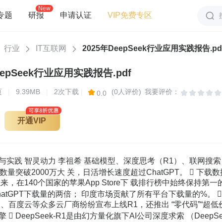
New
专题
研报
申请认证
VIP免费专区
行业
IT互联网
2025年DeepSeek行业应用实践报告.pd
eepSeek行业应用实践报告.pdf
页
|
9.39MB
|
2次下载
|
(0人评价)
我要评价：
0.0
开通VIP
。 模拟与预测 对未来市场趋势、产品表现或 系统行为进行模拟和预测，构 建多种未来情景，评估不同策 略的效果。 对话与互动 通过较好的逻辑推理、情感分 析及上下文理解能力，在对话 互动中提供高度个性化和一致 性的用户体验。 多源信息整合与跟踪 从多个来源（如新闻、社交媒 体、市场报告等）收集信息， 并整合为可操作的洞察；能够 持续跟踪关键指标的变化，及 时发现潜在风险并发出预警。 本报告来源于三个皮匠报告站（）,由用户Id:821787下载,文档Id:611964,下载日期:2025-02-14 两者均以“AI自动化程度”为线索，但“L1-L5阶段”更为贴近该线索，强调AI在逐步减少人类干预的过 程中实现完全自主，聚焦自动化发展的渐进演变。相较之下，Altman的AGI五阶段更具实践导向。 AI自动化L1-L5：渐进提升 全能自理 对比维度 Sam Altman的AGI五阶段 AI自动化L1-L5 异同点 辅助性阶段 阶段1：狭义AI，AI在特定任务中提供 辅助。 L1：辅助自动化，AI简化流程，提供 工具支持。 两者均以AI提供辅助为基础，帮助人 类提高效率。 部分自主阶段 阶段2-3：AI在复杂任务中提供帮助， 需人类监督。 L2-L3：AI部分自动化，能独立生成内 容但需人类设定条件。 均强调AI在逐步减少人为干预的过程 中具备部分自主能力。 高级自主阶段 阶段4：通用AGI，AI具备高度自主性， 解决广泛任务。 L4：高级自动化，AI独立创作，有一 定创新能力。 都体现了AI的自主性，但Altman更关 注形成可落地的应用节点。 完全自主阶段 阶段5：超级AGI，AI超越人类，具备 自我反思与创新能力。 L5：完全自动化，AI超越人类水平， 具备自我反思与创新能力。 两者都预见AI超越人类，但Altman更 侧重于实践，L5侧重自动化的程度。 部 分 自 动 化 条 件 自 动 化 高 级 自 动 化辅 助 自 动 化 完 全 自 动 化 Agents OrganizationsChatbots Reasoners Innovators 生成机制：语料预学 推理输出 具体框架：以“我喜欢吃苹果。”为例 语料预训练 模型训练 假设我们有一个句子"我喜 欢吃苹果。"作为我们训练 语料的一部分。在训练期 间，模型将尝试学习句子 的模式和结构。 GPT-4使用了一 种叫做"多头注意 力"的技术，这允 许模型在不同的 注意力"头"中关 注输入的不同方 面。这可以帮助 模型更好地理解 输入的复杂性。 模型可能会看到"我喜欢吃 "并尝试预测出"苹果"。通 过这种方式，模型学习了 词汇，语法，以及一些语 义和上下文关系。 参数学习 通过预测任务，模型学习 了一组参数，这些参数可 以捕捉到输入文本的模式， 它们将在训练过程中不断 调整，以更准确地预测下 一个词。 模型推理 模型训练完成后，可以用 它来生成新的文本或回答 问题。假设我们向模型提 出一个问题："我应该吃 什么水果？"，模型会考 虑这个输入，根据它在训 练过程中学到的知识来生 成一个答案。模型可能会 回答"你可以试试苹果。" 注意力机制 在推理过程中，模型会使 用"注意力机制"技术来决 定哪些输入词对生成答案 最重要。例如，在上面的 问题中，模型可能会认为 "吃"和"水果"这两个词最 重要，因为这两个词直接 相关于应该选择哪种水果。 自回归生成 GPT-4模型在生成文本时 是自回归的，这意味着它 一次生成一个词，然后将 这个词添加到输入序列中， 以生成下一个词。这一过 程持续进行，直到生成一 个结束符号，或达到了设 定的最大。 多头注意力 1.设定明确的目标与上下文 • 说明任务的具体目标（如获取信 息、生成文本、分析数据等） • 提供背景信息，以减少模型的猜 测 • 针对不同的场景，给出期望的输 出类型（如表格、列表、总结等） 2.激活角色与思维模式 • 设定模型为某种特定的身份，如 技术专家、教师或HR • 指导模型使用某种特定的写作风 格（如正式、非正式、技术性等） • 让模型模拟某种特定的思维模式， 如批判性思维、创造性思维等 3.逐步拆解复杂任务 • 将复杂问题分解为多个独立的步 骤 • 在每一步操作结束后，请求模型 总结或验证中间结果 • 合并多个子任务的输出，形成完 整的解决方案或总结 4.引导深入推理与思考 • 让模型分步骤推导出答案，要求 “思维链”推理 • 要求模型在作答前进行简要的自 我反思或验证 • 要求模型解释每一步的思路，而 不仅仅是给出最终答案 5. 提供参考材料与外部资源 • 向模型提供外部参考文献或文本， 并要求根据这些材料生成答案 • 要求模型在作答时引用或链接到 具体的来源 • 集成外部工具（如代码执行）来 完成复杂的计算或查找任务 6. 动态反馈与迭代优化 • 在收到回答后，指出模型的误差 或不足，并要求修正 • 让模型根据前一轮的输出进行自 我改进 • 请求模型总结多轮对话中的关键 点，确保连贯性和准确性 提示词工程：精准指引 效能增益 1. TASTE框架 • Task (任务): 定义模型主要任务或生成内容。 • Audience (目标受众): 明确说明目标受众。 • Structure (结构): 为输出的内容提供明确的组织结 构，包括段落安排、论点展开顺序或其他逻辑关系。 • Tone (语气): 指定模型回答时的语气或风格。 • Example (示例):例子或模板可帮助模型理解输出风 格或格式。 2. ALIGN框架 • Aim (目标): 明确任务的最终目标。 • Level (难度级别): 定义输出的难度级别。 • Input (输入): 指定需要处理的输入数据或信息，或 要求模型依据某些事实或条件进行推理。 • Guidelines (指导原则): 提供模型在执行任务时应 该遵循的规则或约束。 • Novelty (新颖性): 明确是否需要模型提供原创性、 创新性的内容，是否允许引用已有知识。 提示词框架：逻辑锚定 思维引导 示例 • Aim: 创建一篇关于“可持续发展”的文章，解释其核心 理念。 • Level: 适合高中生阅读，不需要专业术语。 • Input: 提供目前的环境问题的背景，讨论应对全球变暖 的策略。 • Guidelines: 文章应使用简洁明了的语言，并避免复杂的 技术概念。 • Novelty: 要求结合最新的环境数据，提出新颖的观点和 解决方案。 示例 • Task: 写一篇关于数据隐私的重要性的简短博客文章。 • Audience: 普通的互联网用户，非技术背景。 • Structure: 文章需要有明确的开头、中间讨论和结尾， 开头提出问题，中间介绍原因和影响，结尾提供建议。 • Tone: 采用友好、易懂的语气。 • Example: 类似于《纽约时报》科技专栏的风格。 DeepSeek使用技巧1 扔掉提示词模板，贴合真实需求 DeepSeek 是推理型大模型，非指令型 使用时无需复杂专业提示词，应基于真实场景与具体需求提问 例如准备与比亚迪供应商谈判，直接说明自身情况与想了解的内容，如 “我下周要和供应商谈判，但对动力电池一窍 不通。帮我用最通俗的语言说明……”，这样能获得更实用的分析和谈判话术。 本页内容参考：鹤竹子 DeepSeek使用技巧2 巧用 “说人话” 提示词 DeepSeek 回复有时较抽象，添加 “说人话” 或详尽版提示词可使回答更通俗易懂 例如：回答内耗相关内容时，加 “说人话” 前很抽象，添加后用日常场景解释，更易理解。 【请用以下规范输出：1.语言平实直述，避免抽象隐喻；2.使用日常场景化案例辅助说明；3.优先选择具体名词替代抽象概念；4.保持 段落简明（不超过5行）；5.技术表述需附通俗解释；6.禁用文学化修辞；7.重点信息前置；8.复杂内容分点说明；9.保持口语化但不 过度简化专业内容；10.确保信息准确前提下优先选择大众认知词汇】 本页内容参考：鹤竹子 DeepSeek使用技巧3 运用深度思考提示词 DeepSeek 深度思考能力强，但因用户暴增，响应策略调整，思考时间缩短。 使用 “请在你的思考分析过程中同时进行批判性思考至少 10 轮，务必详尽” 等核心提示词，可恢复其深度思考时间， 让它像思考伙伴一样提供更优质回答。 本页内容参考：鹤竹子 DeepSeek使用技巧4 借助文风转换功能 利用 “模仿 xxx 的文风，撰写关于 xxxxx 的一篇 xx 文体” 提示词，可实现文风转换。 它更适合模仿经典作家，虽难以 100% 还原，但能抓住神韵。如模仿王勃写赋、鲁迅写作风格等，还可结合万能公式 “我要 xx，要给 xx 用，希望达到 xx 效果，但担心 xx 问题...”，达到特定写作目的。 本页内容参考：鹤竹子 现阶段无法完全信任任何一种大模型 不同大模型在数据与文本处理中的表现： 大模型 代码与数据处理 文本处理 Claude Sonnet 更适合Agent设计，主动执行任务、自 我修正能力强，仅需少量人工指导。 最佳，数字准确，行文流畅但仍需调整。 GPT 4o 主动性较低，响应简洁。 类似PPT要点，细节不足。 DeepSeek R1 分析详尽但代码执行积极性不足。 行文飘逸，细节欠缺。 o3-mini 细节不够丰富（即使要求保留更多） 数据处理中的局限性 案例：要求Claude Sonnet将美国301对华关税 清单与一份中国出口产品目录进行匹配，并做一些计 算 初始匹配成功率：<40% 问题发现：AI忽略了HS 6位码小数点后的0 修改后匹配率提升至80% 结论: AI可加速数据处理，但最终结果仍需人工审核。 文本归纳与生成的局限性 AI生成的文字是专业和非专业的分水岭： 文字从业者: 内容错误多，堆砌感重。 非从业者: 认为“以假乱真”，无需人类干预。 结论: AI输出文本无法直接满足专业需求，需反复 检查和调整。 幻觉类型 数据可用 性 理解 能力 深度 语境精 确度 外部信息 整合能力 逻辑推理和 抽象能力 典型错误表现 数据误用 有数据 低 高 高 中 误用已有数据，回答 部分不符或细节错误 语境误解 有数据 高 低 高 中 对问题的意图理解错 误，回答偏离主题 信息缺失 无数据 中 高 低 中 未能正确获取或整合 外部信息 推理错误 部分数据 高 高 中 低 逻辑推理中存在漏洞 或错误假设 无中生有 无数据 低 中 低 低 在无数据支持下，生 成完全虚构的信息 AI幻觉：五类七特 虚实迷域 五“类” 七“特” DeepSeek发展优劣势分析  算力资源限制：大模型训练依赖高性能算力， 国内GPU供应受限可能影响迭代速度，长期 成本控制面临挑战（如芯片禁运风险）。  国际知名度不足：相比OpenAI、Google等国 际巨头，品牌全球影响力和用户认知度较低， 开源生态与开发者社区规模有待扩大。  多模态能力待完善：图像、视频等多模态技术 成熟度落后于GPT-4V、Gemini等顶尖模型， 跨模态生成与理解的精准度需进一步提升。  市场竞争激烈：国内厂商（如百度、阿里）及 国际巨头均在加速布局，同质化竞争加剧，需 持续投入以保持技术领先性。  商业化变现压力：B端客户对AI付费意愿参差不 齐，开源模式与商业盈利的平衡仍需探索。  场景化应用能力：注重技术落地，在搜索增 强、数据分析、企业服务等场景有成熟解决 方案；提供API和定制化服务，适配不同行业 需求  技术优势：开