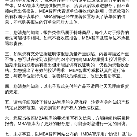
单位的中介服务方，MBA智库并非您与该单位达成交易订单的合同
主体。MBA智库为您提供报告展示、洽谈及后续跟进服务，但不直
接向您出售报告。MBA智库代表该单位接收您的款项，但该款项的
所有权属于该单位。MBA智库已经在显著位置标识了该单位的信
息，即您购买报告的订单合同对方主体。
二、您清楚的知道，报告类作品属于特殊商品，每个人对于报告的
看法可能很不相同。如您不喜欢该报告，MBA智库及该单位不承担
退款责任。
三、如果您有充分证据证明该报告质量严重缺陷、内容与描述严重
不符，您可以在收到该报告的24小时内向MBA智库提出投诉需求，
逾期未提出或者虽有提出但未能提供有效证明的，仍视为您验收合
格。如您提出了有效的投诉需求，MBA智库将积极认真的进行审
查，与该单位进行沟通，妥善解决后续更正、改进及售后事宜。
四、您清楚的知道，以电子形式交付的产品不适用七天无理由退货
的规定。
五、请您仔细阅读了解MBA智库的交易流程，注意有关的知识产权
约定及授权范围。切勿损害知识产权人的合法权益。
六、您应当按照MBA智库的要求填写有关信息，方能继续购买目标
报告。MBA智库为了更好的服务您，可能会对您进行一定的回访。
七、未尽事宜，以MBA智库网站公布的《MBA智库用户协议》及“协