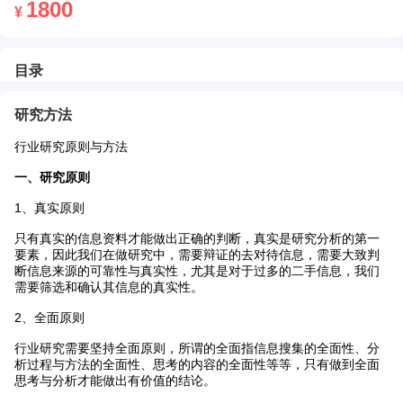
1800
¥
目录
Toggle
返
Zoom
Zoom
Too
研究方法
Sidebar
回
Out
In
行业研究原则与方法
一、研究原则
1、真实原则
只有真实的信息资料才能做出正确的判断，真实是研究分析的第一
要素，因此我们在做研究中，需要辩证的去对待信息，需要大致判
断信息来源的可靠性与真实性，尤其是对于过多的二手信息，我们
需要筛选和确认其信息的真实性。
2、全面原则
行业研究需要坚持全面原则，所谓的全面指信息搜集的全面性、分
析过程与方法的全面性、思考的内容的全面性等等，只有做到全面
思考与分析才能做出有价值的结论。