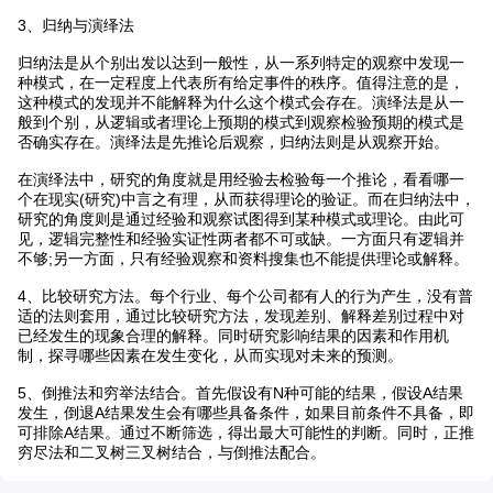
3、归纳与演绎法
归纳法是从个别出发以达到一般性，从一系列特定的观察中发现一
种模式，在一定程度上代表所有给定事件的秩序。值得注意的是，
这种模式的发现并不能解释为什么这个模式会存在。演绎法是从一
般到个别，从逻辑或者理论上预期的模式到观察检验预期的模式是
否确实存在。演绎法是先推论后观察，归纳法则是从观察开始。
在演绎法中，研究的角度就是用经验去检验每一个推论，看看哪一
个在现实(研究)中言之有理，从而获得理论的验证。而在归纳法中，
研究的角度则是通过经验和观察试图得到某种模式或理论。由此可
见，逻辑完整性和经验实证性两者都不可或缺。一方面只有逻辑并
不够;另一方面，只有经验观察和资料搜集也不能提供理论或解释。
4、比较研究方法。每个行业、每个公司都有人的行为产生，没有普
适的法则套用，通过比较研究方法，发现差别、解释差别过程中对
已经发生的现象合理的解释。同时研究影响结果的因素和作用机
制，探寻哪些因素在发生变化，从而实现对未来的预测。
5、倒推法和穷举法结合。首先假设有N种可能的结果，假设A结果
发生，倒退A结果发生会有哪些具备条件，如果目前条件不具备，即
可排除A结果。通过不断筛选，得出最大可能性的判断。同时，正推
穷尽法和二叉树三叉树结合，与倒推法配合。