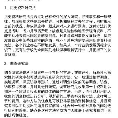
1、历史资料研究法
历史资料研究法是通过对已有资料的深入研究，寻找事实和一般规
律，然后根据这些信息去描述、分析和解释过去的过程，同时揭示
当前的状况，并依照这种一般规律对未来进行预测。这种方法的优
点是省时、省力并节省费用；缺点是只能被动地囿于现有资料，不
能主动地去提出问题并解决问题。只要是追溯事物发展轨迹，探究
发展轨迹中某些规律性的东西，就不可避免地需要采用历史资料研
究法。各个行业都在不断地发展，如果从一个行业的发展历程来认
识它，更有助于较为全面深刻地认识和理解该行业，并把握它的发
展脉搏。
2、调查研究法
调查研究法是科学研究中一个常用的方法，在描述性、解释性和探
索性的研究中都可以运用调查研究的方法。它一般通过抽样调查、
实地调研、深度访谈等形式，通过对调查对象的问卷调查、访查、
访谈获得资讯，并对此进行研究。调查研究是收集第一手资料用以
描述一个难以直接观察的群体的最佳方法。当然，也可以利用他人
收集的调查数据进行分析，即所谓的二手资料分析方法，这样可以
节约费用。这种方法的优点是可以获得最新的资料和信息，并且研
究者可以主动提出问题并获得解释，适合对一些相对复杂的问题进
行研究时采用。缺点是这种方法的成功与否取决于研究者和访问者
的技巧和经验。