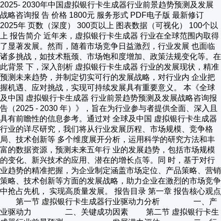
2025- 2030年中国虚拟银行卡生成器行业前景趋势预测及发展
战略咨询报 告 价格 1800元 服务形式 PDF电子版 最新修订
2025年 页数（深度） 300页以上 图表数据（可视化） 100个以
上 报告简介 近年来，虚拟银行卡生成器 行业在全球范围内取得
了显著发展。然而，随着市场竞争日益激烈，行业发展 也面临
诸多挑战，如技术瓶颈、市场饱和度增加、政策法规变化等。在
此背景 下，深入剖析 虚拟银行卡生成器 行业的发展现状，精准
预测未来趋势，并制定切实可行的发展战略，对行业内 企业把
握机遇、应对挑战，实现可持续发展具有重要意义。 本《全球
及中国 虚拟银行卡生成器 行业前景趋势预测及发展战略咨询报
告（2025 - 2030 年）》，旨在为行业参与者提供全面、深入且
具有前瞻性的信息参考。通过对 全球及中国 虚拟银行卡生成器
行业的详尽研究，我们将从行业发展历程、市场规模、竞争格
局、技术创新等 多个维度展开分析，运用科学的研究方法和丰
富的数据资源，预测未来五年行 业的发展趋势，包括市场规模
的变化、新兴技术的应用、潜在的增长点等。同 时，基于对行
业趋势的精准把握，为企业制定涵盖市场定位、产品策略、营销
策略、技术创新等方面的发展战略，助力企业在激烈的市场竞争
中抢占先机， 实现高质量发展。 报告目录 第一章 报告核心观点
第一节 虚拟银行卡生成器行业驱动力分析 一、产
业驱动力 二、关键成功因素 第二节 虚拟银行卡生