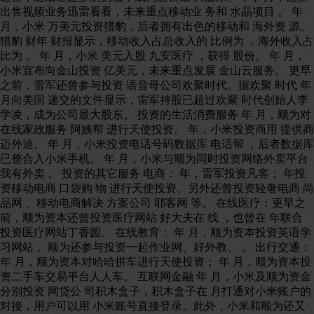
出售视频业务迅雷看看，未来重点移动业 务和 水晶项目 。 年
月，小米 万美元投资猎豹，后者拥有出色的移动和 海外资 源。
猎豹 财年 财报显示，移动收入占总收入的 比例为 ，海外收入占
比为 。 年 月，小米 美元入股 九安医疗 ，获得 股份。 年 月，
小米宣布向金山投资 亿美元，未来重点发展 金山云服务。 更早
之前，雷军还曾参与投资 语音母公司欢聚时代。据欢聚 时代 年
月向美国 递交的文件显示，雷军持股已超过欢聚 时代创始人李
学凌，成为公司最大股东。 投资的生活消费服务 年 月，顺为对
在线家政服务 阿姨帮 进行天使投资。 年，小米投资商用 提供商
迈外迪。 年 月，小米投资电话号码数据库 电话帮 ，后者数据库
已整合入小米手机。 年 月，小米与顺为同时投资网络外卖平台
我有外卖 。 投资的其它服务 电商： 年，雷军投资凡客； 年投
资移动电商 口袋购 物 进行天使投资。另外还曾投资轻奢电商 尚
品网 、移动电商解决 方案公司 耶客网 等。 在线医疗：更早之
前，顺为资本还曾投资医疗网站 好大夫在 线 ，也曾在 年联合
投资医疗网站丁香园。 在线教育： 年 月，顺为资本投资英语学
习网站 。顺为还参与投资一起作业网、好外教、 。 出行交通：
年 月，顺为资本对哈哈拼车进行天使投资； 年 月，顺为资本投
资二手车交易平台人人车。 互联网金融 年 月，小米及顺为资金
分别投资 网贷公 司积木盒子，积木盒子在 月打通对小米账户的
对接，用户可以用 小米账号直接登录。此外，小米和顺为还又