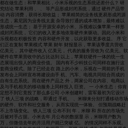
都在做生态：和苹果相比，小米乐视的生态系统还差什么？ 研
究结论 苹果利用 、 、 等产品形成封闭系统，通过 硬件产品带
动 内容消费，获得长期收益； 苹果精简的业务线更易形成闭源
生态，索尼因为业务线太庞 杂导致打通的成本增加，最终难以
形成统一生态； 基于开源安卓的小米、乐视难以像苹果一样形
成封闭系统， 它们的收入更多地依靠硬件来驱动。因此小米和
乐视都在积极投资 内容和硬件开发，以此获取更多收益。 序 它
们正在复制 苹果模式 苹果 财年 财报显示，苹果该季度共营收
亿美元， 其中硬件收入 亿美元， 代表的服务营收为 亿美元。软
硬件在苹果营收中的占比达到 以上，苹果软硬件一体的统一生
态展现出惊人的商业价值。 国内有不少科技公司同样在施行这
套商业模式。除了已经走在 路上的小米，乐视在一周前的手机
发布会上同样宣布将建设由手 机、汽车、电视共同组合而成的
自有生态系统。而在硬件产品之 外，两家公司在内容、电商以
及与手机相关的移动服务上同样投入 巨资。 一 小米生态：你肯
定想不到它竟投了那么多公司 小米创建时，雷军最初为它设计
了 铁人三项 的战略，即通过 手机、 、米聊来分别打通移动市场
的硬件、软件和社交服务， 从而实现统一体验。 但预期战略赶
不上市场变化。 铁人三项 公布不到 年，米聊 和 所在的市场先
后被对手占据。小米去年 月公布的数据显 示，米聊用户数为
万，但微信去年的月活用户就已突破 亿。 的情况同样不乐观。