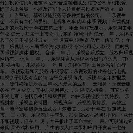
分别投资信用风险技术 公司合道融通以及 信贷公司草根投资。
除了以上领域，小米及雷军个人还曾参与投资房产酒店、旅
游、广告营销、基础设施服务等多种类型的公司。 二 乐视生
态：不只有宣传的手机、电视和汽车 内容体系 视频：主营视频
业务的乐视网于 年在国内上市， 年全 年财报显示，乐视网去年
营收 亿元，归属于上市公司股东的 净利润为 亿元。 年，乐视控
股子公司乐视影业成立， 年 月宣称 轮融资 亿元，估值 亿； 年
月，乐视以 亿人民币全资收购影视制作公司花儿影视，同时购
买乐视新媒体 股权。 音乐： 年 月，乐视音乐成立，股权归乐视
网所有。 体育： 年 月，乐视体育从乐视网拆出独立运营，其中
乐 视持股 ，乐视控股 。 年 月，乐视体育推出首款智能 自行
车。 乐视致新和云服务 乐视致新：乐视致新的业务包括电视、
电视盒子以及对应的销 售平台乐视商城。乐视 年全年财报显
示，硬件终端是乐视去年 收入最高的业务。 云服务：乐视云服
务在 年 月成立，其中乐视网持股 ，乐视控股持股 。 其它业务
乐视电商：包括乐生活和网酒网，均由乐视控股全资持股。 乐
视财富：乐视全资持股。 乐视汽车；乐视控股持股。 其他业
务：地产宏城鑫泰置业及西贝尔通信，后者于 年在 新加坡上
市。 三 小米、乐视表面学苹果，却更像索尼 起初只能在 下载音
乐和视频，但在 年 月，苹果推出了革命性的 ， 用户可以通过它
来购 买游戏和应用。 产生的收入由苹果和应用开发者三七分