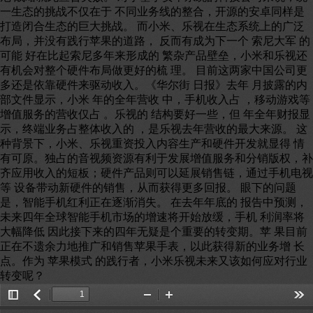
一生态的挑战不仅在于 不同业务线的整合，开源的安卓同样是
打造闭合生态的巨大挑战。 而小米、乐视在生态系统上的广泛
布局，并没有践行苹果的道路， 反而有成为下一个 索尼大军 的
可能 好在比起索尼多年来形成的 繁杂产品壁垒，小米和乐视还
有机会对整个硬件布局做更好的梳 理。 目前这两家中国公司更
多还是依靠硬件来驱动收入。《华尔街 日报》去年 月披露的内
部文件显示，小米 年的全年营收 中，手机收入占 ，移动游戏等
增值服务的营收仅占 。乐视的 结构要好一些，但 年全年财报显
示，终端业务占整体收入的 ，是乐视去年营收的最大来源。 这
种背景下，小米、乐视重资投入内容生产和硬件开发就显得 情
有可原。独占的音视频资源有利于发展增值服务和分销版权，补
齐应用收入的短板；硬件产品则可以延展销售链，通过手机电视
等 设备带动新硬件的销售，从而获得更多回报。 眼下的问题
是，智能手机红利正在逐渐消失。 在去年年底的 报告中预测，
未来四年全球智能手机市场的增速将开始放缓，手机 利润率将
大幅降低 因此接下来的四年无疑是个重要的转变期。苹 果目前
正在不遗余力地推广和销售苹果手表，以此获得新的业务增 长
点。作为 苹果模式 的践行者，小米乐视未来又该如何应对行业
转变呢？
Toggle
返
Zoom
Zoom
Too
Sidebar
回
Out
In