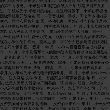
刷机精灵去年发布统计数据显示，新蜂 超越 成为 年刷机量最多
的第三方系统。 小米创立时制定的 铁人三项 战略没能齐头并
进，手机成为小 米绝对的核心。在这种背景下，小米在积极地
围绕手机展开战略布 局，丰富音视频、游戏、阅读等多项内容
生态，同时布局智能家 居、移动电商，另外还对内容制作及移
动互联网服务展开投资。 内容体系 视频： 年 月，小米及顺为资
本以 亿人民币入股爱奇 艺，成为爱奇艺第二大股东。同一月，
小米向优酷土豆注资千万美 元，优酷土豆的自制内容未来将出
现在小米的硬件终端。更早之 前，雷军个人还参与投资影视制
作公司华策影视。 音乐： 年 月，小米与百度音乐达成内容合
作； 年 月，小米及雷军个人的顺为资本投资移动电台应用荔枝
，后者未 来会与 深度整合。 游戏： 年 月，小米向游戏公司西
山居注资 万美元， 获得 的股权。此外，小米还持有游戏开发公
司掌趣科技的若干 股份。 阅读： 年 月，小米全资收购多看，后
者并入小米成为小 米的电子阅读业务。 年 月，小米推出 小米小
说 ，进入网络 文学市场。 智能家居和可穿戴设备 年 月，小米
以 亿元人民币入股家电厂商美的，获 得美的 股份。除此之外，
小米还先后投资小蚁科技、智米科 技、九安医疗等公司，分别
推出摄像头、空气净化器、血压计等设 备。 年 月，小米及顺为
资本投资华米科技，后者在同年 月推出 小米手环； 年 月，小米
投资美国可穿戴设备制造商 。 投资的上市企业 年 月，小米投资
迅雷，随后通过多次购股，成为迅雷最 大股东。今年 月，迅雷