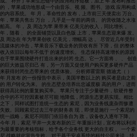
成。 补齐了苹果生态链中的应用程序短板，加上 年 发布时推出
的 ，苹果成功地形成一个由音乐、视 频、图书、游戏 应用构成
的内容系统。 年 月，革命性的 发布，上市前三天便卖出 万台。
年，苹果共售出 万台 ，几乎是一年前的两倍。 的营收随之水涨
船高。 年， 及 周边为苹 果带来 亿美元的收入，同比增长 。
年，随着 、 的全面铺货以及白色版 上市，苹果生态迎来爆 发。
及 周边在 年为苹果创收 亿美元，增幅高 达 。 尽管近几年受到
流媒体的冲击，苹果音乐下载业务的营收有所 下滑，但 的整体
收入依旧以每年不低于 的速度增长。 生态保持高速增长的原因
在于苹果围绕硬件打造出来的封闭 生态。它一方面将 、 、 创造
的巨大效益尽归己 有，另一方面又促使用户购买更多硬件产品
来获得封闭生态带来的 优质体验。 分析师霍雷斯 德迪尤（ ）
年 月发布 的一份报告中表示，美国半数以上的 购买者是由之前
的 用户转化为来。 的生态壁垒培养出忠诚度极 高的用户，进而
获得高比例的重复购买率。 苹果只专注于少量硬件，软硬件整
合中的不可控因素被尽可能 地降低，闭源生态更易实现。相比
之下，同样试图打造统一生态的 索尼，因为业务线庞杂而惨遭
失败。回顾索尼过去三年的财务表 现，即便是施行 一个索尼的
统一战略，索尼不同部门依旧各自为 政，设备收入逐年下降。
今年 月，索尼 平井一夫发布新的三 年重振计划，宣布将以利润
为最重要的考核指标，给予各个业务线 更大的自主权 。 一个索
尼 战略就此宣告失败。 对于基于安卓系统的科技公司来说，统