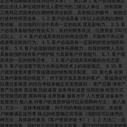
定后考虑降级甚至取消合作关系）： 第六条 1. 客户必须是独立
的企业法人单位或持有法人委托书的二级法人单位，持有国家
工商局正式批准的白酒销售营业执照，具有独立的账号，能独立
行使对外经营业务。 1. 2. 客户必须具备 1年以上的高档白酒销
售经验，在当地同行业中具有一定的知名 度及影响力。 2. 3. 客
户必须具备较强的资金实力，良好的财务状况，注册资金 100万
元以上。 3. 4. 客户必须具有良好的商业信用，不能有不良记录
或者商业欺诈行为。 4. 5. 客户必须具有一定面积的营业场所和
仓库。 5. 6. 客户必须较强的业务拓展能力，自有的销售人员应
具备较强的现有客户维护能 力及新客户开发能力。 6. 7. 客户愿
意承担一定的销售任务。 7. 8. 客户必须具有积极的合作态度。
8. 9. 客户必须遵守双方在商业和技术上的保密规定。 9. 10. 客
户愿意接受并遵守香溢酒业的销售相关制度。 10. 第七条 在第
五条约束标准的前提下，对于新开发及原有的客户，香溢酒业可
以通过多角度 的综合考核来确定其资质级别： 资产总额 净资产
资产负债率 营业额 回款速度 业务增长速度 信用担保 经营方式
管理规范程度 拥有终端 业界形象 服务水平 人力资源 设备条件
发展潜力 第八条 对客户的资质评级可以采用两种方法： 第八条
1. 方法一：选择考核因素，对不同的考核点确定级别，依据客
户能够满足这些考 核点的程度确定其等级（现阶段可以使用此
种方法，具体操作参见《客户资质评级 卡》） 1. 2. 方法二：选
择考核因素，同时对不同因素设定权重，通过对经销商或者销售