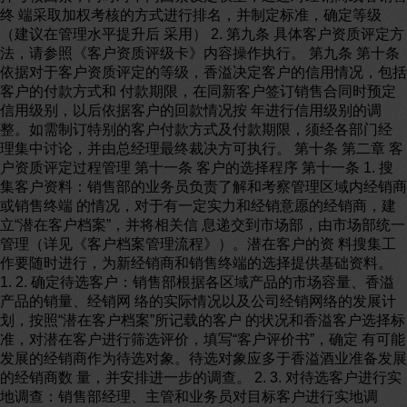
终 端采取加权考核的方式进行排名，并制定标准，确定等级
（建议在管理水平提升后 采用） 2. 第九条 具体客户资质评定方
法，请参照《客户资质评级卡》内容操作执行。 第九条 第十条
依据对于客户资质评定的等级，香溢决定客户的信用情况，包括
客户的付款方式和 付款期限，在同新客户签订销售合同时预定
信用级别，以后依据客户的回款情况按 年进行信用级别的调
整。如需制订特别的客户付款方式及付款期限，须经各部门经
理集中讨论，并由总经理最终裁决方可执行。 第十条 第二章 客
户资质评定过程管理 第十一条 客户的选择程序 第十一条 1. 搜
集客户资料：销售部的业务员负责了解和考察管理区域内经销商
或销售终端 的情况，对于有一定实力和经销意愿的经销商，建
立“潜在客户档案”，并将相关信 息递交到市场部，由市场部统一
管理（详见《客户档案管理流程》）。潜在客户的资 料搜集工
作要随时进行，为新经销商和销售终端的选择提供基础资料。
1. 2. 确定待选客户：销售部根据各区域产品的市场容量、香溢
产品的销量、经销网 络的实际情况以及公司经销网络的发展计
划，按照“潜在客户档案”所记载的客户 的状况和香溢客户选择标
准，对潜在客户进行筛选评价，填写“客户评价书”，确定 有可能
发展的经销商作为待选对象。待选对象应多于香溢酒业准备发展
的经销商数 量，并安排进一步的调查。 2. 3. 对待选客户进行实
地调查：销售部经理、主管和业务员对目标客户进行实地调