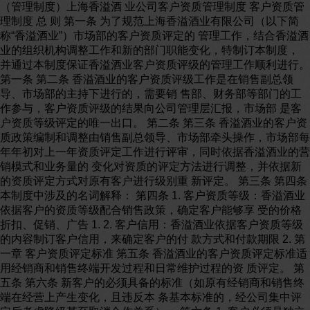
（管理制度）上海香溢酒 业公司客户资质管理制度 客户资质管
理制度 总 则 第一条 为了规范上海香溢酒业有限公司（以下简
称“香溢酒业”）市场部的客户资质评定的 管理工作，结合香溢酒
业的组织机构调整工作和新的部门职能变化，特制订本制度，
并通过本制度保证香溢酒业客户资质评级的管理工作顺利进行。
第一条 第二条 香溢酒业的客户资质评级工作是在销售副总领
导、市场部的主持下进行的，需要销 售部、财务部等部门的工
作参与，客户资质评级的结果向公司管理层汇报，市场部 是客
户资质等级评定的唯一出口。 第二条 第三条 香溢酒业的客户资
质政策编制和调整由销售副总领导、市场部牵头操作，市场部每
年年初对上一年资质评定工作进行评审，同时依据香溢酒业的营
销模式和业务量的 变化对资质的评定方法进行调整，并依据新
的资质评定方式对原有客户进行级别重 新评定。 第三条 第四条
本制度中涉及的名词解释： 第四条 1. 客户资质等级：香溢酒业
依据客户的资质等级配合销售政策，确定客户能够享 受的价格
折扣、促销、广告 1. 2. 客户信用：香溢酒业依据客户资质等级
的内容制订客户信用，来确定客户的付 款方式和付款期限 2. 第
一章 客户资质评定标准 第五条 香溢酒业的客户资质评定标准适
用经销商和销售终端开发过程和日常维护过程的资 质评定。 第
五条 第六条 新客户的必须具备的标准（如原有经销商和销售终
端在经营上产生变化，且违反本 条基本标准的，经公司集中评