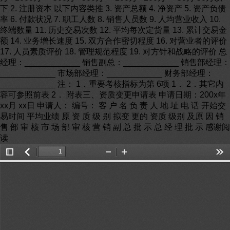
下 2. 注册资本 以下内容类推 3. 资产总额 4. 净资产 5. 资产负债
率 6. 付款状况 7. 职工人数 8. 销售人员数 9. 人均营业收入 10.
终端数量 11. 历史交易次数 12. 平均每次定货量 13. 累计交易金
额 14. 业务增长速度 15. 双方合作密切程度 16. 对营业者的评价
17. 人员素质评价 18. 管理规范程度 19. 对方针和战略的评价 总
经理：____________ 销售副总：____________ 销售部经理：
____________ 市场部经理：____________ 财务部经理：
____________ 注： 1．重要考核指标为第 6项 1． 2．其它内
容可参照前表 2． 附表三、资质变更申请表 申请日期：200x年
xx月 xx日 申请人： 编号： 客 户 名 负 责 人 地 址 电 话 开始交
易时间 平均业绩 原 资 质 级 别 拟变 更的 资质 级别 及原 因 销
售 部 审 核 市 场 部 审 核 营 销 副 总 批 示 总 经 理 批 示 感谢阅
读
Toggle
返
Zoom
Zoom
Too
Sidebar
回
Out
In