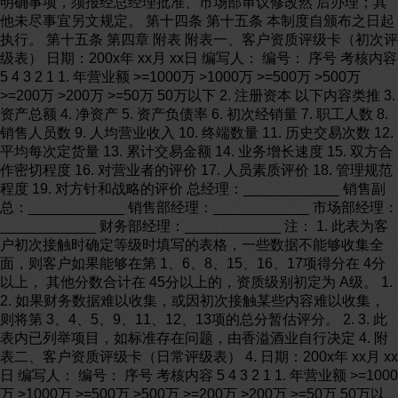
明确事项，须报经总经理批准、市场部审议修改然 后办理；其
他未尽事宜另文规定。 第十四条 第十五条 本制度自颁布之日起
执行。 第十五条 第四章 附表 附表一、客户资质评级卡（初次评
级表） 日期：200x年 xx月 xx日 编写人： 编号： 序号 考核内容
5 4 3 2 1 1. 年营业额 >=1000万 >1000万 >=500万 >500万
>=200万 >200万 >=50万 50万以下 2. 注册资本 以下内容类推 3.
资产总额 4. 净资产 5. 资产负债率 6. 初次经销量 7. 职工人数 8.
销售人员数 9. 人均营业收入 10. 终端数量 11. 历史交易次数 12.
平均每次定货量 13. 累计交易金额 14. 业务增长速度 15. 双方合
作密切程度 16. 对营业者的评价 17. 人员素质评价 18. 管理规范
程度 19. 对方针和战略的评价 总经理：____________ 销售副
总：____________ 销售部经理：____________ 市场部经理：
____________ 财务部经理：____________ 注： 1. 此表为客
户初次接触时确定等级时填写的表格，一些数据不能够收集全
面，则客户如果能够在第 1、6、8、15、16、17项得分在 4分
以上， 其他分数合计在 45分以上的，资质级别初定为 A级。 1.
2. 如果财务数据难以收集，或因初次接触某些内容难以收集，
则将第 3、4、5、9、11、12、13项的总分暂估评分。 2. 3. 此
表内已列举项目，如标准存在问题，由香溢酒业自行决定 4. 附
表二、客户资质评级卡（日常评级表） 4. 日期：200x年 xx月 xx
日 编写人： 编号： 序号 考核内容 5 4 3 2 1 1. 年营业额 >=1000
万 >1000万 >=500万 >500万 >=200万 >200万 >=50万 50万以