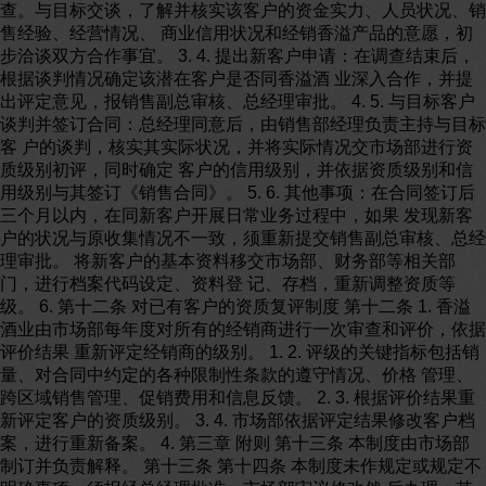
查。与目标交谈，了解并核实该客户的资金实力、人员状况、销
售经验、经营情况、 商业信用状况和经销香溢产品的意愿，初
步洽谈双方合作事宜。 3. 4. 提出新客户申请：在调查结束后，
根据谈判情况确定该潜在客户是否同香溢酒 业深入合作，并提
出评定意见，报销售副总审核、总经理审批。 4. 5. 与目标客户
谈判并签订合同：总经理同意后，由销售部经理负责主持与目标
客 户的谈判，核实其实际状况，并将实际情况交市场部进行资
质级别初评，同时确定 客户的信用级别，并依据资质级别和信
用级别与其签订《销售合同》。 5. 6. 其他事项：在合同签订后
三个月以内，在同新客户开展日常业务过程中，如果 发现新客
户的状况与原收集情况不一致，须重新提交销售副总审核、总经
理审批。 将新客户的基本资料移交市场部、财务部等相关部
门，进行档案代码设定、资料登 记、存档，重新调整资质等
级。 6. 第十二条 对已有客户的资质复评制度 第十二条 1. 香溢
酒业由市场部每年度对所有的经销商进行一次审查和评价，依据
评价结果 重新评定经销商的级别。 1. 2. 评级的关键指标包括销
量、对合同中约定的各种限制性条款的遵守情况、价格 管理、
跨区域销售管理、促销费用和信息反馈。 2. 3. 根据评价结果重
新评定客户的资质级别。 3. 4. 市场部依据评定结果修改客户档
案，进行重新备案。 4. 第三章 附则 第十三条 本制度由市场部
制订并负责解释。 第十三条 第十四条 本制度未作规定或规定不