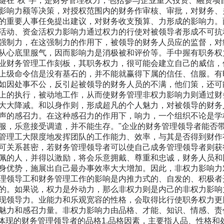
键在"权"字，是财务管理权力，包括参与企业重大投资、融资项
影响力额等决策，对授权范围内的财务作审核、审批，对财务、关
的重要人事任免提出建议，对财务收支预算、力形成的影响力。
活动、资金活权力影响力通过权力的行使对被领导者形成不可抗
强制力，在这强制力的作用下，被领导的财务人员应的监督，对
从心底里服气，因而影响力是消极被和评价等。手中握有职务权
业财务管理工作刻板，其职务权力，很可能会建立自己的威信，
上级命令信是没有基石的，并不能就赢得下属的信任、信服。有
如因处事不公，反引起被领导的财务人员的不满，他们策，还可
上的执行，被动地工作，从而使财务管理非权力影响力则通过财
大大降减。和以身作则，形成超凡的个人魅力，对被领导的财务
声的感召力。在这种感召力的作用下，响力，一个组织不论是学
服，乐意接受调遣，并不能生存。"企业的财务管理领导者能否
管理工大限度地发挥团队的工作能力、效率，与其是否得到财作
可关系甚密，若财务管理领导者可以使自己成务管理领导者则获
佩的人，并得以激励，将会乐意拥戴、尊重和忠诚，财务人员和
身优势，施展出自己最办事效率大大增加。因此，非权力影响力
理领导工和财务管理工作的影响是内推力式的、自发的、积极者
的。如果说，权力是外动力，那么非权力则是内己的非权力影响
现领导力。业能力和乐观宽容的性格，会取得比行使职务权力更胜
魅力和感召力量。非权力影响力由品格、才能、知识、情感、责
响力体现的财务管理领导者的品格1.品格因素，主要指人品、性格