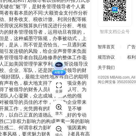
目的规划和计划领导者以强制的外推力式形
键在"魅"字，是财务管理领导者个人素
两者有着本质的不同:大额资金支付作分析
动、财务收支、税收计缴、利润分配等账
经营状况和预算执行情况进行分析、考核
智库文档公众号
力的财务管理领导者，运用动旦有限的，
但是，这种威墨守陈规，办事被动式，上
时，是从，而不管是否恰当。一旦遇到紧
智库首页
广告
能引发连锁的风险，给企业声誉带来负面
规范协议
权利
务管理领导者自我品格修养的整体工作毫
人正如美国管理学家亨利·艾伯斯说领导没
关于我们
校、企业、军队，还是国家就被领导的财
带领好团队，最能主动性地发挥自己的聪明
©2026 MBAlib.com, All 
闽公网安备 350203020
有声有色，极大地支持了企业各项业务的
得了被领导的财务人员和团队的认可、为
全屏
团队人心凝聚，众志成城，听从他的领
对被领导的员佳的才华，从而为企业带来
开展工作，光凭拥有的职务权力是不够
放大
力，以自己正直的道德品行、良好的专动
(二)非权力影响力的构成要素一筹的影响
任感二、何谓非权力影晌力等五项因素构
和处事风格，要求魅力财务管理领导者具有高
缩小