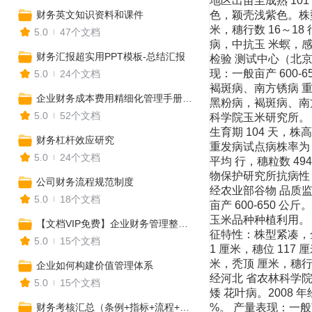
财务英文知识资料和课件
5.0
47个文档
财务汇报超实用PPT模板-总结汇报
5.0
24个文档
企业财务成本费用精细化管理手册，全套模板工具一键收藏！（比裁员更有效）
5.0
52个文档
财务杠杆效应研究
5.0
24个文档
公司财务流程规范制度
5.0
18个文档
【文档VIP免费】企业财务管理整套表格大全（报告表+结存表+明细表+统计表......）
5.0
15个文档
企业如何构建价值管理体系
5.0
15个文档
财务考核汇总（条例+指标+流程+方法+培训+制度+方案）