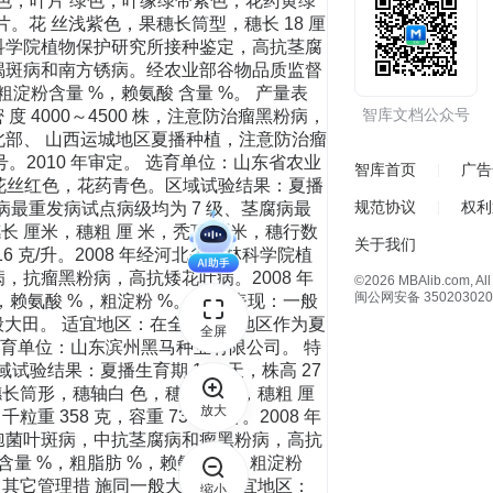
智库文档公众号
智库首页
广告
规范协议
权利
关于我们
©2026 MBAlib.com, All 
闽公网安备 350203020
全屏
放大
缩小