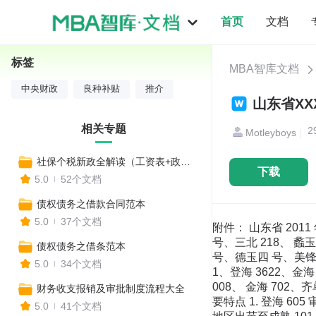
首页
文档
标签
MBA智库文档
中央财政
良种补贴
推介
山东省XX
相关专题
2
Motleyboys
|
社保个税新政全解读（工资表+政策变化+收入对比+报税流程+合理避税+常见社保问题等实用工具）
下载
5.0
52个文档
债权债务之借款合同范本
5.0
37个文档
附件： 山东省 2011 年中央财政玉米良种补贴项目推介品种 一、推介品种（46 个） 登海 605、鲁单 818、黑马 603、济玉 1 号、三北 218、 蠡玉 37、农华 101、登海 662、德利农 988、津北 288、德 瑞 66、奥玉 12、鲁单 6041、天泰 33 号、振杰 5 号、德玉四 号、美锋 0808、丰玉 4 号、登海 661、威玉 308（春玉米）、 郑单 958、浚单 20、金海 5 号、农大 108、鲁单 981、登海 3622、金海 604、莱农 14 号、振杰 2 号、金惠 1 号、丹玉 86 （春玉米）、天泰 14 号、中科 11 号、聊玉 20、丰聊 008、 金海 702、齐单 1 号、蠡玉 35、先玉 335、聊玉 22 号、淄 玉 14、振杰 4 号、天泰 55、泰玉 14 号。 二、推介品种主要特点 1. 登海 605 审定编号：国审玉 2010009。2010 年审定。 育种单位：山东登海种业股份有限公司。 特征特性：在黄淮海地区出苗至成熟 101 天，比郑单 958 晚 1 天，需有效积温 2550℃左右。幼苗叶鞘紫色，叶片 绿色，叶缘绿带紫色，花药黄绿色，颖壳浅紫色。株型紧凑， 株高 259 厘米，穗位高 99 厘米，成株叶片数 19～20 片。花 丝浅紫色，果穗长筒型，穗长 18 厘米，穗行数 16～18 行， 穗轴红色，籽粒黄色、马齿型，百粒重 克。经河北省 农林科学院植物保护研究所接种鉴定，高抗茎腐病，中抗玉 米螟，感大斑病、小斑病、矮花叶病和弯孢菌叶斑病，高感 瘤黑粉病、褐斑病和南方锈病。经农业部谷物品质监督检验 测试中心（北京）测定，籽粒容重 766 克/升，粗蛋白含量 %，粗脂肪含量 %，粗淀粉含量 %，赖氨酸 含量 %。 产量表现：一般亩产 600-650 公斤。 栽培技术要点：在中等肥力以上地块栽培，每亩适宜密 度 4000～4500 株，注意防治瘤黑粉病，褐斑病、南方锈病 重发区慎用。 适宜地区：适宜在山东、河南、河北中南部、安徽北部、 山西运城地区夏播种植，注意防治瘤黑粉病，褐斑病、南方 锈病重发区慎用。 2．鲁单 818 审定编号：鲁农审 2010005 号。2010 年审定。 选育单位：山东省农业科学院玉米研究所。 特征特性：株型紧凑，全株叶片数 20-21 片，幼苗叶鞘 紫色，花丝红色，花药青色。区域试验结果：夏播生育期 104 天，株高 274 厘米，穗位 109 厘米，倒伏率 %、倒折率 %，大斑病和锈病最重发病试点病级均为 7 级、茎腐病最 重发病试点病株率为 %、粗缩病最重发病试点病株率为 %；果穗筒形，穗轴红色，穗长 厘米，穗粗 厘 米，秃顶 厘米，穗行数平均 行，穗粒数 494 粒，籽 粒黄色、半马齿型，出籽率 %，千粒重 356 克，容重 716 克/升。2008 年经河北省农林科学院植物保护研究所抗病性 接种鉴定：中抗小斑病，感大斑病和弯孢菌叶斑病，高抗茎 腐病，抗瘤黑粉病，高抗矮花叶病。2008 年经农业部谷物 品质监督检验测试中心（泰安）品质分析：粗蛋白含量 %， 粗脂肪 %，赖氨酸 %，粗淀粉 %。 产量表现：一般亩产 600-650 公斤。 栽培技术要点：适宜密度为每亩 5000 株。其它管理措 施同一般大田。 适宜地区：在全省适宜地区作为夏玉米品种种植利用。 3．黑马 603 审定编号：鲁农审 2010002 号。2010 年审定。 选育单位：山东滨州黑马种业有限公司。 特征特性：株型紧凑，全株叶片数 20 片，幼苗叶鞘淡 紫色，花丝红色，花药黄色。区域试验结果：夏播生育期 107 天，株高 271 厘米，穗位 117 厘米，倒伏率 %、倒折率 %，锈病最重发病试点病级为 9 级；果穗长筒形，穗轴白 色，穗长 厘米，穗粗 厘米，秃顶 厘米，
债权债务之借条范本
5.0
34个文档
财务收支报销及审批制度流程大全
5.0
41个文档