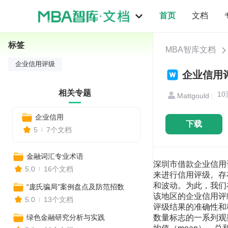
首页
文档
标签
MBA智库文档
企业信用评级
企业信用评
相关专题
10
Mattgould
|
企业信用
下载
5
7个文档
金融词汇专业术语
深圳市借款企业信用
5.0
16个文档
来进行信用评级。存
和波动。为此，我们
“庞氏骗局”案例盘点及防范招数
该地区的企业信用评
5.0
13个文档
评级结果的准确性和
绿色金融研究分析与实践
数量标志的一系列观