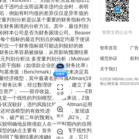
峰度（kurtosis）。 剖面分析法直观地给出
近于违约企业而远离非违约企业时，表明
陷，例如有时均值的差异仅仅是异常值的
变量判别分析是以某个重要的财务指标作为
生财务困境的分析方法。其中，最佳判别
智库文档公众号
本公司是否为财务困境公司。 Beaver
，每个指标的最近判别点的确定均基于使误
时仅一个财务指标就可能达到较好的效
智库首页
广告
财务比率容易被操纵，从而影响预测结果
规范协议
权利
分析法 多变量判别分析（Multivari
人信用状况的若干指标（如借款企业的各种财务比率）
关于我们
准值（Benchmark）相比较来决定其
模型，其中最著名的当属Altman(19
©2026 MBAlib.com, All 
闽公网安备 350203020
了多个财务比率，经过数理统计筛选，建立了著
总资产； ——留存收益／总资产； ——EB
全屏
 这是一个线性的判别模型。一般来说，Z值
况较好，违约风险比较小。Altman运用
man还对该模型的有效性进行了检验，发现该
放大
，破产前二年的预测准确率为82％。 Z
以较明确地反映借款人在一定时期内的信用
模型的缺点主要有：首先，模型属于线性判
削弱了预测结果的准确程度；其次，它只
缩小