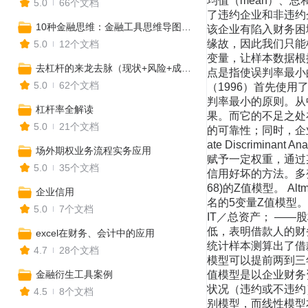
均值（mean）、总和
5.0
66个文档
了违约企业和非违约
10种金融思维：金融工具思维导图、投资战略思维、融资租赁、互联网金融、资产证券化、信用风险与系统性风险
该企业有陷入财务困
缘故，因此我们只能
5.0
12个文档
变量，让样本数据根
去杠杆的来龙去脉（现状+风险+成因+分析报告等）
点是指使误判率最小
5.0
62个文档
（1996）首先使
判率最小的原则。从
杠杆率全解读
果。而它的不足之处
5.0
21个文档
的可靠性；同时，企业
ate Discrim
场外期权业务流程实务应用
赋予一定权重，通过
5.0
35个文档
信用好坏的方法。多
68)的Z值模型。 
企业信用
名的5变量Z值模型。
5.0
7个文档
IT／总资产； —
低，表明借款人的财
excel在财务、会计中的应用
统计样本测算出了借款
4.7
28个文档
模型可以提前两到三
金融衍生工具案例
值模型是以企业财务
状况（违约或不违约
4.5
8个文档
别模型，而线性模型