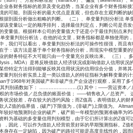
（sum）、方差和标准差（variance）、偏度（skewness）、
企业各财务指标的差异及变化趋势，当某企业有多个财务指标接
境的可能。剖面分析的最大优点是直观，但也存在主观判断的缺
根据剖面分析做出粗略的判断。 （二）、单变量判别分析法 单
据该变量以一定的顺序排列，选择最佳判定点，判断公司是否发
的变量值。根据样本公司的变量值大于还是小于最佳判别点来判别样
用了单变量判别分析法，在他的论文里，财务指标都是单独使用的
中，我们可以看出，单变量判别分析法的可操作性很强，而且有
在于：该方法是基于单个财务指标的分析，而现实中模型重要的
的财务特征不大可能只由一个变量充分反映出来。 （三）、多元判别
inant Analysis，MDA）是将反映借款人经济状况或影响借款
某些特定方法得到能够反映其信用状况的信用综合分值，并将其与基
变量判别分析实质上是一类以借款人的特征指标为解释变量的计量经济
Altman于1968年对美国破产和非破产生产企业进行观察，采用
其判别函数如下： ……………………(1) 其中：——营运资本／
—股权的市场价值／总负债的账面价值； ——销售收入／总资产。
务状况较差，存在较大的违约风险；而Z值高，表明借款人的财务状
人Z值的临界值，(破产)下限值为，(非破产)上限值为。 Alt
年较好地预测到企业的破产，破产前一年模型的预测准确率为95％
资料为基础的多变量信用判别模型，由于它们所计算出的Z值可
），因此，可以作为借款人经营前景好坏的早期预测指标。Z值
本身存在一定缺陷，因为破产的路径可能是高度非线性的，因而