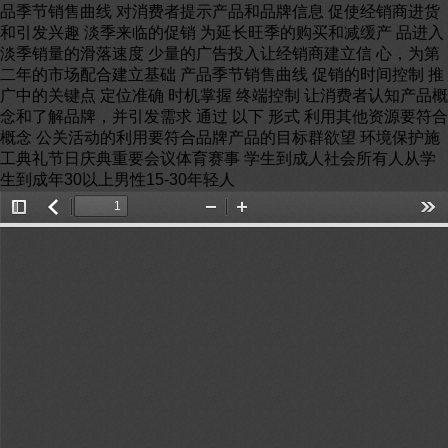
品季节销售曲线 对消费者提示产品和品牌信息 促使经销商进货
和引发兴趣 淡季来临的促销 为延长旺季的购买和减缓产 品进入
淡季销量的滑落速度 少量的广告投入让经销商建立信 心，为第
二年的市场配合建立基础 产品季节销售曲线 促销的时间控制 推
广中的关键点 定位准确 时机掌握 终端控制 让消费者认知产品概
念和了解品牌，并引发需求 通过 以下 形式 利用其他资源要符合
概念 公关活动的利用要符合品牌产品的目标群欲望 环境保护施
工典礼节日庆典重要会议体育赛事 学生到成人社会所有人从学
生到成年30以上男性15-30年轻人
Toggle
返
Zoom
Zoom
Too
Sidebar
回
Out
In