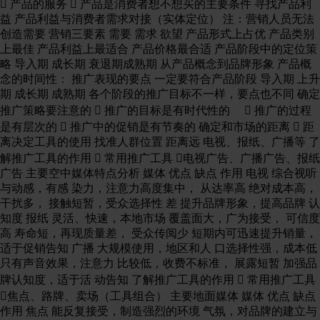
 产品的服务  产品是消费者想不想买的主要条件 寻找产品利
益 产品利益与消费者需求对接（实体定位） 注：营销人员无法
创造需要 营销三要素 需要 需求 欲望 产品形式上占优 产品类别
上最佳 产品利益上最适合 产品价格最合适 产品阶段中的定位策
略 导入期 成长期 衰退期成熟期 从产品概念到品牌形象 产品概
念的时间性： 推广表现的要点 一定要符合产品阶段 导入期 上升
期 成长期 成熟期 各个阶段的推广目标不一样，要点也不同 确定
推广策略要注意的  推广的目标是有时代性的  推广的过程
是有层次的  推广中的促销是有节奏的 确定和市场的距离  距
离决定工具的使用 找准人群位置 距离远 电视、报纸、广播等 了
解推广工具的作用  常用推广工具 电视广告、广播广告、报纸
广告 主要空中媒体特点分析 媒体 优点 缺点 作用 电视 综合视听
与动感，有感 染力，注意力高度集中， 从达率高 绝对成本高，
干扰多， 接触短暂，受众选择性 差 提升品牌形象，提高品牌 认
知度 报纸 灵活、快速，本地市场 覆盖面大，广为接受， 可信度
高 寿命短，再现质量差， 受众传阅少 短期内可迅速提升销量，
适于促销告知 广播 大规模使用，地区和人 口选择性强，成本低
只有声音效果，注意力 比较低，收费不标准， 展露短暂 加强品
牌认知度，适于活 动告知 了解推广工具的作用  常用推广工具
焦点、路牌、卖场（工具组合） 主要地面媒体 媒体 优点 缺点
作用 焦点 能反复接受，制造强烈的环境 气氛，对品牌的建立与