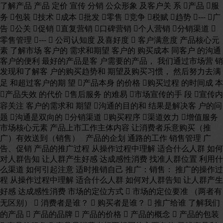
了解产品 产品 定价 宣传 分销 公众形象 及客户关 系 产品 服
务 包装 技术 成本 批发 零售 竞争 税赋 趋势 --- 广
告 公关 促销 直复营销 口碑营销 个人营销 分销渠道 
零售管理 ---  公司认知度 及喜好度  客户满意度 产品核心元
素 了解市场 客户的 需求和期望 客户的 购买成本 同客户 的沟通
客户的便利 最好的产品是客 户需要的产品， 我们通过市场营 销
发现和了解客 户的购买趋势和 期望及购买习惯， 然后努力去满
足 和超过客户的期 望 产品本身 的价格 购买过程 的时间成 本
产品失效 的代价 售后服务 的难易 市场宣传的手 段 宣传内
容关注 客户的需求和 期望 沟通的目的和 结果是解决客 户的问
题 沟通是双向的 分销渠道 购买程序 渠道效力 增值服务
市场核心元素 产品上市工作主体内容 让消费者乐意购买（推
广）有效送到（销售） 产品的企划 通路的工作 销售管理 广
告、促销 产品的推广过程 从操作过程中理解 适合什么人群 如何
对人群告知 让人群产生好感 达成感性消费 找准人群位置 利用什
么渠道 如何引起注意 适时推销自己 推广：销售： 推广的操作过
程 从操作过程中理解 适合什么人群 如何对人群告知 让人群产生
好感 达成感性消费 市场的定位方式  市场的定位要准 （两者有
无区别）  消费者是谁？  购买者是谁？  推广给谁 了解我们
的产品  产品的品牌  产品的价格  产品的概念  产品的包装