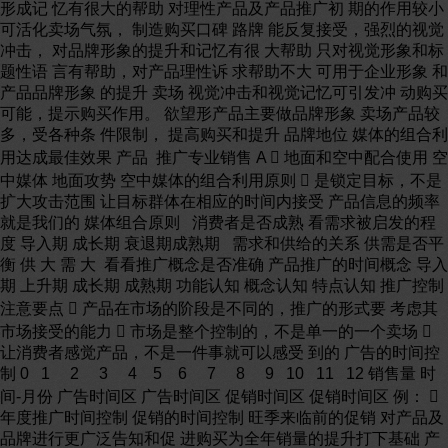
形成记 忆有很大的帮助 对理性产品及产品推广初 期的作用较小
可活化卖场气氛， 制造购买口碑 路牌 能反复接受，强烈的视觉
冲击， 对品牌形象的提升和记忆有很 大帮助 只对视觉形象和标
题性语 言有帮助，对产品理性诉 求帮助不大 可用于企业形象 和
产品品牌形象 的提升 卖场 视觉冲击和视觉记忆可引发冲 动购买
可能，提示购买作用。 欲望形产品主要做品牌形象 卖场产品较
多，受各种条 件限制， 提高购买和提升 品牌地位 媒体的组合利
用达成最佳效果 产品 推广专业销售 A  地面和空中配合使用 空
中媒体 地面攻势 空中媒体的组合利用原则  是锁定目标，不是
扩大攻击范围 让目标群体在相应的时间内接受 产品信息的频率
就是我们的 媒体组合原则 消费者是否成熟 看需求被启发的程
度 导入期 成长期 衰退期成熟期 需求和供给的关系 供需是否平
衡 供 大 需 大 看看推广概念是否准确 产品推广的时间概念 导入
期 上升期 成长期 成熟期 功能认知 概念认知 特点认知 推广控制
注意要点  产品在市场的阶段是不同的，推广的形式要 考虑其
市场接受的能力  市场是整个控制的，不是单一的一个卖场 
让消费者感觉产品，不是一件事就可以感受 到的 广告的时间控
制 0 1 2 3 4 5 6 7 8 9 10 11 12 销售量 时
间-月份 广告时间区 广告时间区 促销时间区 促销时间区 例： 
年度推广时间控制 促销的时间控制 旺季来临前的促销 对产品及
品牌进行更广泛告知和促 进购买为全年销量的提升打下基础 产