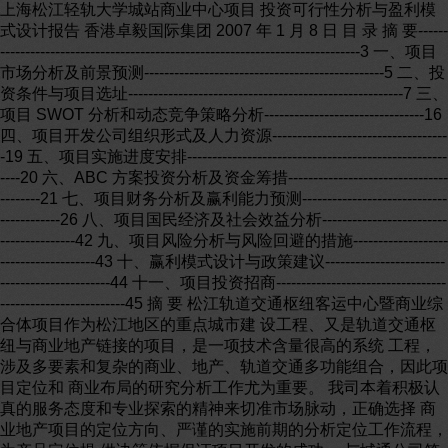
上海松江轻轨大学城站商业中心项目 投资可行性分析与盈利模式设计报告 香港卓毅国际集团 2007 年 1 月 8 日 目 录 摘 要------------------------------------------------------------------------------3 一、项目市场分析及前景预测------------------------------------------------5 二、投资条件与项目选址-------------------------------------------------------7 三、项目 SWOT 分析和动态竞争策略分析--------------------------------16 四、项目开发公司组织形式及人力资源------------------------------------19 五、项目实施进度安排--------------------------------------------------------20 六、ABC 方案投资分析及资金筹措----------------------------------------21 七、项目财务分析及赢利能力预测-----------------------------------------26 八、项目国民经济及社会效益分析----------------------------------------42 九、项目风险分析与风险回避的措施--------------------------------------43 十、赢利模式设计与政策建议----------------------------------------------44 十一、项目投资招商-----------------------------------------------------------45 摘 要 松江轨道交通枢纽客运中心暨商业综合体项目作为松江地区的重点城市建 设工程、又是轨道交通枢纽与商业地产链接的项目，是一项技术含量很高的系统 工程，涉及多要素和复杂的商业、地产、轨道交通多功能组合，因此项目定位和 商业布局的研究分析工作尤为重要。 我司本着积极认真的服务态度和专业探索的精神来切准市场脉动，正确选择 商业地产项目的定位方向、严谨的实施前期的分析定位工作流程，为产品定位提 供决策依据保证项目开发的成功。 与城通公司签订合同后,香港卓毅国际集团公司高度重视实施工作,在调研分 析的工作过程中，我们采用国际上标准规范的麦肯锡模型论证研究并实际模拟演 练;在业态设计方面,我们详细调研了批发与零售市场,运用杨宝民先生独创的洋 流商业布局理论，拟定了不同的业态方案。业态规划的目的如下: 1、为项目提供合理的商业组合方案，奠定繁荣持久经营的基石。 2、指导招商工作的有序进行，明确招商目标和后期经营管理方向。 3、为销售提供可以向投资者解释描绘的商业前景，支撑销售工作进行。 4、通过业态方案的设计确定项目赢利模式和资金回收的方式。 我们不仅调研了松江区批发与零售商业,而且根据商业网点规划,对松江商业 走势进行判断。我们认为本项目在松江新城乃至松江周边都具有最佳商业价值, 希望未来把握轨道交通开通后商机,通过良好策划形成顾客消费目的地目的地。 根据项目特点,我们还组织力量系统调研了上海轨道交通物业典型项目,我们 对上海龙之梦购物中心(轨道交通物业)和松江开元地中海项目进行了专题分析, 形成了专题考察报告。龙之梦与本项目原来的建筑设计方案非常相识,都是封闭 的室内空间。龙之梦的考察表明轨道交通只是商业物业成功的必要条件不是充分 条件,从可持续经营角度论证商业物业有利于项目成功。开元地中海项目表明,成 功的投资策略是部分物业例如住宅类物业可以提前收回投资,商业物业需要市场 培育期进行保留经营。 卓毅公司提出了三个业态方案 主要内容 特点 A 购物中心、空中步行街、酒店式公寓等组合 面积24万平方米,此外建议做2万平方米空 中花园(不含地下室和交通物业面积) 商业以零售为主,物业功 能由零售物业和公寓酒店 组合而成 B 批发面积7万平方米,空中步行街3万平方米, 餐饮1万平方米,公寓2万平方米,此外空中花 园2万平方米,投资规模最小。 商业批发为主,配备酒店 式公寓,空中花园和餐饮, 提升批发市场档次 C 建筑形态和面积与A方案基本相同,商业经 营以批发为主,突出电子批发业态. 建筑形态与A方案相同,是 第三代购物中心环境的批 发市场 A B C 三个业态方案（以及D原方案）的各项经济指标 总建筑 面积（万 平方米） 总投资 成本（亿 元） 可销售面 积（万平 方米） 销售总 额（亿元） 可出租 面积 （万平 方米） 出租收 入年 （万元） A 26 10．8 13 12 4320 B 请缩减B方案面积,住宅减少3万平方米,批发面积减少3万平方 米共减少到20万平方米 C 27 11．4 10 11．6 13 4745 D原 方 案 47 其 中 地 下 7 预计 18 亿元。 ABC方案以及原方案的比较分析表明,第一 根据未来五年松江经济发展趋势, 本地块商业价值的提升是大家的共识,因此,本项目土地必须整体变性,成为商住 用地。 第二从投资回报角度,在本地块达到较高容积类,建设商业物业和酒店式公寓 相互结合,购物中心与步行街结合的A方案投资效益最大,在业态发生变化情况 下,A和C方案业态可以部分互换或根据当时市场情况灵活调整。 A方案的投资精髓特别强调可以销售的物业例如酒店式公寓和空中步行街 等,改变了原来方案无法收回投资的缺点。 根据我们实际调查深圳福田交通枢纽中心的操作模式,深圳市财政全额拨款 7亿元人民币投资兴建,已经处于封顶。该项目缺点是没有充分挖掘商业价值,作为 社会公益事业来投资,政府委托下属企业全额投资持有物业。 B方案投资规模较小,在现有基础上,建筑面积13万基础上,总投资最小可以达 到XX 亿元左右,与深圳项目投资金额基本相同。 根据A方案我们的项目投资规模要达到12亿元,利用可销售物业至少可以回 收8亿元以上投资,同时为社会增加了文化活动中心、博物馆等公益设施。因此A 方案投资收益优于深圳等地同类项目。 通过对项目的系统分析，我们认为本项目地理位置优越，属于一个开发前 景非常好的难得的交通综合体项目，短期的市场销售风险和中长期的招商租赁风 险较小。结论 1 经估算，项目 A 的静态和动态经济效益指标最好，能够挖掘最 大经济效益。 结论 2 项目经营的五年预测中,首先经营批发业态,待周边 3 公里半径达到 20 人口后,逐步转型为零售业态为主。B 方案是投资规模最小的方案,在经济收益 方面挖掘利润不如 A 方案,但是具备较小投资规模比较良好投资前景。在没有外 来大型投资公司介入前提下选择 B 方案。 结论 3 土地整体变性为商住用地,此工作建议轨道公司优先向政府提出,土地 变性后,建议采取面向投资者的招商活动。 鉴于本项目的盈利前景,本项目商业物业部分具备吸引外来投资商的前景,因 此本项目在赢利模式上远远超越原来投资公司所做的建筑方案和盈利模式。 一、项目市场分析与前景预测 1.松江住宅市场分析与项目酒店式公寓定位 在一系列稳定房价的宏观调控措施下，房地产市场健康发展，政策效应逐步 显现。2005 年全年实现房地产业增加值 亿元，比上年增长 %。完成商 品房投资 亿元，增长 %；商品房施工面积 万平方米，增长 58%，其中新开工面积 万平方米；竣工面积 万平方米。房价基本 维持稳定，未出现明显波动，销售量有所萎缩。期房销售面积 万平方米， 下降 %，销售额 亿元，下降 %；现房销售面积 万平方米， 增长 %，销售额 亿元，增长 %；年末商品房空置面积 万平 方米。存量房交易平稳，全年二手房成交过户面积（单向） 万平方米，交 易金额 亿元。 2. 松江酒店市场前景及项目酒店定位 松江是上海的重要旅游目的地，也是重要的商务商贸区域，各个酒店经营情 况较好。未来五至十年。各种旅游商务商贸客流将持续增长。至 2012 年将增至 300 万人次。轻轨通车后大量的区内外客流急剧增加。尤其是轨道-公交的换乘枢 纽周边。各种酒店会应运而生，我们认为轨道-公交周边的酒店市场需求，主要 以经济型和商务型为主，经过调研测算，大约至少要增加 0。3-0。6 左右。 2．1、酒店市场状况： 2．1．1、各酒店的开房率： 开房率/ 年 价 格 元/天 星级 位置 开元大酒店 60 688 5 松江区人民北路 1799 号 新晖豪生 55 598 4 松江新区文诚路 765 号 迪文宾馆 57 130 无 松江新区西林北路 1777 弄 8 号 松江宾馆 80 190 2 松江区中山东路 298 号 凌江宾馆 60 178 准 3 松江区翔峰路 红楼宾馆 51 460 3 松江区普照路 1 号 加加村 63 218 无 松江区华亭老街店 如家快捷酒 店松江方舟 园店 72 187 快 捷 经 济型 松江区荣乐中路 12 弄 282 号 江诚商务宾 馆 55 318 2 松江新区南其昌路 300 号 红与蓝大酒 店 50 218 2 松江人民北路 211 号 富悦宫商务 酒店、 57 258 准 4 松江新区谷阳北路商业广 场 371 弄 78 号 高唐宾馆 65 100 无 松江区环城路 240--242 号 2．1．2、酒店情况的特征分析 松江的各类酒店大约至少二十六家，各星级不齐全。松江区老成区里几乎没有四 星级以上的高星级酒店，松江新区的各类酒店宾馆因新区客流少非商贸旅游主要 目的地，旅客不足。原来也是没有高星级酒店，自从开元大酒店和新晖豪生大酒 店开业以来，高端旅客才不用去老城区里。但是从发展的形势分析，松江四星级 以上的高星级酒店还是不够，尤其是在本项目的交通枢纽区域，高星级酒店和商 务型酒店是必备的，另外，交通枢纽位置的快捷经济型酒店，例如如家、速 8、 格林豪泰、锦江之星等等，都是比较适合的酒店类型。 3.松江酒店式公寓及本项目市场定位 松江新区酒店公寓和公寓市场情况 调查显示，松江的公寓物业市场对比住宅来说是比较受欢迎的，已经交付入 住和正在销售的都比较旺势，因小户型总价低又有厨房卫生间甚至阳台的物业倍 受年轻人和外来人口的欢迎。市场显示几乎是供不应求的。上海市内的大量的工 薪人员受购买力局限，只好到郊区寻找这种房子居住，轻轨开通后，这样的需求 者会随之而来，目前松江市内的几处公寓——开元地中海、松云水苑、泰晤士小 镇、湖畔天地等都是百分之六十以上。而开元地中海、泰晤士小镇销售比较早的 几乎是百分之百。 名称 占地 建面 位置 类型 套数 面积 平米 售价 元 / 平 米 销售率 开元地中 海 60697 280000 新 松 江 路 926 号 单身公寓 酒店公寓 498 104 28 至 45 7200 售完 售完 松云水苑 :200000 360000 谷 阳 路 文 翔 路 单身公寓 106 36-60 6500 60% 蓝桥公寓 文 诚 路 单身公寓 174 35-65 68% 泰晤士小 镇 玉树路 商住公寓 单身公寓 88 125 55-80 45-75 90% 丁香花园 三新北 路 单身公寓 40-70 55% 酒店式公寓特征分析 2004 年流行“小户型”即酒店式公寓，2005 年小户型依然表现强眼，在 2006 年酒店式公寓仍然有较大的市场空间。 ·酒店式公寓一般不是独立开发，经常是为项目产品的匹配。无论首次购房自用 的年轻人，还是投资型业主，对地段优越、性价比较高的小户型房屋的投资信心 会被最先恢复，小户型的热销会必然带动整体项目的销售。 ·随着市场供应量增多，产品将出现多样化，户型设计将更合理、更舒适，这要 求项目外部空间有所创新。 ·酒店式公寓比例也在增大，出现更小更精的趋势。小户型设计上体现实用性和 实惠性，总房价又少，对年轻人的压力不大。 ·酒店式公寓是在面积和价格方面市场细分的结果，符合市场需求的一种过渡消 费，这种产品市场空间整体还有限，但是地产商最快收回投资的主力户型。 ·现在购买酒店式公寓的人在收入增加或者家庭结构发生变化后，最终必然将房 子放归出租市场，而租户层次的良莠不齐给小区今后的物业管理带来难度。 结论：在此类酒店式公寓不是很多，市场仅有几家能提供此类产品，这些项 目都取得了良好的销售业绩。酒店式公寓的投资性决定了在市场具有特殊的生存 空间，总价不高，降低了投资的门槛，会引发更多的投资者的关注，而在对于租 赁市场，酒店式公寓更是表现出它的优越性，每月较低总价的月租，无疑成为租 赁市场相当的竞争力，也为投资者带来可观的投资回报。 4.松江商业前景分析及项目商业物业定位 步行街： 华亭老街， 庙前街，中山中路 开元地中海， 大学城 华亭老街庙前街是松江文化旅游商业步行界，是传统 现代结合，中山中路是商业中心各种商业最集中最繁 华，开元地中海、大学城是新区的几大商业核心圈。 华亭老街：3 万人次/日庙前街： 8.万人次/日中山中 路：22 万人次/日松江商城：2 万人次/日开元地中海： 4000 人次/日 百货：上海第一百货、 惠鑫百货、松江商城 上海第一百货松江分店、松江商城都在中山中路经营 中高档商品。惠鑫百货在人民南路是中抵挡百货。 零售 大卖场：易初莲花、 大润发、乐购 在新区的易初莲花、乐购和临近大润发。形成新区商 业中心，营造了新区商业氛围。 砖桥综合批发市场 综合类批发市场 包括农贸市场批发 上海松江国际五金电 器城 由上海京都置业有限公司和上海江松置业有限公司合 作开发的，总投资达 5 亿元。本项目占地 320 亩，共 计 1000 多间商铺，分二期完成,一期二期项目均于 2005 年年底推出。 上海国际礼品城 本项目西侧是佘山国 家旅游度假区，西南 侧是大学城和松江新 城，东南侧是松江出 口工业区，拥有良好 的投资环境和人文环 境。 礼品城位于松江区洞泾镇砖桥贸易区东侧的“松江 5169 号”地块，处于上海通往南方各省交通要塞，距离 上海市区 45 分钟车程，南靠砖莘公路，北接沪松公路， 交通便捷多条公交线路途经。2002 年动工的轻轨 9 号 线建成后，松江到人民广场只需 30 分钟，轻轨泗泾站 到礼品城仅 3 分钟。礼品城将建成为目前国内规模最 大、功能设施最齐全、经营品位最高、辐射能力最强， 集批发、零售、会展、电子商务、国际贸易于一体的 智能化礼品商贸交易中心，总占地面积 466 亩，总建 筑面积 50 万平方米，总投资超 10 亿元，一期市场建 筑面积 22 万平方米。项目建成后，拥有营业店铺 3000 余个，写字楼场所 1000 多个，经营、服务人员将达 1 万多人，日交易额预计可达 3000 万元以上，日客流量 可达 3 万人次。 松卫汽车配件用品城 2006 年 3 月 28 日试营业 项目总建筑 8 万余平方米，将形成一个集“整车展 示、汽车用品、快修养护、装饰美容、汽车零部件贸 易、仓储、办公电子商务、休闲娱乐八大功能”于一体 的大型综合后汽车专业市场。功能定位为以“汽车用品 批发为主，兼有美容保养快修、及汽车零部件批发零 售等服务”。全力打造新型后汽车产业商业旗舰。 批发市场分析结论 今后应适合引进著名批发市场,与苏州、无锡、常州大 学专业市场和上海其它区市场形成互补. （一）大卖场和批发市场的市场依据和可行性分析 1 市场的状况分析 目前大的批发市场有松江区洞泾镇砖桥贸易区的上海国际礼品城、上海砖桥 贸易城综合批发市场、海沪松海鲜批发市场 这些市场，总体量已接近 50 万平米。辐射全上海和苏浙周边地区。 洞泾镇砖桥贸易区的上海国际礼品城和上海砖桥贸易城综合批发市场主要 区位优势在于位于沪杭高速、沪青平高速、沪宁和同山国道、地铁九号线都从这 里进入上海；然而礼品城的市场是客流量大历史悠久文化底蕴深厚旅游业发达的 松江和松江新城、松江大学城、松江国家级出口加工区、松江高科技园区等重点 项目。而批发市场针对松江以及辐射苏浙周边地区的优势似乎还没有本项目的优 越。 另外，砖桥市场主要经营低档的生活用品，缺少高档商品的品类，客户主要 是当地居民和郊县的小批发商。经销的货源渠道主要来自义乌等地的批发商，资 金和商品品种有限。 2、松江的批发市场问题的分析 ①、定位不明、运营管理缺乏特色 松江的批发市场普遍存在定位不明确、缺乏经营特色、运营管理非系统化等特点， 贸易环境杂乱、仓储物流设施缺乏。 ①品牌培育不足 目前的经营是市场自然形成的，不是依赖于品牌，抗风险性、竞争大型连锁 的市场能力较弱。 ①发展后势不足 目前的批发市场存在着规划管理不到位、商品流通领域狭窄的缺点。覆盖率低， 没有形成展示、交易、加工、物流配送，文化、配套产业开发为经营特色。 （二）对相关步行街零售市场现状认识： 1 差异化不足，业态同质化业种交叉 2 中高端定位不够，无法应对轨道交通带来的大量目的性消费需要 项目市场分析与前景预测总结分析： （一）、项目 3 公里半径人口及松江新城人口数据 经过实际调研统计测算，项目周边半径 3 公里内十九个社区未来两年居住人 口最低是 5 万人左右。未来五年，项目周边半径 3 公里内居住人口最低是 19 万 人左右，包括大学城、新规划报建的社区和已有居住区的增长人口。 按上海人口普查办和松江统计局测算，松江新城现有人口 37 万人。未来五年 规划和增长总人口将达到 93 万人。 见附表《项目周边半径 3 公里新社区未来 2 年居住人口调查.》、《项目周边正 在规划建设的社区调查表》、《上海松江大学城未来 4 年常住人口调查.》。《松江 新城商业面积供应情况调查表》 （二）上海市规划依据： 依据《上海商业分级设置规范》、《上海商业零售业态规范》、《上海市零售商 业业态分类》、《关于上海市零售商业服务业网点布局的指导意见》和《上海商业 发展第十个五年计划纲要》 相关规定。 《关于上海市零售商业服务业网点布局的指导意见》： “（四）社区（居住区）商业，列入社区（居住区）商业重点建设的区域是： 人口规模达到 5 万以上的居住区。 社区（居住区）商业建设，。。。。。。以新型社区购物中心为主体，建设发展 融合各种新型业态、各种服务功能的现代社区商业。鼓励设置：购物中心（社区 型）、超市、便利店、专业店、菜市场、餐饮网点、生活服务网点；适度设置： 大型综合超市、文化娱乐网点、专卖店；限制设置：百货店、仓储商店、集贸市 场。” 《上海商业发展第十个五年计划纲要》： “。。。。。。积极稳妥地推进大型购物中心和大型综合超市（大卖场）的建 设。。。。。。。，在交通便捷、人流集中、辐射区域广阔的地方，建设 3-5 座融购物、 休闲、娱乐、餐饮、文化功能于一体的 15 万平方米以上的现代化大型购物中心。 根据人口密度、交通条件以及周边地区商业环境，有控制地建设发展 1 万平方米 以上的大卖场。建设大卖场的原则是：内环线以内地区严格控制，内外环线之间 适度控制，外环线以外可以发展。按《上海市零售商业业态分类》，每 20 万人口 或以半径 3 公里商圈配置一个。"十五"期末，大卖场的发展数量控制在 60 家左 右。。。。。。继续推进连锁超市、便利店、副食品零售网点的规范化、规模化建设。 调整超市结构，鼓励发展食品加强型超市。在缺少商业网点的地区，继续发展超 市门店、便利店和副食品零售网点。按《上海市零售商业业态分类》，每 1 万人 口配置一个超市，每 3000 人或 300 米为半径配置一个便利店，"十五"期末，市 内门店分别达到 1300 家和 3000 家左右。。。。。。。按每万人设置 1200 平方米副食 品零售商场（含超市、大卖场中的副食品经营面积），500 米为半径的居住区域 内配置 1 个规范经营的副食品商场的标准，加快副食品零售网点建设。 。。。。。。。。。到 2005 年，基本形成品牌专卖、系列专卖与特种商品专卖的连 锁经营体系，专卖店网点数达到 3000 家。鼓励企业细分目标市场，大力发展不 同规模的专业和特色经营，形成 100 种以上的连锁专业系列，专业店网点数达 到 5000 家。 基于其中的： 《关于上海市零售商业服务业网点布局的指导意见》“（四）社区（居住区）， 商业为人口规模达到 5 万以上的居住区。 《上海商业发展第十个五年计划纲要》和《上海市零售商业业态分类》中所 说的“在交通便捷、人流集中、辐射区域广阔的地方，建设 3-5 座融购物、休闲、 娱乐、餐饮、文化功能于一体的 15 万平方米以上的现代化大型购物中心。根据 人口密度、交通条件以及周边地区商业环境，有控制地建设发展 1 万平方米以上 的大卖场。。。。。。。每 20 万人口或以半径 3 公里商圈配置一个大卖场。” 据此：5 年后，本项目周边半径 3 公里左右居住区居住人口将要到达 19 万人， 本商业中心至少可以确认成为“社区（居住区）商业”和“15 万平方米以上的现代 化大型购物中心”包括至少“一个大卖场”。 （三）轨道、客运、公交线交通会在未来 5 到 10 年间产生 70 万——85 万 平方米的商业物业需求。 轨道交通 9 号线松江大学城站（即松江客运中心）的日客流集散量达 万 乘次/日。由松江客运中心到发的 42 条地面公交线和长途客运线其日客流集散量 约在 万乘次/日，即松江客运中心日交通出行量约 万乘次/日，考虑各交 通方式间的换乘因素，出入松江客运中心的客流总量约在 万次/日（不考虑 客运中心公建设施吸引）。在轨道交通的通行后，按照每天 4954 人次的数量通过 轨道交通流经\到达松江，同时全区共有公交线路 34 条连接松江各区域以及闵行、 徐汇、青浦等地；合计有公交运营车辆 258 辆。2205 年公共交通客运的日均总 量 万人次，其他客运运营出租车辆 250 辆，日均客运总量 万人次。（中 短途 万人次；跨省 万人次\社会公交 万人次）并将逐步递增。 随着轨道交通的通行、区域流动人口的逐步递增、会为百货零售业、专业市 场等商业形态的经营带来巨大市场。按人均 平方米的合理测定，会在轨道交 通枢纽周边未来 5 到 10 年间产生 10 万——20 万平方米的商业物业需求。目前 松江人均商业面积已经超过 平方米过剩,缺乏集中型高水平购物中心,能够增 强松江商业辐射力的项目较少,只有开元地中海起点较高,松江商城算是本地较好 的商业项目。 （四）作为上海外围紧密型的扩散区产生目的性消费需要 松江作为上海外围紧密型的扩散区域是副都心所在。上海市内的大量的补充 型消费必然随着轨道交通滚滚来到。按照城市经济学和消费学的规律，在繁华的 大都市里无法实现或缺乏功能的消费必然在城市郊区或临近区域出现。这就是目 的性消费需要。如，旅游、疗养、朝拜、物流集散配送、教育培训、体育集训等 等。而这些资源松江都具备且极具优势。但目前这方面的商业规划却十分不足， 比起其他的上海外围区域有所落后。象安亭的国际赛车场，就一举成为国内外的 目的性消费的新的平台。 二、 项目选址分析与新的投资模型方案 （一）选址分析： 图 1 上海松江在长三角的区位 松江区位于上海市的西南部,地