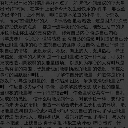
有每天记日记的习惯那再好不过了，如 果做不到建议的每天拿
出5分钟时间，在本子 上记录今天发生最快乐的n件事，那么至
少记 录3件，上不封顶，哪怕是微不足道的小事情。 研究发
现，每天“整理快乐”的人，快乐感会 显著增强，这是因为每次想
起曾经快乐的点滴， 都是一连串美好的记忆，细数生活中的快
乐也 能让你生活的更有热情。 修炼自己内心 修炼自己内心——
《羊皮卷》《心经》 懂得感恩 爱 有自己的信念 时刻提醒自己分
辨正能量 健康的心态 重视自己的健康 亲近自然 让自己平静 控
制自己的情绪。 态度乐观、积极、向上的人，充满热心、希望
与信念。这样的人就像 是一个正能量磁场或一种气流，可以补
充或改造四周较弱的负能量磁场。 以原则为核心的人有时只是
远离有害的氛围，智慧使他们能够预感负能量 的强度，掌握处
事时的幽默感和时机。 了解你自身的能量，知道你是如何
散发并引导这股能量的。当你陷身 困惑、争执或消极能量之中
时，你应当尽力做个和事佬，尝试解脱或改变 破坏性的能量。
当积极的能量与下一个特质结合时，你会发现它具有一种 自我
完成的预见性。 信什么就能见到什么，对孩子也一样，要相信
他尚未 开发的潜能，创造一种适合成长和生长机会的环境。 职
场能量法则 能力=心态×沟通×知识 改变自己的行动 多做正能量
的传递 赞美他人，理解和认同，看到好的一面 多学习，与人分
享 不抱怨，正视自己 勇于承担 积极主动 奉献 帮助 检讨、忏