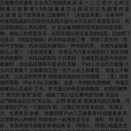
正能量培训课程 企业员工培训讲座 目 录 一 二 三 四 什 么 叫 正
能 量 正 能 量 者 V S负 能 量 者 怎 么 样 区 别 正 负 能 量 传 递
正 能 量 这个世界真有 正能量吗？ 《水知道答案》 在本书中，
作者用拍摄的122张水结晶照片提出水不仅自己有喜怒哀乐，而
且还能感知人类的感情。水 也会被周围环境传递的信息所影
响，感知人的喜怒哀乐，从而呈现出形态各异的结晶。比如听了
贝多芬 《田园交响曲》的水结晶美丽工整，而听了莫扎特《第
40号交响曲》的水结晶则展现出一种华丽的美。 水能传递能量
那么人呢？ 《水知道答案》 作者认为只要水感受到了美好与善
良的能量时，水结晶就显得 十分美丽；当感受到丑恶与负面的
能量时，水结晶就显得不规 则且丑陋。 Part 1 什么叫正能量 什
么叫正能量？ 正能量现泛指一切予人向上和希望、 促使人不断
追求、让生活和世界变 得圆满幸福的动力和感情。 （英）理查
德怀斯曼 《Rip It Up 正能量》 这是一本排除负面情绪、传递正
能量的心灵成长 之书。本书通过种种实验和数据，向我们阐释
了 伟大的“表现”原理，破除了我们过去秉持的“性格 决定命
运”“情绪决定行为”等认知。运用“表现”原 理激发出的正能量，可
以使我们产生一个新的自 我，让我们变得更加自信、充满活
力、也更有安 全感。 能量层级 Part 2 正能量者VS负能量者 具
正能量的人的特征 你跟他在一起感觉是安全、放松、想 接近
的，你觉得他浑身散发着诸如善 良、同情心、同理心或愿意去