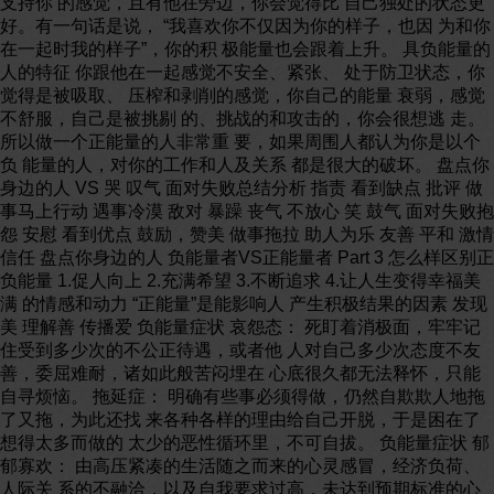
支持你 的感觉，且有他在旁边，你会觉得比 自己独处的状态更
好。有一句话是说， “我喜欢你不仅因为你的样子，也因 为和你
在一起时我的样子”，你的积 极能量也会跟着上升。 具负能量的
人的特征 你跟他在一起感觉不安全、紧张、 处于防卫状态，你
觉得是被吸取、 压榨和剥削的感觉，你自己的能量 衰弱，感觉
不舒服，自己是被挑剔 的、挑战的和攻击的，你会很想逃 走。
所以做一个正能量的人非常重 要，如果周围人都认为你是以个
负 能量的人，对你的工作和人及关系 都是很大的破坏。 盘点你
身边的人 VS 哭 叹气 面对失败总结分析 指责 看到缺点 批评 做
事马上行动 遇事冷漠 敌对 暴躁 丧气 不放心 笑 鼓气 面对失败抱
怨 安慰 看到优点 鼓励，赞美 做事拖拉 助人为乐 友善 平和 激情
信任 盘点你身边的人 负能量者VS正能量者 Part 3 怎么样区别正
负能量 1.促人向上 2.充满希望 3.不断追求 4.让人生变得幸福美
满 的情感和动力 “正能量”是能影响人 产生积极结果的因素 发现
美 理解善 传播爱 负能量症状 哀怨态： 死盯着消极面，牢牢记
住受到多少次的不公正待遇，或者他 人对自己多少次态度不友
善，委屈难耐，诸如此般苦闷埋在 心底很久都无法释怀，只能
自寻烦恼。 拖延症： 明确有些事必须得做，仍然自欺欺人地拖
了又拖，为此还找 来各种各样的理由给自己开脱，于是困在了
想得太多而做的 太少的恶性循环里，不可自拔。 负能量症状 郁
郁寡欢： 由高压紧凑的生活随之而来的心灵感冒，经济负荷、
人际关 系的不融洽，以及自我要求过高，未达到预期标准的心