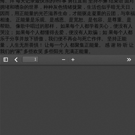
悔、拜 每天记录最快乐的n件事 勇往直前 坚持不懈 结束语 面对
拥堵和嘈杂的世界，种种灰色情绪拢聚，生活也似乎暗无天日，
因而，用正能量的光芒滋养生命，才能驱走凝重的云团，与幸福
相逢。 正能量是乐观、是感恩、是宽恕、是包容、是尊重、是
帮助。 像歌中唱过的那样， 如果每个人都学着关心，便没有人
哭泣； 如果每个人都懂得去爱，便没有人欺骗；如 果每个人都
乐于分享并放下骄傲，我们便不再会与死亡作伴。 坚持正能
量，人生无所畏惧！ 让每一个人 都聚集正能量。 感 谢 聆 听 让
我们的“家” 多些欢笑 多些阳光 充满正能量。
Toggle
返
Zoom
Zoom
Too
Sidebar
回
Out
In