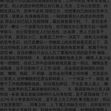
啊?在这个只以成功论英雄的社会里，工作中的竞 争常常变成了
妒忌。别人的进步和优势让自己脸上 无光，立马心生恨意。向
阳生涯认为，竞争中必有 强弱之分，但想要自己的综合竞争力
变强，就要从 自身修炼开始，一味的敌视别人的进步和优势，
反 而会让自己陷入负面情绪，最自身发展不利。 7、盲目追求
面子 --攀比 一个假爱马仕包包，也可能在办公室里引起一场明
争暗斗。办公室里的女人们比包包，比名牌，男人 们比车子，
比手表，甚至比小三。如果是工作中一 决高下，倒有几分积极
的竞争意识，但只是攀比一 些物质上的东西就毫无意义了。其
实这些物质上的 东西从职业生涯发展的角度来看，都属于外生
涯范 畴，盲目的攀比只会让人忘了重视内生涯的提升和 修炼，
容易滋生浮躁情绪。 8、最易形成懒散拖沓之风 --懒惰 人多少会
有一些惰性，但在工作中必须有效地克服 这一弱点。懒惰会变
成拖沓，这不仅影响个人工作 业绩，还会因此影响团队的绩
效。懒惰、拖延、不 积极，这些会在同事之间传播，尤其是办
公室老人 这种懒散的态度会影响新人，一个传染一个，就造 成
整个工作氛围懒散低效。职业规划师说，不论是 新人老人，懒
惰、低效率的员工极易被组织淘汰。 9、最易影响办公室人际
和谐 --多疑 最近老板没吩咐什么任务给我，是不是我做错 了什
么?今天小李拿我开玩笑，是不是上次工作的 事没配合好，所以
才故意整我?……同事之间，上 下属之间缺乏信任，总怀疑对方
的行为举止另有目 的。职场女性因心思细腻、对感情和周围人