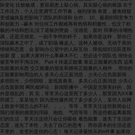
际变化 比较敏感，更容易患上疑心病。其实疑心病的根源 在于
工作压力，个人注意调节工作节奏，做到张弛 有度，避免猜疑
变成偏执妄想影响了团队的和谐和 合作。 10、最易削弱竞争力
和创新力 --麻木 对任何工作都难再有热情和积极性，也没了积
极的冲动和想法;没了老板的赞扬，没感觉，面对 同事的冷嘲热
讽，还是没感觉。一副不争辩的样子， 如果你是这样，那你已
深陷麻木之中了，成了职场 橡皮人。这种人被动、无动于衷的
情绪和态度，会 影响办公室中的人际互动，降低组织活跃度和
创新 度，如果大家对什么事麻木不仁，想必这个团队也 很快会
被竞争对手淘汰掉。 Part 4 传递正能量 靠近正能量的东西 远离
负能量的东西 交正能量的朋友和拥有正能量的人相伴 ，用你的
正能量影响周边的人 多关心点正面消息，少关心点负面新闻，
多些阳光，少些阴暗，发现真善美。 多关心点正面消息 少关心
点负面新闻 网民都评论：新闻联播中，中国是无限美好的，国
外是很乱的；其 实，常常关心这里死了多少人，那里因为XX事
而摆工，某某地方 因为恶性爆炸死了多少多少人，某些人在网
上散发中国怎么的不好。 。。。等等，常常关注这些新闻会让
我们渐渐的感觉到浮躁、抱怨、 气愤等等；而这些都远离着我
们的生活，常关注这些只会让你吸收 着负能量，迷失了生活的
态度，迷失了本性，失去了自己的思考； 而你原本的生活还是
不变的，改变的是你的心态！ 每天记录最快乐的n件事 如果你