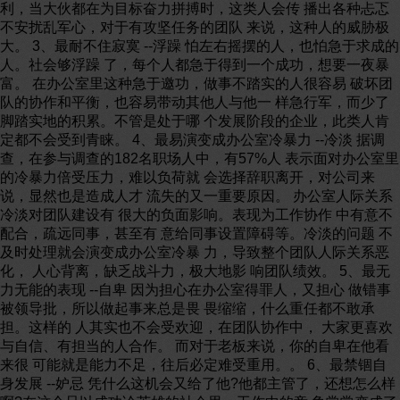
利，当大伙都在为目标奋力拼搏时，这类人会传 播出各种忐忑
不安扰乱军心，对于有攻坚任务的团队 来说，这种人的威胁极
大。 3、最耐不住寂寞 --浮躁 怕左右摇摆的人，也怕急于求成的
人。社会够浮躁 了，每个人都急于得到一个成功，想要一夜暴
富。 在办公室里这种急于邀功，做事不踏实的人很容易 破坏团
队的协作和平衡，也容易带动其他人与他一 样急行军，而少了
脚踏实地的积累。不管是处于哪 个发展阶段的企业，此类人肯
定都不会受到青睐。 4、最易演变成办公室冷暴力 --冷淡 据调
查，在参与调查的182名职场人中，有57%人 表示面对办公室里
的冷暴力倍受压力，难以负荷就 会选择辞职离开，对公司来
说，显然也是造成人才 流失的又一重要原因。 办公室人际关系
冷淡对团队建设有 很大的负面影响。表现为工作协作 中有意不
配合，疏远同事，甚至有 意给同事设置障碍等。冷淡的问题 不
及时处理就会演变成办公室冷暴 力，导致整个团队人际关系恶
化， 人心背离，缺乏战斗力，极大地影 响团队绩效。 5、最无
力无能的表现 --自卑 因为担心在办公室得罪人，又担心 做错事
被领导批，所以做起事来总是畏 畏缩缩，什么重任都不敢承
担。这样的 人其实也不会受欢迎，在团队协作中， 大家更喜欢
与自信、有担当的人合作。 而对于老板来说，你的自卑在他看
来很 可能就是能力不足，往后必定难受重用。。 6、最禁锢自
身发展 --妒忌 凭什么这机会又给了他?他都主管了，还想怎么样