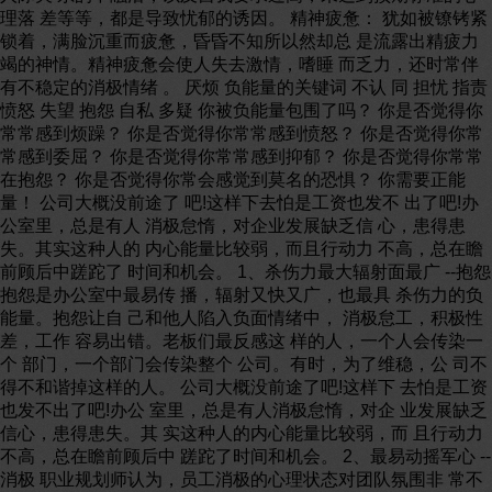
理落 差等等，都是导致忧郁的诱因。 精神疲惫： 犹如被镣铐紧
锁着，满脸沉重而疲惫，昏昏不知所以然却总 是流露出精疲力
竭的神情。精神疲惫会使人失去激情，嗜睡 而乏力，还时常伴
有不稳定的消极情绪 。 厌烦 负能量的关键词 不认 同 担忧 指责
愤怒 失望 抱怨 自私 多疑 你被负能量包围了吗？ 你是否觉得你
常常感到烦躁？ 你是否觉得你常常感到愤怒？ 你是否觉得你常
常感到委屈？ 你是否觉得你常常感到抑郁？ 你是否觉得你常常
在抱怨？ 你是否觉得你常会感觉到莫名的恐惧？ 你需要正能
量！ 公司大概没前途了 吧!这样下去怕是工资也发不 出了吧!办
公室里，总是有人 消极怠惰，对企业发展缺乏信 心，患得患
失。其实这种人的 内心能量比较弱，而且行动力 不高，总在瞻
前顾后中蹉跎了 时间和机会。 1、杀伤力最大辐射面最广 --抱怨
抱怨是办公室中最易传 播，辐射又快又广，也最具 杀伤力的负
能量。抱怨让自 己和他人陷入负面情绪中， 消极怠工，积极性
差，工作 容易出错。老板们最反感这 样的人，一个人会传染一
个 部门，一个部门会传染整个 公司。有时，为了维稳，公 司不
得不和谐掉这样的人。 公司大概没前途了吧!这样下 去怕是工资
也发不出了吧!办公 室里，总是有人消极怠惰，对企 业发展缺乏
信心，患得患失。其 实这种人的内心能量比较弱，而 且行动力
不高，总在瞻前顾后中 蹉跎了时间和机会。 2、最易动摇军心 --
消极 职业规划师认为，员工消极的心理状态对团队氛围非 常不