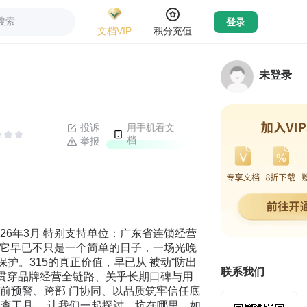
搜索
登录
文档VIP
积分充值
未登录
投诉
用手机看文
档
举报
如“开线”“起球”等做工粗糙问题，基至 卫衣鞋保健 长袖起球 “破洞”“断面”等严重质量缺陷）、多项检测不合格（甲醛、异味等安全性指标以及耐磨、耐洗等耐虚用假性宣传遗于羽绒服 指标 不达标）：成分不实现象产重（面料成分与用牌不符、羽绒服充绒量虚标）、材质造假风险突出（如化 纤冒充纯棉、人造毛冒充羊毛）。 2025年投诉平台服装鞋帽类投诉词云图 ，功能性宣传虚假与“科技哦头”泛滥：户外运动热潮带动功能性服装相关虚假宣传增长（如“防紫外 线、防风防水”等防护效果仅局部面料达标，“自发热”“物理降温”等功能被指体感不明显）；部分商家 全年股诉量至4万件 "服装内嵌能量石，可缓解疲劳、促进血液循环”的养生概念等）：高科技标签溢用，创造大量缺乏科学依 据或国标规定的新名词进行营销。 ·线上销售成为重灾区，售后“三包”服务落地困难：消费者收到实物货不对板（直播展示时通过强光 打灯、美颜滤镜、特写角度等手段美化商品，同时利用直播话术误导消费者，对相关概念进行模糊处理，同 摘自：2025年黑猫投诉平台服饰领域投诉数据报告 沟通效率低，尤其是“智能客服”答非所问、人工客服难寻的问题给消费者维权带来困难， DATASTLRY 二、企业风险早知道·服装鞋帽类 服装鞋帽行业舆情频发，监管升级推动行业提质与风险降低 家长注意 近年来，服装鞋唱行业的高热度舆情事件往往源于“安全红线”与“心理底线”被同时触 碰。 无论是产品被限有害物质超标，还是品牌因退货困难冲上热搜，又或是线下展陈设计 失当 引发家长恐惧，在社交媒体时代，一张截图、一份聊天记录、一段现场视频便能迅速 点燃 广泛的共情心理，引发部分群体普遍焦虑，形成舆论风暴。 事件的连锁反应呈现清晰的“投诉一晕光一监管升级”路径，多数经媒体限光后，消费者 自 发排查同类产品，监管部门迅速启动专项抽查，责令企业召回问题批次并公开整改，持 续推动服装鞋帽行业在“符合国标”的基础上进一步提高要求，将供应链检测标准向国际 先 进水平看齐。 国源市场监督管理总局规章 2026年，随着《轻工业稳增长工作方案（2025一2026年）》落地，行业将以强制安全标 准、全链条质量管控、儿童用品红线为核心提质升级；《纤维制品质量监督管理办法》等 新规的施行，将监管范围从特定品类扩大到所有生活用纤维制品的同时，再次强调了强制 性国家标准和批次检验的重要性，意味着供应链全链路透明度可能成为品牌未来的生存底 线，倒逼企业推动质量与服务双提升，相应同类投诉与奥情风险或将呈现逐步降低的趋势。 二、企业风险早知道·食品消费类 流量思维下的食品消费，质量安全、标签误导与宣传失实成为焦点问题 超标造假酸菜 霉变劣质火锅 根据2025年的食品消费投诉数据分析，食品领域的关注点主要集中于三大维度：食品安全 与质量、商标标签的“文字游戏”、以及虚假宣传与概念营销，背后折射出食品行业在流 量 思维驱动下“擦边球”行为频发的趋势。 保质期维权 发具 以次充好 小便标签 公众 质量 食品安全 权益掺杂掺假 食品安全与质量问题：产品异物与卫生问题问题（如剩菜回收、使用过夜柠檬） “预制 现售”争议（如西贝预制菜风波），暴露出消费者对“现做”认知与企业实际供 应链模式之 间的落差、非法添加与成分问题（如添加保水剂、冰勃朗）， 京东 代工虚假宣传 咖啡因合规购价，脏乱差 不添加服务变质老鼠客家服长保水剂 价比高 直插间打餐勿可贴生姐价格欺诈 2025年投诉平台食品类投诉调云图 ，商标与标签的“文字游戏”：部分企业将易产生歧义的调语注册为商标，并与商品 名称连用，使消费者对产品属性产生误认。（如白象的“多半”方便面、“壹号士”猪 肉）： 还有部分企业利用注册商标玩“零添加”的文字游戏，如（干末酱油的“干末 0"). 虚假宣传与概念营销：伪造新概念与产地（如“藏乌梨”骗局、“速成”陈皮）、 虚假 功效宣称（如驼奶降三高）、成分“概念性添加（如鳕鱼肠原料主要是“鳕鱼 或“冷冻 鱼糜”）， 来源：新浪图数室《2025年中国消费者维权报告》 DATASTURY 二、企业风脸早知道-食品消费类 食品行业合规与透明度构成信任基础 2025年，多起食品安全问题引发公众高度关注，公众对消费“知情权”的诉求正成为驱动行业透明化的核心变量，从预制菜、零添加标签到校园食品安全事件 触 发点高度趋同，核心矛盾是信息透明度缺失引发的信任危机。预制菜定义与消费者认知的错位，导致西贝陷入论漩，食品标签标识的“文字游戏”在消耗公 食品 安全事件的社会共情属性被成倍放大，当问题触及未成年人群体，美情极易跨越单一事件边界。 2025年3月27日，《食品安全国家标准预包装食品标签（通G则B》7718-2025）发布，其中规定，预包装食品不允许再使用“不添加”“零添加等用语对食品配料 进行强 调：2026年2月6日，国家卫生健康委员会等部门就《食品安全国家标准预制菜》向社会公开征求意见，首次明确了预制菜的定义，并若重强调“不添加 等安全 底线。2026年，食品行业的“合规底线将被实质性抬升，对企业而言，未来的品牌护城河已不再仅仅锚定产品品质本身，可能更多取决于供应链透明度 沟通诚 意之间的深度结合。 自用安全压家用审详要费会险美于旺美（食用安全国 中华人民共和国中央人民超府 人庆有品质的新用 上海通报多校午餐发臭事件： 侦查 月23B2099 现几乎全都星尚制基，还得名我，实在是太恶心 久没是西贝了，今天下飞机股月事笔了一每，爱 了，每望留家感早推动查治，强影验给注明是吾用 7RE, DTASTURY 二、企业风脸早知道-汽车消费类 汽车消费维权焦点：交易纠纷居首，服务与质保成行业痛点 全国权益通过对2025年投诉平台汽车类公开数据的关键词进行分类日纳，交易环节纠纷是2025年汽车类投 诉的核心矛盾，其次是服务质量问题、质保问题等紧随其后。 车主订金 改善服务 收费卖家 车 电 子合 车 网 ·金额商品 交易环节纠纷：购车交易环节的合同象款不明确（如“订金”与“定金”混淆、额外收费条 款）、定金不退纠纷（如消费者反悔后定金无法退还）、金额争议（如加价提车、未事先告知 的“服务费”“运费”）、电子文档纠纷（如电子订单/合同的有效性、幕改问题），购车金融 方索 的不透明性（如“零息贷款”实际包含高额“手续费”）、贴息/补贴未落实（如国家新能 源补贴未足额发放给消费者）、乱收费（如“金融服务费”“GPS安装费”未事先告知）。 2025年投诉平台汽车类投诉词云图 汽车锁域全年诉照万件汽车投诉典型网题 服务质量问题：消费者对厂家服务（如客服响应慢、投诉无门）、4S店服务（如维修技术差、 等待时间长）、工作人员态度（如不耐烦、推责任）的满意度极低，追切要求“改善服务”。 例： 消费者投诉“车辆敬障后，厂家客服拖延处理，4S店以“质保期已过”为由拒绝免费维 修”：“线下看车时，销售顾问对问题数衍回答”， 质保问题：车辆质量故障（如发动机异响、变速箱频挫、电动车电池续航虚标）、质保期内维 修问题（如质保期内商家拒绝免费更换配件）、配件质量（如副厂配件冒充原厂配件），售后 维修能力不足（如4S店缺乏电动车维修技术）： 来源：2025年黑猫投诉平台汽车领域投诉数据报告 DATASTLRY 二、企业风脸早知道·汽车消费类 从安全担忧、舆论信息到价格合规，汽车行业迈入规范新阶段 2025年，多起新能源车辆安全事故引发奥论高度关注，整车安全焦虑全面升温，电池安全、碰撞安全、智能驾驶可靠性成为行业最突出风险点。汽车安全类问 汽车消费奥情的绝对核心，
联系我们