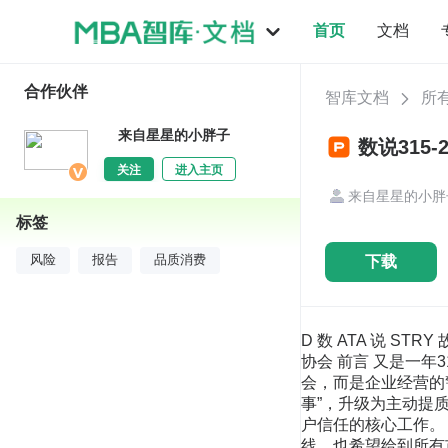
首页
文档
合作伙伴
智库文档
所
来自星星的小胖子
数说315-
关注
进入主页
来自星星的小胖
标签
下载
风险
报告
品质消费
D 数 ATA 说 STRY 故 重 识别风险提前避坑 数说315-2026 品质消费风险洞察报告 2026年3月 特别支持单位：广东省连锁经营协会 前言 又是一年315，作为企业经营者和操盘手，你也许会问：315，与我何干？ 它早已不只是一个简单的日子，一场光晚会，而是企业经营的警示红线、消费 升级的核心风向，正从“节点式治理”转向常态化保护。315的真正价值，早已从 被动“防出事”，升级为主动提质、升级、建信任。这从来不是公关或市场一个部门 的 事，而是贯穿品牌经营全链路、关乎长期口碑与用户信任的核心工作。 本报告立足全域数据与AI能力，直击行业风险雷区，助力企业提前预警、跨部 门协同、以品质筑牢信任底线。也希望给到所有市场人公关人，甚至是产品、运营， 客服更多部门，作为风险自查工具。 让我们一起探讨，坑在哪里，如何避坑 目录 3·15关注重点变化 企业风险早知道-5大行业3个领域投诉分析 2025年社媒易引爆事件类别回顾 四 2026年主题解读及各行业排雷建议 五 数据驱动AI加持-数说2026智慧公关解决方案 DATAST 3·15关注重点变化 DATASTIRY 一、3-15关注重点变化 DATASTIRY 2024年 2025年 315相关讨论 315相关讨论 声量万 声量万 互动量亿 互动量亿 微博 % 微博 % 短视频 % 短视频 % 小红书1 % 其他 % 小红书■ % 其他 % 315成消费者投诉话题热度窗口期，讨论声量逐年上升，短视 频声量几近翻倍 从全年投诉维权数据变化趋势上来看，高峰期主要集中在315前后，且315期间 的高关注度不仅直接推高了投近维权相关过论的声量，更引发了膜论的高度参与，互 动量同步攀升。 315相关话题的热度逐年升高，2025年的声量相比2024年有显著 的增长，值得 关注的是，短视频平台声量占比提升明显，2024年微博作为主要讨论平台，2025年 短视频平台话题快速增长，短视频声量较2024年同比增长%。短视频平台在传 播315话题方面的效率和影响力正在快速提升， 数据: 2024/2/15-3/31 数拍用：2025/2/15-3/31 2025年网络消费投诉声量及互动量趋势变化 声 量 互 动 量万 万 万 万 万 Jan-25 Feb-25 Mar-25 Apr-25 May-25 Jun-25 Jul-25 Aug-25 Sep-25 Oct-25 Nov-25 Dec-25 、3-15关注重点变化 中消协2025八大投诉热点，民生基础行业及消费品质问题投诉声量上升 今年中消协公布的2025投诉热点及典型案例，2025年投诉热点从2024年的文娱体验、日用质量、服务套路，全面转向汽车产业变革、情感营销诱导、黄 /培训/金融等新消费场景的合同与金融风险，汽车登顶（排名上升一位）、营销风险强化、新热点批量爆发是最鲜明特征，更是聚焦“抓源头、治未病”， “被动处置”转向“主动防范”。 对照近两年消协公布投诉分类情况，商品投诉量上，日用商品、服装鞋幅、交通工具类位居增长TOP3，同比增长分别为%、%、%；投 质上，“售后服务”仍占比最重，“假冒”“虚假宣传”“安全”问题比重上升较高。 中消协发布的“2025年投诉热点及典型案例”分别为： 2023-2025年消费投诉商品大类投诉量变化 2023年2024年2025年万 万 万 2023-2025年消费投诉问题性质投诉量变化 2023年2024年2025年 一、汽车消费结构加速变革，新型纠纷与风险逐渐凸显 二、孤独经济带火情感消费，诱导式焦虑营销有待规范 三、家装市场低价引流成风，增项收费和履约难题突出 四、旅游出行平台投诉多发，隐蔽搭售与退改难长期存在 五、购金热催生市场乱象，一口价黄金与纯度造假为投诉焦点 六、线上技能培训投诉持续攀升，虚假承诺和诱导