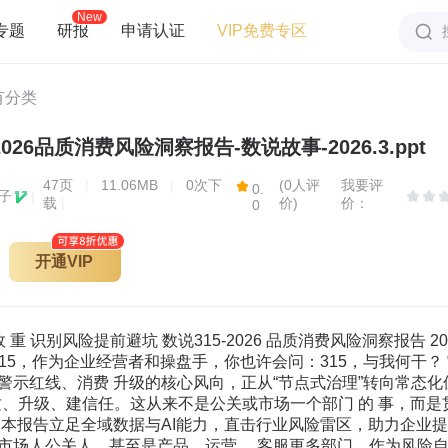
New
专题
研报
申请认证
VIP免费专区
有分类
2026品质消费风险洞察报告-数说故事-2026.3.ppt
47
页
|
11.06MB
|
0次下
(0人评
我要评
0.
子
|
载
|
价)
价：
0
开通VIP
借贷问题突出 七、三手平台交易活跃，验机准确度和售后服务质量有待提升 八、非银行金融信贷投诉增幅较大，不当催收与变相“高利贷问题集中 万 万 万 万 计量售范服务合间质量虚假宣传安全 价格 假冒人格权益 其他 3-15关注重点变化 不再单点爆发，315曝光案例覆盖企业全链路，并向新服务、新业态、新场景迁移 实味的条 及行业 食品 沙RR 食品安全 佰配儿童手表成行志的给器 免WFrAppeEc 电线电维安全营容打新 多品国电动自行车公然连限提速汽车 制 互 造业 电器软牌图下餐，弹室广告 零售 信B安全 民量安全 EFR 进行业 电话视代 医美 食品 医美象 对照近年来央视3-15晚会关注焦点问题，消费品质的内涵从“有形产品”向 “无形 服务”拓展，风险形态从“单点问题”升级至“产业链”，问题领域由“传 统场景”到“数字 空间”迁移。 早期315晚会聚焦有形产品的质量底线守护，如爆光多为食品、制造业、零售 2022年 等领域的实体产品问题，随若消费升级推进，晚会关注重点遂步延伸至无形服务领 城，聚焦消费体验与权益保障，消费品质的评价维度已从“产品合格”延伸至“服 务 规范，体验优质，权益可保” 在2022-2023年，晚会曝光的多为单一企业、小作坊的单点违规行为，影响范 围相对有限，但近两年，喝光内容逐渐延伸向原材料、宣传、售卖等环节，风险进 出来的板香米 火源直器问后的“提线水滑” 食用安全 直象 业 2023年 永不消的“双序者” 量安全 信B安全 电动工程 不能盗拍信 不安全的安全带 “打”化妆品 美妆 工程量 步向供应链的长链条延伸 前期曝光问题主要集中在线下传统场景，但近年来，随若数字消费普及，问题 场域加速向线上迁移，直播带货乱象、互联网企业套路、隐私窃取等线上消费问题 成为曙光高发区域。 医美容象 制造业 专人不安的生与传动用明 汽车 万多一所花看，国彩专利技认究 食品 请导询费 质量安全 品安全 网终管中的礼品卡器儿器 诱导询费 科 金邢安全 黑发产业 名母量品牌我次升宽极量新售卖零售 一次性内请挂手氧作不天间题 民量安全 “看得见”的显性质量问题，多为直观可感知的产品缺陷，如士坑酸菜、劣质化妆2024年 品、 不合格头盔；随后转向“藏得深”的隐性质量缺陷，如宝马传动轴设计异响、 不防火的防火玻璃、愉工减料的灭火器等，此类问题需专业检测才能发现，隐蔽性 更强；近年进一步聚焦 “看不见 ”的隐性风险，重点限光信息窃取、隐私泄露、产 业 链黑产等无形违规行为，如2025年大数据获客软件窃取个人隐私、AI骚扰电话 家电维修手自“维修制客”营消我者 2025年 等，风险更隐蔽、危害更深远。 净东仁是量海加保水包冰增量 食品 互联网 民量安全 食品安全 黑发产业 紫“手机奖新密 零售 A导机器人及系号投动维通批电话通产行业业信 民量安全 DATASTIRY 黑灰产业 、3-15关注重点变化 DATASTIRY 维权平台从信息化到数智化，形成平台赋能、媒体监督、社会共治维权新生态 2024年开始，消费维权工作强调“信息化维权”的核心导向：央视财经在“315”晚会之外，新增《财经调查》《每周质量报告》《第一时间》等专题节 强化 消费品质监督：地方媒体如湖南日报社、羊城晚报、澎湃新闻等纷纷推出315特别策划与征集活动，同时，小莉帮忙、1818黄金眼等民生节目也持续聚焦 形成 了覆盖全国的维权宣传矩阵；与此同时，消协智慧315平台、黑猫投诉平台、人民网人民投诉等数字化投诉平台的宣传力度显著加强，推动维权渠道从线 迁移， 实现了“投诉有门、处置留痕”的信息化升级 进入2026年，维权工作进一步提出“拥抱数智化转型”的新目标：在延续信息化建设的基础上，依托大数据、人工智能等数智技术，推动纠纷源头治理与 将 维权模式从“被动响应、事后处置”的“线上化”阶段，升级为“主动防范、精准化解”的“智能化、高效化”阶段，通过对消费舆情、投诉数据的实时监 CCTV 央视平台 央视财经“315”晚会 财经调查 每周质量报告 第一 时间 消费主张 经济半小时 投诉平台 消协智慧315平台 黑猫投诉平台 中国质量万里行 人民网人民投诉 啄木鸟投诉平台（央视、中国网） 湖南日报社315特别策划、羊城晚报315特别策划、澎湃新闻哨兵计划、华商报（陕西）315征集、春城晚报（云南）“315专栏、南国早报... 地方媒体 小莉帮忙、1818黄金眼、第一帮帮团等民生节目.. 企业风险早知道 5大行 业3类产品服务领域 消费 投诉数据分析 DATASTIRY 二、企业风验早知道·家用电子电器 DATASTIRY 消费体验脱节，售后短板、伪智能与退换货难成家用电器类痛点 拒球修养AP质P量E 差品控 新阳安装安装 年货节双11应 豪以旧换新 网点不好用 2025年投诉平台数据显示，家用电子电器类投诉的核心矛盾是消费体验的脱节，具体表现为两大风险场 最：智能新品功能虚标和大家电安装维修陷阱，暴露出售后能力滞后这一最大短板，投诉量走势星现明 显的“促销驱动”（如618、双11）和“季节驱动（夏季高温需求）特征，其中智能清洁机器人成为 首 要投诉品类。 玫策拖延 不回消息空调扫地机器人人投诉司 品控投诉618 洗地机补贴发放利 2025年家用电子电器类投诉词云图 日用电全年换送题3万件 动家电消费，但执行中价格规则不清、补贴发放繁琐、线上线下渠道衔接不畅等问题，导致消费者实 际获得感与政策利好有差距，成为投诉增量的主要诱因。 ，售后服务体系承压明显：“客服”“响应”“拖延”“踢皮球”等词高频，反映响应慢、维修拖 延、推皮问题 突出，且三四线网点覆盖不足，下沉市场维修困难；“收费争议”“质保”“拒修” 等词常见，指向安装 环节乱收费（如空调打孔、支架费）、质保期内拒修、配件以次充好等乱象， 新兴品类“伪智能”与传统故障并存：智能清洁机器人投诉量居首，“导航乱”“避障不 准”“清洁效率低”等核心功能体验不佳，被逅病为“伪智能”；而传统品类中，空调于夏季“制 冷”“热故障 ”投诉集中，小家电因“品控”“安全隐患”等词被指向准入门槛低，品控参差、安全 隐患频现。 ，促销节点退换货门槛高：投诉量与“618”“双11”等大促节点高度相关，商家常以“拆封影响 二次销售”为由拒绝退货退款，或收取高额不合理的折旧费；定金不退、规则复、优惠不兑现等合 同纠份多发：1001-5000元价位投诉占比最大，集中于智能家电与大家电功能争议 摘自：2025年黑猫投诉平台家电领域投诉数据报告 二、企业风验早知道·家用电子电器 DATASTIRY 家用电子电器安全风险与智能故障问题浮现，推动向重服务体验转型 2025年，多起家用电子电器类重大安全事件将产品物理隐患推向奥论中心，硬件质量与设 计缺陷成为行业最突出风险点，某头部移动电源品牌因多起过热起火事故被多地交通部门 禁用井启动大规模召回，直接暴露锂电池安全监管漏：另一网红小家电品牌养生壶突发 公开声明 同时，风险正加速向智能家居领域扩散，某知名扫地机器人品牌被眼导航故障频发、避障 失灵，某智能门锁品牌因无故自动开锁遭集体投诉，摄像头隐私泄露问题则被指沦为数据 窃听的“暗门”，技术可靠性与数据安全性成为舆情新焦点。 中华人民共和国中关人民政府 商务等6门办公厅（室）关于能好6年家电以旧费新，码和智能 进入2026年，商务部等5部门联合发布《关于做好2026年家电以旧换新、数码和智能产品 购新补贴工作的通知》，明确将补贴范围扩大至智能眼镜、智能手表等新一代智能终端， 并强调加强产品质量和价格监管，建立“有进有出”的经营主体管理制度，严厉打击骗补 套 补行为。这一政策转向直指过去两年“国补”政策红利与消费体验脱节的深层矛盾 从价指规则不清、补贴发放款项，到售后网点覆盖不足，安装维修乱收费，政策的精细化 监管将推动行业从“重销量扩张”向“重服务体险”转型。受此影响，预计2026年家用电 子电 器领域的投诉焦点将从“功能虚标”“安全隐患”逐步转向“售后响应速度”“农村 服务可达性”以 及“智能产品数据合规”等深度服务维度。 二、企业风脸早知道日用高品类 生产污染、虚假宣传与售后顽疾是日用商品类集中问题 京东日用商品类投诉呈现出“安全化、品质化、线上化”的维权趋势。质量隐惠、营销欺诈与售后缺位 成 为2025年日用商品类投诉的三大核心症结，其中一次性卫生用品和母婴产品投诉频次较高。 违票 陷麟安全消费者母婴 安全红线失守，“生产黑”被喝光：部分生产企业被曝光存在“灭菌造假”与“生产污 染”问题，包括生产环境脏乱、徒手操作、未按规定灭菌、伪造标签、使用劣质原材料等。同时 供应链环节的“以次充好”现象频发，部分代工厂为控制成本，在材质与工艺上偷工减料，导致 消 费者投诉产品实际与宣传严重不符，如涤纶冒充纯棉、容量虚标、尺寸不符等。 行业日用品 羊手宠物正 2025年日用商品类投诉词云图 线上渠道存在“虚假宣传”：随着直播电商成为日用品销售主渠道，商家利用复杂的平台 规则与信息差设置“隐性门槛”，宣传中弯大功效、玩弄“文字游戏”，甚至通过直播活术与页 面设 计构建“信息茧房”，诱导消费，如把宜传词汇注册为商标，规避广告法对功效宜称的审查 同时，直播间价格虚高、实际优惠力度与宣传不符等问题也引发大量消费者的质疑与不满。 食母婴产品 “售后服务黑洞”引发投诉：智能客服系统常沧为“竭皮球”工具，人工客服难以接通 导致问题无法进入实质解决流程，“拆封不退”等霸王条款被溢用，商家常以“影响二次销售 为由， 拒绝为存在质量问题的商品履行法定责任，客服人员态度恶劣、厚驾顾客，将服务矛盾升 级，进 一步侵蚀消费者信任， 来源：新浪图数室《2025年中国消费者维权报告》 二、企业风脸早知道日用高品类 日用商品投诉聚焦安全红线与营销伦理，转向源头治理促进行业合规升级 2025年关于日用商品消费的投诉焦点从日常“质量瑕症（如提色，变形）加速转向“安 全红线”。例如，某日化品牌因添加违禁成分被曝光，凸显了美妆个护行业在原料监管方面存在 的盲区：多个卫生巾品牌则频频出现活虫、异物、致痛物超标等问，引发了社会对女性卫生用 品“生产环境脏乱差”“灭菌流程缺失”的集体声讨，与此同时，消费风险也正快速向营销伦理 领域 扩散：某美发护理品牌将“三分钟奇迹”注册为商标，被指玩文字游戏：某护肤品牌旗下 的牙音也 因虚假宜传受到查处。品牌诚信与广告合规日益成为论关注的核心 守审臣量安全助线以消费品质量带动消费 在监管层面，市场监管总局于2025年12月，市场监管总局等部门联合印发《网售工业产品 质 量安全专项治理行动方案》，明确将老人、儿童用品等日用品作为重点，严厉打击销售假冒伪 劣、“三无"产品等行为，压实电商平台责任。在环保与可持续发展方面，政策导向日益明确，如 限制一次性塑料制品的使用，鼓动企业研发环保型产品，对环境的负面影响，部分地方政府还对 高耗能、高污染的日化生产企业实施限产或搬迁政策，2026年，日用商品领域的奥情风险源头 将更趋深入，从“事后处罚”转向“源头治理”。监管层不仅关注产品出厂时的质量，更开始追 潮原 材料来源、生产环境以及线上营销的真实性。对于企业而言，合规重点已从“不出事”转向 “能潮 源、可验证、不弯大” 二、企业风险早知道-服装鞋帽类 虚假宣传、功能造假、概念炒作与线上售后乱象成服饰鞋帽类问题焦点 通过对2025年全网公开数据及投诉平台“服装鞋帽类”信息的关键词抓取与分析，全年投诉的核心内容从往 年 传统的产品质量间题，快速向虚假宣传、功能性造假、线上销售乱象及售后服务缺失等复合型问题蔓延，其 中羽绒制品成为投诉高发品类， 退款难丁恤连衣柜 质量差 缩水 不退货 填充物 成分绒子含量不换货 ·产品质量与成分造假风险突出：基础生产工艺间题频发（