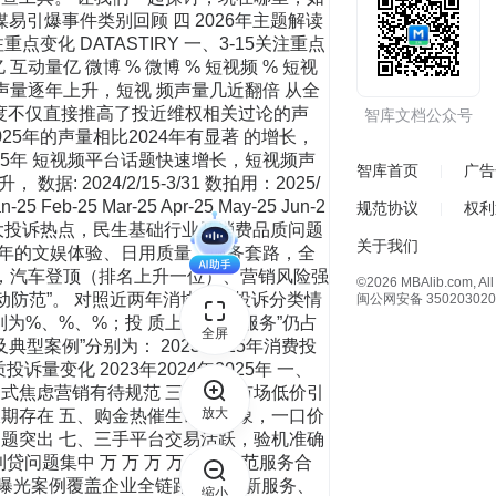
智库文档公众号
智库首页
广告
规范协议
权利
关于我们
©2026 MBAlib.com, All 
闽公网安备 350203020
全屏
放大
缩小