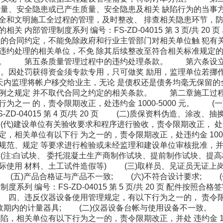
质量、安全隐患或已产生质量、安全隐患及相关 缺陷行为的当事
全和文明施工全过程的管理，及时整改、 排查相关隐患环节
关 内部管理制度系列 编号：FS-ZD-04015 第 3 页/共 
理的合同约定，不能免除政府和行业主管部门对相关单位触 犯
违约处理的相关单位，不免 除其后续整改至符合相关标准规定的
等。 第五条质量管理过程中的违约处理条款。 第六条设立
管。因处罚获得资金须专款专用，只可做奖 励用，监理单位若挪
4 天内监理将帐户移交给业主，无论 是债权还是债务均毫无保
条例之规定 并不取代合同之约定的相关条款。 第二章施工
为之一 的，责令限期改正，处违约金 1000-5000 元。 (
-ZD-04015 第 4 页/共 20 页 (二)质保资料伪造、
(代)建设单位有关验收要求和程序进行验收，责令限期改正， 处违约
，相关单位有以下行 为之一的，责令限期改正，处违约金 1000
规范、规定 等要求进行检验或未经监理和建设单位审核批准，并
;(注:白试块、 委托混凝土生产商制作试块、提前制作试块、提
际使用 材料、土工试件造假等) (三)取样员、见证员无证上
 (五)产品合格证与产品不一致; (六)不符合设计要求; 
度系列 编号：FS-ZD-04015 第 5 页/共 20 页 配件按
四、违反仪器设备使用管理规定，有以下行为之一的， 责令限期改
有效期内的计量器具; (二)仪器设备台帐与使用设备不一致
陷，相关单位有以下行为之一的，责令限期改正，并处 违约金 100