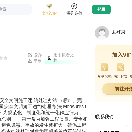
搜索
登录
文档VIP
积分充值
未登录
投诉
用手机看文
档
举报
程质量安全文明施工违 约处理办法 （标准、完
量安全文明施工违约处理办 法 Measures f
tion Breach 说明：为规范化、制度化和统一化作业行为，
联系我们
章总则 第一条为加强工程质量、安全和
，避免隐患、事故的发生或扩大，确保工程
二条本办法处理对象为因相关单位责任过失