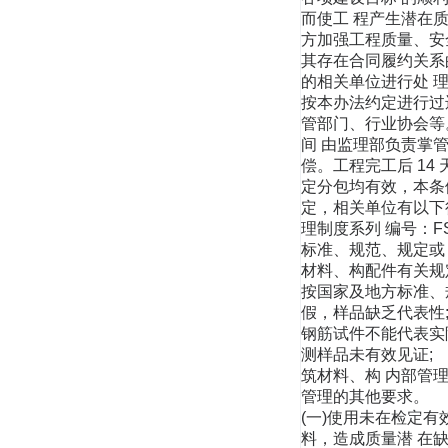
而使工 程产生潜在
方加强工程质量、安
其存在合同履约关系的相
的相关单位进行处 
按本办法约定进行过
管部门、行业协会
间 由监理部负责掌
偿。工程完工后 1
定分包均有效，本
定，相关单位有以下行
理制度系列 编号：FS
标准、规范、规定或 
材料、构配件有关规定
按国家及地方标准、
假，样品缺乏代表性
钢筋试件不能代表实
测样品未有效见证;
筑材料、构 内部管理制
管理的其他要求。 
(一)使用未在检定
料，造成质量潜 在缺