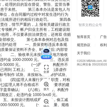
方，处理的目的旨在督促、警告、监管当事
，防患于未然。 第三条本办法是发包人与
20 页 单位，在合同履约过程中对发生违约行为
有关法规所进行的相应行政处罚。 第四条
责任，情节严重的，上 报有关建设行政主
智库文档公众号
专项帐户，帐户归业主所有，工程建设期
作他用，不仅要承担法律责任，还将双 倍赔
智库首页
广告
留的全部移交。 第七条本条例对总包及指
过程违约处理 一、质保资料违反本条规
规范协议
权利
一)质量保证资料不齐全、时间滞后; 内部管
关于我们
涂改、抽换; 二、验收单元未按国家及地方验收
金 1000-20000 元。 三、违反原
©2026 MBAlib.com, All 
-50000 元。 (一)原材料、构配件不
闽公网安备 350203020
已用到 工程上; (二)检测样品弄虚作
全屏
高标号制作 试块、未按标准条件养护试块、
岗; (四)监理人未履行见证人职责，对检
(七)监理人将不合格或不符合设计要求的建
放大
照合格签字盖章确认; (八)有关原材料、构配件
正，处违约金 1000-5000 元。
。 五、未按设计图纸或规范施工，偷工减
0-50000 元。 (一)钢筋数量、规格
缩小