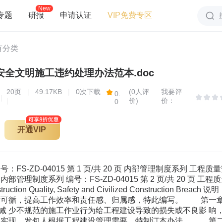
New
专题
研报
申请认证
VIP免费专区
有分类
安全文明施工违约处理办法范本.doc
20
页
|
49.17KB
|
0次下载
(0人评
我要评
0.
|
|
价)
价：
0
开通VIP
：FS-ZD-04015 第 1 页/共 20 页 内部管理制度系列 工
管理制度系列 编号：FS-ZD-04015 第 2 页/共 20 页 工程质
Construction Quality, Safety and Civilized Construc
有章可循，提高工作效率和责任感、归属感，特此编写。 第一
减 少不规范的施工作业行为给工程建设导致的损失或不良影 响
利实现，发包人根据工程建设管理需要，特制订本办法。 第