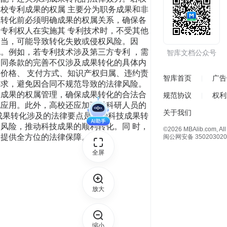
校专利成果的权属 主要分为职务成果和非
在转化前必须明确成果的权属关系，确保各
专利权人在实施其 专利技术时，不受其他
不当，可能导致转化失败或侵权风险。因
。例如，若专利技术涉及第三方专利 ，需
智库文档公众号
合同条款的完善不仅涉及成果转化的具体内
价格、 支付方式、知识产权归属、违约责
智库首页
广告
要求，避免因合同不规范导致的法律风险。
 成果的权属管理，确保成果转化的合法合
规范协议
权利
化应用。此外，高校还应加强对科研人员的
关于我们
成果转化涉及的法律要点是推动科技成果转
风险，推动科技成果的顺利转化。同 时，
©2026 MBAlib.com, All 
 提供全方位的法律保障。
闽公网安备 350203020
全屏
放大
缩小