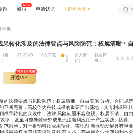
New
专题
研报
申请认证
VIP免费专区
有分类
成果转化涉及的法律要点与风险防范：权属清晰丶自由
1
页
|
37.23KB
|
0次下载
(0人评
我要评
0.
|
价)
价：
0
开通VIP
及的法律要点与风险防范：权属清晰、自由实施 分析、合同规范 观
的不断完善，高校作为科技成果的重要产出基地，其专利成果 
利成果转化的实践中，法律 风险问题不容忽视。权属不清、自
的效率，甚至可能导致研究成果无法顺利应用于产业实践。因此，
防范措施，对于推动科技成果转化、实现创 新驱动发展具有重要
利成果的权属问题不仅涉及科 研人员、高校和企业之间的利益