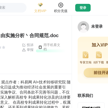
搜索
登录
文档VIP
积分充值
未登录
实施分析丶合同规范.doc
投诉
用手机看文
档
举报
点作者：科易网 AI+技术转移研究院 随
转化日益成为推动经济社会发展的重要引
由实施争议、合同条款不完善等问题，不仅
联系我们
深入解析高校专 利成果转化涉及的法律要
意义。 在高校专利成果转化过程中，权属
分配，还关系到成果转化的法律效力。若权