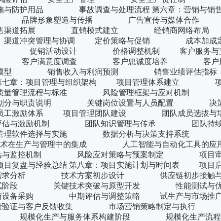
防护用品 事故调查与处理流程 第六章：营销与销
 品牌形象塑造与传播 广告宣传与媒体合作
 销售渠道拓展 直销模式建立 经销商网络布
渠道冲突管理与协调 定价策略与促销 成本加成
 促销活动设计 价格调整机制 客户服务
 客户满意度调查 客户忠诚度培养 客户服
预测模型 销售收入与利润预测 销售业绩评
第七章：项目管理与组织架构 项目管理体系建立 项
量管理流程与标准 风险管理框架与应对机制 
划分与职责说明 关键岗位设置与人员配置 决策
工激励体系 项目管理团队建设 团队成员选拔
估与激励机制 团队知识管理与传承 团队持续
管理软件选择与实施 数据分析与决策支持系统 
技术在生产与管理中的集成 人工智能与自动化工具的
估与监控机制 风险应对策略与预案制定 项目审
与经验总结 第八章：项目实施计划与时间表 项目启
求分析 技术方案初步设计 供应链初步接触
试阶段 关键技术突破与原型开发 性能测试与优
备采购 中期评估与调整策略 试生产与市场推
验证与客户反馈收集 市场营销策略制定与执行
改进 规模化生产与服务体系构建阶段 规模化生产