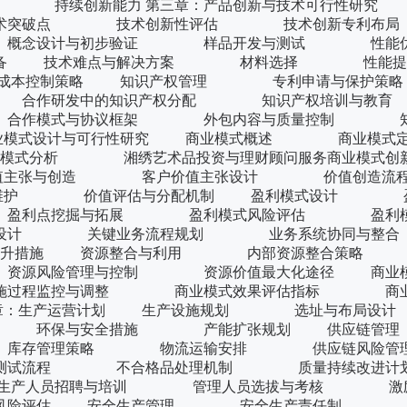
续创新能力 第三章：产品创新与技术可行性研究 
技术突破点 技术创新性评估 技术创新专
 概念设计与初步验证 样品开发与测试 性能优
准备 技术难点与解决方案 材料选择 性
本控制策略 知识产权管理 专利申请与保
合作研发中的知识产权分配 知识产权培训与教育
合作模式与协议框架 外包内容与质量控制 知
业模式设计与可行性研究 商业模式概述 商业模式定
业模式分析 湘绣艺术品投资与理财顾问服务商业模式
价值主张与创造 客户价值主张设计 价值创造流
护 价值评估与分配机制 盈利模式设计 盈
盈利点挖掘与拓展 盈利模式风险评估 盈利模
架构设计 关键业务流程规划 业务系统协同
率提升措施 资源整合与利用 内部资源整合策略
源风险管理与控制 资源价值最大化途径 商业模
过程监控与调整 商业模式效果评估指标 商业
第五章：生产运营计划 生产设施规划 选址与布
优化 环保与安全措施 产能扩张规划 供应
 库存管理策略 物流运输安排 供应链风险管
测试流程 不合格品处理机制 质量持续改
生产人员招聘与培训 管理人员选拔与考核 激励
风险评估 安全生产管理 安全生产责任制 安