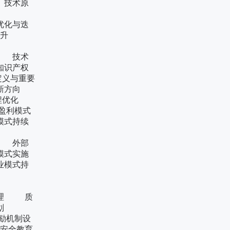
技术原
利布局
化与迭
能提升
护策略
 技术
识产权
义与重要
创新方向
程优化
利模式
式持续
与整合
 外部
式实施
模式持
局设计
链管理
理 质
进计划
机制设
全教育