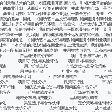
的创意和技术的飞跃，都蕴藏着开辟 新市场、引领产业革命的
 行的商业计划，从而吸引投资者的关注，并成功推向市场，是至
目商业计划书》旨在为创业者和企业提供一套全方位 、专业且
情况的差异，因此，《湘绣艺术品投资与理财 顾问服务创新创
。通过详 尽分析项目的背景环境、市场需求、技术优势以及可能
为驱动，策略为核心，我们精心构思一份既彰显项目个性，又 
中独树一帜，更为项目 的稳健落地与长远发展筑牢根基。 我
得应有的回报。《 湘绣艺术品投资与理财顾问服务创新创业项目
让每一个有价值的想法都能在商业舞台上熠熠生辉。我们期待每
开启一段充满无限可能的创新之旅 ，并用智慧与勇气，点亮未来
 项目简介 产品/服务核心内容 项目背景与市场
效益 项目可行性与风险评估 项目目标与愿景 
阐述 用户价值主张 市场定位与差异化策略 
值 用户提升价值 行业引领价值 可持续
测试与验证计划 生产准备与试产 市场推
性与市场分析 项目可行性分析 政策可行性 市场
 湘绣艺术品投资与理财顾问服务市场分析 
展趋势 价格敏感度分析 市场潜力评估 目标
 地域分布与消费能力 品牌忠诚度调查 
差异化 渠道选择与合作伙伴 定价策略与促
 市场竞争优势分析 技术创新点对比 成本效