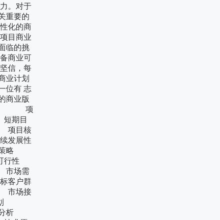
潜力。对于
关重要的
个性化的商
业项目商业
面临的挑
具备商业可
们坚信，每
商业计划
一位有 志
的商业版
机遇 项
短期目
项目核
发展性
广策略
可行性
市场需
客户群
市场接
销计划
益分析