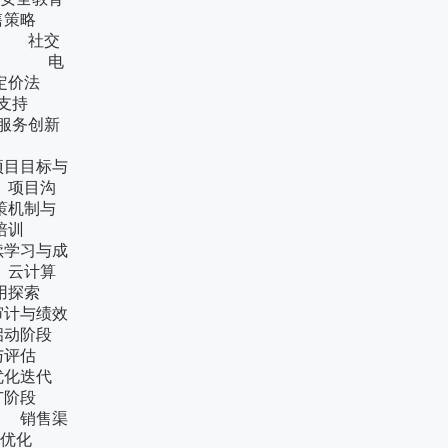
售策略
 社交
局 电
定价法
与支持
务创新
估指标
目目标与
项目沟
机制与
与培训
学习与成
云计算
应用探索
计与绩效
动阶段
与评估
化迭代
广阶段
 销售渠
流程优化