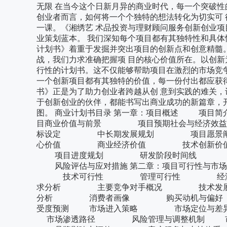
无限 在当今这个日新月异的商业时代，每一个突破性
创业者而言，如何将一个个独特的想法转化为切实可
一课。《湘绣艺 术品投资与理财顾问服务创新创业项
业策划蓝本。 我们深知每个项目都有其独特性和具体
计划书》着重于发掘并突出项目的创新点和创意精髓
战，我们力求准确把握项 目的核心价值所在。以创新
行性的计划书。这不仅能够帮助项目在激烈的市场竞争
一个创新项目都有其独特的价值，每一份付出都应获
书》正是为了助力创业者跨越从创 意到实践的难关，
于创新创业的伙伴，都能书写出商业成功的新篇章，
图。 商业计划书目录 第一章：项目概述
目商业价值与前景 项目预期社会与经济
标设定 中长期发展规划 项目愿景
心价值 商业经济价值 技术创新价
项目进度规划 研发阶段时间线 
风险评估与应对措施 第二章：项目可行
技术可行性 管理可行性 经济可行性
求分析 主要竞争对手概况 技术发
分析 消费者画像 购买动机与偏好
受度预测 市场进入策略 市场定位与
市场渗透路径 风险管理与调整机制