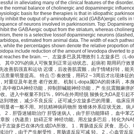
ssful in alleviating many of the clinical features of the disord
re the normal balance of cholinergic and dopaminergic influence
ysiologic basis for these therapies is that in idiopathic parkin
lly inhibit the output of γ-aminobutyric acid (GABA)ergic cells in
sequence of neurons involved in parkinsonism. Top: Dopaminergic
nhibit the GABAergic output from the striatum, whereas cholinerg
onism, there is a selective lossof dopaminergic neurons (dashed,
 carbidopa, estimated from animal data. The width of each pathwa
e, while the percentages shown denote the relative proportion of
bidopa include reduction of the amount of levodopa diverted to p
dose that reaches the brain. 一、左旋多巴及其增效剂 1.左旋多
善。 其中20%的病人可恢复到正常运动状态。起病初 期用药疗效
先改善肌强直和运动 迟缓，后改善肌震颤，由于情绪好转，能关
活质量明显提高。 特点 ① 奏效慢，用药2 ~ 3周后才出现体征的
对重症及年老患 者疗效差。 机制 L-dopa属DA的前体药，
提 高中枢DA神经功能，抑制胆碱能神经功能，产 生抗震颤麻痹
吸收。进入中枢量不到1%，99%在外周经脱 羧换化为DA是引起
到增效， 减少不良反应，还可减少左旋多巴的用量。 临床应用 
不明显者一般不用。对抗精神病药物所 致锥体外系症状无效。病
。 2．肝昏迷辅助治疗 肝昏迷病人，由于肝功能障碍， 血中苯乙
 章胺（伪递质）妨碍正常 神经功能。用左旋多巴后，转化为NA
由于左旋多巴在体内生成DA所致。 1．胃肠道反应 厌食、恶心
续治疗，由于产生耐受性，胃肠道反应可减 轻。 2．心血管反