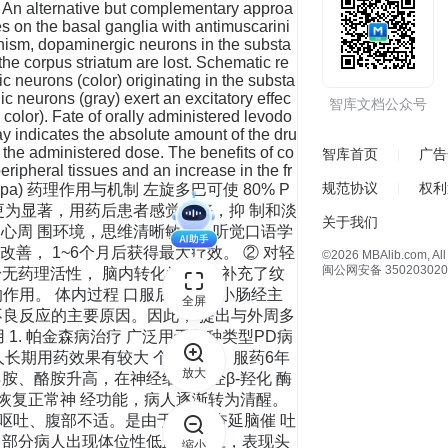
er. An alternative but complementary approa
s on the basal ganglia with antimuscarini
sonism, dopaminergic neurons in the substa
 the corpus striatum are lost. Schematic re
 neurons (color) originating in the substa
ic neurons (gray) exert an excitatory effec
智库文档公众号
 color). Fate of orally administered levodo
y indicates the absolute amount of the dru
 the administered dose. The benefits of co
智库首页
广告
eripheral tissues and an increase in the fr
规范协议
权利
巴（L-dopa) 药理作用与机制 左旋多巴可使 80% P
更为显著，用药后患者感觉良好，抑 制和淡
关于我们
心周 围环境，思维清晰敏捷，听觉口语学
改善， 1~6个月后获得最大疗效。 ② 对轻
©2026 MBAlib.com, All 
闽公网安备 350203020
本身无药理活性， 脑内转化为DA，补充了纹
的作用。 体内过程 口服后主要在小肠经主
全屏
不良反应的主要原因。因此， 提出与外周多
1. 帕金森病治疗 广泛用于各种类型PD病
人长期用药效果有较大 个体差异。服药6年
放大
胺、酪胺升高，在神经细胞内经β-羟化 酶
恢复正常神 经功能，病人逐渐转为清醒。
、呕吐、腹部不适。是由于DA兴奋延脑催 吐
应 部分病人出现体位性低血压反应，表现头
缩小