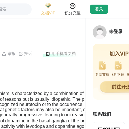
搜索
登录
文档VIP
积分充值
未登录
举报
投诉
用手机看文档
 characterized by a combination of
y of reasons but is usually idiopathic. The p
ecognized neurotoxin or to the occurrence
hat genetic factors may also be important, e
联系我们
enerally progressive, leading to increasin
 of dopamine in the basal ganglia of the br
c activity with levodopa and dopamine ago