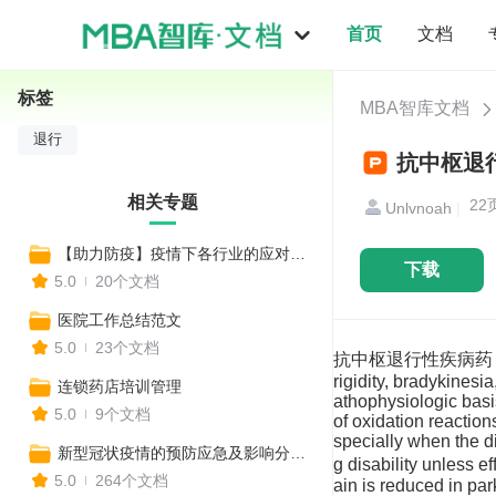
首页
文档
标签
MBA智库文档
退行
抗中枢退行
相关专题
22
Unlvnoah
|
【助力防疫】疫情下各行业的应对策略
下载
5.0
20个文档
医院工作总结范文
5.0
23个文档
抗中枢退行性疾病药 抗帕金森病药
rigidity, bradykinesia
连锁药店培训管理
athophysiologic basi
5.0
9个文档
of oxidation reaction
specially when the d
新型冠状疫情的预防应急及影响分析资料包
g disability unless e
5.0
264个文档
ain is reduced in pa