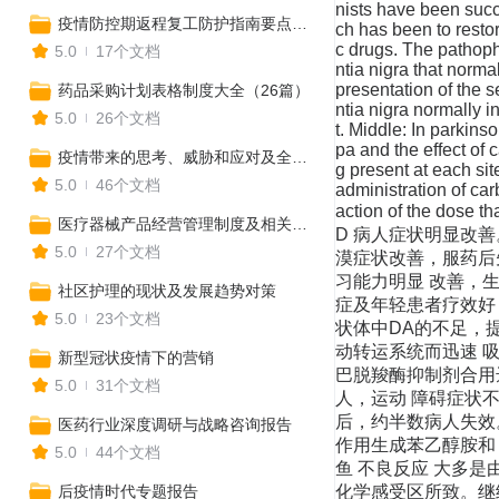
nists have been succe
疫情防控期返程复工防护指南要点全攻略
ch has been to resto
c drugs. The pathoph
5.0
17个文档
ntia nigra that norma
presentation of the 
药品采购计划表格制度大全（26篇）
ntia nigra normally i
5.0
26个文档
t. Middle: In parkins
pa and the effect of
疫情带来的思考、威胁和应对及全球期待的疫苗研究
g present at each sit
5.0
46个文档
administration of car
action of the 
医疗器械产品经营管理制度及相关报告
D 病人症状明显改
5.0
27个文档
漠症状改善，服药后
习能力明显 改善，生
社区护理的现状及发展趋势对策
症及年轻患者疗效好，
5.0
23个文档
状体中DA的不足，
动转运系统而迅速 
新型冠状疫情下的营销
巴脱羧酶抑制剂合用达
5.0
31个文档
人，运动 障碍症状
后，约半数病人失效
医药行业深度调研与战略咨询报告
作用生成苯乙醇胺和
5.0
44个文档
鱼 不良反应 大多是
后疫情时代专题报告
化学感受区所致。继