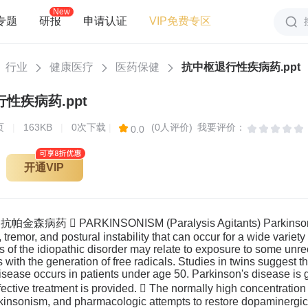
New
专题
研报
申请认证
VIP免费专区
行业
健康医疗
医药保健
抗中枢退行性疾病药.ppt
性疾病药.ppt
页
|
163KB
|
0次下载
|
(0人评价)
我要评价：
0.0
开通VIP
  PARKINSONISM (Paralysis Agitants) Parkinsonism is
, tremor, and postural instability that can occur for a wide variet
s of the idiopathic disorder may relate to exposure to some unr
s with the generation of free radicals. Studies in twins suggest t
isease occurs in patients under age 50. Parkinson's disease is g
ffective treatment is provided.  The normally high concentration
rkinsonism, and pharmacologic attempts to restore dopaminergi