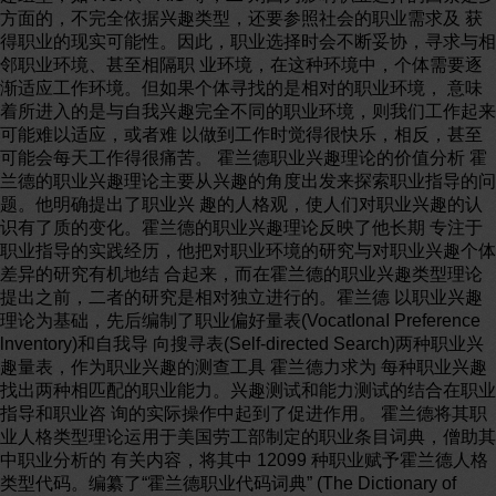
方面的，不完全依据兴趣类型，还要参照社会的职业需求及 获
得职业的现实可能性。因此，职业选择时会不断妥协，寻求与相
邻职业环境、甚至相隔职 业环境，在这种环境中，个体需要逐
渐适应工作环境。但如果个体寻找的是相对的职业环境， 意味
着所进入的是与自我兴趣完全不同的职业环境，则我们工作起来
可能难以适应，或者难 以做到工作时觉得很快乐，相反，甚至
可能会每天工作得很痛苦。 霍兰德职业兴趣理论的价值分析 霍
兰德的职业兴趣理论主要从兴趣的角度出发来探索职业指导的问
题。他明确提出了职业兴 趣的人格观，使人们对职业兴趣的认
识有了质的变化。霍兰德的职业兴趣理论反映了他长期 专注于
职业指导的实践经历，他把对职业环境的研究与对职业兴趣个体
差异的研究有机地结 合起来，而在霍兰德的职业兴趣类型理论
提出之前，二者的研究是相对独立进行的。霍兰德 以职业兴趣
理论为基础，先后编制了职业偏好量表(VocatIonaI Preference
lnventory)和自我导 向搜寻表(Self-directed Search)两种职业兴
趣量表，作为职业兴趣的测查工具 霍兰德力求为 每种职业兴趣
找出两种相匹配的职业能力。兴趣测试和能力测试的结合在职业
指导和职业咨 询的实际操作中起到了促进作用。 霍兰德将其职
业人格类型理论运用于美国劳工部制定的职业条目词典，僧助其
中职业分析的 有关内容，将其中 12099 种职业赋予霍兰德人格
类型代码。编纂了“霍兰德职业代码词典” (The Dictionary of