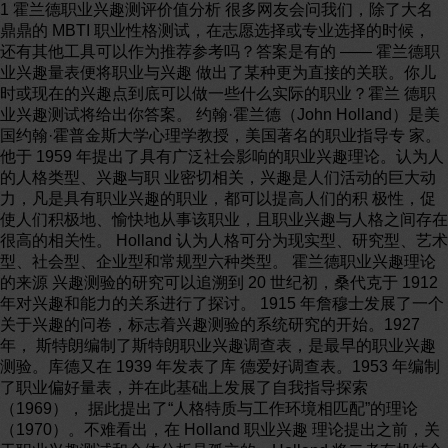
1 霍兰德职业兴趣测评价值分析 很多网友会问我们，除了大名
鼎鼎的 MBTI 职业性格测试，在志愿选择或专业选择的时候，
还有其他工具可以作为推荐参考吗？答案是有的 —— 霍兰德职
业兴趣量表便将职业与兴趣 做出了某种更为直接的关联。你儿
时或现在的兴趣点到底可以做一些什么实际的职业？霍兰 德职
业兴趣测试将给出你答案。 约翰·霍兰德（John Holland）是美
国约翰·霍普金斯大学心理学教授，美国著名的职业指导专 家。
他于 1959 年提出了具有广泛社会影响的职业兴趣理论。认为人
的人格类型、兴趣与职 业密切相关，兴趣是人们活动的巨大动
力，凡是具有职业兴趣的职业，都可以提高人们的积 极性，促
使人们积极地、愉快地从事该职业，且职业兴趣与人格之间存在
很高的相关性。 Holland 认为人格可分为现实型、研究型、艺术
型、社会型、企业型和常规型六种类型。 霍兰德职业兴趣理论
的来源 兴趣测验的研究可以追溯到 20 世纪初，桑代克于 1912
年对兴趣和能力的关系进行了探讨。 1915 年詹穆士发展了一个
关于兴趣的问卷，标志着兴趣测验的系统研究的开始。1927
年， 斯特朗编制了斯特朗职业兴趣调查表，是最早的职业兴趣
测验。库德又在 1939 年发表了库 德爱好调查表。1953 年编制
了职业偏好量表，并在此基础上发展了自我指导探索
（1969）， 据此提出了“人格特质与工作环境相匹配”的理论
（1970）。不难看出，在 Holland 职业兴趣 理论提出之前，关