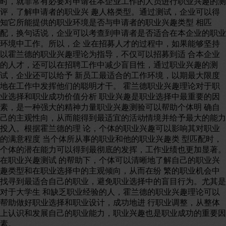
时，就非常有必要对申请在本企业工作的人员进行职业兴趣的测
评，了解申请者的职业兴 趣人格类型。通过测试，企业可以得
知它所能提供的职业环境是否与申请者的职业兴趣类型 相匹
配，换句话说，企业可以考查到申请者是否适合在本企业的职业
环境中工作。所以，企 业在招募人才的过程中，如果能够坚持
以霍兰德的职业兴趣理论为指导，不仅可以招募到适 合本企业
的人才，还可以在招聘工作中减少盲目性，通过职业兴趣的测
试，企业还可以给予 新员工最适合的工作环境，以期最大限度
地在工作中发挥他们的聪明才干。 霍兰德职业兴趣理论对于职
业选择和职业成功价值分析 职业兴趣是职业选择中最重要的因
素，是一种强大的精神力量职业兴趣测验可以帮助个体明 确自
己的主观性向，从而能得到最适宜的活动情境并给予最大的能力
投入。根据霍兰德的理 论，个体的职业兴趣可以影响其对职业
的满意程度 当个体所从事的职业和他的职业兴趣类 型匹配时，
个体的潜在能力可以得到最彻底的发挥，工作业绩也更加显著。
在职业兴趣测试 的帮助下，个体可以清晰地了解自己的职业兴
趣类型和在职业选择中的主观倾向，从而在纷 繁的职业机会中
找寻到最适合自己的职业，避免职业选择中的盲目行为。尤其是
对于大学生 和缺乏职业经验的人，霍兰德的职业兴趣理论可以
帮助做好职业选择和职业设计，成功地进 行职业调整，从整体
上认识和发展自己的职业能力，职业兴趣也是职业成功的重要因
素。