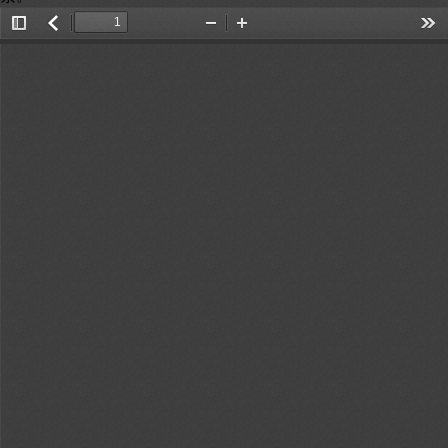
Toggle
返
Zoom
Zoom
Too
Sidebar
回
Out
In