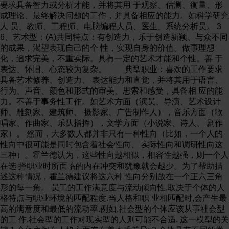
要求具备智力或分析才能，并将其用 于观察、估测、衡量、形
成理论、最终解决问题的工作，并具备相应的能力。如科学研究
人 员、教师、工程师、电脑编程人员、医生、系统分析员。 3
6、艺术型：(A)共同特点：有创造力，乐于创造新颖、与众不同
的成果，渴望表现自己的个 性，实现自身的价值。做事理想
化，追求完美，不重实际。具有一定的艺术才能和个性。善 于
表达、怀旧、心态较为复杂。 典型职业：喜欢的工作要求
具备艺术修养、创造力、 表达能力和直觉，并将其用于语言、
行为、声音、颜色和形式的审美、思索和感受，具备相 应的能
力。不善于事务性工作。如艺术方面（演员、导演、艺术设计
师、雕刻家、建筑师、 摄影家、广告制作人），音乐方面（歌
唱家、作曲家、乐队指挥），文学方面（小说家、诗人、 剧作
家）。 然而，大多数人都并非只有一种性向（比如，一个人的
性向中很可能是同时包含着社会性向、 实际性向和调研性向这
三种）。霍兰德认为，这些性向越相似，相容性越强，则一个人
在选 择职业时所面临的内在冲突和犹豫就会越少。为了帮助描
述这种情况，霍兰德建议将这六种 性向分别放在一个正六三角
形的每一角。 员工的工作满意度与流动倾向性,取决于个体的人
格特点与职业环境的匹配程度.当人格和职 业相匹配时,会产生最
高的满意度和最低的流动率.例如,社会型的个体应该从事社会型
的工 作,社会型的工作对现实型的人则可能不合适. 这一模型的关