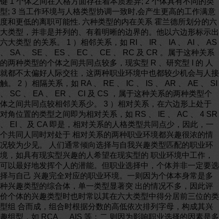
键 1 个体之间在人格方面存在着本质差异; 2 个体具有不同的类
型; 3 当工作环境与人格类型协调一致时,会产生更高的工作满意
度和更低的离职可能性. 六种类型的内在关系 霍兰德所划分的六
大类型，并非是并列的、有着明晰的边界的。他以六边形标示出
六大类型 的关系。 1 ）相邻关系，如 RI 、 IR 、 IA 、 AI 、 AS
、 SA 、 SE 、 ES 、 EC 、 CE 、 RC 及 CR 。属于这种关系
的两种类型的个体之间共同点较多，现实型 R 、研究型 I 的 人
就都不太偏好人际交往，这两种职业环境中也都较少机会与人接
触。 2 ）相隔关系，如 RA 、 RE 、 IC 、 IS 、 AR 、 AE 、 SI
、 SC 、 EA 、 ER 、 CI 及 CS ，属于这种关系的两种类型个
体之间共同点较相邻关系少。 3 ）相对关系，在六边形上处于
对角位置的类型之间即为相对关系，如 RS 、 IE 、 AC 、 4 SR
、 EI 、及 CA 即是，相对关系的人格类型共同点少，因此，一
个共同人同时对处于 相对关系的两种职业环境都兴趣很浓的情
况较为少见。 人们通常倾向选择与自我兴趣类型匹配的职业环
境，如具有现实型兴趣的人希望在现实型的 职业环境中工作，
可以最好地发挥个人的潜能。但职业选择中，个体并非一定要选
择与自己 兴趣完全对应的职业环境。一则因为个体本身常是多
种兴趣类型的综合体，单一类型显著突 出的情况不多，因此评
价个体的兴趣类型时也时常以其在六大类型中得分居前三位的类
型组 合而成，组合时根据分数的高低依次排列字母，构成其兴
趣组型，如 RCA 、 AIS 等；二 则因为影响职业选择的因素是多