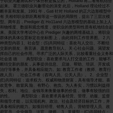
于职业兴趣测试和个体分析是孤立的，Holland 将二者有机结合
起来。 霍兰德职业兴趣理论的演变 此后，Holland 理论经过不
断丰富和发展。1991 年，Gati 针对 Holland 的正六边形模型中
有 关相邻职业群距离相等这一假设的局限性，提出了三层次模
型。两年后，Prediger 在 Ho11and 六边形模型的基础上加上人
和物维度、数据和观念维度，使职业的类型和性质有机地结合起
来。美国大学考试中心在 Prediger 兴趣的两维基础上，将职业
群体的具体位置标定在坐标图 上，由此得到工作世界图。 2 六
种类型内容 1、社会型：(S)共同特征：喜欢与人交往、不断结
交新的朋友、善言谈、愿意教导别人。关 心社会问题、渴望发
挥自己的社会作用。寻求广泛的人际关系，比较看重社会义务和
社会道 德 典型职业：喜欢要求与人打交道的工作，能够不
断结交新的朋友，从事提供信息、 启迪、帮助、培训、开发或
治疗等事务，并具备相应能力。如: 教育工作者（教师、教育行
政人员），社会工作者（咨询人员、公关人员）。 2、企业型：
(E)共同特征：追求权力、权威和物质财富，具有领导才能。喜
欢竞争、敢冒风 险、有野心、抱负。为人务实，习惯以利益得
失，权利、地位、金钱等来衡量做事的价值， 做事有较强的目
的性。 典型职业：喜欢要求具备经营、管理、劝服、监督
和领导才能， 以实现机构、政治、社会及经济目标的工作，并
具备相应的能力。如项目经理、销售人员， 营销管理人员、政
府官员、企业领导、法官、律师。 3、常规型：(C)共同特点：