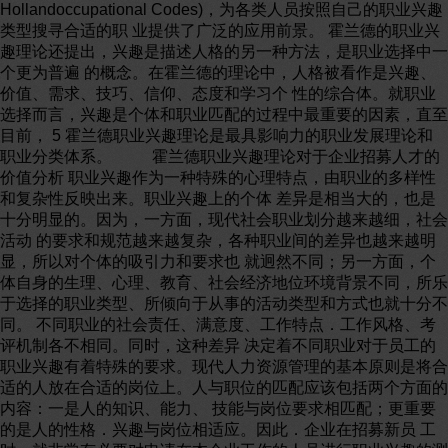
Hollandoccupational Codes)，为各类人员按照自己的职业兴趣
类型搜寻合适的职 业提供了广泛的应用前景。 霍兰德的职业兴
趣理论还提出，兴趣是描述人格的另一种方法，是职业选择中一
个更为普遍 的概念。在霍兰德的理论中，人格被看作是兴趣、
价值、需求、技巧、信仰、态度和学习个 性的综合体。就职业
选择而言，兴趣是个体和职业匹配的过程中最重要的因素，直至
目前， 5 霍兰德职业兴趣理论是最具影响力的职业发展理论和
职业分类体系。 霍兰德职业兴趣理论对于企业招募人才的
价值分析 职业兴趣作为一种特殊的心理特点，由职业的多样性
和复杂性反映出来。职业兴趣上的个体 差异是相当大的，也是
十分明显的。因为，一方面，现代社会职业划分越来越细，社会
活动 的要求和规范越来越复杂，各种职业间的差异也越来越明
显，所以对个体的吸引力和要求也 就迥然不同；另一方面，个
体自身的生理、心理、教育、社会经济地位环境背景不同，所乐
于选择的职业类型、所倾向于从事的活动类型和方式也就十分不
同。 不同职业的社会责任、满意度、工作特点．工作风格、考
评机制各不相同。同时，这种差异 决定着不同职业对于员工的
职业兴趣有着特殊的要求。现代人力资源管理的基本原则是将合
适的人放在合适的岗位上。人与职位的匹配应该包括两个方面的
内容：一是人的知识、能力、 技能与岗位要求相匹配；更重要
的是人的性格．兴趣与岗位相适应。因此．企业在招募新员 工