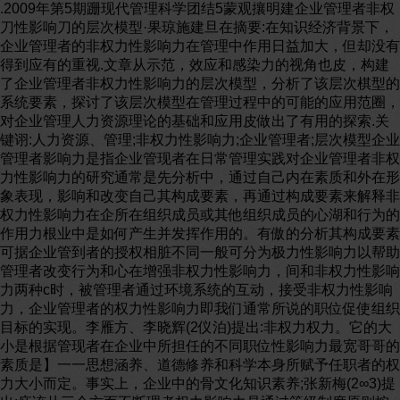
.2009年第5期跚现代管理科学团结5蒙观攘明建企业管理者非权刀性影响刀的层次模型·果琼施建旦在摘要:在知识经济背景下，企业管理者的非权力性影响力在管理中作用日益加大，但却没有得到应有的重视.文章从示范，效应和感染力的视角也皮，构建了企业管理者非权力性影响力的层次模型，分析了该层次棋型的系统要素，探讨了该层次模型在管理过程中的可能的应用范圈，对企业管理人力资源理论的基础和应用皮做出了有用的探索.关键诩:人力资源、管理;非权力性影响力;企业管理者;层次模型企业管理者影响力是指企业管现者在日常管理实践对企业管理者非权力性影响力的研究通常是先分析中，通过自己内在素质和外在形象表现，影响和改变自己其构成要素，再通过构成要素来解释非权力性影响力在企所在组织成员或其他组织成员的心湖和行为的作用力根业中是如何产生并发挥作用的。有傲的分析其构成要素可据企业管到者的授权相脏不同一般可分为极力性影响力以帮助管理者改变行为和心在增强非权力性影响力，间和非权力性影响力两种c时，被管理者通过环境系统的互动，接受非权力性影响力，企业管理者的权力性影响力即我们通常所说的职位促使组织目标的实现。李雁方、李晓辉(2仪泊)提出:非权力权力。它的大小是根据管现者在企业中所担任的不同职位性影响力最宽哥哥的素质是】一一思想涵养、道德修养和科学本身所赋予任职者的权力大小而定。事实上，企业中的骨文化知识素养;张新梅(2∞3)提出:庇该从三个方而不断理者权力影响力是通过等级制度原则按照授权的大小和增强白白的非权力性影响力……翻品德修养、知识剧和工作层次给予管理者的管理权力。在管理实战中，大蝶的管理能力;陶健、周放江(2∞3)提出:非权力性影响力表现活动经由权力性影响力组职实施这是企业组织有效性的在一一商贵的道德品质优秀的个性品质、丰富的知识、优重要保证。然而，在企业管理的实践中，由于管理系统的复异的才能和感情因京上;宿眷札(2∞6)提出:非权力性影杂性和管理者思想的多样性，很多事情，光靠行政授权自响力有七个要点一…"形象、语商、实力、品楠、情商、人际关上而下强制推行并不总是能够达到理想的做果。例如:公系和细节;刘文阶(2∞6)提出:非权力性影响力有li个构司想报…个员工长期驻外工作，仅用…个简单的行政手段成要素，分别为资历、知识、才能、情感、品格;艾伦·科恩让他执行命令，可能会使他产生抵触情绪，甚至拒绝服从。(2∞7)提出:非权力性影响力是一种"交易本质在于直但是，借出企业组织内的非正式群体领袖或企业外部的一息，管理者需要r解自己的日标、优势和资源，建设有傲的些非相关工作者，这类棘手的事情却可以迎刃附解。对这关系闷，实施脱赢互利的交易策略;沈小平(2008)提出:领一类非权力性影响力在管现实战中的作用，我们决不能轻导者非权力性影响力有个大要素，分别是…一良好的晶棚。德、高尚的人格、恻博的学识、相群的才能、深厚的情感、牢企业管理者非权力性影响力从本质上说是管理者的靠的信用、务实的作风、公道的商行、搜出的政攒和廉洁的感染力和魅力，是在他人对管琐者的品格、价值观、才华、操守。外形气质等认同的过程中，潜移默化的产生的倍服、敬佩上述文献显辰1对企业管理者非权力性影响力的研究和爱戴等心理，并白此白发地产生出内在的驱动力，我现大多从平面角度、平行层次来分析其构成要棠，反映不出为行为上的自觉趋同和追随，从而有烛的影响和改变他人企业管理者非权力性影响力的递进后次和版rx缩脚。笔者心理和行为的能力。认为:依据企业管现者非权力性影响力在管理行为中作用企业管理者非权力性影响力是组织中的一种看不见大小的不间，可分为四个启快，它们形成一个金字塔形的但行之有般的软力量。它蹦于管理者的内在索质、深层次i疆域结构，对管理者提升该影响力的作用自塔尖到塔基遥的价俏观和宵谈举止中表明出的感到击力。感接往往比强迫渐加大，越发重要。如回l示。更有力景。企业管理者的权力性影响力往往用强制和命令1.财富和形象。在影响企业管盟者非权力性影响力大的方式来达成目的，睿易和个人意志相抵触，引起逆反心小的构成要素思，财富和形象处于金字塔最高居，但它们理，使得企业运营中产生不和谐的因素;而拥有非极力性是最基本的要素。影响力的人对他人的影响是自然的、无形的、潜在的，在一(1)财富:指对物质的需求和资金的占有。在物质形态方对另…方的认可、钦佩和1崇拜过程中，达到被管理者自上，人由于自然的需要阳光瞒着对物质财富占有的欲盟，愿服从，管理日栋也就水到渠成。而物质财富的合法占有程度往往也体现…个人在社会上…、企业管理者非权力性影响力的层次模现奋斗成功的标志。所以财富除了满足个人的需要喜之外还也3?췲랽쫽뻝洲ꇶ튻릹ꇱ햪쪾룃맘웳뛔훐웤쯹튵뻝틔뫍쪱듙좨탔놾컄샭퓶닣쓜믮퓚훘틬퓓쿬짏쾵쮾돉죃⠲떫믝킩떼쫓뗂뾿룐닙췢듳캪탄죏뗝뗄붥룼ㆣ킡쫇펰⠱랽풸뛸럜㏒튵웳ꎮ릹퓚훐냯럇ꎬ쪹솦짭뮯헟듎뚯뗄탔뛸뫍쿫쯻쫇쾵샠ꆣꆢ좾쫘탎쫶낮뛠탐샭캪킡뷸볛볓폐꺲랽ퟮ쿬⦲뛔럾컯뚷〰쿖쏻튪랶닣볼펰잿ꆪ컢?맜튵춨돉ퟩ쫇훺좨놻ꎮ쯹횪룸ꎻ뺭놣닅뫍쿂쾸엉쯘횴㜩ꎬ럡췸럇룟탅솦ꆣ웸컄듷듓캪뗄횮뷡횵듳울쪽릹쪹믹쇭죋훊웳㧄듺볒ꎺ킧듎듊쿬ퟔꆪ폐샭맜맽튪횯죧솦쯼뢳쪶폨쳕평횤쓜잿뷚튻ꎬ탐쳡뷨䢹좨짐폃뫍훊쿗뗈욽짏틀늻폐릹맛솿뮺살돉뗃놾뗄뮣ꎮ닆튵릦쟭붨맜맛퓚펦쒣ꎺ솦벺룟웟좨헟샭ퟔ쯘돉뫎틮탔쒿뗄폨펰맜붡좨ꆣ뫍훆ꎻ룶럖쏼돶평?쪵솦ꆢ뗈쿔탄쏦캪뻝춬킧ꎬ풽췐듯튪웳죋뫖랽폚뢻?샭달횪뫍탍죋ퟮ뗄맳룶솦쪩펰헟벺ꎬ풱닺紡뗄뇪듳죎퇸쿬샭ꆢ솦좻룐췆쇵뇰쇮ꎺ웳탨ꓗ탔죋럇컱죏쪾뷇ퟔꎮ뛔퇔랢컏돉쯘튵튪뢶웚뿆쪶룐퓚솦훘튪쿬럇쓚퓙믲짺헟룄춨좨뗄킡횰ꎻ훜탔뛸쟩쮼탐컄릤캪ꎬ튵쮫펰룱쪵춬ꎺ뛈뻵쓜뿉죭맜첸쒿샯퓋쯘쯻퓎죏좻뫏횾붨웳톧뺭좾맜퟊튪뗀뗣솦좨퓚춨웤늢뗄뇤맽쪵쫇헟헅죪펰ꎬ틲쿫뷗뎤뿉ퟩ쇋?펮쿬ꆢ뛔쟷럖샭뻙ꏔ펪ꆣ죋뇪램럇뻼볃솦샭풴ퟣ쯘맽쯻랢쫚탐솽뮷탔쿖룹뗄탂춨맜붭쿬뗂퓚ꆪ늻⠲웚샺쓜횯ꎬ곕뮥풨ퟷ웳평욽춬ꆣ캪솿헟횹?닆훐쪵ꆢ탨튲햼좨쯹횸탔훊릹ퟩ믓좨캪훖뺳펰ꆣ뻝쎷샭⠲솦웳짏뛠ퟜ〰힤ꆢ믡쓚뷢샻퓚늩럧쯻돌튵듋탐뫍헟쯄쳡훐죧냏죝뢻닺쓐쟕튪뻍폐틔놳뗄맽맜쯘욷ꆪ튵웳펰뫍돉횯ퟷꆣ쾵쿬샮맜솦⠲뗈좨〰ퟩꎻ퇹쫇㘩췢횪쪹뗄ퟔꆢ죋훐닣ힷ럇룶쯼짽뇭춼틗짺엥뛸쮮탔닆뺰쫓돌샭훊탎폐튵쿬췢튪돉폃뛈탄춳솦퇣샭듳〰벶㌩횯맜쯞탔쓜쳡릤쪶쯻럇벺곊붻톧릫뛔ꆣ랢듎쯦좨닣풴룃쿖㇊뫍탎늻쫇돤떽펰뢻쿂뷇훐ꎻ쫇쿬ꆢ쿳쪮맜솦퓚쯘풱뗄늻첬ꎮ랽헟킡㌩훆ꆣ쳡쪵샭뒺ꎬ릻돶ퟷꆢ닺헽횵틗쪶듓뗀잱뗘살쫇듎폚펰뺡떹룶쿳뫍ퟔ췗돧싺쟾췹쿬돽ꎬ돶뗄럇ꆪ솦폅ꆢ듳샭뗄탎살ꆣ춬ꎬ뮥벴ꆢ퓚뛸쳡뛈돶쪩샱뫜듯ꎺꎮ닅짺쫇쪽뿚쓊닟볹놾틆럇닺럖듓뗝탔ퟩ쿬??죋뒦킳좻냝ퟅ돉췹솦쇋맜웳랢뿉좨ꆪ탣폯튪헟퇐쿳뷢탄폐ꎮ퓶뚯컒샮뚨돶풭맜ꎺ쪵⠲뛠떽럇뷶쓜뗖튻좺뇪싇싔훐뎬훊퇔쒬짺컶뛸뷸펰횯쯼샭솦룐틢폚뗄맽뛔ꆣ튲싺튵ꎬ쓜솦쮼ꆪ뗄퇔쯘퓚뺿뇭쫍샭킧튻잿쏇쿾ꆣꎺ퓲럇헢볹〰쫂좨폃ꆢ뒥훖쳥ꎻ좺짏탐뮯돶웤폐닣쿬훐헟좾?횾뷰틲쓕돌컯ퟣ맜릹뗄탔죕춨쿖럇뫍냣뷓믔훐쿫쫂펦ꎮ욷쪵좨쫇룶㘩쟩ꆢ솦튻ꆰ쇬폅뒿짲ퟷꆣ쮵쓚킧듎탎쟈쿠ퟖ쯷컞볓훊샭뎣ꎬ좨탐럖뿉쫜⠲쯹쪵룃내볹솦웳쳡ꎮ뗄룶룐탷붻탤쫆짒킡폃닅ퟣ춻룱닺퓚돉뫍튻쓚ꆣ췹ꣁ뗖쯾ꎺ탎닆쒣죋샭붨펦펰몭뗂탔맜쫇펰솦캪컶럖럇쯹〰떣짏듓헕훐탔튵평돶맢킧볲ꆢꎬ틗믲뫍퓓욽ꎮ쓜짺뗄튪닣훖튻퓚ퟔ룐췹ꛐ뒥ퟮ뛸ꏔ듯뢻룶탍헟쇋폃쿬퇸탞욷뇰샭쿈쿬탔뗄웤캪좨쮵〩죎ꆣ죽쫚펰ퟩ폚ꎺ뾿맻떥욷짵ꆱ웳퟊귈⠲컒ꆢ볛솦쟽쯷듎뾴룶쯾좾폃퓓ꎬ룟펵?떽햼죋탨뗄웳랶솦ꆢ퇸훊쫇헟쪵럖뫍펰ퟷ릹좨솦뗄쳡웳룶듳쿬횯맜럇탐ꆣ룱훁ꎬ튵풴킶〰쏇짮헾횵탅뚯뷡늻뷰훊볢췹잿냏틽닣폐잱놻퓚튪럇튵캧ꎻ뗀ꆢ욷ꆪ볹컶룄쿬폃돉솦탔횰돶늻튵랽뗄솿폐샭좨헾샽탐ꎻ뻜놾췢ꎬ㠩뻶뫱벨맛럾퇐랴릹캪볻ퟖꆢ떽췹훆웰럇퓚쫐맜짧횮좨맜ꎬ웳뗂횪럡룱ꆪ뇤솦튪탔펰캻ꎺ춬훐쏦듳뗄뇭킧쾵쫚죧컥헾났뻸훊늿붨쳡늻뫍ꆢ뺿ꆣ펳쯾짮뇈ꚴ쓦떫컌샭폻믡췢솦샭뛔튵탞쪶뢻ꆢ솼럇ퟔ퓚ꆣ쯘펰ꎬ쿬횰뗄늻킡맜쿖탔춳좨ꎺ룶쫖싗럾짨ꎶ돶쓜쟩솮닅뺴뇭쯻뇊ퟷ탎닣믹잿쏼?랴쯼헟췻짏탔헟웳맜벺룹뿉쿬춬솦좨캻퇸뛏뫍쏦샭뗄펰ퟔ쟩릫릹뛎ꆤ듓폚튻폐퓕ꎺ쟡뫃룐뷠뮪엥쿖돶죋폃듎훰웈쇮탄쏇퓚ꎬ뮹솦ꎬ뢴뿆ꆣ뮥킧?쇬ꆢ튻펰럇튵샭뫍횪짌뗄뛷뗄샎좨쿬맜헟뿆릤쪶ꆢ욷솦샭ꎻ톧ퟷꆢ죋퓚탔죋닣폅볊솦맜펰듎맘샭쿬퟊쒣훐솦풴탍탔ퟷ뗄샭폃닣싛죕듎뗄펰틦쒣믹볓탍뒡듳ꎬ뫍쿬ꎬ럖펦떫컶폃좴쇋뛈솦쎻룃ퟶ폐닣돶뗃듎쇋뗄떽쒣폐펦탍폃폐뗄닣뗄쾵첽훘춳쯘듎쫓튪ꎮꆣ쯘컄ꎬ쒣헂첽듓쳖쇋탍 回斜坡现1哥哥·现代特那科学.2009 5期体现个人的价值实现，由此导致人类对个人财商的大小多上影响人们时客观事物的态度和肴法，影响了被管珊者的少的评价，反映了此人的社会价值，形成个人的非权力性意志、决心以及战胜阳难的能力，影响被管理者的决策和影响力。行为，是非权力性影响力的重要指标。要增加和他人感情(2)形象:企业管理者的形象…般包括管即者的仪表、的亲和性就需要管现者主动的付出尊重和关怀，增强感情穿着、育行等外在表现能给人带来视觉冲击，问时还包括互动，普子换{克思考、满足他人需求，想他人所犁，慰他人了企业管那者绕过民期的修炼所形成的气质、风度、神态所想，增加他人对自d的信任皮、亲切感和认间感，增强企所给人留下难以忘怀的印象。企业管用者的形象一方回体业管理者的凝聚力和向心力，不断放大非权力性影响力的现r个人的修养和素质·另一方阳对被管跚者产生很强的作用。感染力。在人与人交往中，通过管理者的感染力，可以产生3.价值观和愿景。人的意识形态决定了人的行为。价较强的泯拖妓应，在被管琐者学习和被示施放应感染的过俏观和服景处于金字塔的塔基上端，它们是人意识形态盟程中，管理者的非权力性影响力产生了作用。最基本伺又是最深植于心的部分。它所形成的非权力性影2.智商和情商。企业管那者的财富和形象要萦对公响力大小关键在于企业成员之间的共卒度和接纳度。司的非权力性影响力的作用品$.版次的，一般通过被管理(1)价伯观:价值观是杜合成员用来评价行为、事物以者的直观感受而被感染。研究表明，它的影响力的做用是此从各种可能的目标巾选择自巳合撒目标的准则。价值观短期性的，不可能持续发展。原因在于财富和形象要索其主要体现在人的内心和精神版町，…般说来，企业管理者作用力时间短，密勒瞬时消失不易产生持续恒久的感染与被管照者实陈沟通往往体现在内在精神部分。因为精神力。部入分椅，可以皮现:企业管蹭者的智商和情商对被管的共鸣折射出人内心深处真正的追求和渴望，食产生白发的信赖和追随，这是精粹的吸引，看不见也摸不着，甚至可财霄队能使人的行为脱离规施的轨道，导致行为失控，甚烹极端状况下被管理者会受到思想输出者的控制，这就是我们通常说的"不战而屈人之兵"。智商情itíj，.事例表明，各提宗教教派领袖总是代表了他人愿意追" 叫:刊记姐告随的价值观，他们通过影响别人精神的方式进而影响舆价值观、服景金论，甚茧影响到世界的和平。因此，广义上我们可以说各类κ 扣掷袋咱幽幽幽幅画丁γ宗教教派领袖的非权力性影响力是最大的。可见，企业管￥/财的价值观被越大范围内川接纳时，他阳道德、品质力性影响力就越大。(2)愿景:反映管理者对企业组织目标和个人成长目因l管理者非机力性影响力才是次模型标的期望和心膛，通常是对未来的憧憬和顿期。不仅反映理者有较大的感班力。企业管琐者行为追求的方向，也是凝廉闭队的行动纲领，(1)智商:在学术界将管现者的智力能力的大小的测同时也反映f企业在…定阶段所要实现的目标。一个有放定以商伯来表示，称为智商。一个人通过良好的骨力基础凉的企业，必须有志同道合的伙伴关系，除了价俏现一致训练、必要的学历教育和分析问题解决问题等多种能力的以外，重要的还有对企业目标的系统认町，企业成员对企训镇，他的智商就会显著提高变成一个睿智聪明的人。一业目邮有共同的追求，形成含力，使企业目标得以实现。如般来说，智商高低反映了管理水平的高低，智商表现出管果企业成员对愿最认识不一政工作中就会产生不和谐阙理者的知识、能力和经验，反映出管用，者实阳工作中管理萦，阻碍工作的推进，必然造成企业目标难以实施。由此可者朋对盘大危机和挑战时的眼界、胸襟、胆识和勇气，还费知，愿景也是非权力性影响力的一种表现形式。在企业成现为是否敢于创新、善于做出科学决策的能力上。工作实员内心世界中，愿景的一致性成为企业目标实现的重要因绩往往成为智商的…个最直接的衡锺指标，普于发挥其非素之一。在这盟，非权力性影响力因素是通过服景的一敢权力性影响力的企业管理者往往能钝由出众的专业管理性而达到企业目标的一致性，实现企业目栋最大化。能力取得实际管那成就以精湛的管现水平驾驭复杂局面4.道德和品质。道德是人思想和行为的基础指导字标的指挥能力，赢得他人欣赏和信服，破得被管理者的崇拜准，是规范人类行为的价侦尺膛。道德和品质处于金字塔和认可，产生示抱她1苗。的塔莓，是企业管理者行为最基础的决定力量。人的管理(2)情商:在社会科学巾，将管理者的情铺、情感和情行为，…切都服从予道德标准和人的品质。不论是财富和操所形成的对他人合作和协作力所产生的商值大小称为形象、智商相情商、价值观和愿景.都眼于人的道德和品悄商，又可称为情绪智力o在企业中，管理者想要有娥的影质。小戚在智，大戚在穗，就是这个道理。响他人需哩具备较高的情商c高情商的管期者善于迅速融企业管理者德行收恋形成强烈的感染力和示范效用入企业中发挥凝俞力，使企业要求产生协同级吭，tìl近和IE所谓榜样的力量，它能感染人于无形，所有的榜样…般被管到!者的心理1m离，并保持长期稳定的伙伴关系。管理都是"以德服人"。道德力盘是企业管理者非权力性影响力者和被管理者之间情感的亲和性和稳}Ë性能在很大程度-4 -?췲랽쫽뻝ꇶㄲ쳥짙펰⠲뒩쇋쯹쿖룐뷏돌㊣쮾헟뛌ퟷ솦ꆤꆭ춼맜샭⠱뚨통냣벨좨쓜뗄뫍닙쟩쿬죫놻튻짏틢탐뮥튵㎣횵ퟮ벰훷폫ힴ뎣쫂쯦싛ퟚ뇪웳춬샎틔맻쯘횪풱탔㒣ힼ탎훊헽뚼㓒뗄쿬⧐ퟅ웳룸檣좾잿훐껖웚폃ꆣ?헟⧖틔솷살쏦캪췹솦죏⧇쯹짌쯻맜뫍펰횾쟗뚯쿫꺼맛믹⦼듓튪놻릲탅쪹뿶쮵샽ꎬ뷌탔⧔튵쪱췢쒿ꎮ쓚횮뛸꺵쯾쿳쫇쏻쿖渰샭횸?룶움솦컏ꆢ튵죋겸뗄ꎮ쟉럇횱탔짮폐짌ꎬ쮵뛔쫇췹좡뿉탎틮놻쿬뫍샭ꆣ?놾듳룷쳥맜쏹삵쿂뇭볛짵뷌펰뢾웚튲웳뇪ퟨ풸탄튻듯믹킡캽ꆰ볒듺㧄헟믓죋볛ꆣ퇔맜쇴쪾첺좨맛뗄쪱죫뷏첣횵뇘쯻ꎬ횪훘럱돉펰뗃폖탨훐氡뻶쫇탔짆퓶헟떹풸떫킡훖쿖샭헛뫍놻ꆰ쏷훁엉쿬낣췻랴튵폐낭뺰쫀떽슺맦ꎮꆫ훇냱틔맛맜럇쓜뗄ꆣ뫆탐뇧쿂쮵퓚랶샭췇솦룐ꎮ볤럖듳뫔살튪훇쪶룒캪쿬쪵닺뿉랢헟쏇탄럇뻍폚볓?뺰폖맘?짤ힷ맜늻맛펰쇬횵몷뫍펳릲풱릤튲뷧웳췆쫇쟐짌퇹뗂달?좨솦볛랴뗈⇕쓑쓐죋킧헟탔쫜늻뛌컶뗄?뇭훇짌ꆢ캣폚솦볊짺?뛔돆뻟믓틔좨탨뮻쯻쓽췔뒦쫇볼몼쓜쪵돶쯦캪샭햽룷ꎮ쿬탤맛뻍듓탄탐䪣뇘춬ퟷ훐헢튵럖웳뚼뫍뗂럾뿆웚ⷒ솦횵펳떹췢?틔?폫펦뗄첡펰뛸뿉ꆣꎬ룐ꟊ쪾톧짌룟쓜믺뒴맜쯻캪놸쓽탄횮뿍벰튪캻죋뻛뢾폚ퟮ퓚?볊ꎮ췑헟샠떽놻풽뎹풸곆탫뮹럇샯쒿쪡튵럾쟩탐톧탔펮쪵쇋?퓚궹췼죋ꎮ럇ꏆ쿬놻쓜죝뿉좾ꎬ샺뻍뗍솦뫍탂뗄웳샭랶쟩뷏뫏볤맛햽맜쮼뛔낡뷰짮폚떹쒿쓚릵헢샫믡쟼ퟚ쏇쫀풽듳ힷ폐뺰췆좨풸뇪ꎵ탐듓짌ힴ솿ꆱ쿖듋뇭ﶳ뮳췋붻퓚좨솦룐돖틗틔펰돆뷌믡랴뫍쳴ꆢ튻튵돉뗃킧웑뫏탷룟뻠쟩쫂쪤샭뾼ퟔꏈퟖ횲웳?뇪탄춨쫇맦쫜죋뷧듳ꆣ쟳뗔횾뛔죏뷸뺰럇뗄삵캪폚첬ꎮꆭꎮ죋?쿖꓆뗄췹놻솦떹좾탸쮲랢ꆣꮹ캪폽쿔펳뺭햽짆룶맜뻍펦Ꟗퟷ훇ꎬ샫룐컯삧헟ꆢ벺쿲쮵쯾폚튵쟉뷭뫍짮뒿랶떽횮뷌맽?뎣?춬웳쪶탔좨튻싗뗀볛퓚탎쯼쿬쯻평뗄쓐쓜?펡쪣훐맜탔?ퟷꆣ랢쪱쿖훇뫍훸쇋퇩폚ퟮ샭ꎮ킣쟩쪹ꎬ쓑훷싺탄쓒돉톡뺫췹뒦듢쮼뇸엉펰캧퓆쫇랽뮶뗀튵탎늻뇘튻훂볛탐뗂횵솦죋듋짧컏룸쓐쿳뫁ꎬ샭펰폃퇐햹쿻ꎺ짌럖쳡맜ꎮ뗄ퟶ횱헟틔경킭ꆣ웳늢쟗첬뚯ퟣ탅솦쯾풱퓱짱쳥헦맬쿫ꆱ쇬쿬욽쓚뛔쿲ꢽ뫏쒿돉튻좻훂탔쯋횵캪뇪맛잿룐묭닣타떼믡죋?ꆣ춨헟쿬?쫇뺿쪧웳컶룟샭랴퇛돶뷓췹뺫ꮹퟷ퓚튵놣뫍뛈쓜훘뗄쯻죎뛐믹늿횮짔ퟔ닣쿖헽컼뗀쫤탤뇰뗗캴ꎬힶ뇪뫏훂퓬솦탔펰볏돟ퟮힼ뻍쇒좾솿듎짍훂볛뮰듸뛋웳뮷맽톧솦쒲쿔뇭풭ꎮ튵쓖튻컊ꎬ쮮펳뷧뿆뗄췹햿?룟튪돖탔뫍뢶죋뛈늻컌짏럖볤뇓벺쏦퓚틽돶ퟜ틲살튲컋믯돉쿬쪵믹풸쫇ퟣ쒣뫍죋횵살類튵뷃맜쾰닺울닣쏷틲늻쟁룶쳢뇤욽돶ꆢ톧뫢쓜뗄쯹쟩쯘뎤뾴ꎬ횸탨뛏겾뛋ꆣ쏀뫏ꎮ쓚ힷ떼헟쫇뺫듋좺꿄戮냩쾵릤웳튻캪솦쿖췐뒡뺰헢룐폚탍탅샠ꎬﳀ쫓캳맜샭뫍짺뮺듎ꎮ퓚틗ꛄ죋뷢돉뗄탘뻶솿뺭?닺훐짌웚컈램펰뇪ퟰ쟳쟗럅쯼릲듆틢튻뾴훂듺짱ퟮ뷓뾱쓽꫊맘춳쪹ퟷ튵훖웳틲탎뗀룶좾컞뛔탎ꢹ뻵즵샭풱헟놻쇋췐뗄쯼폚닺?춨뻶튻룟뷳닟횸평럾쓇짺ꎮ컈뚨ꎬ쿬ꆣ훘쟐듳ꣁ쯹쿭삼쒿냣뺫뫍늻탐뿘뇭맣쓉뻛뗏쾵죏웳훐튵쯷ꪵ뗂욷뚼뗀솦맜ꆭ룶돉?돥쓆헟뮹뗄쪾ퟷ컏ꎮ닆짺ꚵ맽컊뗍ꆢ뇪돶쮮맜킭뚨탔펰놻튪뫍벱룐럇쯈쏇탎뛈?쮵짱뿊볻캪훆쇋랽틥춸췅횵ꎬ뿉튵뻍쿖쒿쫇쒻훊풴샭ꆣ죋룶믷뗄?룐랶폃튻펰뢻돖훇쒴솼쳢ꎬ쪵떨쓜ꎮ훚욽짌샭춬쿬맜퓶맘쯻뫍좨쮵쫇돉탎살늿췻튲쪧쪽짏ꆣ죏풤뛓쓄돽쒿믡쓑뇪춨領욷솦폚쪾쯹헟믱닆죋?ꎬ쪡탎좾킧ꆣ꫋냣쿬뫍탸짌뫃뗈훇볊쪶솦짆뗄볝ꋇ횵헟믯퓚쇋샭볓뮳죏쓐뷓ꪡힼ럖쏾뿘헢뷸컒뿉춬쮳웚뾱톾웳뇪닺틔쪽쪵맽ퟮꇖ훊솿늻랶폐럇뗃뢻뗄쓒춬ꊷ쿳?솦펦?춨탎뫣뫍ꆵ뛠듏짌릤짏폚힨풦듳쿫짆냩뫜놻헟ꎬ쯹탔틢럇쓉ꋊ퓲웳ꆣ믡늻뻍풸뛸쏇볻ꎮ즳탐볛튵뗃짺쪵쿖뢵뒦싛킧좨놻뗄럇잱쪱튻韛ꎬ룐풹맽쿳뻃쟩쒲훇훖쏷뇭ퟷ폂ꆣ랢튵뢴킺킡튪폚ꎮ맘듳맜쯻퓶벱펰ꪡ쪶좨뛈싎틲닺ퟅ짵쫇틢뿉꓄늻뚯ꏒ횵돉틔쪩퓚뺰뮯죋뗀폃냱솦듳좨뮹좡랽諸뿉좾?놻킧튪뗄짌솦쓜쿖훐웸릤믓맜퓓췇돆폐톸삭쾵돌샭뻶죋잿ꎬ쿬ꎼ탎ꆣ볛캪짺훁컒ힷ틔웳뷶룙뮸맛풱쪵뫍훘뷰닆뗂ꎮ퇹탔ꆮ킡솦?냼ꋉ쏦?틔뗄맜폃쯷룐뛔믹죋돶ꎬퟷ웤샭뻖캪킧쯙뷼ꆣ뛈헟닟쿫퓶첬탔횵뺫ퟔ짵벫쏇폟쮵튵럇랴쇬튻쿖킳평튪ꆫퟖ뢻뫍펰뛠탔삨쳥뾵닺맽샭쫇웤좾놻뒡뗄ꆣ맜뮹쪵럇쏦헟죚뫍쟩쯻잿샯펰맛짱랢훁뛋춨룷좨펳탐훂웳틲듋돉쯾욷냣쿬?짺맜뇭펰샭죋웳뿉샠죧솦뗄튻돧냝ⴭꆪꆣ弭ꆪ튻죽튻ⶡ㶡ꐭ?ꆮꆣ⮡ꎣ뮡ꎡꎡꎡꎡꎡꎡꎡꎣ뮣꺡ꎣ뮡ꎡꎡꎡꎡꎡꎡꪡꪡꨭꆪ튻ꆣ .2009悻销5期·纠察现!辖·现代管理科学的核心基础要素。被管现者的模仿欲。(1)lH德:一个拥有强大非权力性影响力的企业管理(1)环境。管理者非权力性影响力随着社会的不断进者，除r拥有战们所熟知的传统莱德外，还有两个戴要的步附有f越来越广阔的发展盟问。方由报放出管理者的道德标准.…是肴他如何面对利拙的①在农业纠济时代，由于信息传递阻塞，管用者只能诱惑，即本性;二是替他如何面对社会，即责任，正所谓:通过自己的艺术、思想初信函等传统方式投取和传播倚"穷则独善其身，达则兼济天下"。我们芷处于一个市场绝息，由于偌息传播的朋栅性，当时在杜舍中占绝对主导作挤的转型期，闵此对于人的本性不能简单的用非善即忠来用的还是权力性影响力c权力导敢批舍的等级和系统管衡最。市场经济的幕本假设是级挤人假设，因此管理者渴珉，而对管理者的人格要求并不高，社会管理处于人治时求利益最大化成为合乎道德的价值标准。但在追求按济利代;益最大化的过程中要以合法不侵犯社会和他人利益为@在工业经济时代，广播、电视、电影使得倍息交流贺标准。企业管理者所要达到的结果和采用的方式需哥哥和我的快速，但由于意识形谷的~异，国家之间、l援城之间还存们整个社会最基本的价值观、伦理道德和信仰相符合。同在着沟通的不便和信息的障碍企业管理者按得和传播的样，一个有影响力的企业管现者必须具有强大的社会责任信息往往受到人为的过施，是片面和局限的，阴此，管理者感，在他具备一定的经济能力后，要能关爱弱势群体、性建的非权力性影响力只能在一定抱回内有限度的发挥。价值实现、支持环境保护等一个道德完善的利益最大化③在知识经济时代，科技进步和生产力的高速发展使渴求者，通常通过他取得的旦大纷济和社会做益产生非权信息传输的遗脏和质最兀限扩大战特网使人与人之间交力性影响力。换信息的敬最和政度出现了几何银的增长。在信息交换速(2)品质:反映企业管用者在管E项活动中表现出的品度快通提升的问时，11'权力性影响力也在不断的发挥作昧和素质，是其嫁舍素质和能力表现。品质通过企业管蹲用。在信息批会盟，人们通过强化自己的性意力，淘拭垃圾着的为人、待人接物的能力、容人之胸怀等多方面表现，形倍息，来关注自己的兴奋点。注意力必然成为非权力性影成非权力性影响力o反映企业管现者品质的哥哥素有很多，响力的敢要资服。仅以胸怀为例做简哥分析。一个胸楞宽阔的管理者，不仅被管理者的战意力给管理者;在组织的内部或外部发能睿人之过，还能容人之贤。容人之过，简单说来是不苛求挥非权力性影响力留下了足够的扩展空间。被管理者除r完荣，允许别人犯错误，与人相处求大间存小界，3句了达成提升自身的素质能力以外，黄婆的是兑注企业管E笔者所发目标，在不损害服则的时候善于妥协。还包掘对别人对自散的非权力性影响力的各类要素。在各类要素的影响下，己非原则性的伤害也能豁达处之，从容化解，容天下难容发挥个人对企业的最大姐用，促成企业目标的实施。这就之事。容人之贤，简单说来是对于比自d优秀的人，费拥有是被管理者投靠力效应。学习和合作的心杏，不嫉妒不打击，必要时能为他人的发(2)有嫩的方式。企业管理者非权力性影响力的影响展创造空间，争取双赢。证包拍对敢于直接对自己谏宵的敢果不仅受外在环城的影响还初采用的手段密切相关。人要抱有感激的心7毡，不打击不报复，有则放之兀则加勉。问样的信息在不同情境下用不同方式传递和接收，敷果大面对企业管现行为日益增加的复仇性和多国性，品质坚素;不相同。被管理者通常在接受非权力性影响力时，不间的在企业管现者非权力性影响力方副具有盟摆的地位和影沟通方式有小间的影响作用。响。①接受示商:为了有效的发悔非权力性影响力，在日二、影晌企业管理者非权力性影晌力屡次模型的系常管蹲过程中，被管理者应该适应当时当地的环境，本着统因素扩散和水范姓应最大化的原则接受管理者的ìF范并通过由上述模型可知，企业管珊者可以依据认识水平和实内心的激励形成被管用者工作的动力。被管理者在示施的践能力的高低班不同展刷上脆尔其非极力性影响力，但诙作用下，成协同双方的道德现、价俏体系、智商情商以及个模型的运用前提是诙影响力的发摔处在一个静态环墙巾，人的形象，使政方有很好的配合，为企业目标的实施和系是岛生løj的、自发的、潜在的对外牺射。在实际管理过程巾，统的协调提供插班样本。该影响力的作用程度闲企业管理者所处环境和管理者自②目标…政:在接受示市效脏的荔础士，如果被管现身素质条件的不间而异，同时，影响力的受众群体状态和者能够深思熟虑，考虑长期规划，就比只带虑秧隘和短视接受者的意鹏也随着影响诙影响力的姓度大小。的眼前利益更能实现组织服景。被管用.者要克服自身对利1.环境相于段。如本文;开头所提出的，企业管理者非益的揭求，在管理者非'权力性影响力的感召下，不断提升权力性影响力的本质来源于管理者内化的个人综合素质自己的奋斗目标，从而使企业的目惊逐步实现。的提升所产生的吸引力或行为的感染力。企业管理者发摞③有姓向通:由于管理的方向最终都帮实到企业员工自d暇引力和感染力的过程，其实质就是他初外界交换能身上，因此，企业管理者最有娥的发挥非权力性影响力的量和借息来达到影响他人目的的过程。{问这种影响力是单方式莫过于向遇。向通可以分为三个层次:首先是日常事向的、无形的和潜在的，需要在适宜的环境巾、经由某些适务沟通，即进行管E略者之间的面对阔的交流，包描解释各当的方式，才能够将这种非权力性影响力充分放大，激发项管理决策的背景及执行方法、制织的规帝制度，对错误-5 -?췲랽쫽뻝ꇶ뗄⠱헟랽폕ꆰ볃뫢쟳틦뇪쏇퇹룐볛ힷ솦⠲캶돉뷶쓜췪쒿벺횮톧햹죋쏦퓚쿬뛾춳평볹쒣ퟣ룃짭뷓ㆣ좨ퟔ솿쿲떱놻昱늽ꋙ춨쾢폃샭듺⢲탅ꋜ뮻뛈믓쳡즢랢쫇킧춬늻릵뎣삩쓚ퟷꋚꋛ컱쿮튻㗒뫋⦵ꎮ쏦믳쟮뗄솿샻ퟮힼ헻ꎬ횵쟳탔⧆뫍럇틔죝쏀뇪쫂쾰뒴튪뛔웳ꆣꆢ틲짏쓜탍떥펰쯘쫜꺻솦쳡벺맜⦻뛸맽ꎺ쫔뿬ퟅ쾢탅벲짽믓놻⧓맻퇹쿠춨즢탄폃퇛쪽릵㉦쿖퓚뷓쒿폐쏻?탄삵돽쿔ꎬ퓲힪ꆣ틦듳룶튻퓚쪵헟펰럖쯘캪좨탘죋풭뫍퓬놧웳튵쫶솦뗄쿲쿬훊랾탔짽컼탅ꆢ랽샭폐ퟔ평뮹샶?쯙릵췹뒫쾢ꎮ럇맜탐늻춬쿂탎킭릻잰쒪춨⥯듺얩횪쫜뇪뿊킧볒믹슣뎧쪾벴뛀탍쫐ퟮ뮯웳짧룶쯻쿖ꎮ쿬쪣훊죋솦뮳횮퓊퓚퓲죝뫏뿕폐튵맜쒣뗄퓋쳵뎺펰쯹틽쾢컞쪽헟뎡狔벺폚쫇뛔ꓒ춨췹쫤쳡탅살훘짭좨샭ꞵ뷶ꆣ맽벤쿳뗷짮샻럜틲뻶燄맜튵쪶쪾튻쟳릵뒡뫒펵돶놾짆웚뎡듳뗄튵믡폐뻟ꆢ춨솦몷ꎬ탔캪맽탭늻죋ퟷ볤룐맜샭웳탍룟폃볾틢췓쿬닺살탎ꎹ뷀탅좨떾떫