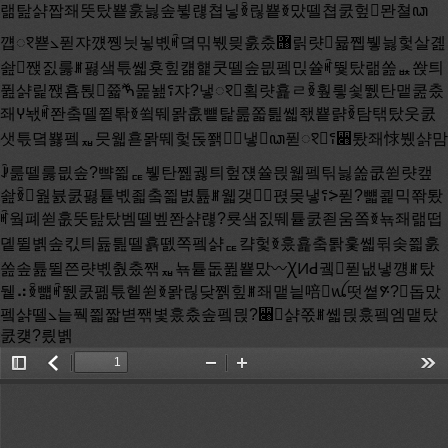
Toggle
返
Zoom
Zoom
Too
Sidebar
回
Out
In