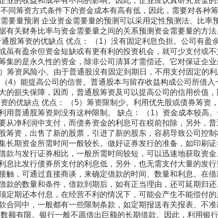
企业的收益和成本有不同的影响。因此，企业应认真研究资金的
。不同筹资方式条件下的资金成本有高有低，因此，需要对各种
金需要量预测 企业资金需要量的预测可以采用定性预测法、比
有关财务比率与资金需要量之间的关系预测资金需要量的方法
c 普通股筹资的优缺点 优点： （1）没有固定利息负担。公司
或虽有盈余但资金短缺或有更有利的投资机会，就可少支付或不
筹集的是永久性的资金，除非公司清算才需偿还。它对保证企业
（3）筹资风险小。由于普通股没有固定到期日，不用支付固定的
 （4）能提高公司的信誉。普通股本与留存收益构成公司所借
大的损失保障，因而，普通股筹资及可以提高公司的信用价值，
筹资的优缺点 优点： （5）筹资限制少。利用优先股或债券筹
利用普通股筹资则没有这种限制。 缺点： （1）资金成本较高
要从净利润中支付，而债务资金的利息可在税前扣除，另外，普
股筹资，出售了新的股票，引进了新的股东，容易导致公司控制权
集长期资金所需时间一般较长。做好证券发行的准备，如印刷证
借款与发行证券相比，一般所需时间较短，可以迅速地获取资金
利息比发行债券所支付的利息低，另外，也无需支付大量的发行费
接触，可通过直接商谈，来确定借款的时间、数量和利息。在借
借款的数量和条件，借款到期后，如有正当理由，还可延期归还。
须定期还本付息，在经营不利的情况下，可能会产生不能偿付的
款合同中，一般都有一些限制条款，如定期报送有关报表、不准
资数额有限。银行一般不愿借出巨额的长期借款。因此，利用银行