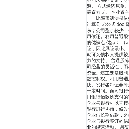
不同来源的资金，对
源。 方式经济原则
筹资方式。 企业资
比率预测法是依据
计算公式:公式.do
东；公司盈余较少，
用偿还。利用普通股
的优缺点 优点： 
险，因此风险最小。
就可为债权人提供较
力的支持。 普通股
司经营的灵活性，而
资金。这主要是股利
散控制权。利用普通
快。发行各种证券筹
一定时间。而向银行
用银行借款所支付的
企业与银行可以直接
银行进行协商，修改
企业借长期借款，必
企业与银行签订的借
业的经营活动。 筹