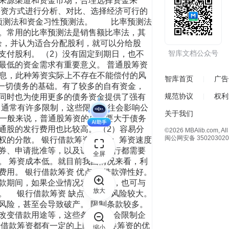
来源渠道和资金市场，合理选择资金来
筹资方式进行分析、对比、选择经济可行的
率预测法和资金习性预测法。 比率预测法
。常用的比率预测法是销售额比率法，其
有盈余，并认为适合分配股利，就可以分给股
智库文档公众号
支付股利。 （2）没有固定到期日，也不
最低的资金需求有重要意义。 普通股筹资
利息，此种筹资实际上不存在不能偿付的风
智库首页
广告
入一切债务的基础。有了较多的自有资金，
规范协议
权利
同时也为使用更多的债务资金提供了强有
资，通常有许多限制，这些限制往往会影响公
关于我们
。一般来说，普通股筹资的成本要大于债务
通股的发行费用也比较高。 （2）容易分
©2026 MBAlib.com, All 
闽公网安备 350203020
的分散。 银行借款筹资 优点： 筹资速度
券、申请批准等，以及证券的发行都需要
全屏
。 筹资成本低。就目前我国情况来看，利
用。 银行借款筹资 优点： 借款弹性好。
款期间，如果企业情况发生变化，也可与
放大
 银行借款筹资 缺点： 财务风险较大。
风险，甚至会导致破产。 限制条款较多。
改变借款用途等，这些条款可能会限制企
借款筹资都有一定的上限。 债券筹资的优
缩小