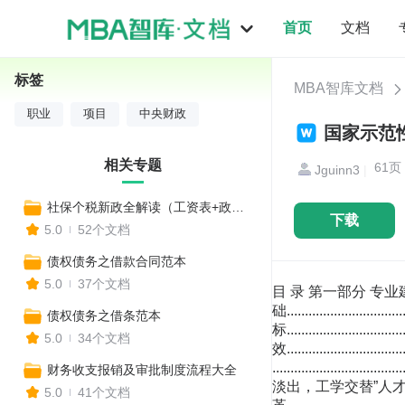
首页
文档
标签
MBA智库文档
职业
项目
中央财政
国家示范
相关专题
61
Jguinn3
|
社保个税新政全解读（工资表+政策变化+收入对比+报税流程+合理避税+常见社保问题等实用工具）
下载
5.0
52个文档
债权债务之借款合同范本
5.0
37个文档
目 录 第一部分 专业建设基础、目标与成效......................................................................................87 一．酒店管理专业建设基础..................................................................................................87 二．酒店管理专业建设目标..................................................................................................88 三．酒店管理专业建设中取得的成效..................................................................................89 第二部分 创新酒店专业“旺入淡出，工学交替”人才培养模式 ..............................................92 一．酒店管理专业人才需求调研..........................................................................................92 二．“旺入淡出，工学交替”人才培养模式 ..........................................................................106 第三部分 课程体系建设与教学改革........................................................................................110 一. 职业素质培养的系统化设计.........................................................................................110 二． 基础知识的系统化设计..............................................................................................111 三. 职业能力课程的系统化设计.........................................................................................111 四.教学做一体的课程标准制定和全部专业核心课程的课程设计...................................112 五．校企共建特色教材........................................................................................................113 六．课件与教学资源库建设................................................................................................113 第四部分 师资队伍建设............................................................................................................114 一、专业教学团队建设.............................................................................................
债权债务之借条范本
5.0
34个文档
财务收支报销及审批制度流程大全
5.0
41个文档