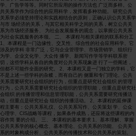
学、广告学等等。同时它所应用的操作方法也 广泛而多样。公
共关系学作为综合性的应用科学，发挥着多种功能。 研究公共
关系学必须坚持理论和实践相结合的原则，正确认识公共关系学
与市 场经济的关系，与其它相关科学之间的关系，树立公共关
系为市场经济服务、 为社会发展服务的观念，以掌握公共关系
为社会实践服务的本领。 二、 本课程与相关课程的联系和分工
1、本课程是一门边缘性、交叉性、综合性的社会应用科学。它
涉及的学科 非常广泛，它与企业管理学、市场营销学、组织行
为学、企业文化学、大众传 播学、新闻写作学等学科联系密
切，这些学科从各自的角度对公共关系现象进 行了一些阐述，
但都不可能作全面的研究。 2、本课程又是一门独立的学科，它
不是上述一些学科的杂糅，而有自己的 侧重和专门理论。公共
关系需要研究社会组织的行为，但重点是研究社会组织 的管理
行为，公共关系需要研究社会组织的管理职能，但重点是研究社
会组织 的传播管理和信息管理职能，公共关系需要研究传播活
动，但重点是研究社会 组织的传播活动。 2、本课程的延伸课
程主要有：公共关系礼仪、公共关系写作、公关策划 学、公众
心理学、CIS战略等课程，如果条件成熟，还应将这些课程的内
容作简 要的介绍。 三、 本课程的基本要求 1、基本理解、掌握
公共关系学的核心概念、基本理论、公共关系的功能、 公共关
系的对象构成分析、公共关系的传播技术和公共关系的策划。