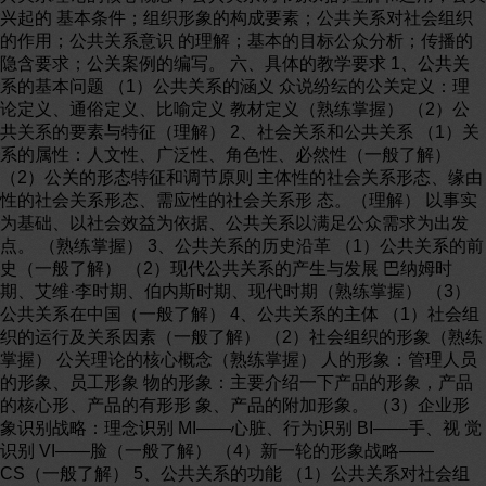
兴起的 基本条件；组织形象的构成要素；公共关系对社会组织
的作用；公共关系意识 的理解；基本的目标公众分析；传播的
隐含要求；公关案例的编写。 六、具体的教学要求 1、公共关
系的基本问题 （1）公共关系的涵义 众说纷纭的公关定义：理
论定义、通俗定义、比喻定义 教材定义（熟练掌握） （2）公
共关系的要素与特征（理解） 2、社会关系和公共关系 （1）关
系的属性：人文性、广泛性、角色性、必然性（一般了解）
（2）公关的形态特征和调节原则 主体性的社会关系形态、缘由
性的社会关系形态、需应性的社会关系形 态。（理解） 以事实
为基础、以社会效益为依据、公共关系以满足公众需求为出发
点。 （熟练掌握） 3、公共关系的历史沿革 （1）公共关系的前
史（一般了解） （2）现代公共关系的产生与发展 巴纳姆时
期、艾维·李时期、伯内斯时期、现代时期（熟练掌握） （3）
公共关系在中国（一般了解） 4、公共关系的主体 （1）社会组
织的运行及关系因素（一般了解） （2）社会组织的形象（熟练
掌握） 公关理论的核心概念（熟练掌握） 人的形象：管理人员
的形象、员工形象 物的形象：主要介绍一下产品的形象，产品
的核心形、产品的有形形 象、产品的附加形象。 （3）企业形
象识别战略：理念识别 MI——心脏、行为识别 BI——手、视 觉
识别 VI——脸（一般了解） （4）新一轮的形象战略——
CS（一般了解） 5、公共关系的功能 （1）公共关系对社会组