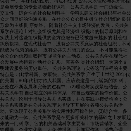
说明 一、 本课程的性质、特点和任务 公共关系理论与实务课程
是会展专业的专业基础必修课程。公共关系学是 一门边缘性、
交叉性、综合性的社会应用科学。学科以建立社会组织与社会公
众之间良好的沟通关系，在社会公众心目中树立社会组织的良好
形象为主线贯 穿始终。 随着社会主义市场经济的发展，公共关
系学在理论上对社会组织尤其是经济组 织提出的指导原则和在
实践上对这些组织提供的全方位服务已经被越来越多的 社会组
织所接纳。在现代社会中，没有公共关系意识的社会组织，不可
能成为 优秀的组织，没有公共关系能力的企业，不可能赢得社
会公众的信赖而取得市 场竞争的主动权。公共关系学在现代社
会发展中承担着推动社会进步、完善各 类社会组织、为两个文
明建设服务的历史重任。 公共关系理论与实务这门课程的主要
特点是：(1)学科新、发展快。公共关系学 产生于上世纪 20年代
的美国，80年代初才传人我国。应该说这是一门崭新的学 科，
还处在不断发展和完善的过程中。(2)理论与实践紧密结合。公
共关系学有 自己独立的学科体系，有自己现实的操作价值。公
共关系理论用于指导公共关 系实践，并在实践中接受检验；公
共关系实践是在公共关系理论指导下开展的 各项公共关系活
动。它体现了公共关系学的实用性和可操作性。(3)综合性、多
功能融为一体。公共关系学是在更多相关科学的基础之上发展起
来的一门科 学。它的相关基础科学主要有：市场营销学、企业
管理学、企业文化学、大众 传播学、新闻写作学、消费心理