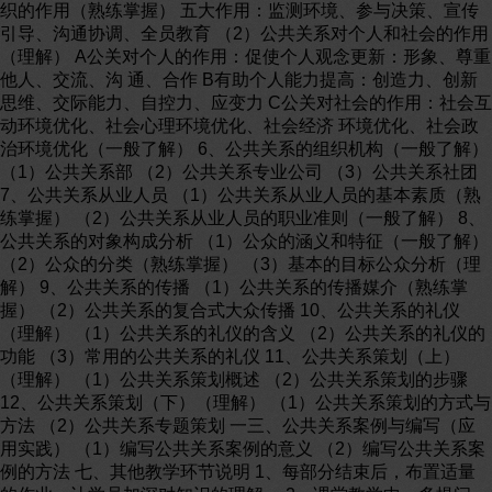
织的作用（熟练掌握） 五大作用：监测环境、参与决策、宣传
引导、沟通协调、全员教育 （2）公共关系对个人和社会的作用
（理解） A公关对个人的作用：促使个人观念更新：形象、尊重
他人、交流、沟 通、合作 B有助个人能力提高：创造力、创新
思维、交际能力、自控力、应变力 C公关对社会的作用：社会互
动环境优化、社会心理环境优化、社会经济 环境优化、社会政
治环境优化（一般了解） 6、公共关系的组织机构（一般了解）
（1）公共关系部 （2）公共关系专业公司 （3）公共关系社团
7、公共关系从业人员 （1）公共关系从业人员的基本素质（熟
练掌握） （2）公共关系从业人员的职业准则（一般了解） 8、
公共关系的对象构成分析 （1）公众的涵义和特征（一般了解）
（2）公众的分类（熟练掌握） （3）基本的目标公众分析（理
解） 9、公共关系的传播 （1）公共关系的传播媒介（熟练掌
握） （2）公共关系的复合式大众传播 10、公共关系的礼仪
（理解） （1）公共关系的礼仪的含义 （2）公共关系的礼仪的
功能 （3）常用的公共关系的礼仪 11、公共关系策划（上）
（理解） （1）公共关系策划概述 （2）公共关系策划的步骤
12、公共关系策划（下）（理解） （1）公共关系策划的方式与
方法 （2）公共关系专题策划 一三、公共关系案例与编写（应
用实践） （1）编写公共关系案例的意义 （2）编写公共关系案
例的方法 七、其他教学环节说明 1、每部分结束后，布置适量