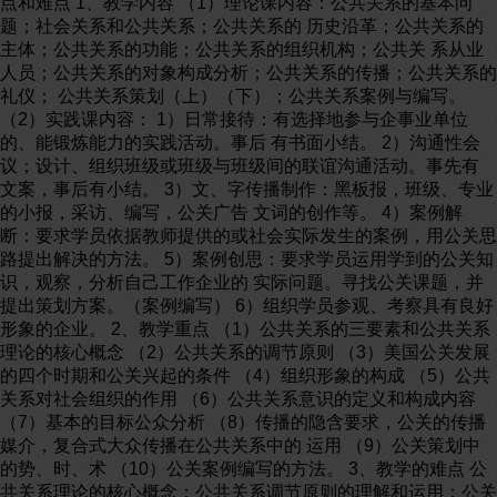
点和难点 1、教学内容 （1）理论课内容：公共关系的基本问
题；社会关系和公共关系；公共关系的 历史沿革；公共关系的
主体；公共关系的功能；公共关系的组织机构；公共关 系从业
人员；公共关系的对象构成分析；公共关系的传播；公共关系的
礼仪； 公共关系策划（上）（下）；公共关系案例与编写。
（2）实践课内容： 1）日常接待：有选择地参与企事业单位
的、能锻炼能力的实践活动。事后 有书面小结。 2）沟通性会
议；设计、组织班级或班级与班级间的联谊沟通活动。事先有
文案，事后有小结。 3）文、字传播制作：黑板报，班级、专业
的小报，采访、编写，公关广告 文词的创作等。 4）案例解
断：要求学员依据教师提供的或社会实际发生的案例，用公关思
路提出解决的方法。 5）案例创思：要求学员运用学到的公关知
识，观察，分析自己工作企业的 实际问题。寻找公关课题，并
提出策划方案。（案例编写） 6）组织学员参观、考察具有良好
形象的企业。 2、教学重点 （1）公共关系的三要素和公共关系
理论的核心概念 （2）公共关系的调节原则 （3）美国公关发展
的四个时期和公关兴起的条件 （4）组织形象的构成 （5）公共
关系对社会组织的作用 （6）公共关系意识的定义和构成内容
（7）基本的目标公众分析 （8）传播的隐含要求，公关的传播
媒介，复合式大众传播在公共关系中的 运用 （9）公关策划中
的势、时、术 （10）公关案例编写的方法。 3、教学的难点 公
共关系理论的核心概念；公共关系调节原则的理解和运用；公关