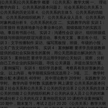
{公共关系}公共关系教学 概要 《公共关系》教学大纲 一、 理论
教学内容 1、公共关系的基本问题 2、社会关系和公共关系 3、
公共关系的历史沿革 4、公共关系的主体 5、公共关系的功能
6、公共关系的组织机构 7、公共关系从业人员 8、公共关系的
对象构成分析 9、公共关系的礼仪 二、 实践教学内容 实训 1：
日常接待 有选择地参与企事业单位的、能锻炼能力的实践活
动。事后有书面小结。 实训 2：沟通性会议 设计、组织班级或
班级与班级间的联谊沟通活动。事先有文案，事后有小 结。 实
训 3：文字传播制作 采访、编写黑板报，班级、年级的小报，
公关广告文词的创作等。 实训 4：案例解断 要求学员依据教师
提供的或社会实际发生的案例，用公关思路提出解决的方 法。
实训 5：案例创思 要求学员运用学到的公关知识，观察，分析
自己工作企业的实际问题。寻找 公关课题，并提出策划方案。
（案例编写） 实训 6：组织学员参观、考察具有良好形象的企
业。 以上内容，每学期视实际情况选用 2－3项。 三、 教学时
数分配 本课程共 40学时，其中理论教学 20学时，实践教学 20
学时。 教学内容 学时数 实践教学 网上课堂 公共关系的基本问
题 2 社会关系和公共关系 2 公关的历史沿革 2 公共关系的主体 2
公关的功能 2 公关的组织机构 2 公关的从业人员 2 公关的对象
构成分析 2 公关的礼仪 2 案例创思实训 10 课程作业案例编写
10 期中，期末复习，考试 2 总计 20 20 《公共关系》教学大纲