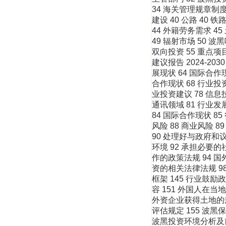
34 海关管理规章制度 
建设 40 公路 40 铁
44 外籍劳务需求 4
49 辐射市场 50 波
双向投资 55 重点项
建议报告 2024-20
展现状 64 国际合作
合作现状 68 行业投
业投资建议 78 信息
通讯领域 81 行业发
84 国际合作现状 8
风险 88 商业风险 
90 处理好与政府和议
环境 92 承担必要的
作的政策法规 94 国外
资的相关法律法规 98
框架 145 行业鼓励
容 151 外国人在当
外资企业获得土地的规定
评估规定 155 波黑
波黑投资环境分析及前景