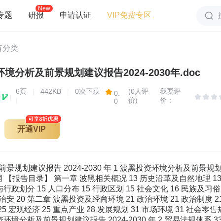
New
专题
研报
申请认证
VIP免费专区
有分类
境分析及前景规划建议报告2024-2030年.doc
6
页
|
442KB
|
0次下载
(0人评
我要评
0.
D
|
|
价)
价：
0
开通VIP
划建议报告 2024-2030 年 1 波黑投资环境分析及前景规划建议报告
网 【报告目录】 第一章 波黑相关概况 13 历史沿革及自然地理 13 发
行政划分 15 人口分布 15 行政区划 15 社会文化 16 民族及习俗 
会治安 20 第二章 波黑投资及经商环境 21 政治环境 21 政治制度 21
25 宏观经济 25 重点产业 28 发展规划 31 市场环境 31 社会零售
资环境分析及前景规划建议报告 2024-2030 年 2 贸易法规体系 