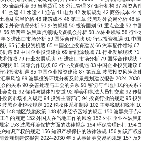
35 金融环境 36 当地货币 36 外汇管理 37 银行机构 37 融资条件
路 41 空运 41 水运 41 通信 41 电力 42 发展规划 42 商务成
5 土地及房屋价格 46 建筑成本 46 第三章 波黑对外贸易分析 48 
黑吸引外资情况分析 50 外资规模 50 投资国别 51 重点企业 52
目 56 第四章 波黑重点领域投资机会分析 58 农林业领域 58 
30 年 3 进出口市场分析 59 国际合作现状 60 行业投资机遇 61 
现状 65 行业投资机遇 65 中国企业投资建议 66 汽车配件领域 67
资机遇 69 中国企业投资建议 69 新能源领域 71 行业发展现状 71
技术领域 79 行业发展现状 79 进出口市场分析 79 国际合作现状 
展现状 81 国际合作现状 82 行业投资机遇 83 中国企业投资建议
5 行业投资机遇 85 中国企业投资建议 87 第五章 波黑投资风险及
89 汇率风险 89 波黑投资环境分析及前景规划建议报告 2024-20
会的关系 90 妥善处理与工会的关系 91 密切与当地居民的关系 
社会责任 92 懂得与媒体打交道 92 学会和执法人员打交道 92 
投资市场准入规定 94 投资主管部门 94 投资行业的规定 95 投资方式
 波黑企业税收规定 102 税收体系和制度 102 主要税赋和税率 1
政策 148 地区鼓励政策 148 特殊经济区域的规定 150 波黑关
地工作的规定 152 外国人在当地工作的风险 152 外国企业在波黑获
 153 波黑环境保护方面的法律规定 154 环保管理部门 154 主
保护知识产权的规定 156 知识产权保护的法律法规 156 知识产权侵
规划建议报告 2024-2030 年 5 从事证券交易的规定 157 