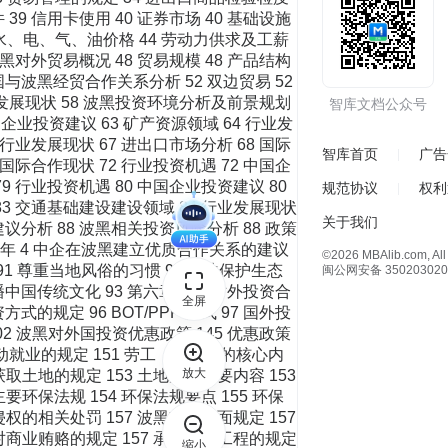
 39 信用卡使用 40 证券市场 40 基础设施
本 44 水、电、气、油价格 44 劳动力供求及工薪
波黑对外贸易概况 48 贸易规模 48 产品结构
 中国与波黑经贸合作关系分析 52 双边贸易 52
行业发展现状 58 波黑投资环境分析及前景规划
智库文档公众号
中国企业投资建议 63 矿产资源领域 64 行业发
 行业发展现状 67 进出口市场分析 68 国际
智库首页
广告
 国际合作现状 72 行业投资机遇 72 中国企
79 行业投资机遇 80 中国企业投资建议 80
规范协议
权利
 83 交通基础建设建设领域 84 行业发展现状
关于我们
建议分析 88 波黑相关投资风险分析 88 政策
30 年 4 中企在波黑建立优质合作关系的建议
©2026 MBAlib.com, All 
91 尊重当地风俗的习惯 91 依法保护生态
闽公网安备 350203020
传播中国传统文化 93 第六章 波黑对外投资合
全屏
的规定 96 BOT/PPP 方式 97 国外投
02 波黑对外国投资优惠政策 145 优惠政策
于劳动就业的规定 151 劳工（动）法的核心内
放大
取土地的规定 153 土地法的主要内容 153
要环保法规 154 环保法规要点 155 环保
权的相关处罚 157 波黑其他方面规定 157
反对商业贿赂的规定 157 承包当地工程的规定
缩小