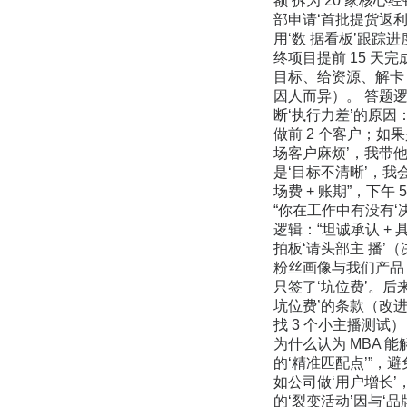
额’拆为‘20 家核心
部申请‘首批提货返利
用‘数 据看板’跟踪
终项目提前 15 天
目标、给资源、解卡 
因人而异）。 答题逻
断‘执行力差’的原因
做前 2 个客户；如
场客户麻烦’，我带他
是‘目标不清晰’，我会
场费 + 账期”，下午
“你在工作中有没有
逻辑：“坦诚承认 + 
拍板‘请头部主 播’
粉丝画像与我们产品
只签了‘坑位费’。后来
坑位费’的条款（改进
找 3 个小主播测试
为什么认为 MBA 能
的‘精准匹配点’”，
如公司做‘用户增长’，
的‘裂变活动’因与‘