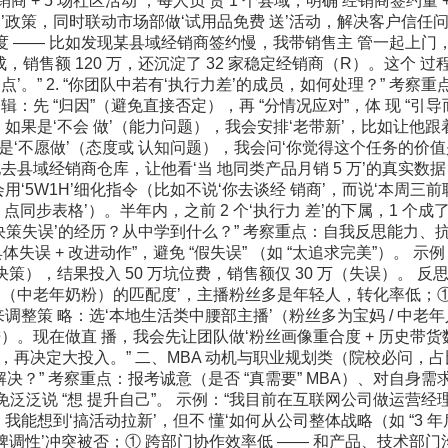
经销商 + 5 场社区活动’，每人负 责 1 个县域，明确‘经销商签约量 
’政策，同时联动市场部做‘试用品免费 送’活动，解决客户信任问
进度 —— 比如发现某县域经销商签约慢，我带销售主 管一起上门
完成，销售额 120 万，还沉淀了 32 家稳定经销商（R）。这个 
点’。” 2. “你团队中若有‘执行力差’的成员，如何处理？” 
辑：先 “归因”（避免直接否定），再 “分情况应对”，体 现 “引
：如果是‘不会 做’（能力问题），我会安排‘老带新’，比如让他跟
果是‘不愿做’（态度或 认知问题），我会问‘你觉得这个任务的价值
去县域经销商仓库，让他看‘当 地同类产品月销 5 万’的真实数据
用‘5W1H’细化指令（比如不说‘你去谈经 销商’，而说‘本周三前联
 5 点同步表格’）。半年内，之前 2 个‘执行力 差’的下属，1 个
‘决策失误’的经历？从中学到什么？” 考察重点：自我反思能力、
具体失误 + 改进动作”，避免 “假失误” （如 “太追求完美”）。 示
（决策），结果投入 50 万坑位费，销售额仅 30 万（失误）。 
 （中老年奶粉）的匹配度’，主播粉丝多是年轻人，转化率低；① 
调整策 略：选‘本地生活类中腰部主播’（粉丝多为宝妈 / 中老年人
）。现在做直 播，我会先让团队做‘粉丝画像重合度 + 历史带货数
），再决定大投入。” 二、MBA 动机与职业规划类（院校必问，占比 
解决？” 考察重点：报考诚意（是否 “真需要” MBA）、对自身需求
避免泛泛说 “想 提升自己”。 示例：“我目前在互联网公司做运营经
我能想到‘搞活动拉新’，但不 懂‘如何从公司整体战略（如 “3 年后
品牌调性’冲突被否；① 跨部门协作效率低 —— 和产品、技术部