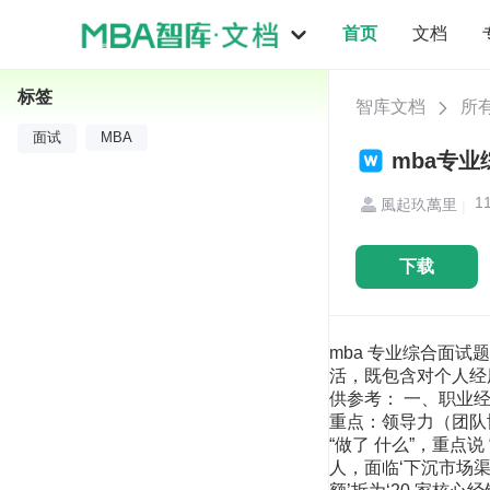
首页
文档
标签
智库文档
所
面试
MBA
mba专业
1
風起玖萬里
|
下载
mba 专业综合面试
活，既包含对个人经
供参考： 一、职业经
重点：领导力（团队协
“做了 什么”，重点
人，面临‘下沉市场渠道