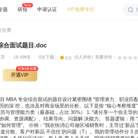
New
专题
研报
申请认证
VIP免费专区
有分类
综合面试题目.doc
1
页
|
18.49KB
|
0次下载
|
(0人评价)
我要评价：
0.0
开通VIP
题目 MBA 专业综合面试的题目设计紧密围绕 “管理潜力、职业
历的深 挖，也涉及对商业场景的分析。以下是按 “核心考察维度”
历与管理能力类（最基础，占比 30%） 1. “请分享一个你主导
调、资源调配）、结果导向、问题解 决能力。 答题逻辑：用 “ST
说 “如何管理”。 示例：“我在快消公司做区域销售时，主导过‘新品
分散、客户对新品 不信任’的问题（T）。我的管理动作分 3 步：①