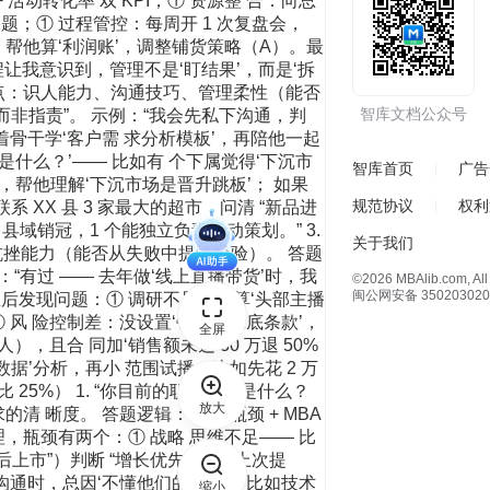
+ 活动转化率’双 KPI；① 资源整 合：向总
题；① 过程管控：每周开 1 次复盘会，
，帮他算‘利润账’，调整铺货策略（A）。最
过程让我意识到，管理不是‘盯结果’，而是‘拆
考察重点：识人能力、沟通技巧、管理柔性（能否
智库文档公众号
导而非指责”。 示例：“我会先私下沟通，判
着骨干学‘客户需 求分析模板’，再陪他一起
是什么？’—— 比如有 个下属觉得‘下沉市
智库首页
广告
，帮他理解‘下沉市场是晋升跳板’； 如果
规范协议
权利
系 XX 县 3 家最大的超市，问清 “新品进
成了县域销冠，1 个能独立负责活动策划。” 3.
关于我们
抗挫能力（能否从失败中提炼经验）。 答题
例：“有过 —— 去年做‘线上直播带货’时，我
©2026 MBAlib.com, All 
闽公网安备 350203020
反思后发现问题：① 调研不足：没算‘头部主播
风 险控制差：没设置‘销售额保底条款’，
全屏
），且合 同加‘销售额未达 30 万退 50%
据’分析，再小 范围试播（比如先花 2 万
25%） 1. “你目前的职业瓶颈是什么？
放大
的清 晰度。 答题逻辑：“具体瓶颈 + MBA
理，瓶颈有两个：① 战略 思维不足—— 比
上市”）判断 “增长优先级”’， 上次提
门沟通时，总因‘不懂他们的语言’（比如技术
缩小