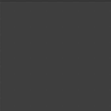
Sidebar
回
Out
In