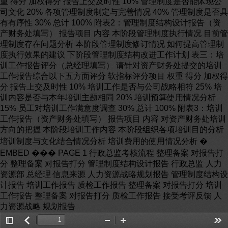
重 得分 加权得分 报告上交及时性 10% 管理制度是否能体现公
司文化 20% 各项管理制度制定与完善情况 40% 管理制度是否具
有有序性 30% 总计 100% 附表2：管理制度结构设计报告（资
产财务处填写） 报告项目 内容 本阶段管理制度执行情况 目前管
理制度存在问题分析 本阶段管理制度修订情况 如何提高管理制
度执行效果的建议 下阶段管理制度结构改进工作计划 表三：培
训工作报告评分（总经理填写） 请针对资产财务处提交的培训
工作报告综合以下五方面评分 软指标评分项目 权重 得分 加权得
分 报告上交及时性 10% 培训工作是否与公司战略相符 25% 培
训内容是否与本年培训主题相同 20% 培训预算使用情况分析
15% 员工对培训工作满意度调查 30% 总计 100% 附表3：培训
工作报告（资产财务处填写） 报告项目 内容 对资产财务处培训
方向的把握 本阶段培训工作内容 本阶段组织各项培训目的分析
培训制度与文化结合情况分析 培训费用的使用情况分析 �
EMBED ��� PAGE 1 行政总监考核流程 整理备案 对报告打
分 整理备案 对报告打分 管理制度结构设计报告 行政总监 人力
资源部 总经理 信息来源 人力资源战略规划报告 管理制度结构设
计报告 培训工作报告 质检工作报告 整理备案 对报告打分 培训
工作报告 整理备案 对报告打分 质检工作报告 接受考评反馈 人
力资源战略 规划报告
Toggle
返
Zoom
Zoom
Too