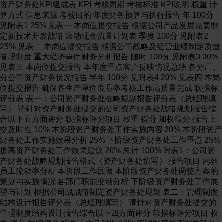
资产财务处KPI组成表 KPI 考核周期 考核标准 KPI说明 权重 计
算方式 信息来源 考核目的 年度财务预算与执行报告 年 100分
见附表1 25% 见表一 本岗位提交报告 根据公司产品发展需要制
定新技术开发战略 滚动现金流量计划表 季度 100分 见附表2
25% 见表二 本岗位提交报告 根据公司战略及经营业绩制定质量
管理制度 重大经济事件财务分析报告 随时 100分 见附表3 30%
见表三 本岗位提交报告 本年度重点客户反映情况总结 各分厂、
分公司资产财务状况报告 半年 100分 见附表4 20% 见表四 本岗
位提交报告 确保各生产单位良品率考核工作高质量完成 软指标
评分表 表一：公司资产财务处战略规划报告评分表（总经理填
写） 请针对资产财务处提交的公司资产财务处战略规划报告综
合以下五方面评分 软指标评分项目 权重 得分 加权得分 报告上
交及时性 10% 本阶段资产财务处工作实施内容 20% 本阶段资产
财务处工作实施效果分析 25% 下阶级资产财务处工作重点 25%
提高资产财务处工作效果建议 20% 总计 100% 附表1：公司资
产财务处战略规划报告格式（资产财务处填写） 报告项目 内容
员工流动率分析 本阶段工作回顾 本阶段资产财务处调整方案的
策划与实施情况 各部门职能变动分析 下阶级资产财务处工作展
望与计划 根据公司战战略制定资产财务处规划 表二：管理制度
结构设计报告评分表（总经理填写） 请针对资产财务处提交的
管理制度结构设计报告综合以下四方面评分 软指标评分项目 权