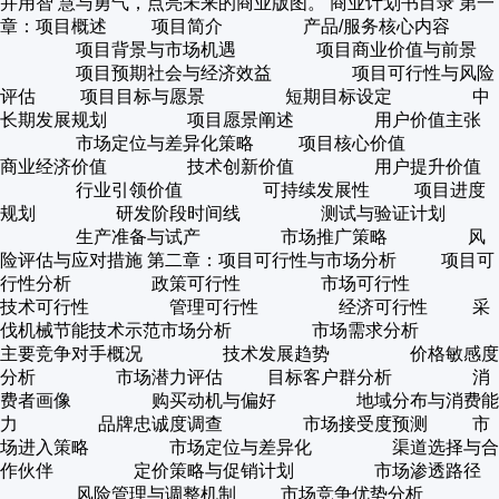
并用智 慧与勇气，点亮未来的商业版图。 商业计划书目录 第一
章：项目概述 项目简介 产品/服务核心内容
项目背景与市场机遇 项目商业价值与前景
项目预期社会与经济效益 项目可行性与风险
评估 项目目标与愿景 短期目标设定 中
长期发展规划 项目愿景阐述 用户价值主张
市场定位与差异化策略 项目核心价值
商业经济价值 技术创新价值 用户提升价值
行业引领价值 可持续发展性 项目进度
规划 研发阶段时间线 测试与验证计划
生产准备与试产 市场推广策略 风
险评估与应对措施 第二章：项目可行性与市场分析 项目可
行性分析 政策可行性 市场可行性
技术可行性 管理可行性 经济可行性 采
伐机械节能技术示范市场分析 市场需求分析
主要竞争对手概况 技术发展趋势 价格敏感度
分析 市场潜力评估 目标客户群分析 消
费者画像 购买动机与偏好 地域分布与消费能
力 品牌忠诚度调查 市场接受度预测 市
场进入策略 市场定位与差异化 渠道选择与合
作伙伴 定价策略与促销计划 市场渗透路径
风险管理与调整机制 市场竞争优势分析