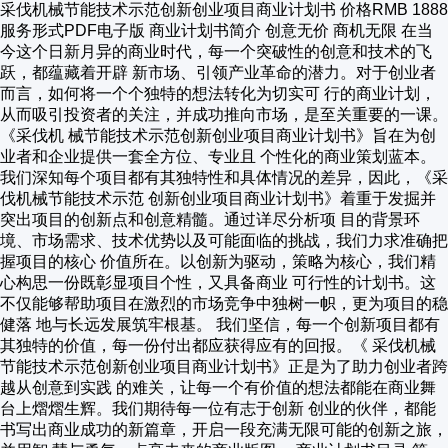
采伐机械节能技术示范创新创业项目商业计划书 价格RMB 1888
服务形式PDF电子版 商业计划书简介 创意无价 商机无限 在当
今这个日新月异的商业时代，每一个突破性的创意和技术的飞
跃，都蕴藏着开辟 新市场、引领产业革命的潜力。对于创业者
而言，如何将一个个独特的想法转化为切实可 行的商业计划，
从而吸引投资者的关注，并成功推向市场，是至关重要的一课。
《采伐机 械节能技术示范创新创业项目商业计划书》旨在为创
业者和企业提供一套全方位、专业且 个性化的商业策划蓝本。
我们深知每个项目都有其独特性和具体情况的差异，因此，《采
伐机械节能技术示范 创新创业项目商业计划书》着重于发掘并
突出项目的创新点和创意精髓。通过详尽分析项 目的背景环
境、市场需求、技术优势以及可能面临的挑战，我们力求准确把
握项目的核心 价值所在。以创新为驱动，策略为核心，我们精
心构思一份既彰显项目个性，又具备商业 可行性的计划书。这
不仅能够帮助项目在激烈的市场竞争中独树一帜，更为项目的稳
健落 地与长远发展筑牢根基。 我们坚信，每一个创新项目都有
其独特的价值，每一份付出都应获得应有的回报。《 采伐机械
节能技术示范创新创业项目商业计划书》正是为了助力创业者跨
越从创意到实践 的难关，让每一个有价值的想法都能在商业舞
台上熠熠生辉。我们期待每一位有志于创新 创业的伙伴，都能
书写出商业成功的新篇章，开启一段充满无限可能的创新之旅，