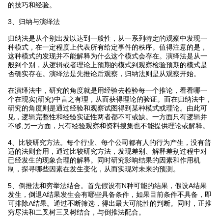
的技巧和经验。
3、归纳与演绎法
归纳法是从个别出发以达到一般性，从一系列特定的观察中发现一
种模式，在一定程度上代表所有给定事件的秩序。值得注意的是，
这种模式的发现并不能解释为什么这个模式会存在。演绎法是从一
般到个别，从逻辑或者理论上预期的模式到观察检验预期的模式是
否确实存在。演绎法是先推论后观察，归纳法则是从观察开始。
在演绎法中，研究的角度就是用经验去检验每一个推论，看看哪一
个在现实(研究)中言之有理，从而获得理论的验证。而在归纳法中，
研究的角度则是通过经验和观察试图得到某种模式或理论。由此可
见，逻辑完整性和经验实证性两者都不可或缺。一方面只有逻辑并
不够;另一方面，只有经验观察和资料搜集也不能提供理论或解释。
4、比较研究方法。每个行业、每个公司都有人的行为产生，没有普
适的法则套用，通过比较研究方法，发现差别、解释差别过程中对
已经发生的现象合理的解释。同时研究影响结果的因素和作用机
制，探寻哪些因素在发生变化，从而实现对未来的预测。
5、倒推法和穷举法结合。首先假设有N种可能的结果，假设A结果
发生，倒退A结果发生会有哪些具备条件，如果目前条件不具备，即
可排除A结果。通过不断筛选，得出最大可能性的判断。同时，正推
穷尽法和二叉树三叉树结合，与倒推法配合。