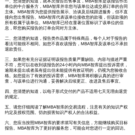
一、您清楚的知道，就本次报告出售事宜，MBA智库是该报告作出
单位的中介服务方，MBA智库并非您与该单位达成交易订单的合同
主体。MBA智库为您提供报告展示、洽谈及后续跟进服务，但不直
接向您出售报告。MBA智库代表该单位接收您的款项，但该款项的
所有权属于该单位。MBA智库已经在显著位置标识了该单位的信
息，即您购买报告的订单合同对方主体。
二、您清楚的知道，报告类作品属于特殊商品，每个人对于报告的
看法可能很不相同。如您不喜欢该报告，MBA智库及该单位不承担
退款责任。
三、如果您有充分证据证明该报告质量严重缺陷、内容与描述严重
不符，您可以在收到该报告的24小时内向MBA智库提出投诉需求，
逾期未提出或者虽有提出但未能提供有效证明的，仍视为您验收合
格。如您提出了有效的投诉需求，MBA智库将积极认真的进行审
查，与该单位进行沟通，妥善解决后续更正、改进及售后事宜。
四、您清楚的知道，以电子形式交付的产品不适用七天无理由退货
的规定。
五、请您仔细阅读了解MBA智库的交易流程，注意有关的知识产权
约定及授权范围。切勿损害知识产权人的合法权益。
六、您应当按照MBA智库的要求填写有关信息，方能继续购买目标
报告。MBA智库为了更好的服务您，可能会对您进行一定的回访。