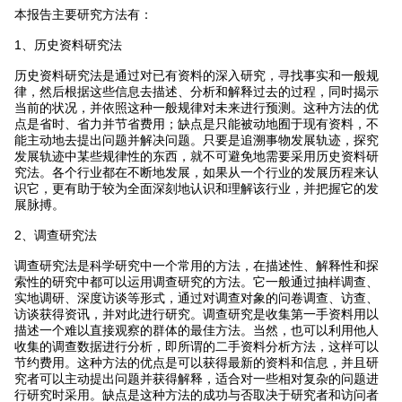
本报告主要研究方法有：
1、历史资料研究法
历史资料研究法是通过对已有资料的深入研究，寻找事实和一般规
律，然后根据这些信息去描述、分析和解释过去的过程，同时揭示
当前的状况，并依照这种一般规律对未来进行预测。这种方法的优
点是省时、省力并节省费用；缺点是只能被动地囿于现有资料，不
能主动地去提出问题并解决问题。只要是追溯事物发展轨迹，探究
发展轨迹中某些规律性的东西，就不可避免地需要采用历史资料研
究法。各个行业都在不断地发展，如果从一个行业的发展历程来认
识它，更有助于较为全面深刻地认识和理解该行业，并把握它的发
展脉搏。
2、调查研究法
调查研究法是科学研究中一个常用的方法，在描述性、解释性和探
索性的研究中都可以运用调查研究的方法。它一般通过抽样调查、
实地调研、深度访谈等形式，通过对调查对象的问卷调查、访查、
访谈获得资讯，并对此进行研究。调查研究是收集第一手资料用以
描述一个难以直接观察的群体的最佳方法。当然，也可以利用他人
收集的调查数据进行分析，即所谓的二手资料分析方法，这样可以
节约费用。这种方法的优点是可以获得最新的资料和信息，并且研
究者可以主动提出问题并获得解释，适合对一些相对复杂的问题进
行研究时采用。缺点是这种方法的成功与否取决于研究者和访问者