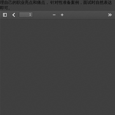
理自己的职业亮点和痛点， 针对性准备案例，面试时自然表达
即可。
Toggle
返
Zoom
Zoom
Too
Sidebar
回
Out
In