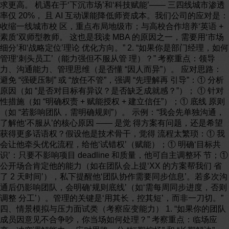
求更高。 机遇在于‘下沉市场’和‘科技赋能’—— 三四线城市渗透
率仅 20%， 且 AI 互动课能降低师资成本。我们公司的应对是：
收缩一线城市校 区，重点布局地级市；与高校合作培养‘英语 +
素质’双师型教师。 这也是我读 MBA 的原因之一，需要用‘市场
细分’和‘战略定位’理论 优化方向。” 2. “如果你是部门经理，如何
管理‘刺头员工’（能力强但不服从管 理）？” 考察重点：领导
力、沟通能力、管理思维（是否懂 “因人而异”）。 应对思路：
避免 “强硬压制” 或 “放任不管”，强调 “先理解再 引导”：① 分析
原因（如 “是否对目标有异议？是否缺乏成就感？”）； ① 针对
性措施（如 “明确权责 + 赋能授权 + 建立信任”）；① 底线 原则
（如 “若影响团队，需明确规则”）。 示例：“我会先单独沟通，
了解他‘不服从’的核心原因 —— 是觉 得方案有问题，还是希望
获得更多话语权？假设他是技术骨干，觉得 流程太繁琐：① 我
会让他牵头优化流程，给他‘试错权’（赋能）；① 明确‘目标共
识’：只要不影响项目 deadline 和质量，他可自主调整环 节；①
公开场合肯定他的能力（如在团队会上提‘XX 的方案帮我们 省
了 2 天时间’），私下提醒他‘团队协作需要同步信息’。若多次沟
通后仍影响团队，会明确‘规则底线’（如‘需每周同步进度，否则
调整 分工’）。管理的关键是‘用其长，控其短’，而非一刀切。”
四、情景模拟与压力面试类（考察应变能力） 1. “如果你的团队
成员因意见不合争吵，你当场如何处理？” 考察重点：临场应