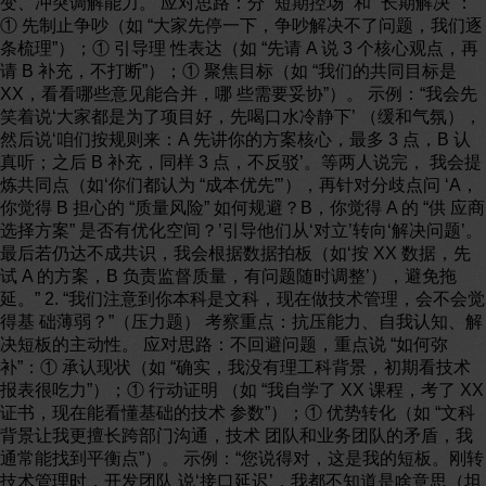
变、冲突调解能力。 应对思路：分 “短期控场” 和 “长期解决”：
① 先制止争吵（如 “大家先停一下，争吵解决不了问题，我们逐
条梳理”）；① 引导理 性表达（如 “先请 A 说 3 个核心观点，再
请 B 补充，不打断”）；① 聚焦目标（如 “我们的共同目标是
XX，看看哪些意见能合并，哪 些需要妥协”）。 示例：“我会先
笑着说‘大家都是为了项目好，先喝口水冷静下’ （缓和气氛），
然后说‘咱们按规则来：A 先讲你的方案核心，最多 3 点，B 认
真听；之后 B 补充，同样 3 点，不反驳’。等两人说完， 我会提
炼共同点（如‘你们都认为 “成本优先”’），再针对分歧点问 ‘A，
你觉得 B 担心的 “质量风险” 如何规避？B，你觉得 A 的 “供 应商
选择方案” 是否有优化空间？’引导他们从‘对立’转向‘解决问题’。
最后若仍达不成共识，我会根据数据拍板（如‘按 XX 数据，先
试 A 的方案，B 负责监督质量，有问题随时调整’），避免拖
延。” 2. “我们注意到你本科是文科，现在做技术管理，会不会觉
得基 础薄弱？”（压力题） 考察重点：抗压能力、自我认知、解
决短板的主动性。 应对思路：不回避问题，重点说 “如何弥
补”：① 承认现状（如 “确实，我没有理工科背景，初期看技术
报表很吃力”）；① 行动证明 （如 “我自学了 XX 课程，考了 XX
证书，现在能看懂基础的技术 参数”）；① 优势转化（如 “文科
背景让我更擅长跨部门沟通，技术 团队和业务团队的矛盾，我
通常能找到平衡点”）。 示例：“您说得对，这是我的短板。刚转
技术管理时，开发团队 说‘接口延迟’，我都不知道是啥意思（坦