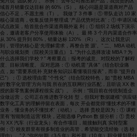
免只说 “团队努力”。 示例：“去年公司推出新产品，我负责的区
域首月销量仅达目标 的 60%（S）。核心问题是渠道商对产品
信心不足，不愿主推（T）。 我做了 3 件事：① 带队走访 10 家
核心渠道商，收集反馈并整理成 ‘产品优势对比表’；① 申请区域
试点政策，给首批合作渠道商额外返 利；① 组织 2 场线下演示
会，邀请老客户分享使用体验（A）。最 终 3 个月内渠道合作率
从 30% 提升到 80%，销量达标 120% （R）。这次让我意识
到，管理的核心是‘先理解需求，再整合资 源’。” 二、MBA 动机
与职业规划类（院校关注重点） 1. “为什么选择攻读 MBA？为
什么选择我们学校？” 考察重点：报考的诚意、对院校的了解程
度、目标清晰度。 应对思路：① 动机需 “具体”（结合职业痛
点，如 “需要系统补 充财务知识以看懂项目报表”，而非 “提升自
己”）；① 选校理由需 “个性化”（结合院校特色，如 “贵校 MBA
的‘数字化管理’方向与我 所在的互联网行业匹配，且听说 XX 教
授的新零售案例课程很实 战”）。 示例：“我目前在传统制造企
业做运营，公司正在推进数字化转 型，但我对‘数据建模’‘供应链
数字化工具’的理解停留在表面，每次 开会都觉得‘懂技术的不懂
业务，懂业务的不懂技术’（动机）。选择 贵校是因为：① 课程
里有‘智能制造运营’模块，还能选修 Python 数 据分析；① 贵校
与 XX 汽车（行业龙头）有合作项目，能接触到真 实转型案
例；① 校友群里有很多制造业的高管，希望能交流经验（选 校
理由）。” 2. “你的短期（3-5 年）和长期（10 年）职业规划是什