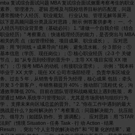
mba 复试综合面试问题 MBA 复试综合面试侧重考察考生的职业
素养、管理潜力、逻辑 思维及与院校培养目标的匹配度，问题
通常围绕个人经历、职业规划、 行业认知、管理见解等展开。
以下是高频问题分类及应对思路，附示 例答案供参考： 一、个
人经历与职业背景类（基础必问） 1. “请做一个自我介绍（结合
职业经历）” 考察重点：快速梳理经历的能力，是否突出与 MBA
相关的亮 点（如管理经验、项目成果、职业成长）。 应对思
路：用 “时间线 + 成果导向” 结构，避免流水账。分 3 部分：①
基本信息（学历、现任岗位）；① 核心职业经历（2-3 个 关键
节点，如 “从专员到经理的晋升中，主导 XX 项目实现 XX 增
长”）；① 报考 MBA 的动机（衔接职业需求）。 示例：“我本科
毕业于 XX 大学，现任 XX 公司市场部经理， 负责华东区域业
务。过去 5 年，从销售专员晋升为经理，核心成果 包括：牵头
开发 3 个新客户，年销售额提升 40%；推动部门流程优 化，沟
通效率降低 20%。目前在团队管理和战略规划上遇到瓶颈， 希
望通过 MBA 系统学习管理知识，尤其是市场营销与组织行为
学， 支撑未来向区域总监的晋升。” 2. “你在工作中遇到的最大
挑战是什么？如何解决的？” 考察重点：问题解决能力、抗压能
力、领导力（如团队协作、资 源调配）。 应对思路：用 “STAR
法则”（情境 Situation - 任务 Task - 行 动 Action - 结果
Result），突出 “个人主导的解决动作” 和 “可量 化的结果”，避