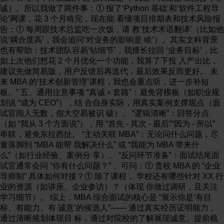
诚）。所以我做了两件事：① 报了‘Python 基础’和‘软件工程导
论’网课，花 3 个月啃完，现在能 看懂项目排期表和技术风险报
告；① 每周跟技术总监吃一次饭，请 教‘技术术语翻译’（比如他
说‘耦合度高’，我会追问‘对业务的影响是 啥’）。其实文科背景
也有帮助：技术团队容易‘钻细节’，我擅长拉回 ‘业务目标’，比
如上次他们想花 2 个月优化一个功能，我算了下投 入产出比，
建议先做简易版，用户反馈后再迭代，最后效果反而更好。 未
来 MBA 的‘技术创新管理’课程，我也会重点听，进一步补短
板。” 五、通用注意事项 “真诚＞套路”：避免背模板（如职业规
划说 “成为 CEO”），结 合自身实际，用真实案例支撑观点（面
试官阅人无数，假大空易被识 破）。 “逻辑清晰”：回答分点
（如 “我从 3 个方面说”），用 “首先 - 其次 - 最后”“因为 - 所以”
串联，避免东拉西扯。 “主动关联 MBA”：无论问什么问题，尽
量落脚到 “MBA 能帮 我解决什么” 或 “我能为 MBA 带来什
么”（如行业经验、案例分 享）。 “反问环节准备”：面试结尾面
试官通常会问 “你有什么问题？”， 可问：① 贵校 MBA 的 “企业
导师制” 具体如何对接？① 除了课程， 学校还有哪些针对 XX 行
业的资源（如讲座、企业参访）？（体现 你做过调研，且关注
学习细节）。 综上，MBA 综合面试的核心是 “展示你是‘有目
标、有能力、有 诚意’的候选人”—— 通过真实经历证明能力，
通过清晰规划体现目 标，通过对院校的了解展现诚意。提前梳