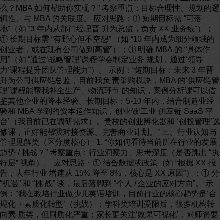
么？MBA 如何帮助你实现？” 考察重点：目标合理性、规划的逻
辑性、与 MBA 的关联度。 应对思路：① 短期目标需 “可落
地”（如 “3 年内从部门经理晋 升为总监，负责 XX 业务线”）；
① 长期目标需 “有野心但不空想” （如 “10 年内成为细分领域的
创业者，或在现有公司做到高管”）；① 明确 MBA 的 “具体作
用”（如 “通过‘战略管理’课程学会制定业务 规划，通过‘领导
力’课程提升团队管理能力”）。 示例：“短期目标：未来 3 年晋
升为公司供应链总监，目前我负 责采购模块，MBA 的‘供应链管
理’课程能帮我补全生产、物流环节 的知识，案例分析课可以借
鉴其他企业的降本经验。长期目标：5-10 年内，结合制造业经
验和 MBA 学到的资本运作知识，创业做‘工业 供应链 SaaS 平
台’（我目前已在调研需求）。贵校的创业孵化器和 ‘创投管理’选
修课，正好能帮我对接资源、完善商业计划。” 三、行业认知与
管理见解类（区分度核心） 1. “你如何看待当前所在行业的发展
趋势 / 挑战？” 考察重点：行业洞察力、思考深度（是否跳出 “执
行层” 视角）。 应对思路：① 结合数据或政策（如 “根据 XX 报
告，去年行业 增速从 15% 降至 8%，核心是 XX 原因”）；① 分
“机遇” 和 “挑 战” 谈，最后落脚到 “个人 / 企业的应对方向”。 示
例：“我在教培行业做少儿英语培训，目前行业的核心趋势是‘合
规化 + 素质化转型’（挑战）：学科类培训受限后，很多机构转
向素 质类，但同质化严重；家长更关注‘效果可视化’，对师资要