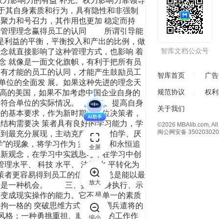
力影响力的有益 补充。权力影响力靠领导
源于其自身素质和行为，具有隐性和非强制
聚力和号召力，其作用也更加 稳定而持
进管理理念赢得员工的认同 所谓引导能
心是利益的平衡，平衡投入和产出的比例，做
智库文档公众号
念就直接影响了这种管理方式，也影响 着
念 就像是一面文化旗帜，有利于把所有员
到有才能的员工的认同，才能产生鼓励员工
智库首页
广告
动单位的全面发 展。如果这种先进的理念天
规范协议
权利
更高的美国，如果不加考虑中国企业自身的
是要符合单位的实际情况。 二、提高自身
关于我们
的基本要求，作为新时期的单位决策者，
结构需要决 策者具有良好的学习能力，学
©2026 MBAlib.com, All 
闽公网安备 350203020
得到最充分展现，主动克服轻学、怕学、厌
”的现象，将学习作为 第一需要和永恒追
全屏
更新观念，在学习中实践思考，在学习中创
水平、 科技 水平、 法律 水 平转化为
决策者更容易得到员工的信赖，他总是能以最
放大
多的是一种机会。 三、提高自身执行、示
变成现实操作的能力。它不是单一的素质
拘一格的 突破思维方式；一种调兵遣将的
理风格；一种勇挑重担、敢于创新的工作作
缩小