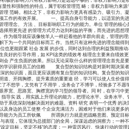
积极的影响力只有权力影响力是远远不够的，非权力影响力是权
，有显性和强制性的特点，属于职权管理范 畴；非权力影响力来
管理 范畴。相比之下，非权力影响力更具有感染力、吸引力、凝
各项工作的有效开展。 一、提高自身引导能力，以适宜的先
管理理念、 方法 、目标影响职工行为的能力。单位 管理的核
选择用更先进 的管理方式尽力达到利益的平衡，而先进的思想理
。作为领导就应该像牧羊人一样赶着他的羊群向前走，管理的理
帜下为一个共同的目标而工 作。当然只有这种先进的理念能得
单位也更能跟紧 社会 发展 的步伐，同时达到合理的利益预期推
生良好的引导作用，如 KPI这类的绩效考 核理念主要来自绩效
则会 产生负面的效果。所以无论采取什么样的管理理念首先
博的学识获得员工的信赖 复合型的知识结构是对新时期决策者
精深的知识面，面且更应该拥有复台型的知识结构。复合型的知识
明道、开阔胸襟、提升素质的重要途 径，学习可以使人生价值
 忙了不想学，文凭有了不用学，业务会了不博学，经验多了不愿学
眼界宽、思路宽、胸襟宽的学习型的领导者。同 时，在学习中
 指导实 践，用实践上升理论的能力，把理论水平、业务水平、管理
助于系统深刻地解决面对的难题。资料 研究 表明一个优秀 的
以及身边的员工使整 个企业充满活力，困难对于他们来说更
领导能力为员工所钦佩 所谓执行力就是把战略意图、预定目标
合与表现，它体现为总揽部门的全局，深谋远虑的洞察力；一种不
“设定目标，坚定不移”的态度；一 种雷厉风行、快速行动的管