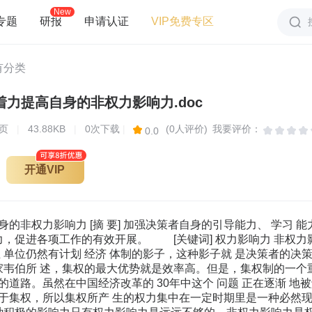
New
专题
研报
申请认证
VIP免费专区
有分类
着力提高自身的非权力影响力.doc
页
|
43.88KB
|
0次下载
|
(0人评价)
我要评价：
0.0
开通VIP
的非权力影响力 [摘 要] 加强决策者自身的引导能力、 学习
 力，促进各项工作的有效开展。 [关键词] 权力影响力 非权力
业 单位仍然有计划 经济 体制的影子，这种影子就 是决策者的
 家韦伯所 述，集权的最大优势就是效率高。但是，集权制的一个
的道路。虽然在中国经济改革的 30年中这个 问题 正在逐渐 
于集权，所以集权所产 生的权力集中在一定时期里是一种必然现