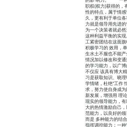
的影 响力。 一种
职权(权力)获得的
性的特点，属于情感
久，更有利于单位
力就是领导用先进的
为一个决策者就必然
这种利益平衡的实现
工紧密团结在这面旗
积极学习的 效用，
生水土不服也不能产
情况加以修改和变通
的学习能力，以广
不仅应 该具有博大
习是获取知识、晓理
学情绪，杜绝“工作
求，努力使自身成为
新发展，增强用 理论
现实的领导能力，有
大的热情激励自己，
范能力，以良好的
而是 多种能力的结
指挥调控能力；一种