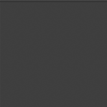
Sidebar
回
Out
In