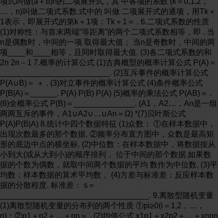
项式叫做(a＋b)n的二项展开式，其 中各项的系数 (k＝0,1,2，
…，n)叫做二项式系数.式中的 叫做 二项展开式的通项，用Tk＋
1表示，即展开式的第k＋1项：Tk＋1＝ . 6.二项式系数的性质
(1)对称性：与首末两端“等距离”的两个二项式系数相等，即 . 当
n是偶数时，中间的一项 取得最大值； 当n是奇数时，中间的两
项____和____相等，且同时取得最大值. (3)各二项式系数的和
2n 2n－1 7.概率的计算公式 (1)古典概型的概率计算公式 P(A)＝
_________________________. (2)互斥事件的概率计算公式
P(A∪B)＝ ＋ . (3)对立事件的概率计算公式 (4)条件概率公式
P(B|A)＝______. P(A) P(B) P(A) (5)概率的乘法公式 P(AB)＝ .
(6)全概率公式 P(B)＝______________. (A1，A2…，An是一组
两两互斥的事件，A1∪A2∪…∪An＝Ω) *(7)贝叶斯公式
P(A)P(B|A) 8.统计中四个数据特征 (1)众数： ①在样本数据中，
出现次数最多的那个数据. ②频率分布直方图中，众数是最高矩
形的底边中点的横坐标. (2)中位数：在样本数据中，将数据按从
小到大(或从大到小)的顺序排列， 位于中间的那个数据.如果数
据的个数为偶数，就取中间两个数据的平均 数作为中位数. (3)平
均数：样本数据的算术平均数， (4)方差与标准差：反应样本数
据的分散程度. 标准差： s＝
__________________________________. 9.离散型随机变量
(1)离散型随机变量的分布列的两个性质 ①pi≥0(i＝1,2，…，
n)；②p1＋p2＋…＋pn＝ . (2)均值公式 x1p1＋x2p2＋…＋xnpn