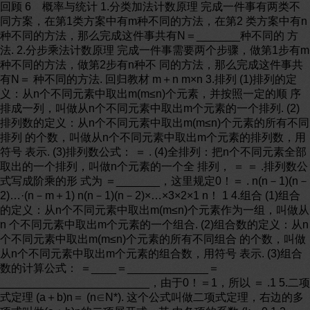
回顾 6 概率与统计 1.分类加法计数原理 完成一件事有两类不
同方案，在第1类方案中有m种不同的方法，在第2 类方案中有n
种不同的方法，那么完成这件事共有N＝_______种不同的 方
法. 2.分步乘法计数原理 完成一件事需要两个步骤，做第1步有m
种不同的方法，做第2步有n种不 同的方法，那么完成这件事共
有N＝ 种不同的方法. 回归教材 m＋n m×n 3.排列 (1)排列的定
义：从n个不同元素中取出m(m≤n)个元素，并按照一定的顺 序
排成一列，叫做从n个不同元素中取出m个元素的一个排列. (2)
排列数的定义：从n个不同元素中取出m(m≤n)个元素的所有不同
排列 的个数，叫做从n个不同元素中取出m个元素的排列数，用
符号 表示. (3)排列数公式： ＝ . (4)全排列：把n个不同元素全部
取出的一个排列，叫做n个元素的一个全 排列， ＝ ＝ .排列数公
式写成阶乘的形 式为 ＝_______，这里规定0！＝ . n(n－1)(n－
2)…·(n－m＋1) n(n－1)(n－2)×…×3×2×1 n！ 1 4.组合 (1)组合
的定义：从n个不同元素中取出m(m≤n)个元素作为一组，叫做从
n 个不同元素中取出m个元素的一个组合. (2)组合数的定义：从n
个不同元素中取出m(m≤n)个元素的所有不同组合 的个数，叫做
从n个不同元素中取出m个元素的组合数，用符号 表示. (3)组合
数的计算公式： ＝____＝_____________＝
________________________，由于0！＝1，所以 ＝ .1 5.二项
式定理 (a＋b)n＝ (n∈N*). 这个公式叫做二项式定理，右边的多