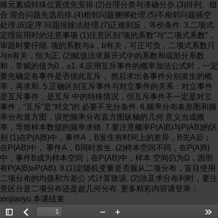
殊元素或特殊位置优先安排.(2)合理分类与准确分步.(3)排列、组
合 混合问题先选后排.(4)相邻问题捆绑处理.(5)不相邻问题插空
处理.(6)定序 问题排除法处理.(7)正难则反，等价条件. 3.二项式
定理应用时的注意事项 (1)注意区别“项的系数”与“二项式系数”，
审题时要仔细. 项的系数与a，b有关，可正可负，二项式系数只
与n有关，恒为正. (2)赋值法求展开式中的系数和或部分系数
和，常赋的值为0，±1. 4.应用互斥事件的概率加法公式时，一定
要先确定各事件是否彼此互斥， 然后求出各事件分别发生的概
率，再求和. 5.正确区别互斥事件与对立事件的关系：对立事件
是互斥事件，是互斥 中的特殊情况，但互斥事件不一定是对立
事件，“互斥”是“对立”的 必要不充分条件. 6.频率分布条形图和频
率分布直方图，误把频率分布直方图纵轴的几何 意义当成频
率，导致样本数据的频率求错. 7.要注意概率P(A|B)与P(AB)的区
别 (1)在P(A|B)中，事件A，B发生有时间上的差异，B先A后；
在P(AB)中， 事件A，B同时发生. (2)样本空间不同，在P(A|B)
中，事件B成为样本空间；在P(AB)中，样本 空间仍为Ω，因而
有P(A|B)≥P(AB). 8.(1)定随机变量是否服从二项分布，盲目使用
二项分布的均值和方差公 式计算致误. (2)涉及求分布列时，要注
意区分是二项分布还是超几何分布. 更多精彩内容请登录：
xinjiaoyu 本课结束
Toggle
返
Zoom
Zoom
Too