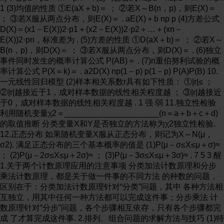
1 (3)均值的性质 ①E(aX＋b)＝ ； ②若X～B(n，p)，则E(X)＝
； ③若X服从两点分布，则E(X)＝ . aE(X)＋b np p (4)方差公式
D(X)＝(x1－E(X))2·p1＋(x2－E(X))2·p2＋…＋(xn－
E(X))2·pn，标准差为 . (5)方差的性质 ①D(aX＋b)＝ ； ②若X～
B(n，p)，则D(X)＝ ； ③若X服从两点分布，则D(X)＝ . (6)独立
事件同时发生的概率计算公式 P(AB)＝ . (7)n重伯努利试验的概
率计算公式 P(X＝k)＝ . a2D(X) np(1－p) p(1－p) P(A)P(B) 10.
一元线性回归模型 (2)样本相关系数r具有如下性质： ①|r|≤ ；
②|r|越接近于1，成对样本数据的线性相关程度越 ； ③|r|越接近
于0，成对样本数据的线性相关程度越 . 1 强 弱 11.独立性检验
利用随机变量χ2＝_____________________(n＝a＋b＋c＋d)
的取值推断 分类变量X和Y是否独立的方法称为χ2独立性检验.
12.正态分布 如果随机变量X服从正态分布，则记为X～N(μ，
σ2). 满足正态分布的三个基本概率的值是 (1)P(μ－σ≤X≤μ＋σ)≈
； (2)P(μ－2σ≤X≤μ＋2σ)≈ ； (3)P(μ－3σ≤X≤μ＋3σ)≈ . 7 5 3 醒
1.关于两个计数原理应用的注意事项 分类加法计数原理和分步
乘法计数原理，都是关于做一件事的不同方法 的种数的问题，
区别在于：分类加法计数原理针对“分类”问题，其中 各种方法相
互独立，用其中任何一种方法都可以完成这件事；分步乘法 计
数原理针对“分步”问题，各个步骤相互依存，只有各个步骤都完
成 了才算完成这件事. 2.排列、组合问题的求解方法与技巧 (1)特