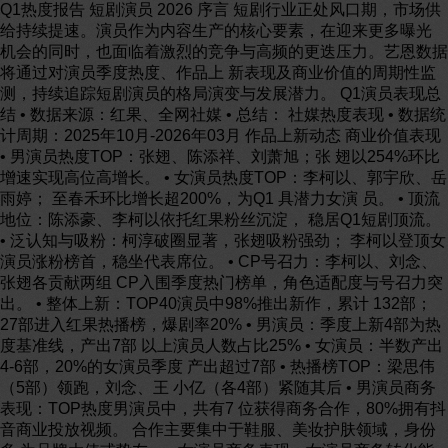
Q1热度报告 短剧演员 2026 序言 短剧行业正处风口期，市场供给持续提速。演员作为内容生产的核心要素，在迎来更多曝光 机会的同时，也面临着激烈的竞争与高频的更迭压力。艺恩数据将通过对演员季度热度、作品上 新表现及商业价值的周期性监测，持续追踪短剧演员的格局演变与发展潜力。 Q1演员表现总结 • 数据来源：红果、全网社媒 • 总结： 社媒热度表现 • 数据统计周期：2025年10月-2026年03月 作品上新动态 商业价值表现 • 男演员热度TOP：张翅、陈添祥、刘萧旭；张 翅以254%环比增速实现高位高增长。 • 女演员热度TOP：李柯以、郭宇欣、岳雨婷； 至春禾环比增长超200%，为Q1 具潜力女演 员。 • 顶流地位：陈添豪、李柯以依托红果粉丝沉淀， 稳居Q1短剧顶流。 • 泛认知与吸粉：柯淳破圈显著，张翅吸粉强劲； 李柯以登顶女演员涨粉榜首，稳坐代表席位。 • CP号召力：李柯以、刘念、张翅各贡献两组 CP入围季度热门榜单，角色适配度与号召力突 出。 • 整体上新：TOP40演员中98%推出新作，累计 132部；27部进入红果热播榜，爆剧率20% • 男演员：季度上新4部为热度基准线，产出7部 以上演员人数占比25% • 女演员：半数产出4-6部，20%的女演员季度 产出超过7部 • 热播榜TOP：梁思伟（5部）领跑，刘念、王 小亿（各4部）紧随其后 • 男演员商务表现：TOP热度男演员中，共有7 位获得商务合作，80%拥有抖音商业投放视频。 合作主要集中于鞋服、美妆护肤领域，身份多 为品牌大使或挚友。 • 女演员商务表现：女演员商务转化能力相对较 弱，仅3位开启商务合作，55%拥有抖音商业 投放视频。鞋服为其核心合作品类，但抖音商 务投放的品类丰富度高于男演员。 Q1短剧爆款演员 “剧商双爆” 李柯以 “潜力顶配” 张翅 双端领先 • 泛人气端全面占优：全网声量、增速领跑，抖 音互动与粉丝增长双双领先 • 垂直圈层领跑：红果粉丝积累保持高位，角色 适配度突出，CP号召力强劲 持续爆款体质 • 内容产出能力强：持续保持高产能梯队， 单季产出7部，稳居“产能王”行列 • 市场号召力突出：Q1红果热播榜共有4 部作品在榜，爆款产出位列头部阵营 全域统治力 • 泛人气与垂直领域双顶流：在全网热度、泛向 知名度及垂直圈层粉丝积累方面均表现突出， 稳居短剧代表人物之列 • 爆款保证：持续输出高热内容，稳居短剧圈的 爆款代表 商业价值释放 • 商业价值凸显：商务合作与抖音投放均 位居短剧女演员头部阵营，商业潜力持 续获得市场认可 PART 01 短剧演员 Q1社媒热度表现 46,000 31,000 17,000 14,000 14,000 12,000 11,000 10,000 10,000 8,712 8,575 8,356 8,291 8,160 7,980 6,785 6,413 5,656 5,383 4,953 张翅 陈添祥 刘萧旭 柯淳 卡戎 一航 王凯沐 王皓祯 姚冠宇 梁思伟 吴添豪 曾辉 申浩男 马小宇 蓝博 王培延 何健麒 王译磊 时康 刘润铭 张翅 陈添祥 刘萧旭 卡戎 柯淳 王凯沐 王皓祯 姚冠宇 梁思伟 吴添豪 曾辉 申浩男 马小宇 蓝博 王培延 何健麒 王译磊 时康 刘润铭 何聪睿 Q1 社媒声量TOP20男演员 • 张翅社媒声量遥遥领先，排名环比上季度跃升 7位，稳居榜首。陈添祥、刘萧旭排名保持稳 定，继续位列 高热度男演员前三。 • 卡戎热度攀升十位，成功跻身Q1声量TOP5， 成为本季度 具潜力的男演员。梁思伟、王译 磊、刘润铭凭借本季声量表现实现跃升，首次 进入TOP20，将成为下季度重点观察对象。 source ：艺恩营销智库，数据统计周期： vs ；监测平台：全网 © 艺恩 ENDATA Inc. +7 +1 -2 +10 -3 -2 +3 -2 +13 +5 -6 -3 -2 -1 -3 -9 +16 +7 +12 -2 排名 vs 2025Q4 张翅、陈添祥和刘萧旭 在Q1成为热度最高男演 员TOP3 25,000 15,000 13,000 12,000 9,944 9,309 8,933 7,385 7,305 6,755 5,812 4,525 4,476 4,119 3,700 3,456 3,247 3,220 2,984 2,539 李柯以 郭宇欣 岳雨婷 刘念 余茵 韩雨彤 王小亿 翟一莹 至春禾 王格格 张晋宜 邓灵枢 杨伊璐 侯呈玥 孟娜 谭盐盐 何田田 王云云 马秋元 孙芊浔 李柯以 郭宇欣 岳雨婷 刘念 余茵 韩雨彤 王小亿 翟一莹 至春禾 王格格 张晋宜 邓灵枢 杨伊璐 侯呈玥 孟娜 谭盐盐 何田田 王云云 马秋元 孙芊浔 +1 -1 +3 +4 -1 -3 - +1 +14 -5 +2 +2 +15 +7 +2 +17 -7 -7 -7 -5 • 短剧女演员热度格局整体稳定，TOP7排名仅 在小幅范围内波动。头部方面，李柯以与郭宇 欣交替领跑，但Q1期间李柯以声量表现远超 郭宇欣，优势明显。 • 潜力演员方面，至春和、杨伊璐及谭盐盐在本 季度实现排名跃升。其中，谭盐盐作为新晋面 孔，排名攀升17位，成功跻身热度TOP20。 李柯以、郭宇欣和岳雨 婷占据Q1短剧最高热度 女演员TOP3席位 排名 vs 2025Q4 Q1 社媒声量TOP20女演员 source ：艺恩营销智库，数据统计周期： vs ；监测平台：全网 © 艺恩 ENDATA Inc. © 艺恩 ENDATA Inc. 254% 145% 115% 94% 87% 81% 78% 50% 49% 42% 37% 35% 35% 27% 27% 15% 8% 5% 4% 4% 张翅 一航 王译磊 梁思伟 卡戎 杨鹏丞 刘润铭 时康 舒童 李卓扬 李子杰 陈添祥 张洪鸣 甘望星 吴添豪 白方文 黄宥天 于龙 沉思 张庭睿 2025年下半年进入短剧行业，目前已 上线9部作品，因外形气质与韩国男 演员相似，他逐渐被短剧粉丝“买股” 关注，话题度持续提升。 在2025年8月之前主要从事长剧及横屏短 剧的拍摄，8月后转向竖屏短剧领域，目前 已上线15部作品。凭借此前的长剧表演经 验，被粉丝称为短剧界的“细糠”。 张翅不仅稳居热度榜首，更以254%的环比增速实现高位高增长 • 张翅、一航、王译磊位列热度增速前三，其中张翅以环比254%的增幅遥遥领先。在热度涨幅TOP20中，涌现出多位新面孔， 成为短剧演员梯队中的储备力量，值得在Q2重点关注。 因《创4》进入大众视野，2025年开 始尝试短剧拍摄，目前已上线13部剧 集。因为出色的外表吸引许多选秀粉 丝“尝鲜”。 Q1 声量涨幅TOP20 男演员及热门新人 source ：艺恩营销智库，数据统计周期： vs ；监测平台：全网 201% 138% 114% 111% 106% 97% 92% 91% 84% 80% 80% 77% 62% 60% 56% 56% 42% 40% 40% 38% 至春禾 杨伊璐 林君怡 谭盐盐 林秋奈 常丹丹 黎晟萱 莉莉崽 张楚萱 杨殊予 徐艺真 彭瑶 贾翼瑄 侯呈玥 李柯以 卢鹿鹿 田甜一 张晋宜 钟熙 邓灵枢 source ：艺恩营销智库，数据统计周期：；监测平台：全网 © 艺恩 ENDATA Inc. 通过《创造101》出道，2025年开始涉足短剧拍摄， 目前已积累9部短剧作品，并凭借热门剧集《穿书富家 妯娌，我和闺蜜齐上阵》在短剧领域初步打响知名度。 2025年上线首部短剧以来， 已累计出演9部作品，其中 有2部短剧播放量突破10亿。 至春禾以环比超200%的热度涨幅，成为本季度最具潜力的女演员 • 女演员热度增速方面，至春禾、杨伊璐、林君怡位列Q1前三，其中至春禾以超200%的环比增幅位居首位。 • 整体来看，声量增速榜与总量榜差异较为明显，女演员市场竞争更为分散，声量增长动能分布广泛，新势力持续涌现。 由UP主转型为短剧演员，于 2025年12月上线首部短剧， 目前已累计出演23部作品。 Q1 声量涨幅TOP20 女演员及热门新人 source ：红果，数据统计周期：； © 艺恩 ENDATA Inc. 114 110 102 98 陈添祥 张翅 柯淳 曾辉 王培延 刘萧旭 梁思伟 王凯沐 吴添豪 卡戎 沉思 一航 何聪睿 何健麒 刘润铭 申浩男 王皓祯 赵振栋 姚冠宇 王译磊 粉丝量（万） • 在红果短剧粉丝量排名中，陈添祥、张翅与柯 淳位列男演员前三。柯淳延续其“短剧F4”的 稳固地位，陈添祥则于2025年Q1异军突起， 成为新晋顶流，在垂直领域积累了高粘性粉丝。 • 整体来看，男演员市场竞争门槛显著高于女演 员。TOP20男演员的基础粉丝量普遍更强，反 映出该赛道拥有更庞大的基础流量池。 陈添祥以黑马之姿，成 为新晋短剧顶流男演员 Q1 红果粉丝量TOP20男演员 © 艺恩 ENDATA Inc. 李柯以 王小亿 岳雨婷 韩雨彤 郭宇欣 刘念 张晋宜 至春禾 邓灵枢 余茵 孟娜 王云云 翟一莹 王格格 侯呈玥 孙芊浔 锦子 马秋元 林君怡 杨殊予 粉丝量（万） Q1 红果粉丝量TOP20女演员 • 红果短剧粉丝量方面，李柯以、王小亿、岳雨 婷位列前三。李柯以凭借超350万的粉丝数稳 居榜首，领先第二名近120万，成为“红果一 姐”。 • 中部梯队竞争较为激烈。郭宇欣以188万粉丝 量级逼近200万俱乐部；王格格则有所掉队， 目前尚未突破百万粉丝大关。 李柯以“红果一姐”地 位稳固，粉丝量级实现 断层领先 source ：红果，数据统计周期：； source ：艺恩营销智库，数据统计周期：；监测平台：抖音 © 艺恩 ENDATA Inc. 柯淳 张翅 刘萧旭 陈添祥 曾辉 一航 王培延 何健麒 马小宇 于龙 吴添豪 杨泽 张集骏 梁思伟 申浩男 何聪睿 卡戎 姚冠宇 李梦然 王凯沐 2026Q1 男演员抖音粉丝排名 粉丝数：万 Q1 男演员抖音粉丝及增长表现 张翅 梁思伟 陈添祥 卡戎 吴添豪 王培延 王译磊 李卓扬 蔡欣洋 杨泽 黄浩雯 王皓祯 刘萧旭 沉思 王凯沐 一航 刘润铭 杨鹏丞 张庭睿 马小宇 2026Q1 男演员抖音粉丝增长排名 粉丝量：万 • 2026年Q1，柯淳、张翅、刘萧旭位列抖 音男演员粉丝量前三。柯淳凭借在娱乐圈 的持续露脸成功破圈，粉丝量断层领先其 他短剧演员。 • 涨粉方面，张翅Q1净增177万，成为季度 “涨粉王”；梁思伟以万的涨粉表现， 成功跻身高热度男演员榜单。 柯淳粉丝量一骑绝尘，破 圈成果显著；张翅Q1涨 粉177万，吸粉实力强劲 3, 1, 姜十七 秦苒 李柯以 杨伊璐 徐艺真 刘念 余茵 韩雨彤 王星辰 郭宇欣 岳雨婷 王格格 王小亿 马秋元 林君怡 张晋宜 至春禾 翟一莹 邓灵枢 侯呈玥 2026Q1 女演员抖音粉丝排名 粉丝数：万 李柯以 林君怡 至春禾 刘念 岳雨婷 王小亿 翟一莹 孟娜 余茵 郭宇欣 韩雨彤 邓灵枢 谭盐盐 孙芊浔 田甜一 王云云 侯呈玥 王格格 卢鹿鹿 黎晟萱 2026Q1 女演员抖音粉丝增长排名 粉丝量：万 • 姜十七、姜苒作为抖音短剧的头部代表， 长期深耕平台创作，粉丝量级断层领先于 垂类短剧演员。 • 李柯以则凭借扎实的作品积累，成为短剧 女演员中的标杆人物。在保持高粉丝基数 的同时，Q1涨粉超100万，登顶短剧女演 员榜首。 姜十七以双重身份实现粉 丝量断层领先；李柯以稳 坐短剧女演员代表席位 source ：艺恩营销智库，数据统计周期：；监测平台：抖音 © 艺恩 ENDATA Inc. Q1 女演员抖音粉丝及增长表现 Q1 男演员抖音互动表现 • 张翅、卡戎和陈添祥位列抖音Q1新增互动量 级TOP3，其中张翅凭借高活跃粉丝基础和高 互动内容实现断层领先。 • Q1抖音高互动内容TOP3由张翅、卡戎和吴添 豪贡献。虽然后者整体互动增长位居第4，但 其内容创作能力和破圈潜力已开始显现。 张翅的抖音粉丝活跃度 高，互动表现亮眼，产 出高互动的爆款内容 张翅 卡戎 陈添祥 吴添豪 王培延 梁思伟 王译磊 李卓扬 蔡欣洋 刘萧旭 杨鹏丞 沉思 曾辉 申浩男 黄浩雯 何聪睿 刘润铭 王凯沐 张集骏 柯淳 Q1抖音互动增长（万） Q1抖音单条 高互动（万） source ：艺恩营销智库，数据统计周期：；监测平台：抖音 © 艺恩 ENDATA Inc. Q1 男演员抖音高互动内容 TOP1 角色内容创作 作者：@张翅 标题：见青#新年有礼了#我 的节日仪式感#张翅 互动量：万 内容标签：人物随拍 作者：@卡戎 标题：头发 拜托你不要有自己 的想法#卡戎 #西装 #纹心尖 互动量：万 内容标签：明星随拍资讯 作者：@吴添豪_ 标题：上班摸…“海豹”#十八 岁太奶奶驾到重整家族荣耀4 互动量：万 内容标签：明星随拍资讯 作者：@王培延baby 标题：哥仨#十八岁太奶奶驾 到重整家族荣耀4 互动量：万 内容标签：明星随拍资讯 作者：@陈添祥 标题：@刘念 速来玩坏反派#陈 添祥 #刘念 互动量：万 内容标签：明星随拍资讯 TOP2 卡点颜值视频 TOP3 短剧宣传合拍 TOP4 短剧宣传合拍 TOP5 短剧CP向宣传 source ：艺恩营销智库，数据统计周期：；监测平台：抖音 © 艺恩 ENDATA Inc. Q1 女演员抖音互动表现 • 李柯以抖音互动量增长断层领先其他女演员， 与林君怡、余茵共同占据抖音内容互动增长 TOP3。 • 李柯以、余茵及刘念单条内容互动表现亮眼， 展现出突出的内容创作力与破圈影响力。 李柯以粉丝活跃度断层 领先，Q1互动表现远超 其他女演员 李柯以 林君怡 余茵 刘念 岳雨婷 至春禾 王小亿 翟一莹 韩雨彤 王星辰 杨伊璐 秦苒 孟娜 田甜一 徐艺真 邓灵枢 谭盐盐 王格格 孙芊浔 黎晟萱 Q1抖音互动增长（万） Q1抖音单条 高互动（万） source ：艺恩营销智库，数据统计周期：；监测平台：抖音 © 艺恩 ENDATA Inc. Q1 女演员抖音高互动内容 TOP1 500万粉丝庆祝视频 作者：@李柯以Sylph 标题：燃起来了 感谢每一位 OK陪伴 互动量：万 内容标签：明星随拍资讯 作者：@余茵 标题：姐姐你看他～@娜扎 nz#娜扎#余茵#玉茗茶骨 互动量：万 内容标签：明星随拍资讯 作者：@刘念 标题：念念大王今天不甜妹 #蟹 二摇 #手势舞 #刘念#浅跳一个 互动量：万 内容标签：手势舞类 作者：@林君怡 标题： #我们俩 @向帅 # 我的唯一限定 #穿书富家妯娌 我和闺蜜齐上阵 互动量：万 内容标签：人物随拍 作者：@韩雨彤 标题：太奶奶已重整家族 接下 来 主线任务：爱我万岁 互动量：万 内容标签：明星随拍资讯 TOP2 明星合拍视频 TOP3 手势舞 TOP4 短剧CP宣传 TOP5 短剧助阵宣传 source ：艺恩营销智库，数据统计周期：；监测平台：抖音 © 艺恩 ENDATA Inc. source ：艺恩营销智库，数据统计周期：；监测平台：全网 © 艺恩 ENDATA Inc. Q1 短剧大热CP • 2026年Q1，李柯以x王培延、 刘念x陈添祥以及张翅x至春禾 三对CP在短剧领域热度领跑， 社媒互动量位列TOP3。其中， 得益于《太奶奶》《夫人她专 治不服》两部系列爆剧的强势 带动，李柯以x王培延CP的互动 量遥遥领先。 • 此外，李柯以、刘念与张翅凭 借突出的角色塑造能力，各自 均有两组CP入围季度热门榜单， 展现出极强的角色适配度与CP 号召力。 由李柯以与王培延组 成的“培你以生”CP 成为Q1最受关注的热 门CP 李柯以 x 王培延 刘念 x 陈添祥 至春禾 x 张翅 韩雨彤 x 曾辉 李柯以 x 沉思 刘念 x 何聪睿 余茵 x 柯淳 邓灵枢 x 张翅 侯呈玥 x 梁思伟 王格格 x 王凯沐 Q1 短剧CP互动量TOP10排名 互动量 李柯以 x 王培延-- +56,327% “培你以生” 社媒互动环比增长 依托《太奶》《夫人她专治 不服》两部剧的高热度表现， CP话题度与粉丝黏性显著提 升，成为当前顶流组合之一。 刘念 x 陈添祥-- +420% “添添想念” 社媒互动环比增长 至春禾 x 张翅-- +255% “展翅逢春” 社媒互动环比增长 凭借3月热播剧《惊鸿一瞥》，刘念 与陈添祥组成的“添添想念”CP再 度掀起嗑CP热潮，延续去年爆款剧 《春深锁玉郎》的高热度与话题度。 因在《暗恋是颗星星糖》中展 现出超强的CP化学反应而收 获大量CP粉，近期两人四搭 新剧开拍，再度引发粉丝期待。 PART 02 短剧演员 Q1作品上新动态 source ：红果，数据统计周期：； © 艺恩 ENDATA Inc. 作品上新表现总览 2026年Q1，声量TOP40演员（男/女）中有98%推出了新作品，累计上 新132部。27部成功进入红果热播榜，爆剧率达到20% 98% TOP声量演员 在Q1上新 132部 TOP声量演员共上新 短剧 TOP声量演员新剧中有 27部 进入红果热播榜 注：根据红果台前热播榜 热度统计 注：已去重 source ：桌面研究 © 艺恩 ENDATA Inc. Q1 声量TOP20 男演员上新榜单 25% 45% 20% 5% 上新>=7部 上新4-6部 上新2-3部 上新1部 NO. 演员 上新数量 1 张翅 7 2 陈添祥 8 3 姚冠宇 7 4 梁思伟 7 5 刘润铭 8 *按声量降序 • 2026年Q1数据显示，在声量TOP20的男 演员中，季度上新4至6部的人数 多，占 比达45%。季度产出4部，已成为男演员 维持曝光与热度的基准线。 • 其中，上新7部及以上的超高产演员占比 为25%。陈添祥、刘润铭以8部的季度产 量，共同成为Q1的“高产王”。 季度上新4部是TOP男演 员维持热度的基准线；上 新7部及以上的超高产演 员，占比达25%。 Q1 声量TOP20男演员上新人数占比 © 艺恩 ENDATA Inc. © 艺恩 ENDATA Inc. 20% 55% 20% 5% 上新>=7部 上新4-6部 上新2-3部 上新1部 NO. 演员 上新数量 1 岳雨婷 7 2 王小亿 8 3 至春禾 7 4 谭盐盐 7 *按声量降序 • 2026年Q1数据显示，在声量TOP20女演 员中，季度上新4-6部的人数占比达55%， 这已成为其维持热度的基础产出标准。 • 相比之下，上新7部及以上的女演员占比 为20%，低于同期男演员水平。其中，王 小亿以8部新作成为本季“短剧劳模”。 季度上新4-6部，成为半 数高热度女演员的基本产 出标准。上新7部及以上 的女演员占比达20% Q1 声量TOP20 女演员上新榜单 Q1 声量TOP20女演员上新人数占比 source ：桌面研究 © 艺恩 ENDATA Inc. NO. 男演员 Q1红果热播榜 上榜剧集数量 1 梁思伟 5 2 张翅 4 3 陈添祥 4 4 卡戎 3 5 时康 2 6 刘润铭 2 7 王皓祯 2 8 王凯沐 2 9 马小宇 1 10 吴添豪 1 11 王培延 1 12 刘萧旭 1 13 王译磊 1 14 柯淳 1 15 姚冠宇 1 16 曾辉 1 © 艺恩 ENDATA Inc. Q1 TOP声量演员热播表现 • 2026年Q1，TOP声量男演员中梁思伟以5 部位居榜首，张翅与陈添祥各以4部并列 TOP3。 • 女演员方面，刘念与王小亿以各4部的成 绩领先。 红果热播榜上榜表现上， 梁思伟以五部剧集的成绩 领跑；刘念与王小亿各以 四部位居前列 NO. 女演员 Q1红果热播榜 上榜剧集数量 1 刘念 4 2 王小亿 4 3 翟一莹 3 4 李柯以 3 5 谭盐盐 3 6 王格格 2 7 余茵 2 8 张晋宜 2 9 邓灵枢 1 10 郭宇欣 1 11 韩雨彤 1 12 侯呈玥 1 13 马秋元 1 14 王云云 1 15 岳雨婷 1 16 至春禾 1 source ：红果热播榜，数据统计周期：； PART 03 短剧演员 Q1商业价值表现 Q1 声量TOP20男演员商务榜单 source ：艺恩营销智库，桌面研究 © 艺恩 ENDATA Inc. • 2026年Q1，TOP20声量男演员中有7位 获得商务合作，合作身份多为大使、挚友。 商务品类主要集中在美妆护肤领域。 • 其中，刘萧旭与吴添豪均官宣4个合作， 商业价值领先；陈添祥以3个合作紧随其 后，展现出突出的商业潜力。 TOP声量男演员中共有7 位斩获商务合作。刘萧旭 与吴添豪商业价值领跑， 二人各自官宣了4个商务 演员 品牌及Title 品类 官宣日期 演员 品牌及