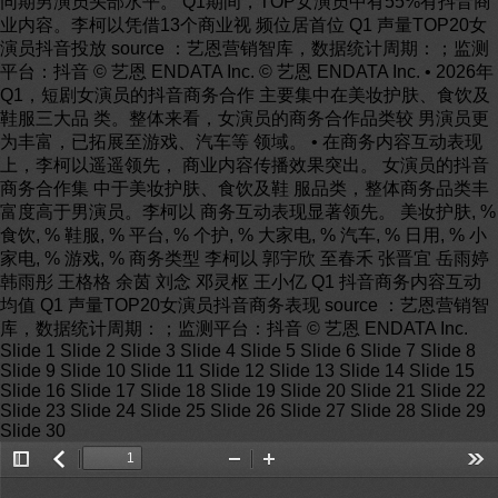
Toggle
返
Zoom
Zoom
Too
Sidebar
回
Out
In