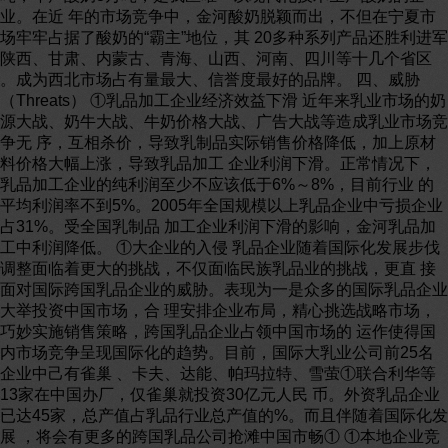
业。在近 年的市场竞争中，金河酸奶脱颖而出，不但在宁夏市
场牢牢占据了酸奶的“霸主”地位，其 20多种系列产品还胜利进军
陕西、甘肃、内蒙古、青海、山西、河南、四川等十几个省区
。成为西北市场占有量最大、信誉度最好的品牌。 四、威胁
（Threats） ①乳品加工企业经济效益下滑 近年来乳业市场的奶
源大战、奶牛大战、牛奶价格大战、广告大战等造成乳业市场竞
争无 序，互相杀价，导致乳制品实际销售价格降低，加上原材
料价格大幅上涨，导致乳品加工 企业利润下滑。正常情况下，
乳品加工企业的纯利润至少不应该低于6%～8%，目前行业 的
平均利润率不到5%。2005年全国规模以上乳品企业中亏损企业
占31%。受全国乳制品 加工企业利润下滑的影响，金河乳品加
工中利润降低。 ①大企业的入侵 乳品企业随着国际化发展步伐
调整面临着更大的挑战，不仅面临民族乳品业的挑战，更直 接
面对国际跨国乳品企业的威胁。表现为一是众多的国际乳品企业
大举投资中国市场，合 理安排企业布局，精心挑选战略市场，
巧妙实施销售策略，跨国乳品企业占领中国市场的 运作使得国
内市场竞争呈现国际化的趋势。目前，国际大乳业公司前25名
企业中己有雀巢 、卡夫、达能、帕玛拉特、雪萤①联合利华等
13家在中国办厂，仅雀巢就投资30亿元人民 币。外资乳品企业
已达45家，总产值占乳品行业总产值的%。而且伴随着国际化发
展 ，将会有更多的跨国乳品公司抢滩中国市畅① ①本地企业竞