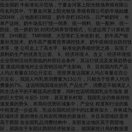
批全国奶 牛标准化示范场，宁夏金河塞上阳光牧场养殖有限公
司名列其中。宁夏金河塞上阳光牧场 养殖有限公司奶牛场始建
2004年，占地面积198亩，奶牛存栏1624头，日产鲜奶吨， 年
单产达吨。奶牛场实行“统一饲养、统一饲料、统一配种、统一
防疫、统一挤奶”的 封闭式饲养管理模式，引进运用了计算机管
理、DHI测定、TMR饲喂、大型青贮玉米收割 机、奶牛高产能
量补充技术、奶牛高产瘤胃营养调控技术、奶牛疫病综合防控技
术等，使 公司走上了高水平、标准化的养殖经营之路，实现了
原料奶生产的优质无公害。 6、经济环境 A、含义：经济环境指
企业营销活动所面临的外部社会条件，其运行状况及发展趋势会
直 接或间接地对企业营销活动产生影响。 B、目前国内乳产品
人均占有量在10公斤左右，而世界发达国家人均占有量在百公
斤左右 。我国人均乳类消费量为13公斤，只相当于世界人均消
费量的7%。这说明我国现在的乳 产品生产，消费还不能满足人
民生活水平的不断提高的需要，同时也说明我国乳业市场发 展
的巨大空间 今后5- 10年，甚至更长时期，我国乳业仍将保持快
速发展的势头，布局向优势区域集中，产业化 程度和行业的集
中程度进一步提高，乳业在国民经济中的比重将加大，并将成为
区域经济 新的增长点和农民增收的新途径。并且东部地区需求
高于西部 在全国乳品消费结构中，东部发达地区高于西部地
区，原因在于东部比西部经济较发达， 据国家统计局的数据显