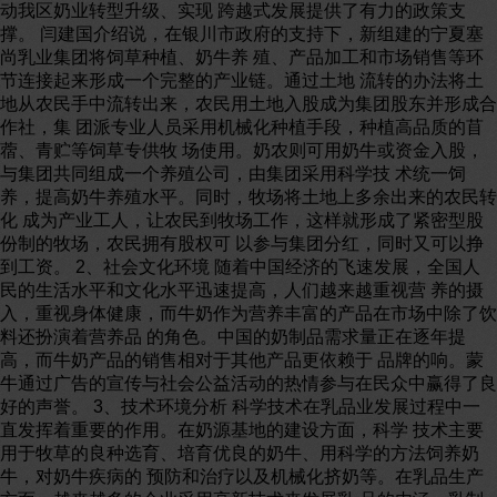
动我区奶业转型升级、实现 跨越式发展提供了有力的政策支
撑。 闫建国介绍说，在银川市政府的支持下，新组建的宁夏塞
尚乳业集团将饲草种植、奶牛养 殖、产品加工和市场销售等环
节连接起来形成一个完整的产业链。通过土地 流转的办法将土
地从农民手中流转出来，农民用土地入股成为集团股东并形成合
作社，集 团派专业人员采用机械化种植手段，种植高品质的苜
蓿、青贮等饲草专供牧 场使用。奶农则可用奶牛或资金入股，
与集团共同组成一个养殖公司，由集团采用科学技 术统一饲
养，提高奶牛养殖水平。同时，牧场将土地上多余出来的农民转
化 成为产业工人，让农民到牧场工作，这样就形成了紧密型股
份制的牧场，农民拥有股权可 以参与集团分红，同时又可以挣
到工资。 2、社会文化环境 随着中国经济的飞速发展，全国人
民的生活水平和文化水平迅速提高，人们越来越重视营 养的摄
入，重视身体健康，而牛奶作为营养丰富的产品在市场中除了饮
料还扮演着营养品 的角色。中国的奶制品需求量正在逐年提
高，而牛奶产品的销售相对于其他产品更依赖于 品牌的响。蒙
牛通过广告的宣传与社会公益活动的热情参与在民众中赢得了良
好的声誉。 3、技术环境分析 科学技术在乳品业发展过程中一
直发挥着重要的作用。在奶源基地的建设方面，科学 技术主要
用于牧草的良种选育、培育优良的奶牛、用科学的方法饲养奶
牛，对奶牛疾病的 预防和治疗以及机械化挤奶等。在乳品生产