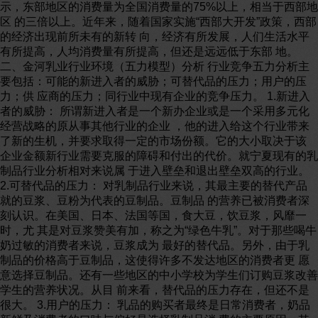
示，东部地区的消费量为全国消费量的75%以上，相当于西部地
区 的三倍以上。近年来，随着国家实施“西部大开发”政策，西部
的经济出现前所未有的新转 向，经济有所发展，人们生活水平
有所提高，人均消费量有所提高，但还是远远低于东部 地。
二、金河乳业行业环境（五力模型）分析 行业竞争五力分析主
要包括：可能的新进入者的威胁；可替代品的压力；用户的压
力；供 应商的压力；同行业中现有企业的竞争压力。 1.新进入
者的威胁： 所谓新进入者是一个新办企业或是一个采用多元化
经营战略的原从事其他行业的企业 ，他的进入给这个行业带来
了新的生机，并要求取得一定的市场份额。它的大小取决于该
企业金额新行业需要克服的障碍和付出的代价。就宁夏现有的乳
制品行业分析相对来说属 于进入壁垒和退出壁垒双高的行业。
2.可替代品的压力： 对乳制品行业来说，其最主要的替代产品
就的豆浆、豆粉为代表的豆制品。豆制品 的营养已被消费者深
刻认识。在美国、日本、法国等国，食大豆，饮豆浆，风靡一
时，尤 其是对豆浆赞美有加，称之为“绿色牛乳”。对于那些喝牛
奶过敏的消费者来说，豆浆成为 最好的替代品。另外，由于乳
制品的价格高于豆制品，这使得许多不发达地区的消费者更 愿
意选择豆制品。还有一些地区的中小学校为学生们订购豆浆改善
学生的营养状况。从目 前来看，替代品的压力存在，但还不是
很大。 3.用户的压力： 乳品的购买者最终是日常消费者，奶品