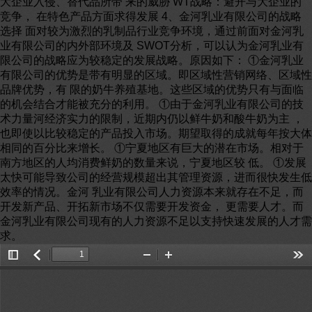
大企业入侵、替代品所带 来的威胁 WT战略：避开与大企业的
竞争， 在特色产品方面求得发展 4、金河乳业有限公司的战略
选择 面对较为激烈的乳制品行业竞争环境，通过前面对金河乳
业有限公司的内外部环境及 SWOT分析，可以认为金河乳业有
限公司的战略应为较稳定的发展战略。原因如下： ①金河乳业
有限公司的优势是带有明显的区域。即区域性营销网络、区域性
品牌优势，有 限的奶牛养殖基地。这些区域的优势只有与面临
的机会结合才能被充分的利用。 ①由于金河乳业有限公司的技
术力量河经济实力的限制，近期内仍以鲜牛奶和酸牛奶为主 ，
也即使以比较稳定的产品投入市场。期望取得的成就每年按大体
相同的百分比来增长。 ①宁夏地区有巨大的潜在市场。相对于
南方地区的人均消费鲜奶的数量来说，宁夏地区较 低。 ①发展
太快可能导致公司的经营规模超出其管理资源，进而很快发生低
效率的情况。金河 乳业有限公司人力资源本来就存在不足，而
开发新产品、开拓新市场不仅需要开发资金， 更需要人才。而
金河乳业有限公司现有的人力资源不足以支持快速发展的人才需
求。
Toggle
返
Zoom
Zoom
Too
Sidebar
回
Out
In