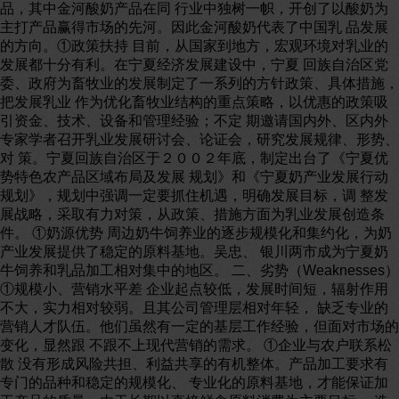
品，其中金河酸奶产品在同 行业中独树一帜，开创了以酸奶为
主打产品赢得市场的先河。因此金河酸奶代表了中国乳 品发展
的方向。①政策扶持 目前，从国家到地方，宏观环境对乳业的
发展都十分有利。在宁夏经济发展建设中，宁夏 回族自治区党
委、政府为畜牧业的发展制定了一系列的方针政策、具体措施，
把发展乳业 作为优化畜牧业结构的重点策略，以优惠的政策吸
引资金、技术、设备和管理经验；不定 期邀请国内外、区内外
专家学者召开乳业发展研讨会、论证会，研究发展规律、形势、
对 策。宁夏回族自治区于２００２年底，制定出台了《宁夏优
势特色农产品区域布局及发展 规划》和《宁夏奶产业发展行动
规划》，规划中强调一定要抓住机遇，明确发展目标，调 整发
展战略，采取有力对策，从政策、措施方面为乳业发展创造条
件。 ①奶源优势 周边奶牛饲养业的逐步规模化和集约化，为奶
产业发展提供了稳定的原料基地。吴忠、 银川两市成为宁夏奶
牛饲养和乳品加工相对集中的地区。 二、劣势（Weaknesses）
①规模小、营销水平差 企业起点较低，发展时间短，辐射作用
不大，实力相对较弱。且其公司管理层相对年轻， 缺乏专业的
营销人才队伍。他们虽然有一定的基层工作经验，但面对市场的
变化，显然跟 不跟不上现代营销的需求。 ①企业与农户联系松
散 没有形成风险共担、利益共享的有机整体。产品加工要求有
专门的品种和稳定的规模化、 专业化的原料基地，才能保证加