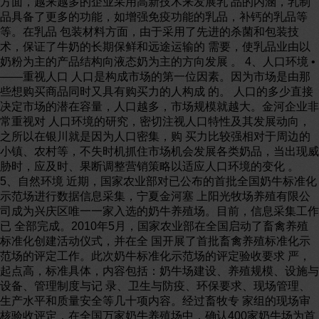
方面，越来越多的企业采用高新技术来发展乳 品的内涵，乳制
品具备了更多的功能，如增强免疫功能的乳品，补钙的乳品等
等。在乳品 包装材料方面，由于采用了先进的杀菌和包装技
术，保证了牛奶的长期保鲜和远途运输的 需要，使乳品业由以
奶粉为主的产品结构向液态奶为主的方向发展 。 4、人口环境 •
——重视人口 人口是构成市场的第一位因素。因为市场是由那
些想购买商品同时又具有购买力的人构成 的。 人口的多少直接
决定市场的潜在容量，人口越多，市场规模就越大。金河企业非
常重视对 人口环境的研究，密切注视人口特性及其发展动向，
之所以在银川就是因为人口密集，购 买力比较强相对于周边的
小镇、农村等，不失时机抓住市场机会发展各类奶品，当出现威
胁时，应及时、果断调整营销策略以适应人口环境的变化 。
5、自然环境 近期，国家农业部对已公布的首批全国奶牛标准化
示范场进行数据信息采集，宁夏金河塞 上阳光牧场养殖有限公
司成为兴庆区唯一一家入选的奶牛养殖场。目前，信息采集工作
已 全部完成。2010年5月，国家农业部在全国启动了畜禽养殖
标准化创建活动仪式，并在全 国开展了首批畜禽养殖标准化示
范场的评定工作。此次奶牛标准化示范场的评定验收要求 严，
起点高，标准具体，内容包括：奶牛场建设、养殖规模、设施与
设备、管理制度与记 录、卫生与防疫、环保要求、现场管理、
生产水平和质量安全等几十项内容。经过畜牧专 家组的现场审
核验收评定，在全国万家奶牛养殖场中，确认400家奶牛场为首