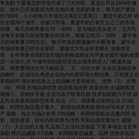
争加剧 宁夏液态奶市场充满了刀光剑影，夏进公司从1994年做
起，如今已经发展成为西北地区液 态奶的老大，每天的产量达
到700吨，小小的银川市场无法满足它是胃口，夏进牛奶已经 销
往全国26个省市。在银川市场，夏进牛奶占有五分之三的市场
份额，每天的销售量在70 ～80吨，是当地的龙头老大，北方乳
业每天在银川是销售量在40多吨，维维北塔20～30吨 ，蒙牛每
天的销售量10吨左右。 银川市场份额被蒙牛不断蚕食，蒙牛在
市场销售量已经排名第四，紧随北方乳业和老牌企 业维维北
塔。去年席卷全国奶业市场的价格战使金河开发全国市场的难度
进一步加大,大 中城市特别是经济发达城市的进入门槛越来越
高，销售费用比往年大幅提高。 五、综合分析 企业在选择总体
战略时，必须综合考虑企业的内外部环境分析结果。只有建立在
客观的环 境分析结果之上的战略才是有效的。 优势（S） 劣势
（W） 环境 区域品牌优势 奶源基地优势 政策扶持 忠诚顾客度
规模小、营销水平差 企业与农户联系松散 技术创新能力不强 缺
乏乳业发展风险防范体系 机会（O） 省级重点扶持企业 SO战
略：利用乳制品需求量大、 奶源地优势和政策扶持等来扩大生
产 规模，抢占市场占有率 OW战略：利用外部机会克服内部 劣
势，追加资源，转化内部劣势为优势 乳制品需求量加大 威胁
（T） 大企业的入侵 乳品加工企业经济效益 下滑 本地企业竞争
加剧 替代品威胁 ST战略：利用顾客忠诚度、品牌 优势来抵消