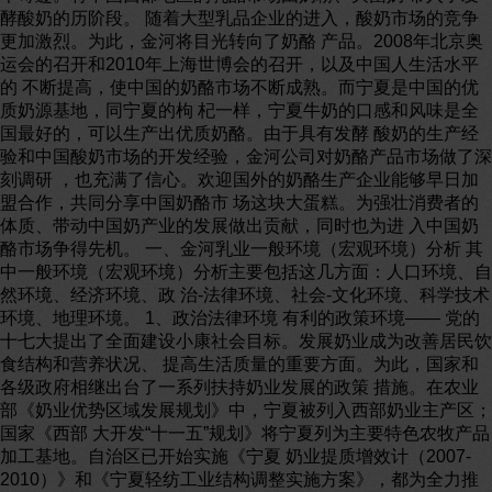
酵酸奶的历阶段。 随着大型乳品企业的进入，酸奶市场的竞争
更加激烈。为此，金河将目光转向了奶酪 产品。2008年北京奥
运会的召开和2010年上海世博会的召开，以及中国人生活水平
的 不断提高，使中国的奶酪市场不断成熟。而宁夏是中国的优
质奶源基地，同宁夏的枸 杞一样，宁夏牛奶的口感和风味是全
国最好的，可以生产出优质奶酪。由于具有发酵 酸奶的生产经
验和中国酸奶市场的开发经验，金河公司对奶酪产品市场做了深
刻调研 ，也充满了信心。欢迎国外的奶酪生产企业能够早日加
盟合作，共同分享中国奶酪市 场这块大蛋糕。为强壮消费者的
体质、带动中国奶产业的发展做出贡献，同时也为进 入中国奶
酪市场争得先机。 一、金河乳业一般环境（宏观环境）分析 其
中一般环境（宏观环境）分析主要包括这几方面：人口环境、自
然环境、经济环境、政 治-法律环境、社会-文化环境、科学技术
环境、地理环境。 1、政治法律环境 有利的政策环境—— 党的
十七大提出了全面建设小康社会目标。发展奶业成为改善居民饮
食结构和营养状况、 提高生活质量的重要方面。为此，国家和
各级政府相继出台了一系列扶持奶业发展的政策 措施。在农业
部《奶业优势区域发展规划》中，宁夏被列入西部奶业主产区；
国家《西部 大开发“十一五”规划》将宁夏列为主要特色农牧产品
加工基地。自治区已开始实施《宁夏 奶业提质增效计（2007-
2010）》和《宁夏轻纺工业结构调整实施方案》，都为全力推