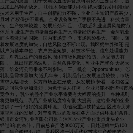
工产品的质量。由于长期以直接鲜食原料消费为主要目标 ，造
成加工品种的缺乏。 ①技术创新能力不强 绝大部分采用别国的
技术来用于生产，自主创新能力不强，企业自主知识产权甚少，
且对 产权保护不重视。企业设备和生产手段不先进，科技含量
低，生产效率较差，发展后劲不 足。 ①缺乏乳业发展风险防范
体系 乳业生产既包括自然再生产又包括经济再生产，金河乳业
面临着激烈的国际、国内市场竞 争，市场风险很大。同时，随
着发展速度的加快，自然风险也不断出现。我区奶牛养殖还 是
以户为基本单位，农户资金短缺、科技水平低、信息处理能力
差，对乳业生产的自然风 险和市场风险的预防、承受能力有
限，一旦出现市场波动、自然条件变化，乳业生产就会 大起大
落，给金河公司带来不利影响。 三、机会（Opportunities） ①
乳制品需求量加大 近几年来，乳制品行业发展速度较快，市场
需求大幅增长，买方市场正在形成。从发展趋 势看，各知名品
牌之间竞争更加激烈，为免于被人打垮，企业只能不断增强市场
竞争力， 乳业的整个产业水平将要有大幅度的提升，各种规则
将更加规范，乳品产业成熟度将有很 大提高，这给业内的企业
提供了一个很好的发展环境。 ①省级重点扶持企业 区政府历来
重视乳业的发展，对宁夏乳业的发展在各方面提供环境和条件。
银川市金河乳 业有限公司是自治区农业产业化重点龙头企业，
经过8年的奋斗，目前总资产达8000万元 ，日处理鲜牛奶100
吨，年产酸奶3万吨，是我区唯一以现代化技术生产酸奶的企