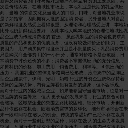
新鲜及消费者的口味与偏好是选择乳制品消 费的主要原因，其
次是价格因素。在地域性市场上，本地乳业是长期的乳品供应
商，当地 的饮食文化及当地人的口感、口味，对当地乳业来说
是了如指掌，因此拥有大批的固定消 费者，另外当地人对食品
的新鲜程度及感受上看得很重。从理论和心理感受上讲，本地奶
比外地奶新鲜程度要好，因此本地人喝本地奶的心理使地域性乳
品企业成为传统消费者的 首选。 虽然乳制品的消费者也要求高
质量的产品和更多的优质服务，但没有较强讨价还价能 力，主
要因为：用户购买集中程度低并且是小批量购买；乳品消费费用
只是购买商全部费 用的一小部分，通常对价格不是台敏感，日
常消费中讨价还价的不多；消费者不掌握供应 商的充分信息，
如原料奶的价格、加工费用、销售费用、利率等。 4.供应商的
压力： 我国乳业的整体竞争格局已经形成，液态奶中的品牌巨
型企业如蒙牛、伊利、光明，奶粉 行业的外资企业依然保持着
强势的品牌优势，内资品牌看似有复苏的迹象，但不容乐观。
而对于行业内的区域型企业，如果能够固守当地市场，也是对一
线品牌的有益补充，但从 更长远的发展来看，行业的整合可能
会继续，区域型企业的突围之路比较困难。细分市场 ，开创新
品种依然存在机会。随着消费需求的多样化，细分市场将会在未
来一段时间存在 较大的机会。传统的常温奶中已经不存在发展
机会。而对于一些创新型的品种，则存在强 大的生命力和发展
空间。 5.同行业中现有企业的竞争压力： 如今国内已有很多奶