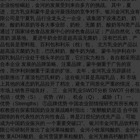
企业纷纷崛起，金河的发展受到来自多方的挑战。 其中，夏
进，北方乳业和蒙牛是金河最强劲的竞争对手。银川金河乳业有
限公司是宁夏乳 品行业龙头之一企业，该集团下设液态奶、奶
粉、酸奶和原奶等各大事业部，奶粉、无菌 奶、酸奶等N类产品
通过了国家绿色食品发展中心的绿色食品认证；产品自然化，优
质奶 源基地。 夏进牛奶全部是超高温无菌奶，没有巴氏奶，产
品包装是塑料瓶、百利包和利乐（枕）包 。 北方乳业的产品以
超高温灭菌奶为主，巴氏鲜奶、酸牛奶为辅。 蒙牛与伊利在中
国乳制品行业处于领头羊的位置，它们实力相当，各自都采用适
合本企业 发展的品牌策略。注重品牌，蒙牛侧重于广告的宣
传，而伊利则侧重于渠道的扩张。 去年，金河乳业另辟蹊径，
创新推出了屋顶包巴氏鲜奶，这在银川算是高端乳品，和 市场
上其他的液态奶乳品拉开了档次，避免了同质化严重的情况，在
市场上销售开端良好 。 三、金河乳业SWOT分析 SWOT 分析法
包括：优势（S）、劣势（W）、机会（Q）、威胁（T） 一、
优势（Strengths） ①品牌优势 中国农业部情报研究所所长梅方
权教授在探索我国奶业发展战略时指出：“发酵酸奶是适 合中国
国情的有代表性的方向性食品，将是21世纪的优先产品，可能
成为中国奶业振兴的 一个重要突破口”。 银川市金河乳品饮料有
限公司研制开发出了金河果味酸奶、金河小牧屋纯酸奶、金河小
牧 童AD锌酸奶、金河雪菠萝果粒酸奶、金河无糖高钙酸奶等产