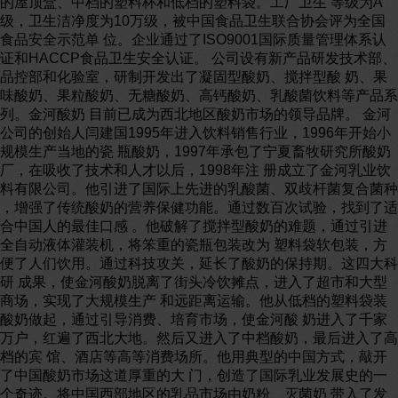
的屋顶盒、中档的塑料杯和低档的塑料袋。工厂卫生 等级为A
级，卫生洁净度为10万级，被中国食品卫生联合协会评为全国
食品安全示范单 位。企业通过了ISO9001国际质量管理体系认
证和HACCP食品卫生安全认证。 公司设有新产品研发技术部、
品控部和化验室，研制开发出了凝固型酸奶、搅拌型酸 奶、果
味酸奶、果粒酸奶、无糖酸奶、高钙酸奶、乳酸菌饮料等产品系
列。金河酸奶 目前已成为西北地区酸奶市场的领导品牌。 金河
公司的创始人闫建国1995年进入饮料销售行业，1996年开始小
规模生产当地的瓷 瓶酸奶，1997年承包了宁夏畜牧研究所酸奶
厂，在吸收了技术和人才以后，1998年注 册成立了金河乳业饮
料有限公司。他引进了国际上先进的乳酸菌、双歧杆菌复合菌种
，增强了传统酸奶的营养保健功能。通过数百次试验，找到了适
合中国人的最佳口感 。他破解了搅拌型酸奶的难题，通过引进
全自动液体灌装机，将笨重的瓷瓶包装改为 塑料袋软包装，方
便了人们饮用。通过科技攻关，延长了酸奶的保持期。这四大科
研 成果，使金河酸奶脱离了街头冷饮摊点，进入了超市和大型
商场，实现了大规模生产 和远距离运输。他从低档的塑料袋装
酸奶做起，通过引导消费、培育市场，使金河酸 奶进入了千家
万户，红遍了西北大地。然后又进入了中档酸奶，最后进入了高
档的宾 馆、酒店等高等消费场所。他用典型的中国方式，敲开
了中国酸奶市场这道厚重的大 门，创造了国际乳业发展史的一
个奇迹。将中国西部地区的乳品市场由奶粉、灭菌奶 带入了发