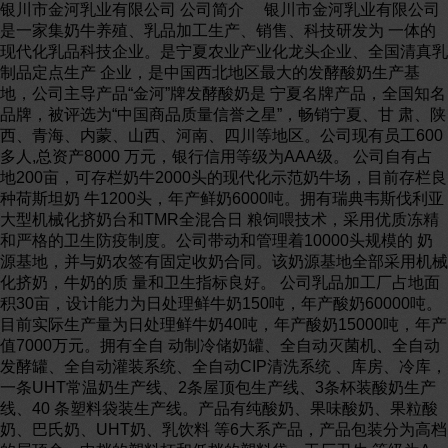
银川市金河乳业有限公司 公司简介 银川市金河乳业有限公司
是一家集奶牛养殖、乳品加工生产、销售、科技研发为 一体的
现代化乳品科技企业。是宁夏农业产业化龙头企业、全国清真乳
制品定点生产 企业，是中国西北地区最大的发酵酸奶生产基
地，公司主导产品“金河”牌发酵酸奶是 宁夏名牌产品，全国知名
品牌，被评选为“中国商品质量信誉之星”，畅销宁夏、甘 肃、陕
西、青海、内蒙、山西、河南、四川等地区。公司现有员工600
多人,总资产8000 万元，银行信用等级为AAA级。 公司自有占
地200亩，可存栏奶牛2000头的现代化示范奶牛场，目前存栏良
种荷斯坦奶 牛1200头，年产鲜奶6000吨。拥有瑞典韦斯伐利亚
大型机械化挤奶台和TMR全混合日 粮饲喂技术，采用优质冻精
和严格的卫生防疫制度。公司带动和管理着10000头规模的 奶
源基地，并与奶农签有固定收奶合同。该奶源基地全部采用机械
化挤奶，牛奶的质 量和卫生指标良好。 公司乳品加工厂占地面
积30亩，设计能力为日处理鲜牛奶150吨，年产酸奶60000吨。
目前实际生产量为日处理鲜牛奶40吨，年产酸奶15000吨，年产
值7000万元。拥有全自 动制冷储奶罐、全自动灭菌机、全自动
发酵罐、全自动灌装系统、全自动CIP清洗系统 、库房、冷库，
一条UHT常温奶生产线、2条屋顶包生产线、3条杯装酸奶生产
线、40 条塑料袋装生产线。产品有纯酸奶、果味酸奶、果粒酸
奶、巴氏奶、UHT奶、乳饮料 等6大系产品，产品包装分为高档