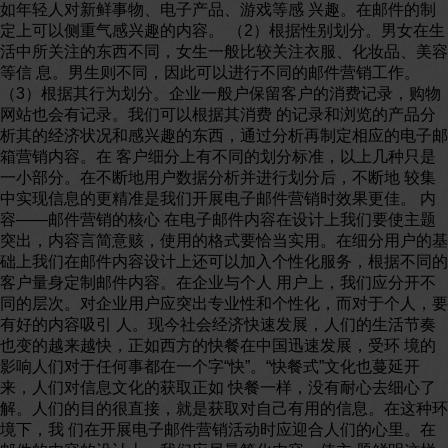
如年轻人对新鲜事物、电子产品、游戏等感 兴趣。在邮件的制
定上可以侧重气感兴趣的内容。 （2）根据性别划分。男女在生
活中所关注的东西不同，女生一般比较关注衣服、化妆品、美容
等信 息。男生则不同，因此可以进行不同的邮件营销工作。
（3）根据其行为划分。企业一般户保留客户的消费记录，购物
网站也会有记录。我们可以根据其消费 的记录和浏览的产品分
析其的经济状况和感兴趣的东西，通过分析再制定相应的电子邮
箱营销内容。在 客户细分上有不同的划分标准，以上几种只是
一小部分。在不断地用户数据分析并进行划分后，不断地 较集
中实现信息的更精准是我们开展电子邮件营销时效果更佳。 内
容――邮件营销的核心 在电子邮件内容在设计上我们要使主题
突出，内容言简意赅，使用的格式要恰当实用。在细分用户的基
础上我们在邮件内容设计上还可以加入个性化服务，根据不同的
客户量身定制邮件内容。在企业与个人 用户上，我们应分开不
同的层次。对企业用户应突出专业性和个性化，而对于个人，要
有好的内容吸引 人。现今社会经济快速发展，人们的生活节奏
也变的越来越快，正如西方的快餐在中国迅速发展，受环 境的
影响人们对于任何事都在一个字“快”。“快餐式”文化也蔓延开
来，人们对信息文化的获取正如 快餐一样，没有耐心去细心了
解。人们的目的很直接，就是获取对自己有用的信息。在这种环
境下，我 们在开展电子邮件营销活动时应迎合人们的心里。在