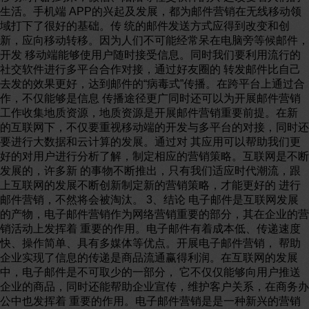
生活。手机端 APP的兴起及发展，都为邮件营销在无线移动领
域打下了很好的基础。传 统的邮件发送方式应得到改变和创
新，应向移动转移。因为人们不可能经常呆在电脑旁等候邮件，
开发 移动端能够使用户随时接受信息。同时我们要利用流行的
社交软件进行多平台合作对接，通过好友圈的 转发邮件比自己
去发的效果更好，达到邮件的“病毒式”传播。在跨平台上通过合
作，不仅能够是信息 传播途径更广同时还可以为开展邮件营销
工作收集地质资源，地质资源是开展邮件营销重要前提。在新
的互联网下，不仅要重视移动端的开发与多平台的对接，同时还
要进行大数据和云计算的发展。通过对 其应用可以帮助我们更
好的对用户进行分析了解，制定相应的营销策略。互联网是不断
发展的，许多新 的事物不断推出，只有我们适应时代潮流，跟
上互联网的发展不断创新制定新的营销策略，才能更好的 进行
邮件营销，不然将会被淘汰。 3、结论 电子邮件是互联网发展
的产物，电子邮件营销作为网络营销重要的部分，其在企业的营
销活动上发挥着 重要的作用。电子邮件有着成本低、传递速度
快、操作简单、具有多媒体等优点。开展电子邮件营销， 帮助
企业实现了信息的传递是商品流通赢得利润。在互联网的发展
中，电子邮件是不可取少的一部分， 它不仅仅能够向用户推送
企业的商品，同时还能帮助企业宣传，维护客户关系，在商务办
公中也发挥着 重要的作用。电子邮件营销是是一种新兴的营销