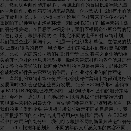
易。然而现今邮件越来越多， 再加上邮件的盲目投送导致大量
的垃圾邮件，收件箱变得越来越杂乱，企业想从中找到有用的信
息花费 时间长，同时还得去维护给用户企业带来了许多不便严
重影响了邮件营销市场的环境，因此对 B2B电子 邮件营销市场
的细分很关键。在目标客户细分中，我们应根据企业所经营的行
业进行划分，根据不同的 企业制定不同的电子邮件营销计划。
我们知道企业不同与个人，他是一个组织盈利单位。在信息的获
取 上要有很高的要求，电子邮件营销策略上我们要有更高的要
求。比如一家建筑公司我们在邮件营销上应 将与之企业活动相
关的其他企业的信息进行对接，像经营建筑材料的各个信息进行
分类整合在发送这样 就回使所收到的信息是有用的，邮件就不
会成垃圾邮件失去它营销的作用。在企业对企业的邮件营销
中，当我们的营销市场细分后不仅会使邮件营销市场得到更好的
发展同时也将会促使企业更好发展。 细分 B2C电子邮件营销市
场 B2C和 B2B的经营模式不同，因此电子邮件营销的细分策略
上也会不同。通过对用户地细分可以帮助我 们进行精准营销，
实现邮件营销效果最大化。首先我们要建立客户资料数据库，将
我们的用户资料收集 并进相分析划分确定不同的目标用户，我
们再根据不同的企业结合其目标用户实施精准营销。在 B2C模
式中目标用户的划分中，我们可以根据不同的衡量方法进行细分
如： （1）根据年龄划分。不同的年龄人所感兴趣的内容不同，