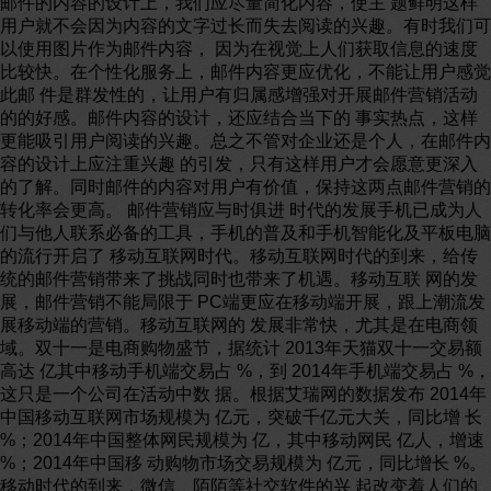
邮件的内容的设计上，我们应尽量简化内容，使主 题鲜明这样
用户就不会因为内容的文字过长而失去阅读的兴趣。有时我们可
以使用图片作为邮件内容， 因为在视觉上人们获取信息的速度
比较快。在个性化服务上，邮件内容更应优化，不能让用户感觉
此邮 件是群发性的，让用户有归属感增强对开展邮件营销活动
的的好感。邮件内容的设计，还应结合当下的 事实热点，这样
更能吸引用户阅读的兴趣。总之不管对企业还是个人，在邮件内
容的设计上应注重兴趣 的引发，只有这样用户才会愿意更深入
的了解。同时邮件的内容对用户有价值，保持这两点邮件营销的
转化率会更高。 邮件营销应与时俱进 时代的发展手机已成为人
们与他人联系必备的工具，手机的普及和手机智能化及平板电脑
的流行开启了 移动互联网时代。移动互联网时代的到来，给传
统的邮件营销带来了挑战同时也带来了机遇。移动互联 网的发
展，邮件营销不能局限于 PC端更应在移动端开展，跟上潮流发
展移动端的营销。移动互联网的 发展非常快，尤其是在电商领
域。双十一是电商购物盛节，据统计 2013年天猫双十一交易额
高达 亿其中移动手机端交易占 %，到 2014年手机端交易占 %，
这只是一个公司在活动中数 据。根据艾瑞网的数据发布 2014年
中国移动互联网市场规模为 亿元，突破千亿元大关，同比增 长
%；2014年中国整体网民规模为 亿，其中移动网民 亿人，增速
%；2014年中国移 动购物市场交易规模为 亿元，同比增长 %。
移动时代的到来，微信、陌陌等社交软件的兴 起改变着人们的