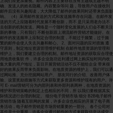
上我们应更加重视。邮件内容上主要存在没有主题或主题不明
确、发送人的姓名隐藏、内容繁杂等问 题，导致用户在接收到
邮件后没有兴趣阅读，大大降低了邮件的效果同时还带来负面影
响。 （4）采用邮件发送的方式和发送频率存在问题。在邮件发
送的方式上应随着时代发展不断创新，而不 是只采用老办法不
去创新的机制发送。网络是一个随时变化发展的人们会不断关注
新的事物，只有我们 不断创新跟上潮流邮件营销才能做好。在
邮件的发送频率上应制定合理的制度，不能过于频繁，过于频
繁的邮件会使人失去兴趣和耐心。 2、面对问题的应对措施 遵
守原则，制定地址资源管理维护机制 在邮件地质资源的管理和
维护上，我们要建立合理的机制。邮件地址资源的获取应合理使
用地质收集软 件，许多企业急功近利通过网上购买短时间内收
集大量的用户地址，盲目开展营销活动不仅不能给企业 带来很
好的效果反而带来负面影响。在地质资源的维护上，我们可以通
过网站推、充分挖掘网站用户、 朋友同行的介绍、改善用户体
验、设置奖励措施等方式来获取更多资源和维护现有的用户。许
可 E- mail营销可分为内部列表和外部列表两种，在地质资源的
维护和营销策略的制定上也相应的不同，所 以我们要根据其实
际情况进行合理的制定。 细分电子营销市场 细分 B2B电子邮件
营销市场 随着互联网的发展，许多企业也相应的开展了电子商
务活动，电子邮件营销是市场营销重要的一部分。 各个公司对
其也是十分重视，许多企业通过邮件的方式来获取信息达成交