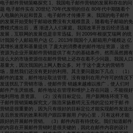
电子邮件营销策略探究 1、我国电子邮件营销的发展和存在的问
题 电子邮件实在 20世纪 70年代发明的但在 80年代中期随着个
人电脑的兴起和普及，电子邮件才传播开 来。我国的电子邮件
的发展开始受制于邮箱收费没有大规模普及，随着电子邮箱的免
费模式推出后，逐 渐进入人们家庭。我国改革开放后经济迅速
发展，互联网的发展也是非常迅猛。到 2009年根据艾瑞网 的统
计我国个人邮箱用户达 亿，2013年我国个人邮箱用户规模达 亿
其增长速度和基量提供 了庞大的消费者的邮件地址资源，这些
资源为企业开展邮件营销提供了有力的基础条件。然而虽然拥有
这么大的市场资源但在邮件营销上还存在着不少问题。我国人口
基量大，因次我国的上网人数众多。对 于这个庞大的营销市
场，显然我们还没有更好的利用。其主要问题如下几点： （1）
邮件的滥发，邮件地址取法管理。没有做到在用户许可的情况下
发送扰乱了营销市场，使邮件营 销越来越难以推广，使人们对
邮件产生厌烦感。邮件地址在管理和维护上存在问题，不能很好
地利用地 质资源。 （2）没有目标定位。用户新网络环境下电
子邮件营销策略探究文／陈浩宋扬蔡锷元玉伟的定位对于邮 件
营销是很重要的，因为只有很好的目标定位才能实现邮件发送出
去后所发挥的效果和用户跟踪掌握用 户的心里，只有这样才能
跟好的开展邮件营销。 （3）邮件内容有待优化。我们知道邮件
的内容在开展邮件营销时是很关键的，因此在邮件内容的设计